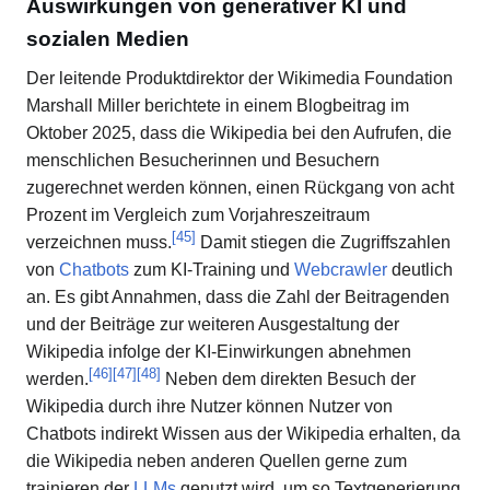
Auswirkungen von generativer KI und
sozialen Medien
Der leitende Produktdirektor der Wikimedia Foundation
Marshall Miller berichtete in einem Blogbeitrag im
Oktober 2025, dass die Wikipedia bei den Aufrufen, die
menschlichen Besucherinnen und Besuchern
zugerechnet werden können, einen Rückgang von acht
Prozent im Vergleich zum Vorjahreszeitraum
[
45
]
verzeichnen muss.
Damit stiegen die Zugriffszahlen
von
Chatbots
zum KI-Training und
Webcrawler
deutlich
an. Es gibt Annahmen, dass die Zahl der Beitragenden
und der Beiträge zur weiteren Ausgestaltung der
Wikipedia infolge der KI-Einwirkungen abnehmen
[
46
]
[
47
]
[
48
]
werden.
Neben dem direkten Besuch der
Wikipedia durch ihre Nutzer können Nutzer von
Chatbots indirekt Wissen aus der Wikipedia erhalten, da
die Wikipedia neben anderen Quellen gerne zum
trainieren der
LLMs
genutzt wird, um so Textgenerierung