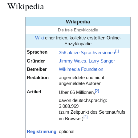
Wikipedia
Wikipedia
Die freie Enzyklopädie
Wiki
einer freien, kollektiv erstellten Online-
Enzyklopädie
[
1
]
Sprachen
356 aktive Sprachversionen
Gründer
Jimmy Wales
,
Larry Sanger
Betreiber
Wikimedia Foundation
Redaktion
angemeldete und nicht
angemeldete Autoren
[
2
]
Artikel
Über 66 Millionen,
davon deutschsprachig:
3.088.969
(zum Zeitpunkt des Seitenaufrufs
[
3
]
im Browser)
Registrierung
optional