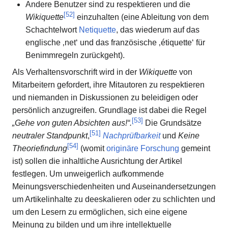
Andere Benutzer sind zu respektieren und die
[
52
]
Wikiquette
einzuhalten (eine Ableitung von dem
Schachtelwort
Netiquette
, das wiederum auf das
englische ‚net‘ und das französische ‚étiquette‘ für
Benimmregeln zurückgeht).
Als Verhaltensvorschrift wird in der
Wikiquette
von
Mitarbeitern gefordert, ihre Mitautoren zu respektieren
und niemanden in Diskussionen zu beleidigen oder
persönlich anzugreifen. Grundlage ist dabei die Regel
[
53
]
„Gehe von guten Absichten aus!“.
Die Grundsätze
[
51
]
neutraler Standpunkt
,
Nachprüfbarkeit
und
Keine
[
54
]
Theoriefindung
(womit
originäre Forschung
gemeint
ist) sollen die inhaltliche Ausrichtung der Artikel
festlegen. Um unweigerlich aufkommende
Meinungsverschiedenheiten und Auseinandersetzungen
um Artikelinhalte zu deeskalieren oder zu schlichten und
um den Lesern zu ermöglichen, sich eine eigene
Meinung zu bilden und um ihre intellektuelle