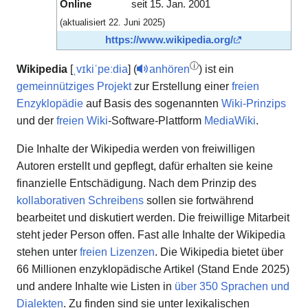
Online
seit 15. Jan. 2001
(aktualisiert 22. Juni 2025)
https://www.wikipedia.org/
ⓘ
Wikipedia
[
ˌvɪkiˈpeːdia
] (
anhören
) ist ein
gemeinnütziges
Projekt
zur Erstellung einer
freien
Enzyklopädie
auf Basis des sogenannten
Wiki-Prinzips
und der
freien
Wiki
-Software-Plattform
MediaWiki
.
Die Inhalte der Wikipedia werden von freiwilligen
Autoren erstellt und gepflegt, dafür erhalten sie keine
finanzielle Entschädigung. Nach dem Prinzip des
kollaborativen Schreibens
sollen sie fortwährend
bearbeitet und diskutiert werden. Die freiwillige Mitarbeit
steht jeder Person offen. Fast alle Inhalte der Wikipedia
stehen unter
freien Lizenzen
. Die Wikipedia bietet über
66 Millionen enzyklopädische Artikel (Stand Ende 2025)
und andere Inhalte wie Listen in
über 350 Sprachen und
Dialekten
. Zu finden sind sie unter lexikalischen