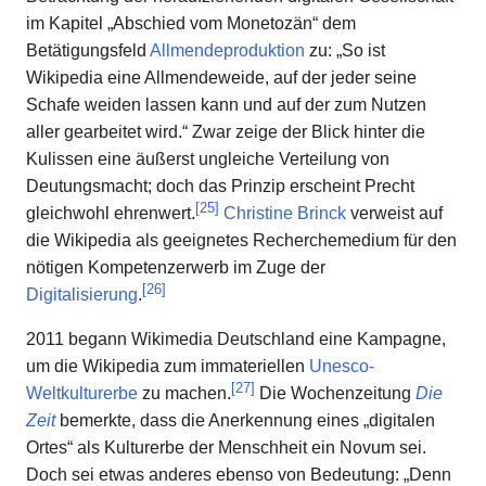
im Kapitel „Abschied vom Monetozän“ dem
Betätigungsfeld
Allmendeproduktion
zu: „So ist
Wikipedia eine Allmendeweide, auf der jeder seine
Schafe weiden lassen kann und auf der zum Nutzen
aller gearbeitet wird.“ Zwar zeige der Blick hinter die
Kulissen eine äußerst ungleiche Verteilung von
Deutungsmacht; doch das Prinzip erscheint Precht
[
25
]
gleichwohl ehrenwert.
Christine Brinck
verweist auf
die Wikipedia als geeignetes Recherchemedium für den
nötigen Kompetenzerwerb im Zuge der
[
26
]
Digitalisierung
.
2011 begann Wikimedia Deutschland eine Kampagne,
um die Wikipedia zum immateriellen
Unesco-
[
27
]
Weltkulturerbe
zu machen.
Die Wochenzeitung
Die
Zeit
bemerkte, dass die Anerkennung eines „digitalen
Ortes“ als Kulturerbe der Menschheit ein Novum sei.
Doch sei etwas anderes ebenso von Bedeutung: „Denn