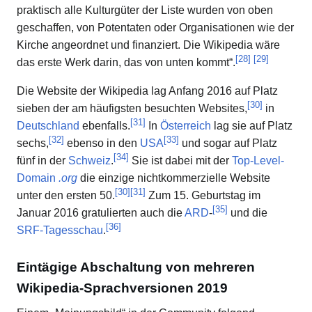
praktisch alle Kulturgüter der Liste wurden von oben
geschaffen, von Potentaten oder Organisationen wie der
Kirche angeordnet und finanziert. Die Wikipedia wäre
[
28
]
[
29
]
das erste Werk darin, das von unten kommt“.
Die Website der Wikipedia lag Anfang 2016 auf Platz
[
30
]
sieben der am häufigsten besuchten Websites,
in
[
31
]
Deutschland
ebenfalls.
In
Österreich
lag sie auf Platz
[
32
]
[
33
]
sechs,
ebenso in den
USA
und sogar auf Platz
[
34
]
fünf in der
Schweiz
.
Sie ist dabei mit der
Top-Level-
Domain
.org
die einzige nichtkommerzielle Website
[
30
]
[
31
]
unter den ersten 50.
Zum 15. Geburtstag im
[
35
]
Januar 2016 gratulierten auch die
ARD
-
und die
[
36
]
SRF-Tagesschau
.
Eintägige Abschaltung von mehreren
Wikipedia-Sprachversionen 2019