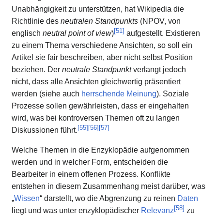
Unabhängigkeit zu unterstützen, hat Wikipedia die
Richtlinie des
neutralen Standpunkts
(NPOV, von
[
51
]
englisch
neutral point of view
)
aufgestellt. Existieren
zu einem Thema verschiedene Ansichten, so soll ein
Artikel sie fair beschreiben, aber nicht selbst Position
beziehen. Der
neutrale Standpunkt
verlangt jedoch
nicht, dass alle Ansichten gleichwertig präsentiert
werden (siehe auch
herrschende Meinung
). Soziale
Prozesse sollen gewährleisten, dass er eingehalten
wird, was bei kontroversen Themen oft zu langen
[
55
]
[
56
]
[
57
]
Diskussionen führt.
Welche Themen in die Enzyklopädie aufgenommen
werden und in welcher Form, entscheiden die
Bearbeiter in einem offenen Prozess. Konflikte
entstehen in diesem Zusammenhang meist darüber, was
„
Wissen
“ darstellt, wo die Abgrenzung zu reinen
Daten
[
58
]
liegt und was unter enzyklopädischer
Relevanz
zu