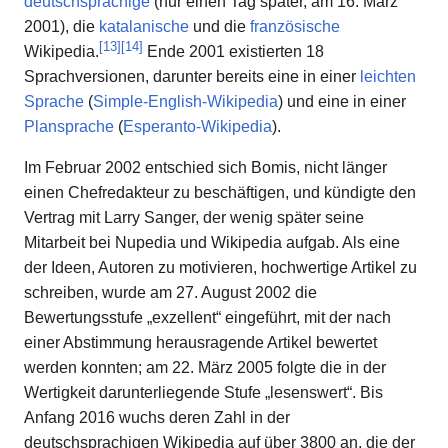
deutschsprachige
(nur einen Tag später, am 16. März
2001), die
katalanische
und die
französische
[
13
]
[
14
]
Wikipedia.
Ende 2001 existierten 18
Sprachversionen, darunter bereits eine in einer
leichten
Sprache
(
Simple-English-Wikipedia
) und eine in einer
Plansprache
(
Esperanto-Wikipedia
).
Im Februar 2002 entschied sich Bomis, nicht länger
einen Chefredakteur zu beschäftigen, und kündigte den
Vertrag mit Larry Sanger, der wenig später seine
Mitarbeit bei Nupedia und Wikipedia aufgab. Als eine
der Ideen, Autoren zu motivieren, hochwertige Artikel zu
schreiben, wurde am 27. August 2002 die
Bewertungsstufe „exzellent“ eingeführt, mit der nach
einer Abstimmung herausragende Artikel bewertet
werden konnten; am 22. März 2005 folgte die in der
Wertigkeit darunterliegende Stufe „lesenswert“. Bis
Anfang 2016 wuchs deren Zahl in der
deutschsprachigen Wikipedia auf über 3800 an, die der