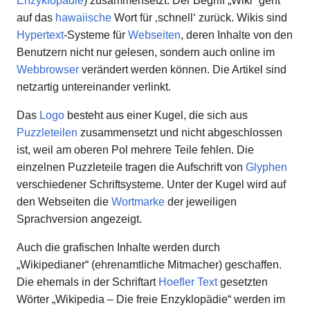
Enzyklopädie
) zusammensetzt. Der Begriff „Wiki“ geht
auf das
hawaiische
Wort für ‚schnell‘ zurück. Wikis sind
Hypertext
-Systeme für
Webseiten
, deren Inhalte von den
Benutzern nicht nur gelesen, sondern auch online im
Webbrowser
verändert werden können. Die Artikel sind
netzartig untereinander verlinkt.
Das
Logo
besteht aus einer Kugel, die sich aus
Puzzleteilen
zusammensetzt und nicht abgeschlossen
ist, weil am oberen Pol mehrere Teile fehlen. Die
einzelnen Puzzleteile tragen die Aufschrift von
Glyphen
verschiedener Schriftsysteme. Unter der Kugel wird auf
den Webseiten die
Wortmarke
der jeweiligen
Sprachversion angezeigt.
Auch die grafischen Inhalte werden durch
„Wikipedianer“ (ehrenamtliche Mitmacher) geschaffen.
Die ehemals in der Schriftart
Hoefler Text
gesetzten
Wörter „Wikipedia – Die freie Enzyklopädie“ werden im