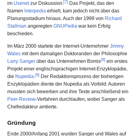
[
7
]
im
Usenet
zur Diskussion.
Das Projekt, das den
Namen
Interpedia
erhielt, kam jedoch nicht über das
Planungsstadium hinaus. Auch der 1999 von
Richard
Stallman
angeregten
GNUPedia
war kein Erfolg
beschieden.
Im März 2000 startete der Internet-Unternehmer
Jimmy
Wales
mit dem damaligen Doktoranden der Philosophie
[
8
]
Larry Sanger
über das Unternehmen Bomis
ein erstes
Projekt einer englischsprachigen Internet-Enzyklopädie,
[
9
]
die
Nupedia
.
Der Redaktionsprozess der bisherigen
Enzyklopädien diente der Nupedia als Vorbild: Autoren
mussten sich bewerben und ihre Texte anschließend ein
Peer-Review
-Verfahren durchlaufen, wobei Sanger als
Chefredakteur amtierte.
Gründung
Ende 2000/Anfang 2001 wurden Sanger und Wales auf