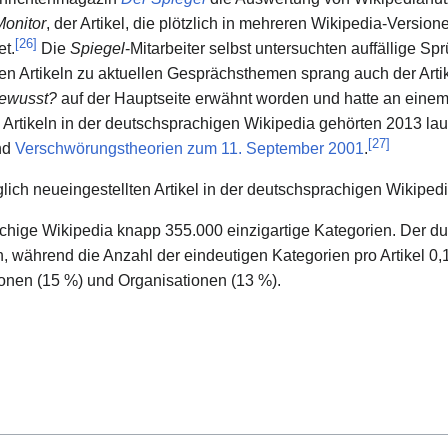
Monitor
, der Artikel, die plötzlich in mehreren Wikipedia-Version
[
26
]
t.
Die
Spiegel
-Mitarbeiter selbst untersuchten auffällige S
n Artikeln zu aktuellen Gesprächsthemen sprang auch der Arti
ewusst?
auf der Hauptseite erwähnt worden und hatte an einem
Artikeln in der deutschsprachigen Wikipedia gehörten 2013 laut
[
27
]
nd
Verschwörungstheorien zum 11. September 2001
.
lich neueingestellten Artikel in der deutschsprachigen Wikiped
chige Wikipedia knapp 355.000 einzigartige Kategorien. Der durc
n, während die Anzahl der eindeutigen Kategorien pro Artikel 0,
sonen (15 %) und Organisationen (13 %).