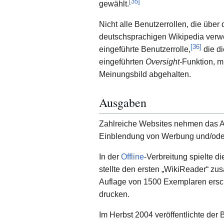
[
35
]
gewählt.
Nicht alle Benutzerrollen, die über
deutschsprachigen Wikipedia verwe
[
36
]
eingeführte Benutzerrolle,
die d
eingeführten
Oversight
-Funktion, 
Meinungsbild abgehalten.
Ausgaben
Zahlreiche Websites nehmen das A
Einblendung von Werbung und/od
In der
Offline
-Verbreitung spielte 
stellte den ersten „WikiReader“ z
Auflage von 1500 Exemplaren ersc
drucken.
Im Herbst 2004 veröffentlichte der 