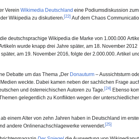
der Verein
Wikimedia Deutschland
eine Podiumsdiskussion zum
[
22
]
der Wikipedia zu diskutieren.
Auf dem Chaos Communication
ie deutschsprachige Wikipedia die Marke von 1.000.000 Artikeln
Artikeln wurde knapp drei Jahre später, am 18. November 2012 üb
e später, am 19. November 2016, folgte der 2.000.000. Artikel u
erne Debatte um das Thema „Der
Donauturm
– Aussichtsturm od
r Medien weckte. Dabei kamen neben der sachlichen Frage auc
[
24
]
utschen und österreichischen Autoren zu Tage.
Ebenso komm
Themen gelegentlich zu Konflikten wegen der unterschiedlichen
 ab einem Alter von zehn Jahren haben in Deutschland im erste
[
25
]
und andere Onlinenachschlagewerke verwendet.
chrichtenmagazin
Der Spiegel
die Auswertung von Wikipedianu