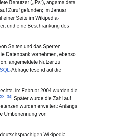
ete Benutzer („IPs“), angemeldete
 auf Zuruf gefunden; im Januar
 einer Seite im Wikipedia-
heit und eine Beschränkung des
von Seiten und das Sperren
r die Datenbank vornehmen, ebenso
ion, angemeldete Nutzer zu
SQL
-Abfrage lesend auf die
rechte. Im Februar 2004 wurden die
33
]
[
34
]
Später wurde die Zahl auf
mpetenzen wurden erweitert: Anfangs
 die Umbenennung von
r deutschsprachigen Wikipedia