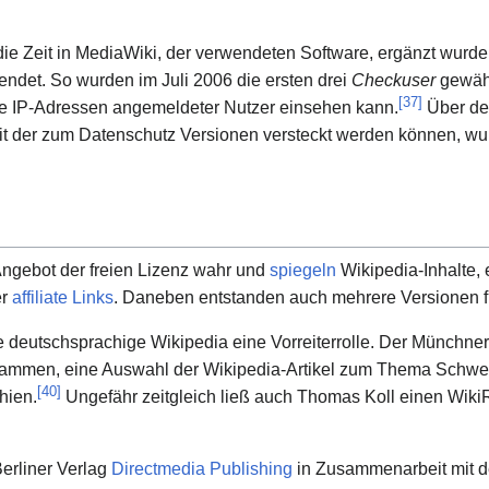
 die Zeit in MediaWiki, der verwendeten Software, ergänzt wurde
ndet. So wurden im Juli 2006 die ersten drei
Checkuser
gewähl
[
37
]
ie IP-Adressen angemeldeter Nutzer einsehen kann.
Über de
mit der zum Datenschutz Versionen versteckt werden können, wu
ngebot der freien Lizenz wahr und
spiegeln
Wikipedia-Inhalte, 
er
affiliate Links
. Daneben entstanden auch mehrere Versionen 
die deutschsprachige Wikipedia eine Vorreiterrolle. Der Münch
usammen, eine Auswahl der Wikipedia-Artikel zum Thema Schwed
[
40
]
hien.
Ungefähr zeitgleich ließ auch Thomas Koll einen Wik
Berliner Verlag
Directmedia Publishing
in Zusammenarbeit mit d