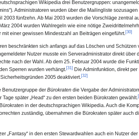
 deutschsprachigen Wikipedia drei Benutzergruppen: unangemeld
ins“). Administratoren wurden über die Mailingliste sozusagen
l 2003 fünfzehn. Ab Mai 2003 wurden die Vorschläge zentral auf
 März 2004 wurden Wahlregeln wie eine nötige Zweidrittelmehr
[
30
]
mit einer gewissen Mindestzahl an Beiträgen eingeführt.
ren beschränkten sich anfangs auf das Löschen und Schützen 
gemeldeter Nutzer musste ein Serveradministrator direkt übe
rechte nach der Wahl. Ab dem 25. Februar 2004 wurde die Funkt
[
31
]
eiden Sperren wurden verhängt.
Die Adminfunktion, direkt per
[
32
]
Sicherheitsgründen 2005 deaktiviert.
e Benutzergruppe der
Bürokraten
die Vergabe der Administrator
[
r Tage später „Head“ zu den ersten beiden Bürokraten gewählt.
ünf Bürokraten in der deutschsprachigen Wikipedia. Auch die Ko
atorrechten zuständig, übernahmen die Bürokraten später auch
zer „Fantasy“ in den ersten Stewardwahlen auch ein Nutzer de