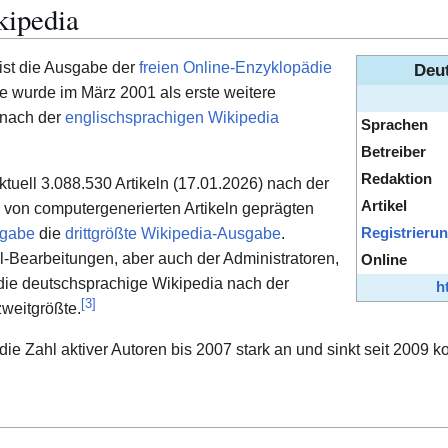
kipedia
ist die Ausgabe der
freien
Online-Enzyklopädie
Deu
ie wurde im März 2001 als erste weitere
 nach der
englischsprachigen Wikipedia
Sprachen
Betreiber
Redaktion
aktuell 3.088.530 Artikeln (17.01.2026) nach der
Artikel
 von computergenerierten Artikeln geprägten
sgabe
die
drittgrößte Wikipedia-Ausgabe
.
Registrieru
l-Bearbeitungen, aber auch der Administratoren,
Online
 die deutschsprachige Wikipedia nach der
h
[
3
]
zweitgrößte.
ie Zahl aktiver Autoren bis 2007 stark an und sinkt seit 2009 ko