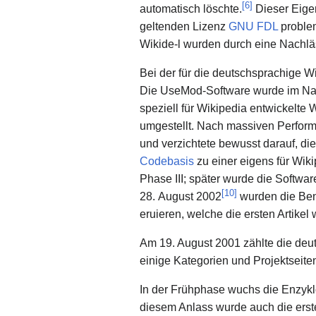
[
6
]
automatisch löschte.
Dieser Eige
geltenden Lizenz
GNU FDL
problem
Wikide-l wurden durch eine Nachläs
Bei der für die deutschsprachige W
Die UseMod-Software wurde im Nach
speziell für Wikipedia entwickelte
umgestellt. Nach massiven Perform
und verzichtete bewusst darauf, di
Codebasis
zu einer eigens für Wik
Phase III; später wurde die Softwa
[
10
]
28. August 2002
wurden die Be
eruieren, welche die ersten Artikel
Am 19. August 2001 zählte die deu
einige Kategorien und Projektseite
In der Frühphase wuchs die Enzykl
diesem Anlass wurde auch die erste