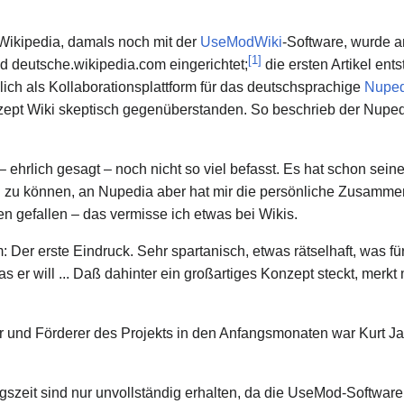
Wikipedia, damals noch mit der
UseModWiki
-Software, wurde a
[
1
]
 deutsche.wikipedia.com eingerichtet;
die ersten Artikel en
ch als Kollaborationsplattform für das deutschsprachige
Nuped
ept Wiki skeptisch gegenüberstanden. So beschrieb der Nupedi
 ehrlich gesagt – noch nicht so viel befasst. Es hat schon seine
n zu können, an Nupedia aber hat mir die persönliche Zusamm
 gefallen – das vermisse ich etwas bei Wikis.
: Der erste Eindruck. Sehr spartanisch, etwas rätselhaft, was fü
s er will ... Daß dahinter ein großartiges Konzept steckt, merkt
er und Förderer des Projekts in den Anfangsmonaten war Kurt J
gszeit sind nur unvollständig erhalten, da die UseMod-Softwar