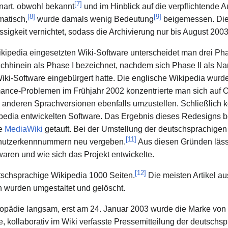
[
7
]
nart, obwohl bekannt
und im Hinblick auf die verpflichtende
[
8
]
[
9
]
atisch,
wurde damals wenig Bedeutung
beigemessen. Die 
sigkeit vernichtet, sodass die Archivierung nur bis August 2003
ikipedia eingesetzten Wiki-Software unterscheidet man drei Pha
hinein als Phase I bezeichnet, nachdem sich Phase II als Na
 Wiki-Software eingebürgert hatte. Die englische Wikipedia wurd
ance-Problemen im Frühjahr 2002 konzentrierte man sich auf 
e anderen Sprachversionen ebenfalls umzustellen. Schließlich k
ipedia entwickelten Software. Das Ergebnis dieses Redesigns 
re
MediaWiki
getauft. Bei der Umstellung der deutschsprachigen
[
11
]
nutzerkennnummern neu vergeben.
Aus diesen Gründen lässt
 waren und wie sich das Projekt entwickelte.
[
12
]
tschsprachige Wikipedia 1000 Seiten.
Die meisten Artikel au
n wurden umgestaltet und gelöscht.
opädie langsam, erst am 24. Januar 2003 wurde die Marke von 1
, kollaborativ im Wiki verfasste Pressemitteilung der deutschsp