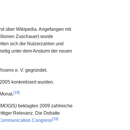
nd über Wikipedia. Angefangen mit
illionen Zuschauer) wurde
lten sich die Nutzerzahlen und
zeitig unter dem Ansturm der neuen
issens e. V.
gegründet.
2005 konkretisiert wurden.
[
18
]
 Monat.
(MOGIS)
beklagten 2009 zahlreiche
trittiger Relevanz. Die Debatte
[
19
]
Communication Congress