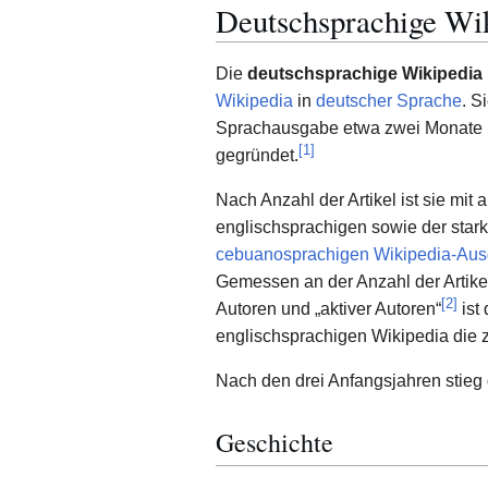
Deutschsprachige Wi
Die
deutschsprachige Wikipedia
Wikipedia
in
deutscher Sprache
. S
Sprachausgabe etwa zwei Monate
[
1
]
gegründet.
Nach Anzahl der Artikel ist sie mit 
englischsprachigen sowie der stark
cebuanosprachigen Wikipedia-Au
Gemessen an der Anzahl der Artike
[
2
]
Autoren und „aktiver Autoren“
ist
englischsprachigen Wikipedia die 
Nach den drei Anfangsjahren stieg d
Geschichte