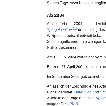
Sieben Tage zuvor hatte die englisc
Ab 2004
Am 24. Februar 2004 und in den fo
[
15
]
Spiegel Online
und am Tag darau
Wikipedia deutschlandweit bekannt
Seitenzugriffe innerhalb weniger T
Nutzer zusammen.
Am 13. Juni 2004 wurde der Verei
Bis zum 27. April 2004 kam man no
Im September 2008 gab es mehr als
Anlässlich der Löschung eines Arti
Blogs, darunter
Fefes Blog
und
Spr
wurde in der Folge auch von
Spieg
[
20
]
[
21
]
aufgegriffen.