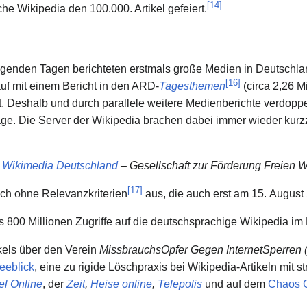
[
14
]
he Wikipedia den 100.000. Artikel gefeiert.
lgenden Tagen berichteten erstmals große Medien in Deutschla
[
16
]
f mit einem Bericht in den ARD-
Tagesthemen
(circa 2,26 M
. Deshalb und durch parallele weitere Medienberichte verdoppe
age. Die Server der Wikipedia brachen dabei immer wieder kurz
n
Wikimedia Deutschland
– Gesellschaft zur Förderung Freien W
[
17
]
ch ohne Relevanzkriterien
aus, die auch erst am 15. August 
 800 Millionen Zugriffe auf die deutschsprachige Wikipedia im
kels über den Verein
MissbrauchsOpfer Gegen InternetSperren
eeblick
, eine zu rigide Löschpraxis bei Wikipedia-Artikeln mit s
el Online
, der
Zeit
,
Heise online
,
Telepolis
und auf dem
Chaos 