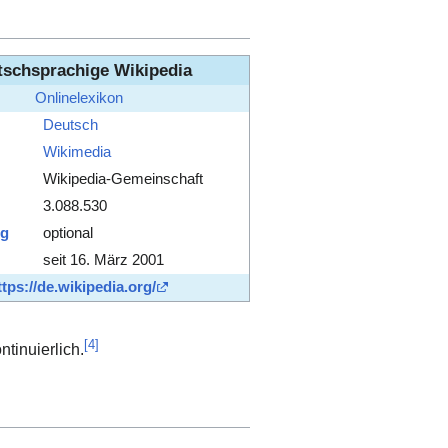
tschsprachige Wikipedia
Onlinelexikon
Deutsch
Wikimedia
Wikipedia-Gemeinschaft
3.088.530
ng
optional
seit 16. März 2001
ttps://de.wikipedia.org/
[
4
]
ntinuierlich.