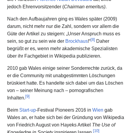
jedoch Ehrenvorsitzender (
Chairman emeritus)
.
Nach den Aufbaujahren ging es Wales später (2009)
darum, nicht mehr nur die Zahl, sondern vor allem die
Güte der Artikel zu steigern: „Unser Anspruch muss es
[
8
]
sein, so gut zu sein wie der
Brockhaus
!“
Daher
begrüßt er es, wenn mehr akademische Spezialisten
über ihr Fachgebiet in Wikipedia publizieren.
2010 gab Wales einige seiner Sonderrechte zurück, da
er die Community mit unabgestimmten Löschungen
brüskiert hatte. Es handelte sich dabei um das Löschen
von – seiner Meinung nach – pornografischen
[
9
]
Inhalten.
Beim
Start-up
-Festival Pioneers 2016 in
Wien
gab
Wales an, er habe sich bei der Gründung von Wikipedia
von Friedrich August von Hayeks Artikel
The Use of
[
10
]
Knowledge in Society
inspirieren lassen.