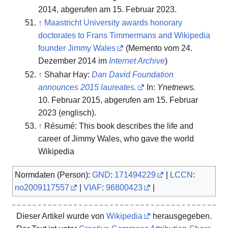
2014,
abgerufen am 15. Februar 2023
.
↑
Maastricht University awards honorary
doctorates to Frans Timmermans and Wikipedia
founder Jimmy Wales
(
Memento
vom 24.
Dezember 2014 im
Internet Archive
)
↑
Shahar Hay:
Dan David Foundation
announces 2015 laureates.
In:
Ynetnews.
10. Februar 2015,
abgerufen am 15. Februar
2023
(englisch).
↑
Résumé: This book describes the life and
career of Jimmy Wales, who gave the world
Wikipedia
Normdaten (Person):
GND
:
171494229
|
LCCN
:
no2009117557
|
VIAF
:
96800423
|
Dieser Artikel wurde von
Wikipedia
herausgegeben.