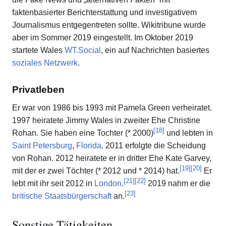
faktenbasierter Berichterstattung und investigativem
Journalismus entgegentreten sollte. Wikitribune wurde
aber im Sommer 2019 eingestellt. Im Oktober 2019
startete Wales
WT.Social
, ein auf Nachrichten basiertes
soziales Netzwerk
.
Privatleben
Er war von 1986 bis 1993 mit Pamela Green verheiratet.
1997 heiratete Jimmy Wales in zweiter Ehe Christine
[
18
]
Rohan. Sie haben eine Tochter (* 2000)
und lebten in
Saint Petersburg
,
Florida
. 2011 erfolgte die Scheidung
von Rohan. 2012 heiratete er in dritter Ehe Kate Garvey,
[
19
]
[
20
]
mit der er zwei Töchter (* 2012 und * 2014) hat.
Er
[
21
]
[
22
]
lebt mit ihr seit 2012 in
London
.
2019 nahm er die
[
23
]
britische Staatsbürgerschaft
an.
Sonstige Tätigkeiten