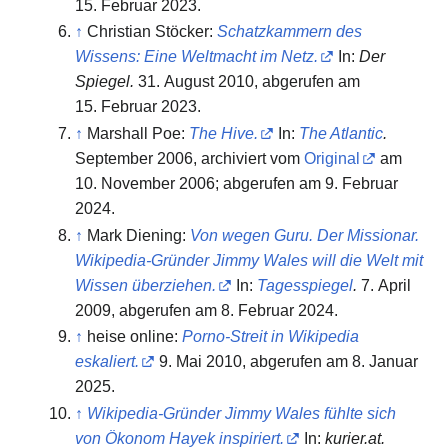
15. Februar 2023
.
↑
Christian Stöcker:
Schatzkammern des
Wissens: Eine Weltmacht im Netz.
In:
Der
Spiegel.
31. August 2010,
abgerufen am
15. Februar 2023
.
↑
Marshall Poe:
The Hive.
In:
The Atlantic
.
September 2006, archiviert vom
Original
am
10. November 2006
;
abgerufen am 9. Februar
2024
.
↑
Mark Diening:
Von wegen Guru. Der Missionar.
Wikipedia-Gründer Jimmy Wales will die Welt mit
Wissen überziehen.
In:
Tagesspiegel
.
7. April
2009,
abgerufen am 8. Februar 2024
.
↑
heise online:
Porno-Streit in Wikipedia
eskaliert.
9. Mai 2010,
abgerufen am 8. Januar
2025
.
↑
Wikipedia-Gründer Jimmy Wales fühlte sich
von Ökonom Hayek inspiriert.
In:
kurier.at.