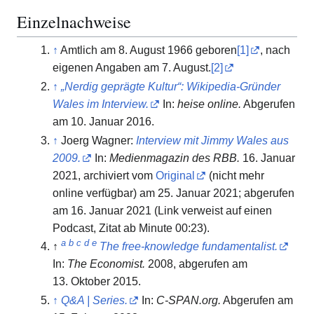
Einzelnachweise
↑
Amtlich am 8. August 1966 geboren
[1]
, nach
eigenen Angaben am 7. August.
[2]
↑
„Nerdig geprägte Kultur“: Wikipedia-Gründer
Wales im Interview.
In:
heise online.
Abgerufen
am 10. Januar 2016
.
↑
Joerg Wagner:
Interview mit Jimmy Wales aus
2009.
In:
Medienmagazin des RBB.
16. Januar
2021, archiviert vom
Original
(nicht mehr
online verfügbar) am
25. Januar 2021
;
abgerufen
am 16. Januar 2021
(Link verweist auf einen
Podcast, Zitat ab Minute 00:23).
a
b
c
d
e
↑
The free-knowledge fundamentalist.
In:
The Economist.
2008,
abgerufen am
13. Oktober 2015
.
↑
Q&A | Series.
In:
C-SPAN.org.
Abgerufen am