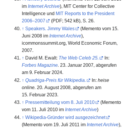
im
Internet Archive
), MIT Center for Collective
Intelligence und
MIT Reports to the President
2006–2007
(PDF; 542 kB), S. 26.
↑
Speakers. Jimmy Wales
(
Memento
vom 15.
Juni 2008 im
Internet Archive
),
icommonssummit.org, World Economic Forum,
2007.
↑
David M. Ewalt:
The Web Celeb 25.
In:
Forbes Magazine
.
23. Januar 2007,
abgerufen
am 9. Februar 2024
.
↑
Quadriga-Preis für Wikipedia.
In:
heise
online.
20. August 2008,
abgerufen am
15. Februar 2023
.
↑
Pressemitteilung vom 8. Juli 2010
(
Memento
vom 11. Juli 2010 im
Internet Archive
)
↑
Wikipedia-Gründer wird ausgezeichnet
(
Memento
vom 19. Juli 2011 im
Internet Archive
),