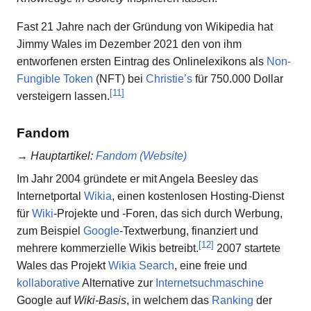
Fast 21 Jahre nach der Gründung von Wikipedia hat
Jimmy Wales im Dezember 2021 den von ihm
entworfenen ersten Eintrag des Onlinelexikons als
Non-
Fungible Token
(NFT) bei
Christie’s
für 750.000 Dollar
[
11
]
versteigern lassen.
Fandom
→
Hauptartikel
:
Fandom (Website)
Im Jahr 2004 gründete er mit Angela Beesley das
Internetportal
Wikia
, einen kostenlosen Hosting-Dienst
für
Wiki
-Projekte und -Foren, das sich durch Werbung,
zum Beispiel
Google
-Textwerbung, finanziert und
[
12
]
mehrere kommerzielle Wikis betreibt.
2007 startete
Wales das Projekt
Wikia Search
, eine freie und
kollaborative
Alternative zur
Internetsuchmaschine
Google auf
Wiki-Basis
, in welchem das
Ranking
der