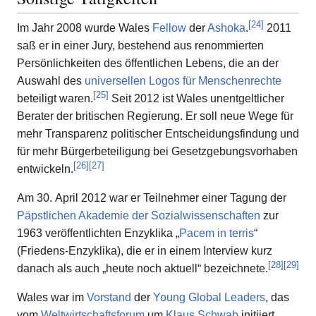
[
24
]
Im Jahr 2008 wurde Wales
Fellow
der
Ashoka
.
2011
saß er in einer Jury, bestehend aus renommierten
Persönlichkeiten des öffentlichen Lebens, die an der
Auswahl des
universellen Logos für Menschenrechte
[
25
]
beteiligt waren.
Seit 2012 ist Wales unentgeltlicher
Berater der britischen Regierung. Er soll neue Wege für
mehr Transparenz politischer Entscheidungsfindung und
für mehr Bürgerbeteiligung bei Gesetzgebungsvorhaben
[
26
]
[
27
]
entwickeln.
Am 30. April 2012 war er Teilnehmer einer Tagung der
Päpstlichen Akademie der Sozialwissenschaften
zur
1963 veröffentlichten Enzyklika „
Pacem in terris
“
(Friedens-Enzyklika), die er in einem Interview kurz
[
28
]
[
29
]
danach als auch „heute noch aktuell“ bezeichnete.
Wales war im
Vorstand
der
Young Global Leaders
, das
vom
Weltwirtschaftsforum
um
Klaus Schwab
initiiert