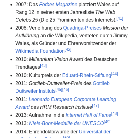
2007: Das
Forbes Magazine
platziert Wales auf
Rang 12 in seiner ersten Jahresliste
The Web
[
41
]
Celebs 25
(Die 25 Prominenten des Internets).
2008: Verleihung des
Quadriga-Preises
Mission der
Aufklärung
an die Wikipedia, vertreten durch Jimmy
Wales, als Gründer und Ehrenvorsitzender der
[
42
]
Wikimedia Foundation
2010:
Millennium Vision Award
des Deutschen
[
43
]
Trendtages
[
44
]
2010: Kulturpreis der
Eduard-Rhein-Stiftung
2011:
Gottlieb-Duttweiler-Preis
des
Gottlieb
[
45
]
[
46
]
Duttweiler Instituts
2011:
Leonardo European Corporate Learning
[
47
]
Award
des
HRM Research Institute
[
48
]
2013: Aufnahme in die
Internet Hall of Fame
[
49
]
2013:
Niels-Bohr-Medaille der UNESCO
2014: Ehrendoktorwürde der
Universität der
[
50
]