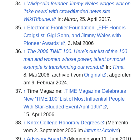
↑
Wikipedia founder Jimmy Wales wages war on
'fake news' with crowdfunded news site
WikiTribune.
In:
Mirror
, 25. April 2017.
↑
Electronic Frontier Foundation
:
„EFF Honors
Craigslist, Gigi Sohn, and Jimmy Wales with
Pioneer Awards“
, 3. Mai 2006
↑
The 2006 TIME 100. Here's our list of the 100
men and women whose power, talent or moral
example is transforming our world.
In:
Time
.
8. Mai 2006, archiviert vom
Original
;
abgerufen
am 9. Februar 2024
.
↑
Time Magazine:
„TIME Magazine Celebrates
New 'TIME 100’ List of Most Influential People
With Star-Studded Event April 19th“
,
15. April 2006
↑
Knox College Honorary Degrees
(
Memento
vom 2. September 2006 im
Internet Archive
)
↑
Advisory Board
(
Memento
vom 11. Juni 2010