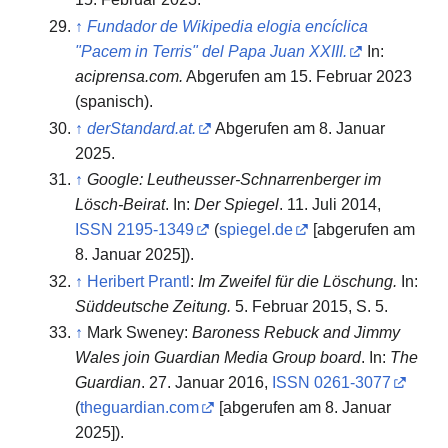
↑
Fundador de Wikipedia elogia encíclica
"Pacem in Terris" del Papa Juan XXIII.
In:
aciprensa.com.
Abgerufen am 15. Februar 2023
(spanisch).
↑
derStandard.at.
Abgerufen am 8. Januar
2025
.
↑
Google: Leutheusser-Schnarrenberger im
Lösch-Beirat
. In:
Der Spiegel
. 11. Juli 2014,
ISSN
2195-1349
(
spiegel.de
[abgerufen am
8. Januar 2025]).
↑
Heribert Prantl
:
Im Zweifel für die Löschung.
In:
Süddeutsche Zeitung.
5. Februar 2015, S. 5.
↑
Mark Sweney:
Baroness Rebuck and Jimmy
Wales join Guardian Media Group board
. In:
The
Guardian
. 27. Januar 2016,
ISSN
0261-3077
(
theguardian.com
[abgerufen am 8. Januar
2025]).