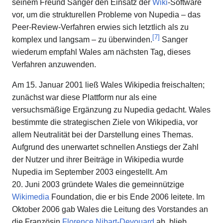
seinem Freund Sanger den Einsatz der
Wiki
-Software
vor, um die strukturellen Probleme von Nupedia – das
Peer-Review-Verfahren erwies sich letztlich als zu
[
7
]
komplex und langsam – zu überwinden.
Sanger
wiederum empfahl Wales am nächsten Tag, dieses
Verfahren anzuwenden.
Am 15. Januar 2001 ließ Wales Wikipedia freischalten;
zunächst war diese Plattform nur als eine
versuchsmäßige Ergänzung zu Nupedia gedacht. Wales
bestimmte die strategischen Ziele von Wikipedia, vor
allem Neutralität bei der Darstellung eines Themas.
Aufgrund des unerwartet schnellen Anstiegs der Zahl
der Nutzer und ihrer Beiträge in Wikipedia wurde
Nupedia im September 2003 eingestellt. Am
20. Juni 2003 gründete Wales die gemeinnützige
Wikimedia
Foundation, die er bis Ende 2006 leitete. Im
Oktober 2006 gab Wales die Leitung des Vorstandes an
die Französin
Florence Nibart-Devouard
ab, blieb