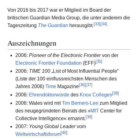
Von 2016 bis 2017 war er Mitglied im Board der
britischen Guardian Media Group, die unter anderem die
[
33
]
[
34
]
Tageszeitung
The Guardian
herausgibt.
Auszeichnungen
2006:
Pioneer of the Electronic Frontier
von der
[
35
]
Electronic Frontier Foundation
(EFF)
2006:
TIME 100
„List of Most Influential People“
(Liste der 100 einflussreichsten Menschen des
[
36
]
[
37
]
Jahres 2006)
Time
Magazine
[
38
]
2006:
Ehrendoktorwürde
des
Knox Colleges
2006: Wales wird mit
Tim Berners-Lee
zum Mitglied
des neugegründeten Beirats des »
MIT
Center for
[
39
]
Collective Intelligence« ernannt.
2007:
Young Global Leader
vom
[
40
]
Weltwirtschaftsforum