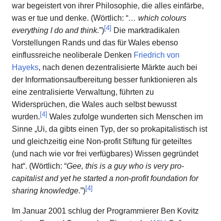
war begeistert von ihrer Philosophie, die alles einfärbe,
was er tue und denke. (Wörtlich: “
… which colours
[
4
]
everything I do and think.
”)
Die marktradikalen
Vorstellungen Rands und das für Wales ebenso
einflussreiche neoliberale Denken
Friedrich von
Hayeks
, nach denen dezentralisierte Märkte auch bei
der Informationsaufbereitung besser funktionieren als
eine zentralisierte Verwaltung, führten zu
Widersprüchen, die Wales auch selbst bewusst
[
4
]
wurden.
Wales zufolge wunderten sich Menschen im
Sinne „Ui, da gibts einen Typ, der so prokapitalistisch ist
und gleichzeitig eine Non-profit Stiftung für geteiltes
(und nach wie vor frei verfügbares) Wissen gegründet
hat“. (Wörtlich: “
Gee, this is a guy who is very pro-
capitalist and yet he started a non-profit foundation for
[
4
]
sharing knowledge.
”)
Im Januar 2001 schlug der Programmierer Ben Kovitz