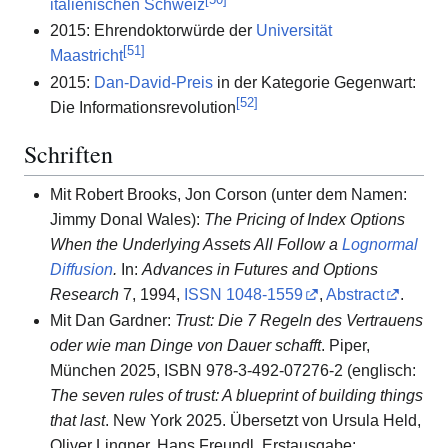
italienischen Schweiz
2015: Ehrendoktorwürde der
Universität
[
51
]
Maastricht
2015:
Dan-David-Preis
in der Kategorie Gegenwart:
[
52
]
Die Informationsrevolution
Schriften
Mit Robert Brooks, Jon Corson (unter dem Namen:
Jimmy Donal Wales):
The Pricing of Index Options
When the Underlying Assets All Follow a
Lognormal
Diffusion
.
In:
Advances in Futures and Options
Research
7, 1994,
ISSN
1048-1559
,
Abstract
.
Mit Dan Gardner:
Trust: Die 7 Regeln des Vertrauens
oder wie man Dinge von Dauer schafft
. Piper,
München 2025, ISBN 978-3-492-07276-2 (englisch:
The seven rules of trust: A blueprint of building things
that last
. New York 2025. Übersetzt von Ursula Held,
Oliver Lingner, Hans Freundl, Erstausgabe: