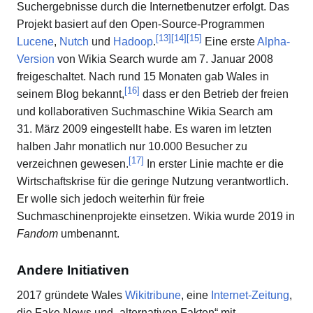
Suchergebnisse durch die Internetbenutzer erfolgt. Das
Projekt basiert auf den Open-Source-Programmen
[
13
]
[
14
]
[
15
]
Lucene
,
Nutch
und
Hadoop
.
Eine erste
Alpha-
Version
von Wikia Search wurde am 7. Januar 2008
freigeschaltet. Nach rund 15 Monaten gab Wales in
[
16
]
seinem Blog bekannt,
dass er den Betrieb der freien
und kollaborativen Suchmaschine Wikia Search am
31. März 2009 eingestellt habe. Es waren im letzten
halben Jahr monatlich nur 10.000 Besucher zu
[
17
]
verzeichnen gewesen.
In erster Linie machte er die
Wirtschaftskrise für die geringe Nutzung verantwortlich.
Er wolle sich jedoch weiterhin für freie
Suchmaschinenprojekte einsetzen. Wikia wurde 2019 in
Fandom
umbenannt.
Andere Initiativen
2017 gründete Wales
Wikitribune
, eine
Internet-Zeitung
,
die Fake News und „alternativen Fakten“ mit