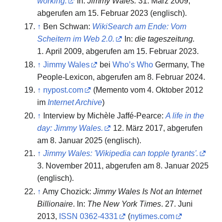
working.
In:
Jimmy Wales.
31. März 2009,
abgerufen am 15. Februar 2023
(englisch).
↑
Ben Schwan:
WikiSearch am Ende: Vom
Scheitern im Web 2.0.
In:
die tageszeitung.
1. April 2009,
abgerufen am 15. Februar 2023
.
↑
Jimmy Wales
bei
Who’s Who
Germany, The
People-Lexicon, abgerufen am
8. Februar 2024.
↑
nypost.com
(
Memento
vom 4. Oktober 2012
im
Internet Archive
)
↑
Interview by Michèle Jaffé-Pearce:
A life in the
day: Jimmy Wales.
12. März 2017,
abgerufen
am 8. Januar 2025
(englisch).
↑
Jimmy Wales: 'Wikipedia can topple tyrants'.
3. November 2011,
abgerufen am 8. Januar 2025
(englisch).
↑
Amy Chozick:
Jimmy Wales Is Not an Internet
Billionaire
. In:
The New York Times
. 27. Juni
2013,
ISSN
0362-4331
(
nytimes.com