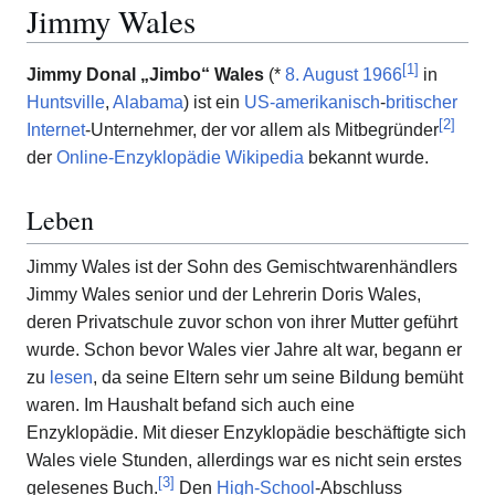
Jimmy Wales
[
1
]
Jimmy Donal „Jimbo“ Wales
(*
8. August
1966
in
Huntsville
,
Alabama
) ist ein
US-amerikanisch
-
britischer
[
2
]
Internet
-Unternehmer, der vor allem als Mitbegründer
der
Online-Enzyklopädie
Wikipedia
bekannt wurde.
Leben
Jimmy Wales ist der Sohn des Gemischtwarenhändlers
Jimmy Wales senior und der Lehrerin Doris Wales,
deren Privatschule zuvor schon von ihrer Mutter geführt
wurde. Schon bevor Wales vier Jahre alt war, begann er
zu
lesen
, da seine Eltern sehr um seine Bildung bemüht
waren. Im Haushalt befand sich auch eine
Enzyklopädie. Mit dieser Enzyklopädie beschäftigte sich
Wales viele Stunden, allerdings war es nicht sein erstes
[
3
]
gelesenes Buch.
Den
High-School
-Abschluss