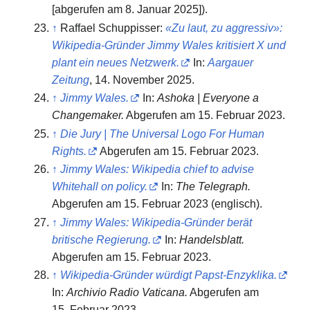
[abgerufen am 8. Januar 2025]).
↑
Raffael Schuppisser:
«Zu laut, zu aggressiv»:
Wikipedia-Gründer Jimmy Wales kritisiert X und
plant ein neues Netzwerk.
In:
Aargauer
Zeitung
, 14. November 2025.
↑
Jimmy Wales.
In:
Ashoka | Everyone a
Changemaker.
Abgerufen am 15. Februar 2023
.
↑
Die Jury | The Universal Logo For Human
Rights.
Abgerufen am 15. Februar 2023
.
↑
Jimmy Wales: Wikipedia chief to advise
Whitehall on policy.
In:
The Telegraph.
Abgerufen am 15. Februar 2023
(englisch).
↑
Jimmy Wales: Wikipedia-Gründer berät
britische Regierung.
In:
Handelsblatt.
Abgerufen am 15. Februar 2023
.
↑
Wikipedia-Gründer würdigt Papst-Enzyklika.
In:
Archivio Radio Vaticana.
Abgerufen am
15. Februar 2023
.