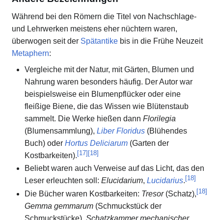
Während bei den Römern die Titel von Nachschlage-
und Lehrwerken meistens eher nüchtern waren,
überwogen seit der
Spätantike
bis in die Frühe Neuzeit
Metaphern
:
Vergleiche mit der Natur, mit Gärten, Blumen und
Nahrung waren besonders häufig. Der Autor war
beispielsweise ein Blumenpflücker oder eine
fleißige Biene, die das Wissen wie Blütenstaub
sammelt. Die Werke hießen dann
Florilegia
(Blumensammlung),
Liber Floridus
(Blühendes
Buch) oder
Hortus Deliciarum
(Garten der
[
17
]
[
18
]
Kostbarkeiten).
Beliebt waren auch Verweise auf das Licht, das den
[
18
]
Leser erleuchten soll:
Elucidarium
,
Lucidarius
.
[
18
]
Die Bücher waren Kostbarkeiten:
Tresor
(Schatz),
Gemma gemmarum
(Schmuckstück der
Schmuckstücke),
Schatzkammer mechanischer