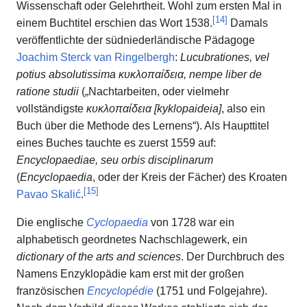
Wissenschaft oder Gelehrtheit. Wohl zum ersten Mal in
[
14
]
einem Buchtitel erschien das Wort 1538.
Damals
veröffentlichte der südniederländische Pädagoge
Joachim Sterck van Ringelbergh
:
Lucubrationes, vel
potius absolutissima
κυκλοπαίδεια
, nempe liber de
ratione studii
(„Nachtarbeiten, oder vielmehr
vollständigste
κυκλοπαίδεια
[kyklopaideia]
, also ein
Buch über die Methode des Lernens“). Als Haupttitel
eines Buches tauchte es zuerst 1559 auf:
Encyclopaediae, seu orbis disciplinarum
(
Encyclopaedia
, oder der Kreis der Fächer) des Kroaten
[
15
]
Pavao Skalić
.
Die englische
Cyclopaedia
von 1728 war ein
alphabetisch geordnetes Nachschlagewerk, ein
dictionary of the arts and sciences
. Der Durchbruch des
Namens Enzyklopädie kam erst mit der großen
französischen
Encyclopédie
(1751 und Folgejahre).