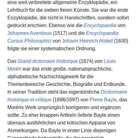
eine weit verbreitete allgemeine Enzyklopädie, ein
Lehrbuch für die sieben freien Künste. Sie war die erste
Enzyklopädie, die nicht in Handschriften, sondern sofort
gedruckt erschien. Ebenso wie die
Encyclopaedia
von
Johannes Aventinus
(1517) und die
Encyclopaedia
Cursus Philosophici
von
Johann Heinrich Alsted
(1630)
folgte sie einer systematischen Ordnung.
Das
Grand dictionaire historique
(1674) von
Louis
Moréri
war das erste große, nationalsprachliche,
alphabetische Nachschlagewerk für die
Themenbereiche Geschichte, Biografie und Erdkunde.
In seiner Tradition steht das eigentümliche
Dictionnaire
historique et critique
(1696/1697) von
Pierre Bayle
, das
Moréris Werk ursprünglich korrigieren und ergänzen
sollte. Zu eher knappen Artikeln lieferte Bayle einen
überaus ausführlichen und kritischen Apparat von
Anmerkungen. Da Bayle in erster Linie diejenigen