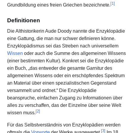
[
1
]
Grundbildung eines freien Griechen bezeichnete.
Definitionen
Die Althistorikerin Aude Doody nannte die Enzyklopädie
eine Gattung, die man nur schwer definieren könne.
Enzyklopädismus sei das Streben nach universellem
Wissen
oder auch die Summe des allgemeinen Wissens
(einer bestimmten Kultur). Konkret sei die Enzyklopädie
ein Buch, „das entweder die gesamte Garnitur des
allgemeinen Wissens oder ein erschöpfendes Spektrum
an Material über einen spezialistischen Gegenstand
versammelt und ordnet.“ Die Enzyklopädie
beanspruche, einfachen Zugang zu Informationen über
alles zu verschaffen, das der Einzelne über seine Welt
[
2
]
wissen muss.
Für das Selbstverständnis von Enzyklopädien werden
[
3
]
oftmals die
Vorworte
der Werke ausgewertet.
Im 18.