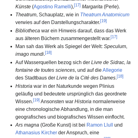
[
17
]
Künste
(
Agostino Ramelli
),
Margarita
(Perle).
Theatrum
, Schauplatz, wie in
Theatrum Anatomicum
[
19
]
verwies auf den Darstellungscharakter.
Bibliotheca
war ein Hinweis darauf, dass das Werk
[
17
]
aus älteren Büchern zusammengestellt war.
Man sah das Werk als Spiegel der Welt:
Speculum
,
[
18
]
imago mundi
.
Auf Wasserquellen bezog sich der
Livre de Sidrac, la
fontaine de toutes sciences
, und auf die
Allegorie
[
18
]
des Stadtbaus der
Livre de la Cité des Dames
.
Historia
war in der Naturkunde wegen Plinius
geläufig und bedeutete ursprünglich das geordnete
[
19
]
Wissen.
Ansonsten war
Historia
normalerweise
eine chronologische Abhandlung, in die man
geografisches und biografisches Wissen einflocht.
Ars magna
(Große Kunst) ist bei
Ramon Llull
und
Athanasius Kircher
der Anspruch, eine