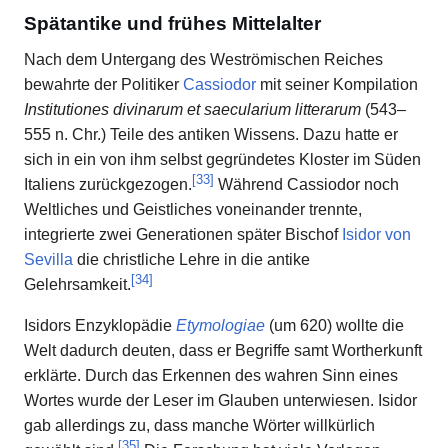
Spätantike und frühes Mittelalter
Nach dem Untergang des Weströmischen Reiches
bewahrte der Politiker
Cassiodor
mit seiner Kompilation
Institutiones divinarum et saecularium litterarum
(543–
555 n. Chr.) Teile des antiken Wissens. Dazu hatte er
sich in ein von ihm selbst gegründetes Kloster im Süden
[
33
]
Italiens zurückgezogen.
Während Cassiodor noch
Weltliches und Geistliches voneinander trennte,
integrierte zwei Generationen später Bischof
Isidor von
Sevilla
die christliche Lehre in die antike
[
34
]
Gelehrsamkeit.
Isidors Enzyklopädie
Etymologiae
(um 620) wollte die
Welt dadurch deuten, dass er Begriffe samt Wortherkunft
erklärte. Durch das Erkennen des wahren Sinn eines
Wortes wurde der Leser im Glauben unterwiesen. Isidor
gab allerdings zu, dass manche Wörter willkürlich
[
35
]