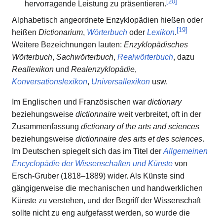
[
20
]
hervorragende Leistung zu präsentieren.
Alphabetisch angeordnete Enzyklopädien hießen oder
[
19
]
heißen
Dictionarium
,
Wörterbuch
oder
Lexikon
.
Weitere Bezeichnungen lauten:
Enzyklopädisches
Wörterbuch
,
Sachwörterbuch
,
Realwörterbuch
, dazu
Reallexikon
und
Realenzyklopädie
,
Konversationslexikon
,
Universallexikon
usw.
Im Englischen und Französischen war
dictionary
beziehungsweise
dictionnaire
weit verbreitet, oft in der
Zusammenfassung
dictionary of the arts and sciences
beziehungsweise
dictionnaire des arts et des sciences
.
Im Deutschen spiegelt sich das im Titel der
Allgemeinen
Encyclopädie der Wissenschaften und Künste
von
Ersch-Gruber (1818–1889) wider. Als Künste sind
gängigerweise die mechanischen und handwerklichen
Künste zu verstehen, und der Begriff der Wissenschaft
sollte nicht zu eng aufgefasst werden, so wurde die