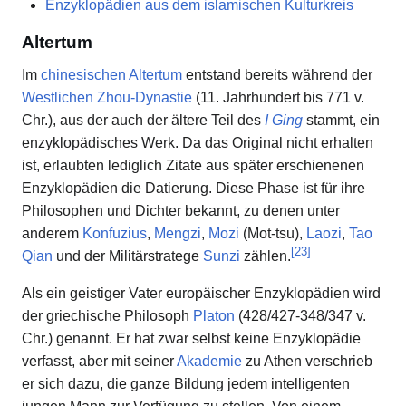
Enzyklopädien aus dem islamischen Kulturkreis
Altertum
Im
chinesischen Altertum
entstand bereits während der
Westlichen Zhou-Dynastie
(11. Jahrhundert bis 771 v.
Chr.), aus der auch der ältere Teil des
I Ging
stammt, ein
enzyklopädisches Werk. Da das Original nicht erhalten
ist, erlaubten lediglich Zitate aus später erschienenen
Enzyklopädien die Datierung. Diese Phase ist für ihre
Philosophen und Dichter bekannt, zu denen unter
anderem
Konfuzius
,
Mengzi
,
Mozi
(Mot-tsu),
Laozi
,
Tao
[
23
]
Qian
und der Militärstratege
Sunzi
zählen.
Als ein geistiger Vater europäischer Enzyklopädien wird
der griechische Philosoph
Platon
(428/427-348/347 v.
Chr.) genannt. Er hat zwar selbst keine Enzyklopädie
verfasst, aber mit seiner
Akademie
zu Athen verschrieb
er sich dazu, die ganze Bildung jedem intelligenten