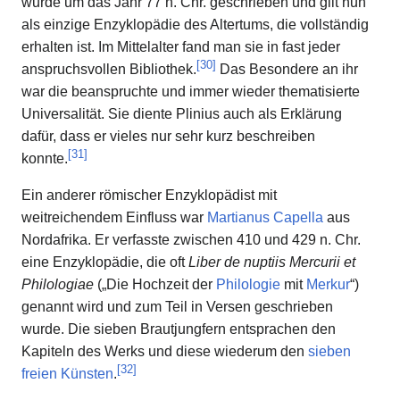
wurde um das Jahr 77 n. Chr. geschrieben und gilt nun
als einzige Enzyklopädie des Altertums, die vollständig
erhalten ist. Im Mittelalter fand man sie in fast jeder
[
30
]
anspruchsvollen Bibliothek.
Das Besondere an ihr
war die beanspruchte und immer wieder thematisierte
Universalität. Sie diente Plinius auch als Erklärung
dafür, dass er vieles nur sehr kurz beschreiben
[
31
]
konnte.
Ein anderer römischer Enzyklopädist mit
weitreichendem Einfluss war
Martianus Capella
aus
Nordafrika. Er verfasste zwischen 410 und 429 n. Chr.
eine Enzyklopädie, die oft
Liber de nuptiis Mercurii et
Philologiae
(„Die Hochzeit der
Philologie
mit
Merkur
“)
genannt wird und zum Teil in Versen geschrieben
wurde. Die sieben Brautjungfern entsprachen den
Kapiteln des Werks und diese wiederum den
sieben
[
32
]
freien Künsten
.