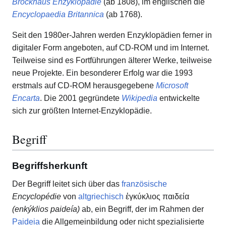
Brockhaus Enzyklopädie
(ab 1808), im englischen die
Encyclopaedia Britannica
(ab 1768).
Seit den 1980er-Jahren werden Enzyklopädien ferner in
digitaler Form angeboten, auf CD-ROM und im Internet.
Teilweise sind es Fortführungen älterer Werke, teilweise
neue Projekte. Ein besonderer Erfolg war die 1993
erstmals auf CD-ROM herausgegebene
Microsoft
Encarta
. Die 2001 gegründete
Wikipedia
entwickelte
sich zur größten Internet-Enzyklopädie.
Begriff
Begriffsherkunft
Der Begriff leitet sich über das
französische
Encyclopédie
von
altgriechisch
ἐγκύκλιος παιδεία
(enkýklios paideía)
ab, ein Begriff, der im Rahmen der
Paideia
die Allgemeinbildung oder nicht spezialisierte