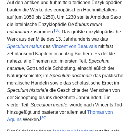
Auf den antiken und frühmittelalterlichen Enzyklopädien
bauten die Werke des europäischen Hochmittelalters
auf (um 1050 bis 1250). Um 1230 stellte Arnoldus Saxo
die lateinische Enzyklopädie
De finibus rerum
[
38
]
naturalium
zusammen.
Das größte enzyklopädische
Werk aus der Mitte des 13. Jahrhunderts war das
Speculum maius
des
Vincent von Beauvais
mit fast
zehntausend Kapiteln in achtzig Büchern. Es deckte
nahezu alle Themen ab: im ersten Teil,
Speculum
naturale
, Gott und die Schöpfung, einschließlich der
Naturgeschichte; im
Speculum doctrinale
das praktische
moralische Handeln sowie das scholastische Erbe; im
Speculum historiale
die Geschichte der Menschen von
der Schöpfung bis ins dreizehnte Jahrhundert. Ein
vierter Teil,
Speculum morale
, wurde nach Vincents Tod
hinzugefügt und basierte vor allem auf
Thomas von
[
39
]
Aquins
Werken.