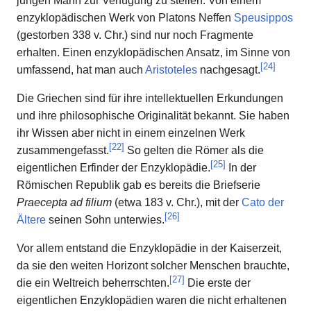
jungen Mann zur Verfügung zu stellen. Von einem
enzyklopädischen Werk von Platons Neffen
Speusippos
(gestorben 338 v. Chr.) sind nur noch Fragmente
erhalten. Einen enzyklopädischen Ansatz, im Sinne von
[
24
]
umfassend, hat man auch
Aristoteles
nachgesagt.
Die Griechen sind für ihre intellektuellen Erkundungen
und ihre philosophische Originalität bekannt. Sie haben
ihr Wissen aber nicht in einem einzelnen Werk
[
22
]
zusammengefasst.
So gelten die Römer als die
[
25
]
eigentlichen Erfinder der Enzyklopädie.
In der
Römischen Republik gab es bereits die Briefserie
Praecepta ad filium
(etwa 183 v. Chr.), mit der
Cato der
[
26
]
Ältere
seinen Sohn unterwies.
Vor allem entstand die Enzyklopädie in der Kaiserzeit,
da sie den weiten Horizont solcher Menschen brauchte,
[
27
]
die ein Weltreich beherrschten.
Die erste der
eigentlichen Enzyklopädien waren die nicht erhaltenen