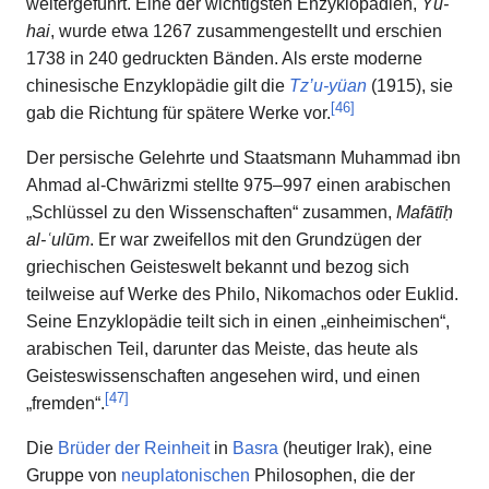
weitergeführt. Eine der wichtigsten Enzyklopädien,
Yü-
hai
, wurde etwa 1267 zusammengestellt und erschien
1738 in 240 gedruckten Bänden. Als erste moderne
chinesische Enzyklopädie gilt die
Tz’u-yüan
(1915), sie
[
46
]
gab die Richtung für spätere Werke vor.
Der persische Gelehrte und Staatsmann Muhammad ibn
Ahmad al-Chwārizmi stellte 975–997 einen arabischen
„Schlüssel zu den Wissenschaften“ zusammen,
Mafātīḥ
al-ʿulūm
. Er war zweifellos mit den Grundzügen der
griechischen Geisteswelt bekannt und bezog sich
teilweise auf Werke des Philo, Nikomachos oder Euklid.
Seine Enzyklopädie teilt sich in einen „einheimischen“,
arabischen Teil, darunter das Meiste, das heute als
Geisteswissenschaften angesehen wird, und einen
[
47
]
„fremden“.
Die
Brüder der Reinheit
in
Basra
(heutiger Irak), eine
Gruppe von
neuplatonischen
Philosophen, die der