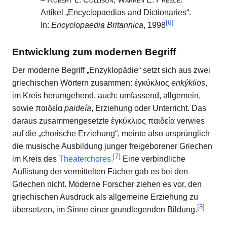
Artikel „Encyclopaedias and Dictionaries“.
[
6
]
In:
Encyclopaedia Britannica
, 1998
Entwicklung zum modernen Begriff
Der moderne Begriff „Enzyklopädie“ setzt sich aus zwei
griechischen Wörtern zusammen:
ἐγκύκλιος
enkýklios
,
im Kreis herumgehend, auch: umfassend, allgemein,
sowie
παιδεία
paideía
, Erziehung oder Unterricht. Das
daraus zusammengesetzte
ἐγκύκλιος παιδεία
verwies
auf die „chorische Erziehung“, meinte also ursprünglich
die musische Ausbildung junger freigeborener Griechen
[
7
]
im Kreis des
Theaterchores
.
Eine verbindliche
Auflistung der vermittelten Fächer gab es bei den
Griechen nicht. Moderne Forscher ziehen es vor, den
griechischen Ausdruck als allgemeine Erziehung zu
[
8
]
übersetzen, im Sinne einer grundlegenden Bildung.