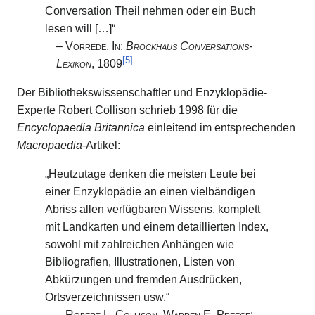
Conversation Theil nehmen oder ein Buch
lesen will […]“
–
Vorrede. In:
Brockhaus Conversations-
[
5
]
Lexikon
, 1809
Der Bibliothekswissenschaftler und Enzyklopädie-
Experte Robert Collison schrieb 1998 für die
Encyclopaedia Britannica
einleitend im entsprechenden
Macropaedia
-Artikel:
„Heutzutage denken die meisten Leute bei
einer Enzyklopädie an einen vielbändigen
Abriss allen verfügbaren Wissens, komplett
mit Landkarten und einem detaillierten Index,
sowohl mit zahlreichen Anhängen wie
Bibliografien, Illustrationen, Listen von
Abkürzungen und fremden Ausdrücken,
Ortsverzeichnissen usw.“
–
Robert L. Collison, Warren E. Preece
: