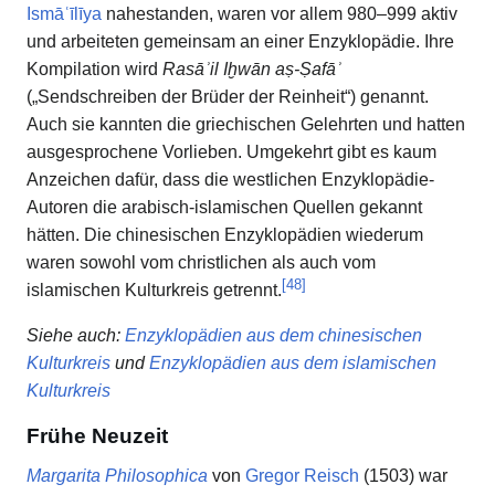
Ismāʿīlīya
nahestanden, waren vor allem 980–999 aktiv
und arbeiteten gemeinsam an einer Enzyklopädie. Ihre
Kompilation wird
Rasāʾil Iḫwān aṣ-Ṣafāʾ
(„Sendschreiben der Brüder der Reinheit“) genannt.
Auch sie kannten die griechischen Gelehrten und hatten
ausgesprochene Vorlieben. Umgekehrt gibt es kaum
Anzeichen dafür, dass die westlichen Enzyklopädie-
Autoren die arabisch-islamischen Quellen gekannt
hätten. Die chinesischen Enzyklopädien wiederum
waren sowohl vom christlichen als auch vom
[
48
]
islamischen Kulturkreis getrennt.
Siehe auch
:
Enzyklopädien aus dem chinesischen
Kulturkreis
und
Enzyklopädien aus dem islamischen
Kulturkreis
Frühe Neuzeit
Margarita Philosophica
von
Gregor Reisch
(1503) war