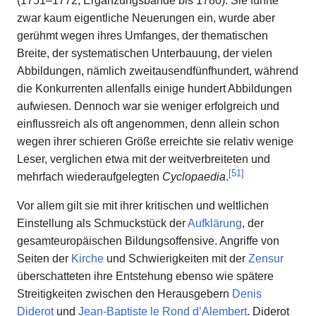
(1751–1772, Ergänzungsbände bis 1780). Sie führte
zwar kaum eigentliche Neuerungen ein, wurde aber
gerühmt wegen ihres Umfanges, der thematischen
Breite, der systematischen Unterbauung, der vielen
Abbildungen, nämlich zweitausendfünfhundert, während
die Konkurrenten allenfalls einige hundert Abbildungen
aufwiesen. Dennoch war sie weniger erfolgreich und
einflussreich als oft angenommen, denn allein schon
wegen ihrer schieren Größe erreichte sie relativ wenige
Leser, verglichen etwa mit der weitverbreiteten und
[
51
]
mehrfach wiederaufgelegten
Cyclopaedia
.
Vor allem gilt sie mit ihrer kritischen und weltlichen
Einstellung als Schmuckstück der
Aufklärung
, der
gesamteuropäischen Bildungsoffensive. Angriffe von
Seiten der
Kirche
und Schwierigkeiten mit der
Zensur
überschatteten ihre Entstehung ebenso wie spätere
Streitigkeiten zwischen den Herausgebern
Denis
Diderot
und
Jean-Baptiste le Rond d’Alembert
. Diderot