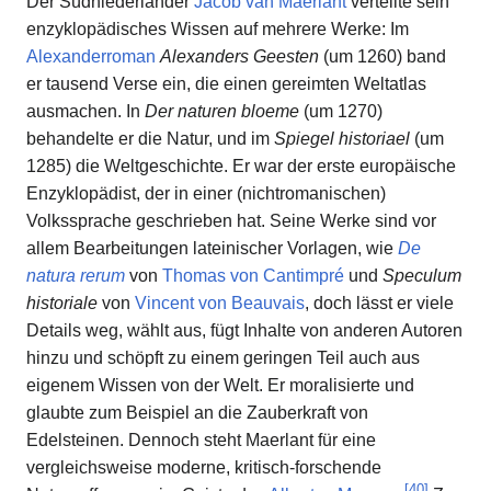
Der Südniederländer
Jacob van Maerlant
verteilte sein
enzyklopädisches Wissen auf mehrere Werke: Im
Alexanderroman
Alexanders Geesten
(um 1260) band
er tausend Verse ein, die einen gereimten Weltatlas
ausmachen. In
Der naturen bloeme
(um 1270)
behandelte er die Natur, und im
Spiegel historiael
(um
1285) die Weltgeschichte. Er war der erste europäische
Enzyklopädist, der in einer (nichtromanischen)
Volkssprache geschrieben hat. Seine Werke sind vor
allem Bearbeitungen lateinischer Vorlagen, wie
De
natura rerum
von
Thomas von Cantimpré
und
Speculum
historiale
von
Vincent von Beauvais
, doch lässt er viele
Details weg, wählt aus, fügt Inhalte von anderen Autoren
hinzu und schöpft zu einem geringen Teil auch aus
eigenem Wissen von der Welt. Er moralisierte und
glaubte zum Beispiel an die Zauberkraft von
Edelsteinen. Dennoch steht Maerlant für eine
vergleichsweise moderne, kritisch-forschende
[
40
]