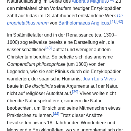
Naturauffassung im Geiste des
Albertus Magnus
.
Zu
den mittelalterlichen Vorläufern heutiger Enzyklopädien
zählt auch das im 13. Jahrhundert entstandene Werk
De
[
41
]
[
42
]
proprietatibus rerum
von
Bartholomaeus Anglicus
.
Im Spätmittelalter und in der Renaissance (ca. 1300–
1600) zog teilweise bereits eine Darstellung ein, die
[
43
]
wissenschaftlicher
auftrat und weniger auf dem
Christentum beruhte. So befreite sich das anonyme
Compendium philosophicae
(um 1300) von den
Legenden, wie sie seit Plinius durch die Enzyklopädien
wanderten; der spanische Humanist
Juan Luis Vives
baute in
De disciplinis
seine Argumente auf der Natur,
[
39
]
nicht auf religiöser Autorität auf.
Vives wollte nicht
über die Natur spekulieren, sondern die Natur
beobachten, um für sich und seine Mitmenschen etwas
[
44
]
Praktisches zu lernen.
Trotz dieser Ansätze
bevölkerten bis ins 18. Jahrhundert Wundertiere und
Monster die Enzyklopädien, wo sie unproblematisch der