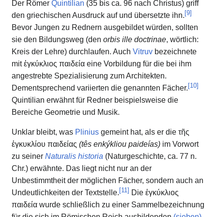
Der Römer
Quintilian
(35 bis ca. 96 nach Christus) griff
[
9
]
den griechischen Ausdruck auf und übersetzte ihn.
Bevor Jungen zu Rednern ausgebildet würden, sollten
sie den Bildungsweg (den
orbis ille doctrinae
, wörtlich:
Kreis der Lehre) durchlaufen. Auch
Vitruv
bezeichnete
mit
ἐγκύκλιος παιδεία
eine Vorbildung für die bei ihm
angestrebte Spezialisierung zum Architekten.
[
10
]
Dementsprechend variierten die genannten Fächer.
Quintilian erwähnt für Redner beispielsweise die
Bereiche Geometrie und Musik.
Unklar bleibt, was
Plinius
gemeint hat, als er die
τῆς
ἐγκυκλίου παιδείας
(tês enkýkliou paideías)
im Vorwort
zu seiner
Naturalis historia
(Naturgeschichte, ca. 77 n.
Chr.) erwähnte. Das liegt nicht nur an der
Unbestimmtheit der möglichen Fächer, sondern auch an
[
11
]
Undeutlichkeiten der Textstelle.
Die
ἐγκύκλιος
παιδεία
wurde schließlich zu einer Sammelbezeichnung
für die sich im Römischen Reich ausbildenden
(sieben)