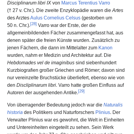
Disciplinarum libri IX
von
Marcus Terentius Varro
(† 27 v. Chr.). Die zweite Enzyklopädie waren die
Artes
des Arztes
Aulus Cornelius Celsus
(gestorben um
[
28
]
50 n. Chr.).
Varro war der Erste, der die
allgemeinbildenden Fächer zusammengefasst hat, aus
denen später die freien Künste wurden. Zusätzlich zu
jenen Fächern, die dann im Mittelalter zum
Kanon
wurden, nahm er Medizin und Architektur auf. Die
Hebdomades vel de imaginibus
sind siebenhundert
Kurzbiografien großer Griechen und Römer; davon sind
nur vereinzelte Bruchstücke überliefert, ebenso wie von
den
Discliplinarum libri
. Varro hatte großen Einfluss auf
[
29
]
Autoren der ausgehenden Antike.
Von überragender Bedeutung jedoch war die
Naturalis
historia
des Politikers und Naturforschers
Plinius
. Der
Verwalter Plinius war es gewohnt, die Welt in Einheiten
und Untereinheiten eingeteilt zu sehen. Sein Werk