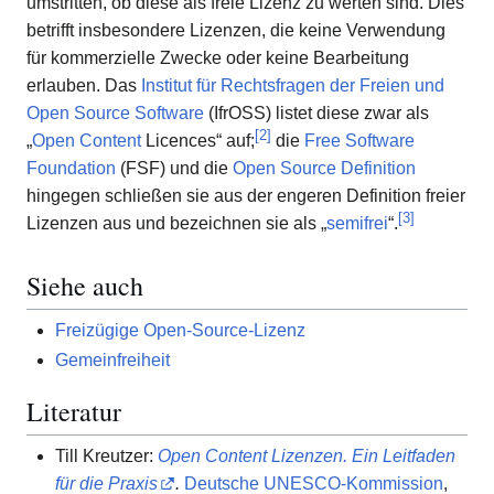
umstritten, ob diese als freie Lizenz zu werten sind. Dies
betrifft insbesondere Lizenzen, die keine Verwendung
für kommerzielle Zwecke oder keine Bearbeitung
erlauben. Das
Institut für Rechtsfragen der Freien und
Open Source Software
(IfrOSS) listet diese zwar als
[
2
]
„
Open Content
Licences“ auf;
die
Free Software
Foundation
(FSF) und die
Open Source Definition
hingegen schließen sie aus der engeren Definition freier
[
3
]
Lizenzen aus und bezeichnen sie als „
semifrei
“.
Siehe auch
Freizügige Open-Source-Lizenz
Gemeinfreiheit
Literatur
Till Kreutzer:
Open Content Lizenzen. Ein Leitfaden
für die Praxis
.
Deutsche UNESCO-Kommission
,