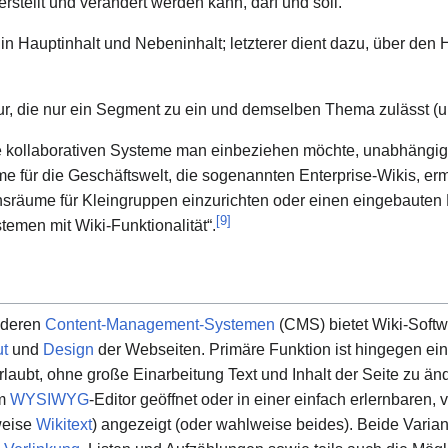
rstellt und verändert werden kann, darf und soll.
t in Hauptinhalt und Nebeninhalt; letzterer dient dazu, über den
ur, die nur ein Segment zu ein und demselben Thema zulässt (un
he kollaborativen Systeme man einbeziehen möchte, unabhängig 
e für die Geschäftswelt, die sogenannten Enterprise-Wikis, er
räume für Kleingruppen einzurichten oder einen eingebauten K
[
9
]
temen mit Wiki-Funktionalität“.
nderen
Content-Management-Systemen
(CMS) bietet Wiki-Soft
t
und
Design
der Webseiten. Primäre Funktion ist hingegen ei
laubt, ohne große Einarbeitung Text und Inhalt der Seite zu änd
em
WYSIWYG
-Editor geöffnet oder in einer einfach erlernbaren, 
weise
Wikitext
) angezeigt (oder wahlweise beides). Beide Varia