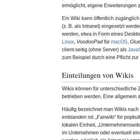
ermöglicht, eigene Erweiterungen 
Ein Wiki kann öffentlich zugänglic
(z. B. als Intranet) eingesetzt we
werden, etwa in Form eines Deskto
Linux
,
VoodooPad
für
macOS
,
Glu
client-seitig (ohne Server) als
JavaS
zum Beispiel durch eine Pflicht zur
Einteilungen von Wikis
Wikis können für unterschiedliche
betrieben werden. Eine allgemein a
Häufig bezeichnet man Wikis nach 
entstanden ist: „Fanwiki“ für popkul
lokalen Einheit, „Unternehmenswiki“ 
im Unternehmen oder eventuell eine