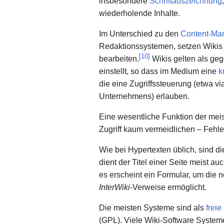
insbesondere
Schriftauszeichnung
wiederholende Inhalte.
Im Unterschied zu den
Content-Ma
Redaktionssystemen, setzen Wikis a
[
10
]
bearbeiten.
Wikis gelten als ge
einstellt, so dass im Medium eine
k
die eine Zugriffssteuerung (etwa vi
Unternehmens) erlauben.
Eine wesentliche Funktion der meis
Zugriff kaum vermeidlichen – Fehl
Wie bei Hypertexten üblich, sind d
dient der Titel einer Seite meist a
es erscheint ein Formular, um die 
InterWiki
-Verweise ermöglicht.
Die meisten Systeme sind als
freie
(GPL). Viele Wiki-Software System