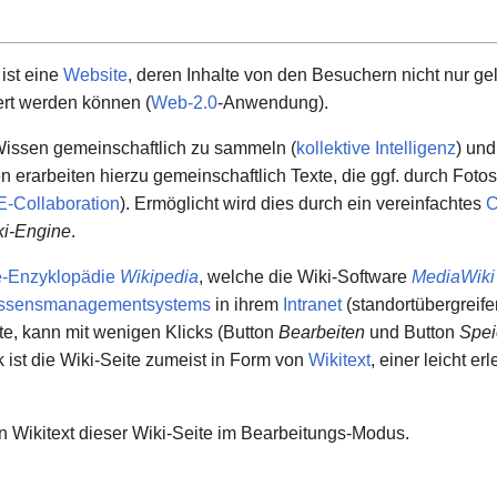
ist eine
Website
, deren Inhalte von den Besuchern nicht nur ge
rt werden können (
Web-2.0
-Anwendung).
 Wissen gemeinschaftlich zu sammeln (
kollektive Intelligenz
) und
 erarbeiten hierzu gemeinschaftlich Texte, die ggf. durch Fot
E-Collaboration
). Ermöglicht wird dies durch ein vereinfachtes
C
ki-Engine
.
e-Enzyklopädie
Wikipedia
, welche die Wiki-Software
MediaWiki
ssensmanagementsystems
in ihrem
Intranet
(standortübergreife
te, kann mit wenigen Klicks (Button
Bearbeiten
und Button
Spei
ist die Wiki-Seite zumeist in Form von
Wikitext
, einer leicht 
n Wikitext dieser Wiki-Seite im Bearbeitungs-Modus.