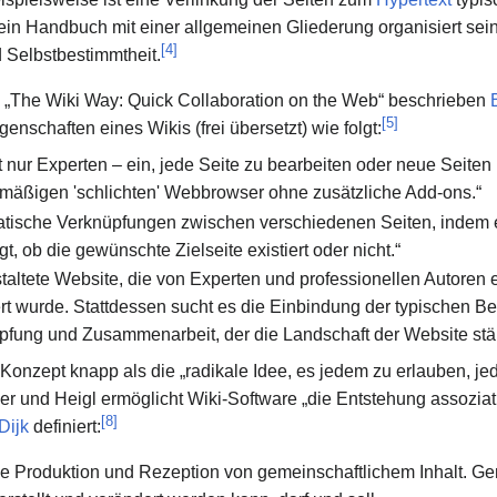
in Handbuch mit einer allgemeinen Gliederung organisiert sein
[
4
]
d Selbstbestimmtheit.
ch „The Wiki Way: Quick Collaboration on the Web“ beschrieben
[
5
]
schaften eines Wikis (frei übersetzt) wie folgt:
ht nur Experten – ein, jede Seite zu bearbeiten oder neue Seiten 
mäßigen 'schlichten' Webbrowser ohne zusätzliche Add-ons.“
ematische Verknüpfungen zwischen verschiedenen Seiten, indem e
gt, ob die gewünschte Zielseite existiert oder nicht.“
estaltete Website, die von Experten und professionellen Autoren er
t wurde. Stattdessen sucht es die Einbindung der typischen Be
pfung und Zusammenarbeit, der die Landschaft der Website stän
Konzept knapp als die „radikale Idee, es jedem zu erlauben, je
r und Heigl ermöglicht Wiki-Software „die Entstehung assoziati
[
8
]
Dijk
definiert:
die Produktion und Rezeption von gemeinschaftlichem Inhalt. Gem