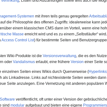
,
Verlinkung
, Listen und Aufzählungen sowie teils auch die Mögl
nagement-Systemen
mit ihren teils genau geregelten
Arbeitsabl
uf die Philosophie des offenen Zugriffs: idealerweise kann jed
genüber einem klassischen CMS dann im Vorteil, wenn eine hoh
ritische Masse
erreicht wird und es zu einem „Selbstläufer“ wird
a
Access Control List
) für bestimmte Seiten und Benutzergruppen
ten Wiki-Produkte ist die
Versionsverwaltung
, die es den Nutze
ern oder
Vandalismus
erlaubt, eine frühere
Version
einer Seite s
ie einzelnen Seiten eines Wikis durch Querverweise (
Hyperlinks
uch als Linkadresse. Links auf nichtexistente Seiten werden dann
neue Seite anzulegen. Eine Vernetzung mit anderen populären Wi
 Software
veröffentlicht, oft unter einer Version der gebräuchlic
e sind
modular
aufgebaut und bieten eine eigene
Programmiersc