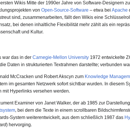
 ersten Wikis Mitte der 1990er Jahre von Software-Designern z
cklungsprojekten von
Open-Source-Software
– etwa bei
Apache
treut sind, zusammenarbeiten, fällt den Wikis eine Schlüsselro
tz, bei denen inhaltliche Flexibilität mehr zählt als ein repr
senschaft und Kultur.
s war das in der
Carnegie-Mellon University
1972 entwickelte Z
ie Daten in strukturierten Textrahmen darstellte; verbunden wa
onald McCracken und Robert Akscyn zum
Knowledge Managem
rn im gesamten Netzwerk sofort sichtbar wurden. In diesem S
en mit Hyperlinks versehen werden.
cument Examiner von Janet Walker, der ab 1985 zur Darstellun
tsystem
, bei dem die Texte in einem scrollbaren Bildschirmfens
rds-System weiterentwickelt, aus dem schließlich 1987 das
Hy
ard
) hervorging.