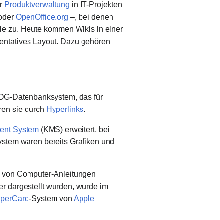
ur
Produktverwaltung
in IT-Projekten
oder
OpenOffice.org
–, bei denen
lle zu. Heute kommen Wikis in einer
äsentatives Layout. Dazu gehören
OG-Datenbanksystem, das für
ren sie durch
Hyperlinks
.
ent System
(KMS) erweitert, bei
ystem waren bereits Grafiken und
g von Computer-Anleitungen
ter dargestellt wurden, wurde im
perCard
-System von
Apple