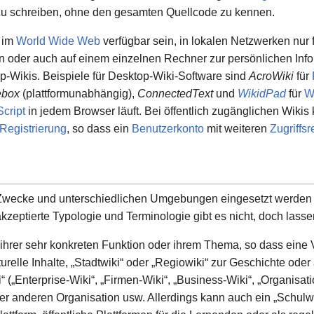
zu schreiben, ohne den gesamten Quellcode zu kennen.
h im
World Wide Web
verfügbar sein, in lokalen Netzwerken nur
rden oder auch auf einem einzelnen Rechner zur persönlichen In
p-Wikis. Beispiele für Desktop-Wiki-Software sind
AcroWiki
für
ebox
(plattformunabhängig),
ConnectedText
und
WikidPad
für
W
cript
in jedem Browser läuft. Bei öffentlich zugänglichen Wik
Registrierung
, so dass ein
Benutzerkonto
mit weiteren
Zugriffs
 Zwecke und unterschiedlichen Umgebungen eingesetzt werden u
kzeptierte Typologie und Terminologie gibt es nicht, doch las
ihrer sehr konkreten Funktion oder ihrem Thema, so dass eine
turelle Inhalte, „Stadtwiki“ oder „Regiowiki“ zur Geschichte oder 
(„Enterprise-Wiki“, „Firmen-Wiki“, „Business-Wiki“, „Organisatio
r anderen Organisation usw. Allerdings kann auch ein „Schulwi