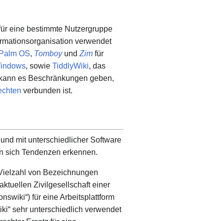
 für eine bestimmte Nutzergruppe
formationsorganisation verwendet
Palm OS
,
Tomboy
und
Zim
für
indows
, sowie
TiddlyWiki
, das
is kann es Beschränkungen geben,
rechten
verbunden ist.
nd mit unterschiedlicher Software
sen sich Tendenzen erkennen.
 Vielzahl von Bezeichnungen
aktuellen Zivilgesellschaft einer
nswiki“) für eine Arbeitsplattform
ki“ sehr unterschiedlich verwendet