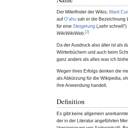
Der Miterfinder der Wikis,
Ward Cu
auf
Oʻahu
sah er die Bezeichnung
für eine
Steigerung
(„sehr schnell“
[
2
]
WikiWikiWeb
.
Da der Ausdruck also älter ist als 
Wörterbüchern und auch beim Schri
ganz anders als alles was ich bis
Wegen ihres Erfolgs denken die 
als Abkürzung für die Wikipedia, o
ihre Anwendung handelt.
Definition
Es gibt keine allgemein anerkannte
der in der Literatur angeführten Me
Versionierung von Seiteninhalt). B