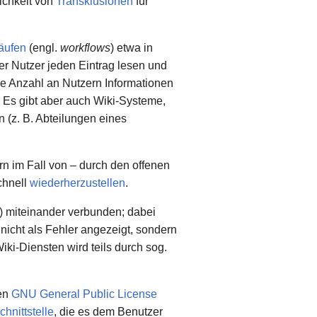
ichkeit von
Transklusionen
für
äufen
(engl.
workflows
) etwa in
er Nutzer jeden Eintrag lesen und
e Anzahl an Nutzern Informationen
. Es gibt aber auch Wiki-Systeme,
 (z. B. Abteilungen eines
rn im Fall von – durch den offenen
chnell
wiederherzustellen
.
) miteinander verbunden; dabei
 nicht als Fehler angezeigt, sondern
ki-Diensten wird teils durch sog.
hen
GNU General Public License
hnittstelle
, die es dem Benutzer