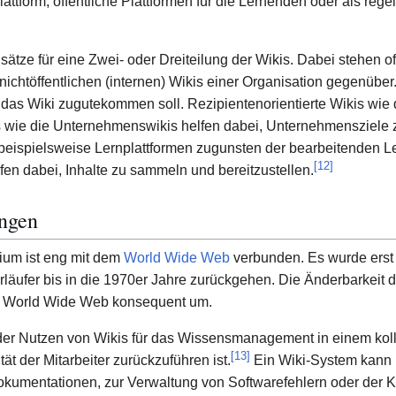
attform, öffentliche Plattformen für die Lernenden oder als regel
Ansätze für eine Zwei- oder Dreiteilung der Wikis. Dabei stehen o
chtöffentlichen (internen) Wikis einer Organisation gegenübe
as Wiki zugutekommen soll. Rezipientenorientierte Wikis wie 
s wie die Unternehmenswikis helfen dabei, Unternehmensziele z
d beispielsweise Lernplattformen zugunsten der bearbeitenden Le
[
12
]
n dabei, Inhalte zu sammeln und bereitzustellen.
ngen
ium ist eng mit dem
World Wide Web
verbunden. Es wurde erst
läufer bis in die 1970er Jahre zurückgehen. Die Änderbarkeit d
s World Wide Web konsequent um.
der Nutzen von Wikis für das Wissensmanagement in einem koll
[
13
]
tät der Mitarbeiter zurückzuführen ist.
Ein Wiki-System kann i
okumentationen, zur Verwaltung von Softwarefehlern oder der K