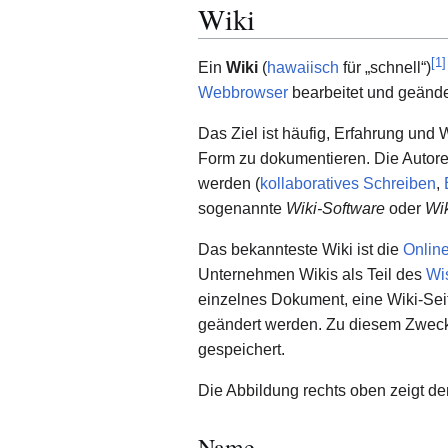
Wiki
[
1
]
Ein
Wiki
(
hawaiisch
für „schnell“)
Webbrowser
bearbeitet und geände
Das Ziel ist häufig, Erfahrung und
Form zu dokumentieren. Die Autoren
werden (
kollaboratives Schreiben
,
sogenannte
Wiki-Software
oder
Wi
Das bekannteste Wiki ist die
Onlin
Unternehmen Wikis als Teil des
Wi
einzelnes Dokument, eine Wiki-Sei
geändert werden. Zu diesem Zweck 
gespeichert.
Die Abbildung rechts oben zeigt de
Name