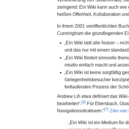
zwingend: Ein Wiki kann auch wie e
heißen Offenheit, Kollaboration un
In ihrem 2001 veröffentlichten Bu
Cunningham die grundlegenden Eigen
„Ein Wiki lädt alle Nutzer – nic
und das nur mit einem standard
„Ein Wiki fördert sinnvolle th
intuitiv einfach macht und anzei
„Ein Wiki ist keine sorgfältig g
Gelegenheitsbesucher konzipier
fortlaufenden Prozess der Schö
Andrew Lih etwa definiert das Wiki-
[
6
]
bearbeiten“.
Für Ebersbach, Glase
[
7
]
Navigationsstrukturen.“
Ziko van 
„Ein Wiki ist ein Medium für 