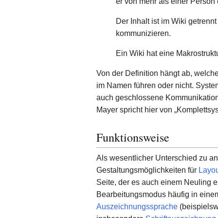
er von mehr als einer Person e
Der Inhalt ist im Wiki getrenn
kommunizieren.
Ein Wiki hat eine Makrostrukt
Von der Definition hängt ab, welc
im Namen führen oder nicht. System
auch geschlossene Kommunikations
Mayer spricht hier von „Komplettsys
Funktionsweise
Als wesentlicher Unterschied zu a
Gestaltungsmöglichkeiten für
Layou
Seite, der es auch einem Neuling er
Bearbeitungsmodus häufig in ein
Auszeichnungssprache
(beispiels