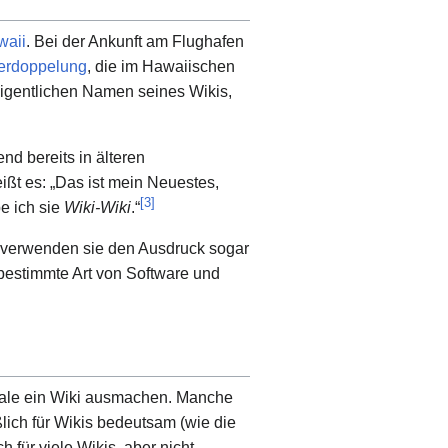
waii
. Bei der Ankunft am Flughafen
erdoppelung
, die im Hawaiischen
eigentlichen Namen seines Wikis,
nd bereits in älteren
ßt es: „Das ist mein Neuestes,
[
3
]
e ich sie
Wiki-Wiki
.“
 verwenden sie den Ausdruck sogar
 bestimmte Art von Software und
kmale ein Wiki ausmachen. Manche
ßlich für Wikis bedeutsam (wie die
h für viele Wikis, aber nicht