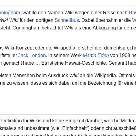
nningham
, wählte den Namen Wiki wegen einer Reise nach
Ha
Wiki Wiki
für den dortigen
Schnellbus
. Dabei übernahm er die
V
) steht. Cunningham betrachtet
Wiki
als eine Abkürzung für den 
das Wiki-Konzept oder die Wikipedia, erscheint er dementspreche
ftsteller
Jack London
. In seinem Werk
Martin Eden
von 1908 hei
her gemacht habe … Es ist eine Hawaii-Geschichte. Genannt hab
meisten Menschen beim Ausdruck
Wiki
an die Wikipedia. Oftmals
hne zu wissen, dass es sich dabei um die Bezeichnung für eine
 Definition für Wikis und keine Einigkeit darüber, welche Mer
rkmale sind unbestimmt (wie „Einfachheit“) oder nicht ausschlie
eispielsweise ist eine Verlinkung der Seiten zum
Hypertext
typisc