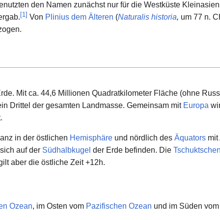
benutzten den Namen zunächst nur für die Westküste Kleinasien
[
1
]
ergab.
Von
Plinius dem Älteren
(
Naturalis historia
,
um 77 n. C
zogen.
Erde. Mit ca. 44,6 Millionen Quadratkilometer Fläche (ohne Russ
 ein Drittel der gesamten Landmasse. Gemeinsam mit
Europa
wir
.
anz in der östlichen
Hemisphäre
und nördlich des
Äquators
mit
 sich auf der
Südhalbkugel
der Erde befinden. Die
Tschuktschen
lt aber die östliche Zeit +12h.
hen Ozean
, im Osten vom
Pazifischen Ozean
und im Süden vo