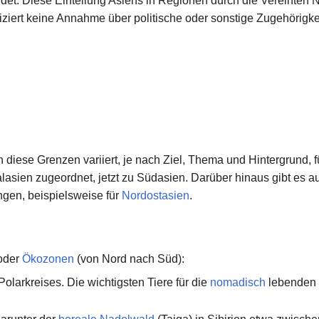
et. Diese Einteilung Asiens in Regionen durch die Vereinten N
iziert keine Annahme über politische oder sonstige Zugehörigk
 diese Grenzen variiert, je nach Ziel, Thema und Hintergrund, f
lasien zugeordnet, jetzt zu Südasien. Darüber hinaus gibt es au
gen, beispielsweise für
Nordostasien
.
oder
Ökozonen
(von Nord nach Süd):
olarkreises. Die wichtigsten Tiere für die
nomadisch
lebenden 