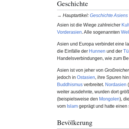
Geschichte
→
Hauptartikel
:
Geschichte Asiens
Asien ist die Wiege zahlreicher
Kul
Vorderasien
. Alle sogenannten
Wel
Asien und Europa verbindet eine l
die Einfälle der
Hunnen
und der
Tü
Handelsverbindungen, wie zum Bei
Asien ist von jeher von
Großreiche
jedoch in
Ostasien
, ihre Spuren hi
Buddhismus
verbreitet.
Nordasien
(
weiter ausdehnte, wurden dort grö
(beispielsweise den
Mongolen
), d
vom
Islam
geprägt und hatte einen 
Bevölkerung