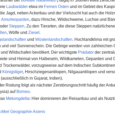
darunter der
boreale Nadelwald
(Taiga) in Sibirien etwa zwisch
wie
Laubwälder
etwa im
Fernen Osten
und im Gebiet des Kaspis
r die Jagd, neben Ackerbau und der Viehzucht hat auch die Hol
d
Amurleoparden
, dazu Hirsche, Wildschweine, Luchse und Bär
 oder
Steppen
. Zu den Tierarten, die diese Steppen natürliche
llen
, Wölfe und
Ziesel
.
gslandschaften
und
Wüstenlandschaften
. Hochlandklima mit gr
nd viel Sonnenschein. Die Gebirge werden von zahlreichen G
und Wildschafen bevölkert. Der wichtigste
Prädator
der zentral
ete sind Heimat von Halbeseln, Wildkamelen, Geparden und G
 Trockenwälder, vorzugsweise auf dem Indischen Subkontinent
nd
Königstiger
, Hirschziegenantilopen, Nilgauantilopen und vers
(ausschließlich in Gujarat, Indien).
der Rodung folgt als nächster Zerstörungsschritt häufig der An
ysia) auf
Borneo
.
das
Mekongdelta
: Hier dominieren der Reisanbau und als Nutzt
Artikel Geographie Asiens