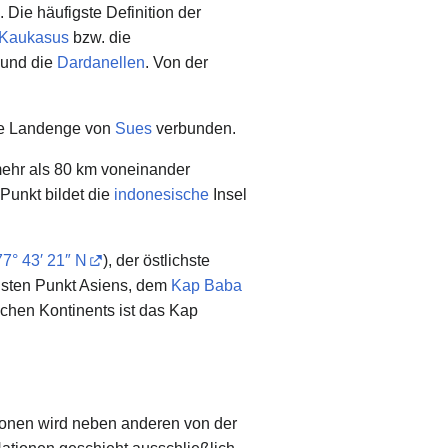
. Die häufigste Definition der
Kaukasus
bzw. die
und die
Dardanellen
. Von der
ite Landenge von
Sues
verbunden.
ehr als 80 km voneinander
 Punkt bildet die
indonesische
Insel
77° 43′ 21″ N
), der östlichste
chsten Punkt Asiens, dem
Kap Baba
ischen Kontinents ist das Kap
gionen wird neben anderen von der