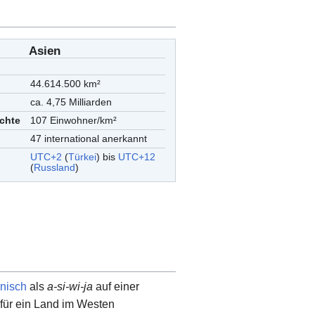
Asien
44.614.500 km²
ca. 4,75 Milliarden
chte
107 Einwohner/km²
47 international anerkannt
UTC
+2
(
Türkei
) bis
UTC+12
(
Russland
)
nisch
als
a-si-wi-ja
auf einer
für ein Land im Westen