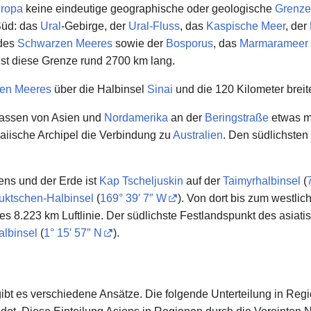
ropa
keine eindeutige geographische oder geologische
Grenze
Süd: das
Ural
-Gebirge, der
Ural-Fluss
, das
Kaspische Meer
, der
 des
Schwarzen Meeres
sowie der
Bosporus
, das
Marmarameer
st diese Grenze rund 2700 km lang.
en Meeres
über die Halbinsel
Sinai
und die 120 Kilometer bre
massen von Asien und
Nordamerika
an der
Beringstraße
etwas m
laiische Archipel die Verbindung zu
Australien
. Den südlichsten
ens und der Erde ist
Kap Tscheljuskin
auf der
Taimyrhalbinsel
(
uktschen-Halbinsel
(
169° 39′ 7″ W
). Von dort bis zum westli
d es 8.223 km Luftlinie. Der südlichste Festlandspunkt des asiat
albinsel
(
1° 15′ 57″ N
).
ibt es verschiedene Ansätze. Die folgende Unterteilung in Re