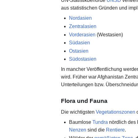
UN-Statistikbehörde
UNSD
verwend
aus statistischen Gründen und impl
Nordasien
Zentralasien
Vorderasien
(Westasien)
Südasien
Ostasien
Südostasien
In mancher Veröffentlichung werden
wird. Früher war Afghanistan Zentra
Unterteilungen bzw. Überschneidun
Flora und Fauna
Die wichtigsten
Vegetationszonen
Baumlose
Tundra
nördlich des P
Nenzen
sind die
Rentiere
.