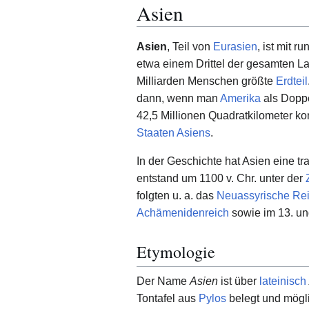
Asien
Asien
, Teil von
Eurasien
, ist mit 
etwa einem Drittel der gesamten 
Milliarden Menschen größte
Erdteil
dann, wenn man
Amerika
als Doppe
42,5 Millionen Quadratkilometer ko
Staaten Asiens
.
In der Geschichte hat Asien eine t
entstand um 1100 v. Chr. unter der
folgten u. a. das
Neuassyrische Re
Achämenidenreich
sowie im 13. un
Etymologie
Der Name
Asien
ist über
lateinisch
Tontafel aus
Pylos
belegt und mögli