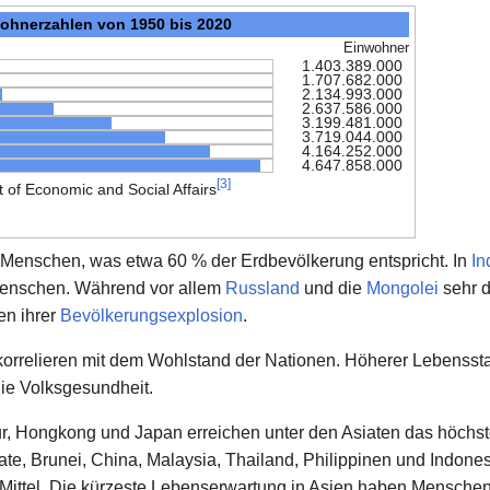
ohnerzahlen von 1950 bis 2020
Einwohner
1.403.389.000
1.707.682.000
2.134.993.000
2.637.586.000
3.199.481.000
3.719.044.000
4.164.252.000
4.647.858.000
[
3
]
 of Economic and Social Affairs
n Menschen, was etwa 60 % der Erdbevölkerung entspricht. In
In
 Menschen. Während vor allem
Russland
und die
Mongolei
sehr d
en ihrer
Bevölkerungsexplosion
.
orrelieren mit dem Wohlstand der Nationen. Höherer Lebensst
die Volksgesundheit.
 Hongkong und Japan erreichen unter den Asiaten das höchste 
ate, Brunei, China, Malaysia, Thailand, Philippinen und Indones
Mittel. Die kürzeste Lebenserwartung in Asien haben Menschen