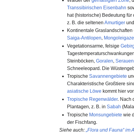
Wälder der
gemäßigten Zone
, 
Transsibirischen Eisenbahn
so
hat (historische) Bedeutung fü
z. B. die seltenen
Amurtiger
un
Kontinentale Graslandschaften
Saiga-Antilopen
,
Mongoleigaze
Vegetationsarme, felsige
Gebir
Tagestemperaturschwankungen u
Steinböcken,
Goralen
,
Serauen
Schneeleopard. Die Wüstengebi
Tropische
Savannengebiete
und
Charakteristische Großtiere si
asiatische Löwe
kommt hier vor 
Tropische Regenwälder
. Nach 
Plantagen, z. B. in
Sabah
(Mala
Tropische
Monsungebiete
wie 
der Fischfang.
Siehe auch
:
„Flora und Fauna“ im 