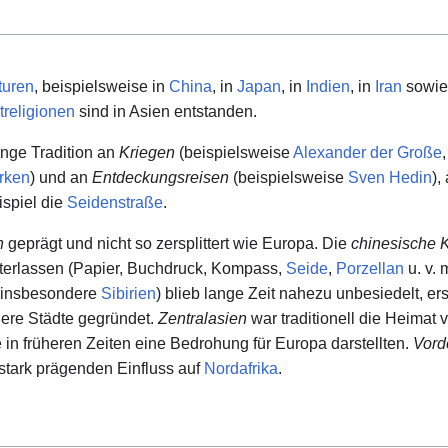
turen
, beispielsweise in
China
, in
Japan
, in
Indien
, in
Iran
sowi
treligionen
sind in Asien entstanden.
ange Tradition an
Kriegen
(beispielsweise
Alexander der Große
rken
) und an
Entdeckungsreisen
(beispielsweise
Sven Hedin
),
spiel die
Seidenstraße
.
n
geprägt und nicht so zersplittert wie Europa. Die
chinesische K
nterlassen (Papier, Buchdruck, Kompass,
Seide
,
Porzellan
u. v. 
insbesondere
Sibirien
) blieb lange Zeit nahezu unbesiedelt, ers
ßere Städte gegründet.
Zentralasien
war traditionell die Heimat
ie in früheren Zeiten eine Bedrohung für Europa darstellten.
Vord
stark prägenden Einfluss auf
Nordafrika
.