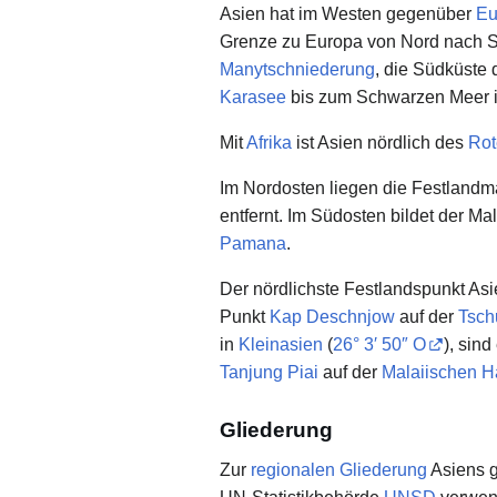
Asien hat im Westen gegenüber
Eu
Grenze zu Europa von Nord nach 
Manytschniederung
, die Südküste
Karasee
bis zum Schwarzen Meer i
Mit
Afrika
ist Asien nördlich des
Rot
Im Nordosten liegen die Festland
entfernt. Im Südosten bildet der Ma
Pamana
.
Der nördlichste Festlandspunkt Asi
Punkt
Kap Deschnjow
auf der
Tsch
in
Kleinasien
(
26° 3′ 50″ O
), sin
Tanjung Piai
auf der
Malaiischen H
Gliederung
Zur
regionalen Gliederung
Asiens g