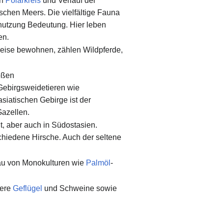
en
Polarkreis
und Verlauf der
chen Meers. Die vielfältige Fauna
znutzung Bedeutung. Hier leben
en.
rweise bewohnen, zählen Wildpferde,
oßen
ebirgsweidetieren wie
asiatischen Gebirge ist der
azellen.
, aber auch in Südostasien.
chiedene Hirsche. Auch der seltene
bau von Monokulturen wie
Palmöl
-
iere
Geflügel
und Schweine sowie