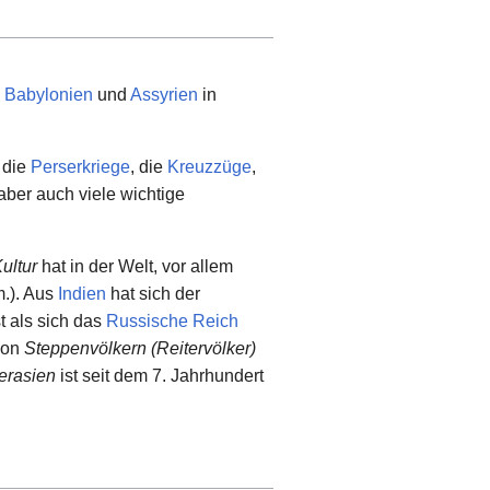
e
Babylonien
und
Assyrien
in
, die
Perserkriege
, die
Kreuzzüge
,
 aber auch viele wichtige
ultur
hat in der Welt, vor allem
m.). Aus
Indien
hat sich der
t als sich das
Russische Reich
 von
Steppenvölkern
(Reitervölker)
erasien
ist seit dem 7. Jahrhundert