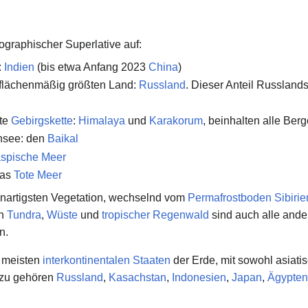
ographischer Superlative auf:
:
Indien
(bis etwa Anfang 2023
China
)
 flächenmäßig größten Land:
Russland
. Dieser Anteil Russlands
ste
Gebirgskette
:
Himalaya
und
Karakorum
, beinhalten alle Ber
ensee: den
Baikal
spische Meer
das
Tote Meer
edenartigsten Vegetation, wechselnd vom
Permafrostboden
Sibirie
en
Tundra
,
Wüste
und
tropischer Regenwald
sind auch alle ande
n.
e meisten
interkontinentalen Staaten
der Erde, mit sowohl asiati
Dazu gehören
Russland
,
Kasachstan
,
Indonesien
,
Japan
,
Ägypten