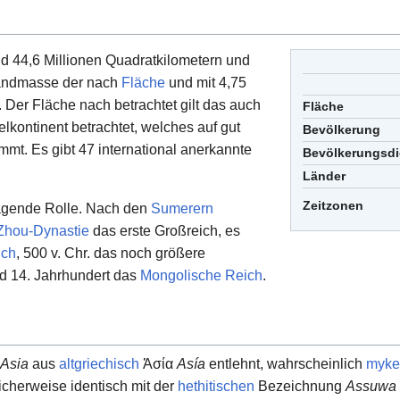
rund 44,6 Millionen Quadratkilometern und
Landmasse der nach
Fläche
und mit 4,75
. Der Fläche nach betrachtet gilt das auch
Fläche
lkontinent betrachtet, welches auf gut
Bevölkerung
mmt. Es gibt 47 international anerkannte
Bevölkerungsdi
Länder
Zeitzonen
ragende Rolle. Nach den
Sumerern
Zhou-Dynastie
das erste Großreich, es
ich
, 500 v. Chr. das noch größere
d 14. Jahrhundert das
Mongolische Reich
.
Asia
aus
altgriechisch
Ἀσία
Asía
entlehnt, wahrscheinlich
myke
cherweise identisch mit der
hethitischen
Bezeichnung
Assuwa