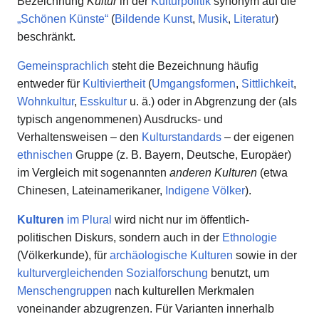
Bezeichnung
Kultur
in der
Kulturpolitik
synonym auf die
„Schönen Künste“
(
Bildende Kunst
,
Musik
,
Literatur
)
beschränkt.
Gemeinsprachlich
steht die Bezeichnung häufig
entweder für
Kultiviertheit
(
Umgangsformen
,
Sittlichkeit
,
Wohnkultur
,
Esskultur
u. ä.) oder in Abgrenzung der (als
typisch angenommenen) Ausdrucks- und
Verhaltensweisen – den
Kulturstandards
– der eigenen
ethnischen
Gruppe (z. B. Bayern, Deutsche, Europäer)
im Vergleich mit sogenannten
anderen Kulturen
(etwa
Chinesen, Lateinamerikaner,
Indigene Völker
).
Kulturen
im Plural
wird nicht nur im öffentlich-
politischen Diskurs, sondern auch in der
Ethnologie
(Völkerkunde), für
archäologische Kulturen
sowie in der
kulturvergleichenden Sozialforschung
benutzt, um
Menschengruppen
nach kulturellen Merkmalen
voneinander abzugrenzen. Für Varianten innerhalb