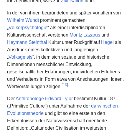
fortzuentwickeln, was zur
Zivilisation
führt.
In der von ihnen begründeten und später vor allem von
Wilhelm Wundt
prominent gemachten
„
Völkerpsychologie
“ als einer interdisziplinären
Kulturwissenschaft verstehen
Moritz Lazarus
und
Heymann Steinthal
Kultur unter Rückgriff auf
Hegel
als
Ausdruck eines kollektiven und langlebigen
„
Volksgeists
“, in dem sich soziale und historische
Dimensionen menschlicher Entwicklung,
gesellschaftlicher Erfahrungen, individuellen Erlebens
und Verhaltens in Form etwa von Anschauungen, Ideen,
[
16
]
Wertvorstellungen zeigen.
Der
Anthropologe
Edward Tylor
bestimmt Kultur 1871
(„Primitive Culture“) unter Aufnahme der
darwinschen
Evolutionstheorie
und gibt so eine erste an den
Erkenntnissen der Naturwissenschaft orientierte
Definition: „Cultur oder Civilisation im weitesten