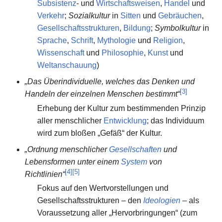
Subsistenz
- und
Wirtschaftsweisen
,
Handel
und
Verkehr
;
Sozialkultur
in
Sitten
und
Gebräuchen
,
Gesellschaftsstrukturen
,
Bildung
;
Symbolkultur
in
Sprache
,
Schrift
,
Mythologie
und
Religion
,
Wissenschaft
und
Philosophie
,
Kunst
und
Weltanschauung
)
„Das Überindividuelle, welches das Denken und
[
3
]
Handeln der einzelnen Menschen bestimmt“
Erhebung der Kultur zum bestimmenden Prinzip
aller menschlicher
Entwicklung
; das Individuum
wird zum bloßen „Gefäß“ der Kultur.
„Ordnung menschlicher
Gesellschaften
und
Lebensformen unter einem
System
von
[
4
]
[
5
]
Richtlinien“
Fokus auf den Wertvorstellungen und
Gesellschaftsstrukturen – den
Ideologien
– als
Voraussetzung aller „Hervorbringungen“ (zum