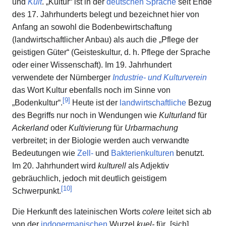
und
Kult
. „Kultur“ ist in der
deutschen Sprache
seit Ende
des 17. Jahrhunderts belegt und bezeichnet hier von
Anfang an sowohl die Bodenbewirtschaftung
(landwirtschaftlicher Anbau) als auch die „Pflege der
geistigen Güter“ (Geisteskultur, d. h. Pflege der Sprache
oder einer Wissenschaft). Im 19. Jahrhundert
verwendete der Nürnberger
Industrie- und Kulturverein
das Wort Kultur ebenfalls noch im Sinne von
[
9
]
„Bodenkultur“.
Heute ist der
landwirtschaftliche
Bezug
des Begriffs nur noch in Wendungen wie
Kulturland
für
Ackerland
oder
Kultivierung
für
Urbarmachung
verbreitet; in der Biologie werden auch verwandte
Bedeutungen wie
Zell-
und
Bakterienkulturen
benutzt.
Im 20. Jahrhundert wird
kulturell
als Adjektiv
gebräuchlich, jedoch mit deutlich geistigem
[
10
]
Schwerpunkt.
Die Herkunft des lateinischen Worts
colere
leitet sich ab
von der
indogermanischen
Wurzel
kuel-
für „[sich]