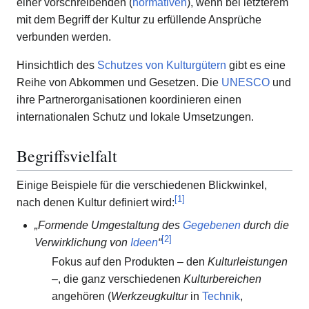
einer vorschreibenden (
normativen
), wenn bei letzterem
mit dem Begriff der Kultur zu erfüllende Ansprüche
verbunden werden.
Hinsichtlich des
Schutzes von Kulturgütern
gibt es eine
Reihe von Abkommen und Gesetzen. Die
UNESCO
und
ihre Partnerorganisationen koordinieren einen
internationalen Schutz und lokale Umsetzungen.
Begriffsvielfalt
Einige Beispiele für die verschiedenen Blickwinkel,
[
1
]
nach denen Kultur definiert wird:
„Formende Umgestaltung des
Gegebenen
durch die
[
2
]
Verwirklichung von
Ideen
“
Fokus auf den Produkten – den
Kulturleistungen
–, die ganz verschiedenen
Kulturbereichen
angehören (
Werkzeugkultur
in
Technik
,