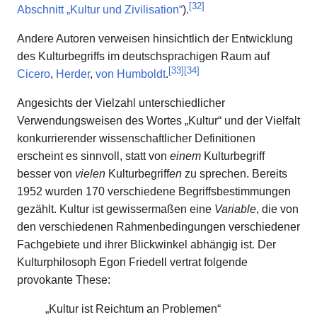
[
32
]
Abschnitt „Kultur und Zivilisation“
).
Andere Autoren verweisen hinsichtlich der Entwicklung
des Kulturbegriffs im deutschsprachigen Raum auf
[
33
]
[
34
]
Cicero
,
Herder
,
von Humboldt
.
Angesichts der Vielzahl unterschiedlicher
Verwendungsweisen des Wortes „Kultur“ und der Vielfalt
konkurrierender wissenschaftlicher Definitionen
erscheint es sinnvoll, statt von
einem
Kulturbegriff
besser von
vielen
Kulturbegriff
en
zu sprechen. Bereits
1952 wurden 170 verschiedene Begriffsbestimmungen
gezählt. Kultur ist gewissermaßen eine
Variable
, die von
den verschiedenen Rahmenbedingungen verschiedener
Fachgebiete und ihrer Blickwinkel abhängig ist. Der
Kulturphilosoph Egon Friedell vertrat folgende
provokante These:
„Kultur ist Reichtum an Problemen“