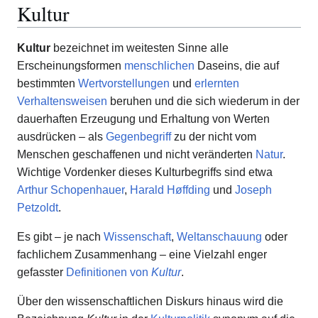
Kultur
Kultur
bezeichnet im weitesten Sinne alle
Erscheinungsformen
menschlichen
Daseins, die auf
bestimmten
Wertvorstellungen
und
erlernten
Verhaltensweisen
beruhen und die sich wiederum in der
dauerhaften Erzeugung und Erhaltung von Werten
ausdrücken – als
Gegenbegriff
zu der nicht vom
Menschen geschaffenen und nicht veränderten
Natur
.
Wichtige Vordenker dieses Kulturbegriffs sind etwa
Arthur Schopenhauer
,
Harald Høffding
und
Joseph
Petzoldt
.
Es gibt – je nach
Wissenschaft
,
Weltanschauung
oder
fachlichem Zusammenhang – eine Vielzahl enger
gefasster
Definitionen von
Kultur
.
Über den wissenschaftlichen Diskurs hinaus wird die