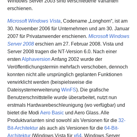
Windows Server 2003 sind verschiedene Varianten
erschienen.
Microsoft Windows Vista
, Codename „Longhorn“, ist am
30. November 2006 für Unternehmen und am 30. Januar
2007 für Privatanwender erschienen.
Microsoft Windows
Server 2008
erschien am 27. Februar 2008. Vista und
Server 2008 tragen die NT-Version 6.0. Nach einer
ersten
Alphaversion
Anfang 2002 wurde der
Veröffentlichungstermin mehrfach verschoben, dennoch
konnten nicht alle ursprünglich geplanten Funktionen
verwirklicht werden (beispielsweise die
Dateisystemerweiterung
WinFS
). Die grafische
Benutzerschnittstelle wurde überarbeitet, nutzt nun
erstmals Hardwarebeschleunigung (wo verfügbar) und
bietet die Modi
Aero Basic
und Aero Glass. Alle
Produktvarianten sind sowohl als Versionen für die
32-
Bit-Architektur
als auch als Versionen für die
64-Bit-
Architektur
(Windows Vista für
x64
, Windows Server