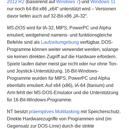
2012 R2
(basierend auf
Windows 7
) und
Windows 11
nur noch 64-Bit-x86 „x64“ unterstützt wird – Versionen
davor liefen auch auf 32-Bit-x86 „IA-32“.
MS-DOS
wird für IA-32, MIPS, PowerPC und Alpha
emuliert, weitgehend namens- und funktionsgleiche
Befehle sind als
Laufzeitumgebung
verfügbar, DOS-
Programme können weiter verwendet werden, solange
sie keinen direkten Zugriff auf die Hardware erfordern.
Spiele laufen daher meist gar nicht oder nur ohne Ton-
und Joystick-Unterstützung. 16-Bit-Windows-
Programme wurden für MIPS, PowerPC und Alpha
ebenfalls emuliert. Auf x64 (x86), IA-64 (Itanium) und
Arm fehlt der MS-DOS-Emulator und die Unterstützung
für 16-Bit-Windows-Programme.
NT besitzt
präemptives Multitasking
mit Speicherschutz.
Direkte Hardwarezugriffe von Programmen sind (im
Gegensatz zur DOS-Linie) durch die strikte