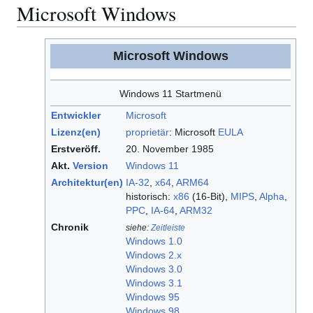
Microsoft Windows
Microsoft Windows
Windows 11 Startmenü
Entwickler
Microsoft
Lizenz(en)
proprietär
: Microsoft
EULA
Erstveröff.
20. November 1985
Akt.
Version
Windows 11
Architektur(en)
IA-32
,
x64
,
ARM64
historisch:
x86
(16-Bit),
MIPS
,
Alpha
,
PPC
,
IA-64
,
ARM32
Chronik
siehe:
Zeitleiste
Windows 1.0
Windows 2.x
Windows 3.0
Windows 3.1
Windows 95
Windows 98