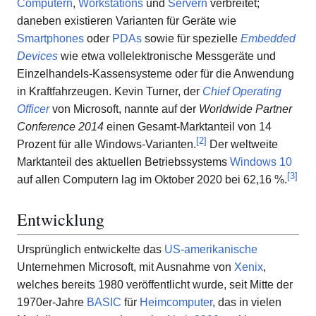
Computern
,
Workstations
und
Servern
verbreitet;
daneben existieren Varianten für Geräte wie
Smartphones
oder
PDAs
sowie für spezielle
Embedded
Devices
wie etwa vollelektronische Messgeräte und
Einzelhandels-Kassensysteme oder für die Anwendung
in Kraftfahrzeugen. Kevin Turner, der
Chief Operating
Officer
von Microsoft, nannte auf der
Worldwide Partner
Conference 2014
einen Gesamt-Marktanteil von 14
[
2
]
Prozent für alle Windows-Varianten.
Der weltweite
Marktanteil des aktuellen Betriebssystems
Windows 10
[
3
]
auf allen Computern lag im Oktober 2020 bei 62,16 %.
Entwicklung
Ursprünglich entwickelte das
US-amerikanische
Unternehmen Microsoft, mit Ausnahme von
Xenix
,
welches bereits 1980 veröffentlicht wurde, seit Mitte der
1970er-Jahre
BASIC
für
Heimcomputer
, das in vielen