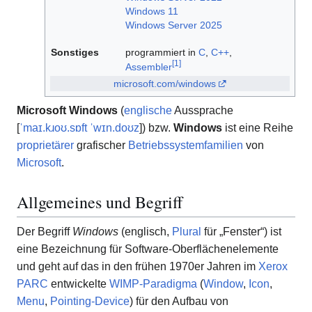
Windows 11
Windows Server 2025
Sonstiges
programmiert in
C
,
C++
,
[
1
]
Assembler
microsoft.com/windows
Microsoft Windows
(
englische
Aussprache
[
ˈmaɪ.kɹoʊ.sɒft ˈwɪn.doʊz
]) bzw.
Windows
ist eine Reihe
proprietärer
grafischer
Betriebssystemfamilien
von
Microsoft
.
Allgemeines und Begriff
Der Begriff
Windows
(englisch,
Plural
für „Fenster“) ist
eine Bezeichnung für Software-Oberflächenelemente
und geht auf das in den frühen 1970er Jahren im
Xerox
PARC
entwickelte
WIMP-Paradigma
(
Window
,
Icon
,
Menu
,
Pointing-Device
) für den Aufbau von