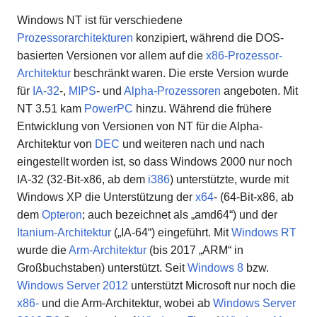
Windows NT ist für verschiedene
Prozessorarchitekturen
konzipiert, während die DOS-
basierten Versionen vor allem auf die
x86-Prozessor-
Architektur
beschränkt waren. Die erste Version wurde
für
IA-32
-,
MIPS
- und
Alpha-Prozessoren
angeboten. Mit
NT 3.51 kam
PowerPC
hinzu. Während die frühere
Entwicklung von Versionen von NT für die Alpha-
Architektur von
DEC
und weiteren nach und nach
eingestellt worden ist, so dass Windows 2000 nur noch
IA-32 (32-Bit-x86, ab dem
i386
) unterstützte, wurde mit
Windows XP die Unterstützung der
x64
- (64-Bit-x86, ab
dem
Opteron
; auch bezeichnet als „amd64“) und der
Itanium-Architektur
(„IA-64“) eingeführt. Mit
Windows RT
wurde die
Arm-Architektur
(bis 2017 „ARM“ in
Großbuchstaben) unterstützt. Seit
Windows 8
bzw.
Windows Server 2012
unterstützt Microsoft nur noch die
x86-
und die Arm-Architektur, wobei ab
Windows Server