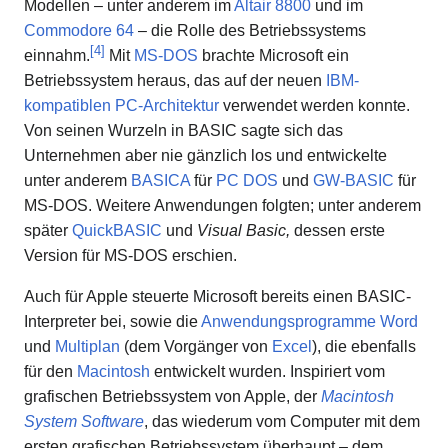
Modellen – unter anderem im
Altair 8800
und im
Commodore 64
– die Rolle des Betriebssystems
[
4
]
einnahm.
Mit
MS-DOS
brachte Microsoft ein
Betriebssystem heraus, das auf der neuen
IBM-
kompatiblen PC-Architektur
verwendet werden konnte.
Von seinen Wurzeln in BASIC sagte sich das
Unternehmen aber nie gänzlich los und entwickelte
unter anderem
BASICA
für
PC DOS
und
GW-BASIC
für
MS-DOS. Weitere Anwendungen folgten; unter anderem
später
QuickBASIC
und
Visual Basic,
dessen erste
Version für MS-DOS erschien.
Auch für Apple steuerte Microsoft bereits einen BASIC-
Interpreter bei, sowie die
Anwendungsprogramme
Word
und
Multiplan
(dem Vorgänger von
Excel
), die ebenfalls
für den
Macintosh
entwickelt wurden. Inspiriert vom
grafischen Betriebssystem von Apple, der
Macintosh
System Software
, das wiederum vom Computer mit dem
ersten grafischen Betriebssystem überhaupt – dem