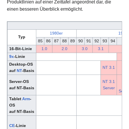
Produktlinien auf einer Zeittafel angeordnet dar, die
einen besseren Überblick ermöglicht.
1980er
1990
Typ
85
86
87
88
89
90
91
92
93
94
95
16-Bit-Linie
1.0
2.0
3.0
3.1
9x
-Linie
Desktop-OS
NT
NT 3.1
auf
NT
-Basis
3.5
NT
Server-OS
NT 3.1
3.5
auf NT-Basis
Server
Serve
Tablet
Arm
-
OS
auf NT-Basis
CE
-Linie