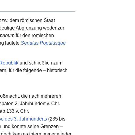
zw. dem römischen Staat
indeutige Abgrenzung weder zur
omanum
für den römischen
ng lautete
Senatus Populusque
Republik
und schließlich zum
rn, für die folgende – historisch
 Großmacht, die nach mehreren
päten 2. Jahrhundert v. Chr.
ab 133 v. Chr.
se des 3. Jahrhunderts
(235 bis
er und konnte seine Grenzen –
n, doch kam es intern immer wieder