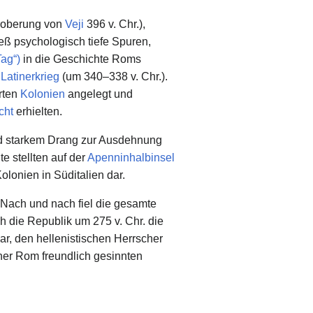
Eroberung von
Veji
396 v. Chr.),
ieß psychologisch tiefe Spuren,
Tag“)
in die Geschichte Roms
r
Latinerkrieg
(um 340–338 v. Chr.).
rten
Kolonien
angelegt und
cht
erhielten.
 starkem Drang zur Ausdehnung
e stellten auf der
Apenninhalbinsel
olonien in Süditalien dar.
Nach und nach fiel die gesamte
h die Republik um 275 v. Chr. die
r, den hellenistischen Herrscher
her Rom freundlich gesinnten