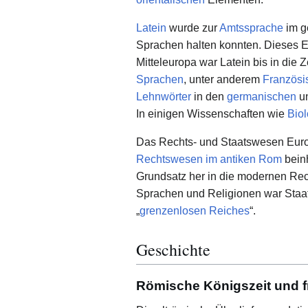
Latein
wurde zur
Amtssprache
im g
Sprachen halten konnten. Dieses 
Mitteleuropa war Latein bis in die 
Sprachen
, unter anderem
Französi
Lehnwörter
in den
germanischen
u
In einigen Wissenschaften wie
Biol
Das Rechts- und Staatswesen Eur
Rechtswesen im antiken Rom
beinh
Grundsatz her in die modernen Rec
Sprachen und Religionen war Staat,
„
grenzenlosen Reiches
“.
Geschichte
Römische Königszeit und f