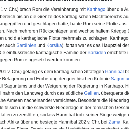
 v. Chr.) brach Rom die Vereinbarung mit
Karthago
über die Au
bereich bis an die Grenze des karthagischen Machtbereichs au
 angegriffen und geschlagen hatte, baute Rom seine Flotte aus
nen. Nach mehreren Rückschlägen und wechselhaftem Kriegsglü
en und die karthagische Flotte mehrmals zu schlagen. Karthago 
ter auch
Sardinien
und
Korsika
); fortan war es das Hauptziel de
ie einflussreiche karthagische Familie der
Barkiden
errichtete 
gegen Rom eingesetzt werden konnten.
01 v. Chr.) gelang es dem karthagischen Strategen
Hannibal
be
e Belagerung und Eroberung der griechischen Kolonie
Sagunt
l Saguntums und der Weigerung der Regierung in Karthago, Han
al nahm den Landweg durch das südliche
Gallien
, überquerte d
ische Armeen nacheinander vernichtete. Besonders die Niederla
delte sich um die schwerste Niederlage in der römischen Gesch
alien zu zerstören, sodass Hannibal trotz seiner Siege weitgehe
nach Afrika über und besiegte Hannibal 202 v. Chr. bei
Zama
. Ka