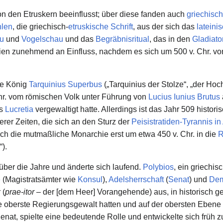
on den Etruskern beeinflusst; über diese fanden auch
griechisc
hlen
, die griechisch-
etruskische Schrift
, aus der sich das
lateini
u
und
Vogelschau
und das
Begräbnisritual
, das in den
Gladiat
ien zunehmend an Einfluss, nachdem es sich um 500 v. Chr. von 
he König
Tarquinius Superbus
(„Tarquinius der Stolze“, „der Hoc
Chr. vom römischen Volk unter Führung von
Lucius Iunius Brutus
ns
Lucretia
vergewaltigt hatte. Allerdings ist das Jahr 509 histori
rer Zeiten, die sich an den Sturz der
Peisistratiden-Tyrannis in
ch die mutmaßliche Monarchie erst um etwa 450 v. Chr. in die
R
“).
er die Jahre und änderte sich laufend.
Polybios
, ein griechis
e
(Magistratsämter wie
Konsul
),
Adelsherrschaft
(
Senat
) und
Dem
 (
prae-itor
– der [dem Heer] Vorangehende) aus, in historisch ge
die oberste Regierungsgewalt hatten und auf der obersten Eben
nat, spielte eine bedeutende Rolle und entwickelte sich früh 