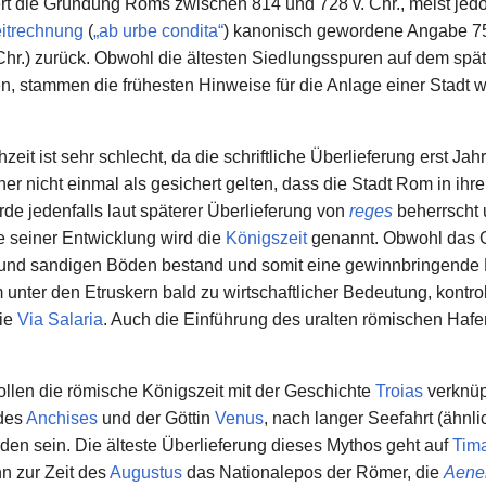
ert die Gründung Roms zwischen 814 und 728 v. Chr., meist jedo
itrechnung
(
„ab urbe condita“
) kanonisch gewordene Angabe 753
hr.) zurück. Obwohl die ältesten Siedlungsspuren auf dem späte
en, stammen die frühesten Hinweise für die Anlage einer Stadt w
eit ist sehr schlecht, da die schriftliche Überlieferung erst Jah
r nicht einmal als gesichert gelten, dass die Stadt Rom in ihre
de jedenfalls laut späterer Überlieferung von
reges
beherrscht u
e seiner Entwicklung wird die
Königszeit
genannt. Obwohl das 
 und sandigen Böden bestand und somit eine gewinnbringende 
nter den Etruskern bald zu wirtschaftlicher Bedeutung, kontro
ie
Via Salaria
. Auch die Einführung des uralten römischen Hafen
llen die römische Königszeit mit der Geschichte
Troias
verknüp
 des
Anchises
und der Göttin
Venus
, nach langer Seefahrt (ähnl
den sein. Die älteste Überlieferung dieses Mythos geht auf
Tim
n zur Zeit des
Augustus
das Nationalepos der Römer, die
Aene