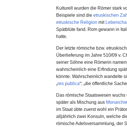
Kulturell wurden die Römer stark v
Beispiele sind die
etruskischen Za
etruskische Religion
mit
Leberscha
Spätblüte fand. Rom gewann in Ital
hatte.
Der letzte römische bzw. etruskisc
Überlieferung im Jahre 510/09 v. 
seiner Söhne eine Römerin name
wahrscheinlich eine Erfindung späte
könnte. Wahrscheinlich wandelte si
„
res publica
“: „die öffentliche Sache
Das römische Staatswesen wuchs üb
später als Mischung aus
Monarchi
im Staat übte zuerst wohl ein Prätor
alljährlich zwei Konsuln, welche 
römische Adelsversammlung, der Se