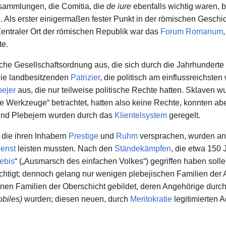
sammlungen, die Comitia, die
de iure
ebenfalls wichtig waren, 
 Als erster einigermaßen fester Punkt in der römischen Geschic
Zentraler Ort der römischen Republik war das
Forum Romanum
te.
che Gesellschaftsordnung aus, die sich durch die Jahrhunderte
die landbesitzenden
Patrizier
, die politisch am einflussreichsten
bejer
aus, die nur teilweise politische Rechte hatten. Sklaven 
e Werkzeuge“ betrachtet, hatten also keine Rechte, konnten aber
und Plebejern wurden durch das
Klientelsystem
geregelt.
 die ihren Inhabern
Prestige
und
Ruhm
versprachen, wurden anf
ienst
leisten mussten. Nach den
Ständekämpfen
, die etwa 150 
ebis
“ („Ausmarsch des einfachen Volkes“) gegriffen haben solle
rechtigt; dennoch gelang nur wenigen plebejischen Familien der 
enen Familien der Oberschicht gebildet, deren Angehörige durch
obiles)
wurden; diesen neuen, durch
Meritokratie
legitimierten 