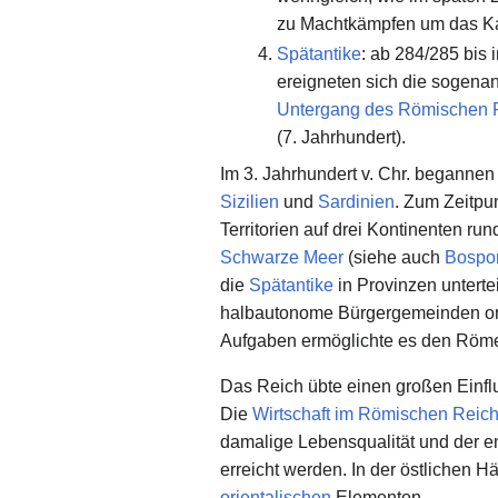
zu Machtkämpfen um das Ka
Spätantike
: ab 284/285 bis
ereigneten sich die sogena
Untergang des Römischen 
(7. Jahrhundert).
Im 3. Jahrhundert v. Chr. begannen
Sizilien
und
Sardinien
. Zum Zeitpu
Territorien auf drei Kontinenten ru
Schwarze Meer
(siehe auch
Bospo
die
Spätantike
in Provinzen untertei
halbautonome Bürgergemeinden org
Aufgaben ermöglichte es den Römern
Das Reich übte einen großen Einflu
Die
Wirtschaft im Römischen Reic
damalige Lebensqualität und der e
erreicht werden. In der östlichen H
orientalischen
Elementen.