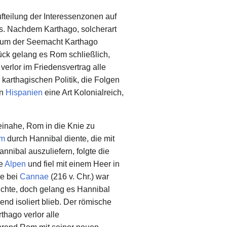
fteilung der Interessenzonen auf
s. Nachdem Karthago, solcherart
, um der Seemacht Karthago
ck gelang es Rom schließlich,
verlor im Friedensvertrag alle
r karthagischen Politik, die Folgen
in
Hispanien
eine Art Kolonialreich,
inahe, Rom in die Knie zu
um
durch Hannibal diente, die mit
nibal auszuliefern, folgte die
ie
Alpen
und fiel mit einem Heer in
ge bei
Cannae
(216 v. Chr.) war
ichte, doch gelang es Hannibal
nd isoliert blieb. Der römische
rthago verlor alle