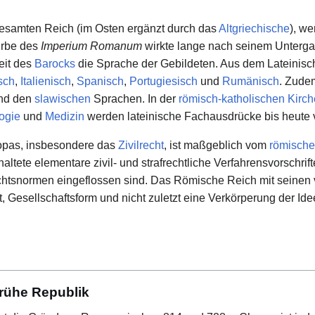
esamten Reich (im Osten ergänzt durch das
Altgriechische
), w
Erbe des
Imperium Romanum
wirkte lange nach seinem Untergan
Zeit des
Barocks
die Sprache der Gebildeten. Aus dem Lateinisc
sch
,
Italienisch
,
Spanisch
,
Portugiesisch
und
Rumänisch
. Zudem
nd den
slawischen
Sprachen. In der
römisch-katholischen Kirch
ogie
und
Medizin
werden lateinische Fachausdrücke bis heute 
opas, insbesondere das
Zivilrecht
, ist maßgeblich vom
römische
altete elementare zivil- und strafrechtliche Verfahrensvorschrif
htsnormen eingeflossen sind. Das Römische Reich mit seinen v
 Gesellschaftsform und nicht zuletzt eine Verkörperung der Id
rühe Republik