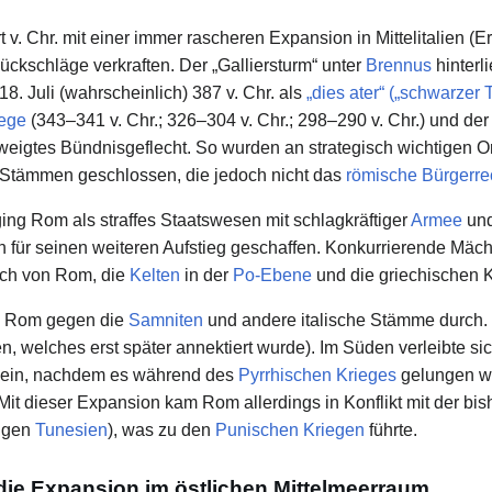
. Chr. mit einer immer rascheren Expansion in Mittelitalien (
ckschläge verkraften. Der „Galliersturm“ unter
Brennus
hinterl
8. Juli (wahrscheinlich) 387 v. Chr. als
„dies ater“ („schwarzer 
ege
(343–341 v. Chr.; 326–304 v. Chr.; 298–290 v. Chr.) und de
weigtes Bündnisgeflecht. So wurden an strategisch wichtigen O
 Stämmen geschlossen, die jedoch nicht das
römische Bürgerre
ging Rom als straffes Staatswesen mit schlagkräftiger
Armee
und
 für seinen weiteren Aufstieg geschaffen. Konkurrierende Mächt
lich von Rom, die
Kelten
in der
Po-Ebene
und die griechischen K
ich Rom gegen die
Samniten
und andere italische Stämme durch. 
, welches erst später annektiert wurde). Im Süden verleibte sic
ein, nachdem es während des
Pyrrhischen Krieges
gelungen wa
t dieser Expansion kam Rom allerdings in Konflikt mit der bis
igen
Tunesien
), was zu den
Punischen Kriegen
führte.
die Expansion im östlichen Mittelmeerraum