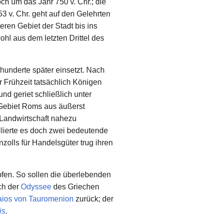
ch um das Jahr 750 v. Chr.; die
 v. Chr. geht auf den Gelehrten
ren Gebiet der Stadt bis ins
ohl aus dem letzten Drittel des
rhunderte später einsetzt. Nach
r Frühzeit tatsächlich Königen
nd geriet schließlich unter
Gebiet Roms aus äußerst
Landwirtschaft nahezu
llierte es doch zwei bedeutende
zolls für Handelsgüter trug ihren
fen. So sollen die überlebenden
ich der
Odyssee
des Griechen
aios von Tauromenion
zurück; der
is
.