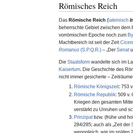
Römisches Reich
Das
Römische Reich
(
lateinisch
I
beherrschte Gebiet zwischen dem 8.
vorrömischen Epoche noch zum
By
Machtbereich ist seit der Zeit
Cicer
Romanus
(S.P.Q.R.)
– „Der
Senat
u
Die
Staatsform
wandelte sich im Lau
Kaisertum
. Die Geschichte des Römi
nicht immer gesicherte – Zeiträume
Römische Königszeit
: 753 v
Römische Republik
: 509 v.
Kriegen den gesamten Mittel
verstärkt zu Unruhen und sc
Prinzipat
bzw. (frühe und h
284/285; auch als „Zeit der
wenngleich, wie im späten 2.