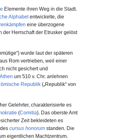
he
Elemente ihren Weg in die Stadt.
sche Alphabet
entwickelte, die
orenkämpfen
eine überzogene
der Herrschaft der Etrusker gelöst
hmütige“) wurde laut der späteren
aus Rom vertrieben, weil einer
sch nicht gesichert und
 Athen
um 510 v. Chr. anlehnen
ömische Republik
(„Republik“ von
cher Gelehrter, charakterisierte es
okratie
(
Comitia
). Das oberste Amt
sicherter Zeit bekleideten es
e des
cursus honorum
standen. Die
zum eigentlichen Machtzentrum.