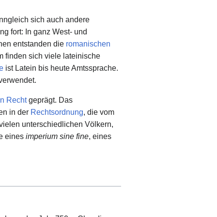
enngleich sich auch andere
g fort: In ganz West- und
hen entstanden die
romanischen
 finden sich viele lateinische
e
ist Latein bis heute Amtssprache.
verwendet.
n Recht
geprägt. Das
ten in der
Rechtsordnung
, die vom
ielen unterschiedlichen Völkern,
ee eines
imperium sine fine
, eines