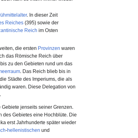
ühmittelalter
. In dieser Zeit
des Reiches
(395) sowie der
antinische Reich
im Osten
eiten, die ersten
Provinzen
waren
ich das Römische Reich über
bis zu den Gebieten rund um das
lmeerraum
. Das Reich blieb bis in
 die Städte des Imperiums, die als
ändig waren. Diese Delegation von
.
 Gebiete jenseits seiner Grenzen.
len des Gebietes eine Hochblüte. Die
ka erst Jahrhunderte später wieder
sch
-
hellenistischen
und