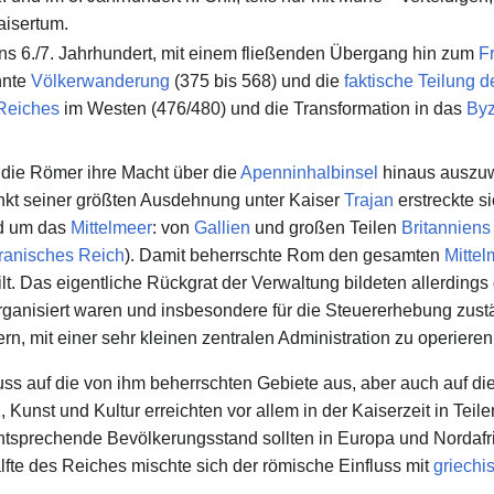
isertum.
 ins 6./7. Jahrhundert, mit einem fließenden Übergang hin zum
Fr
nnte
Völkerwanderung
(375 bis 568) und die
faktische Teilung 
Reiches
im Westen (476/480) und die Transformation in das
Byz
 die Römer ihre Macht über die
Apenninhalbinsel
hinaus auszuw
nkt seiner größten Ausdehnung unter Kaiser
Trajan
erstreckte s
nd um das
Mittelmeer
: von
Gallien
und großen Teilen
Britanniens
ranisches Reich
). Damit beherrschte Rom den gesamten
Mitte
lt. Das eigentliche Rückgrat der Verwaltung bildeten allerdings
anisiert waren und insbesondere für die Steuererhebung zust
, mit einer sehr kleinen zentralen Administration zu operieren
ss auf die von ihm beherrschten Gebiete aus, aber auch auf die
h
, Kunst und Kultur erreichten vor allem in der Kaiserzeit in Tei
ntsprechende Bevölkerungsstand sollten in Europa und Nordafri
älfte des Reiches mischte sich der römische Einfluss mit
griechi