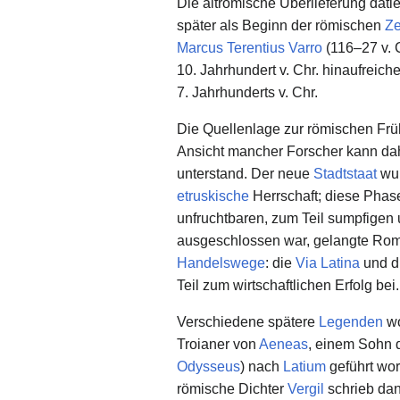
Die altrömische Überlieferung dati
später als Beginn der römischen
Ze
Marcus Terentius Varro
(116–27 v. C
10. Jahrhundert v. Chr. hinaufreich
7. Jahrhunderts v. Chr.
Die Quellenlage zur römischen Frühz
Ansicht mancher Forscher kann dahe
unterstand. Der neue
Stadtstaat
wur
etruskische
Herrschaft; diese Phas
unfruchtbaren, zum Teil sumpfigen
ausgeschlossen war, gelangte Rom u
Handelswege
: die
Via Latina
und d
Teil zum wirtschaftlichen Erfolg bei.
Verschiedene spätere
Legenden
wo
Troianer von
Aeneas
, einem Sohn
Odysseus
) nach
Latium
geführt wor
römische Dichter
Vergil
schrieb dan