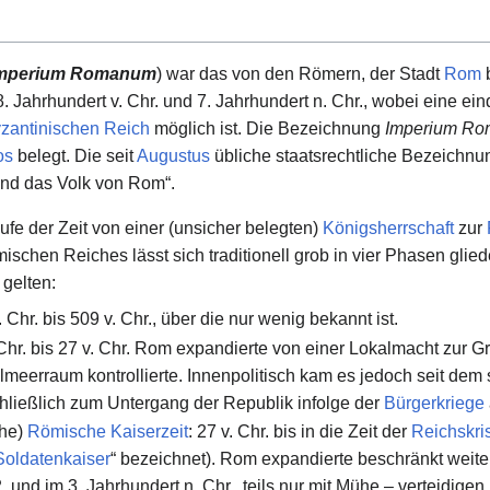
mperium Romanum
) war das von den Römern, der Stadt
Rom
b
 Jahrhundert v. Chr. und 7. Jahrhundert n. Chr., wobei eine e
zantinischen Reich
möglich ist. Die Bezeichnung
Imperium R
os
belegt. Die seit
Augustus
übliche staatsrechtliche Bezeichnu
nd das Volk von Rom“.
fe der Zeit von einer (unsicher belegten)
Königsherrschaft
zur
schen Reiches lässt sich traditionell grob in vier Phasen gliede
 gelten:
. Chr. bis 509 v. Chr., über die nur wenig bekannt ist.
 Chr. bis 27 v. Chr. Rom expandierte von einer Lokalmacht zur
meerraum kontrollierte. Innenpolitisch kam es jedoch seit dem s
hließlich zum Untergang der Republik infolge der
Bürgerkriege
ohe)
Römische Kaiserzeit
: 27 v. Chr. bis in die Zeit der
Reichskri
Soldatenkaiser
“ bezeichnet). Rom expandierte beschränkt weit
 und im 3. Jahrhundert n. Chr., teils nur mit Mühe – verteidige