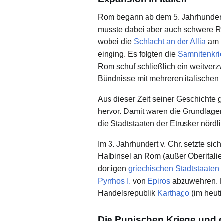
Rom begann ab dem 5. Jahrhundert v
musste dabei aber auch schwere Rü
wobei die
Schlacht an der Allia
am 1
einging. Es folgten die
Samnitenkri
Rom schuf schließlich ein weitverz
Bündnisse mit mehreren italischen
Aus dieser Zeit seiner Geschichte 
hervor. Damit waren die Grundlagen
die Stadtstaaten der Etrusker nörd
Im 3. Jahrhundert v. Chr. setzte s
Halbinsel an Rom (außer Oberitalien
dortigen
griechischen
Stadtstaaten
Pyrrhos I.
von
Epiros
abzuwehren. Mi
Handelsrepublik
Karthago
(im heut
Die Punischen Kriege und 