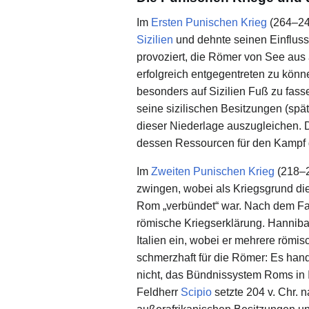
Im
Ersten Punischen Krieg
(264–241
Sizilien
und dehnte seinen Einfluss
provoziert, die Römer von See aus
erfolgreich entgegentreten zu kön
besonders auf Sizilien Fuß zu fass
seine sizilischen Besitzungen (spä
dieser Niederlage auszugleichen. D
dessen Ressourcen für den Kampf 
Im
Zweiten Punischen Krieg
(218–2
zwingen, wobei als Kriegsgrund di
Rom „verbündet“ war. Nach dem Fal
römische Kriegserklärung. Hannib
Italien ein, wobei er mehrere röm
schmerzhaft für die Römer: Es han
nicht, das Bündnissystem Roms in It
Feldherr
Scipio
setzte 204 v. Chr. 