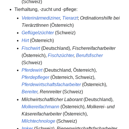
(Schweiz)
Tierhaltung, -zucht und -pflege:
Veterinärmediziner
,
Tierarzt
;
Ordinationshilfe bei
TierärztInnen
(Österreich)
Geflügelzüchter
(Schweiz)
Hirt
(Österreich)
Fischwirt
(Deutschland),
Fischereifacharbeiter
(Österreich),
Fischzüchter
,
Berufsfischer
(Schweiz)
Pferdewirt
(Deutschland, Österreich),
Pferdepfleger
(Österreich, Schweiz),
Pferdewirtschaftsfacharbeiter
(Österreich),
Bereiter
, Rennreiter
(Schweiz)
Milchwirtschaftlicher Laborant
(Deutschland),
Molkereifachmann
(Österreich),
Molkerei- und
Käsereifacharbeiter
(Österreich),
Milchtechnologe
(Schweiz)
Imker
(Schweiz),
Bienenwirtschaftsfacharbeiter