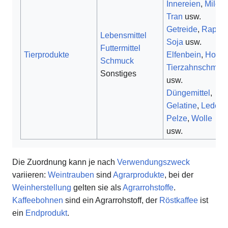
Innereien
,
Milch
,
Tran
usw.
Getreide
,
Raps
,
Lebensmittel
Soja
usw.
Futtermittel
Tierprodukte
Elfenbein
,
Horn
,
Schmuck
Tierzahnschmuc
Sonstiges
usw.
Düngemittel
,
Gelatine
,
Leder
,
Pelze
,
Wolle
usw.
Die Zuordnung kann je nach
Verwendungszweck
variieren:
Weintrauben
sind
Agrarprodukte
, bei der
Weinherstellung
gelten sie als
Agrarrohstoffe
.
Kaffeebohnen
sind ein Agrarrohstoff, der
Röstkaffee
ist
ein
Endprodukt
.