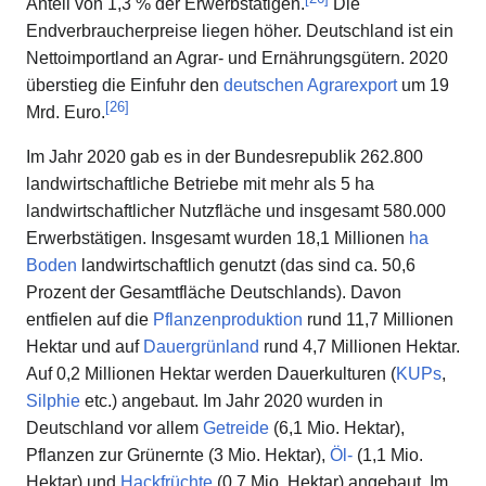
Anteil von 1,3 % der Erwerbstätigen.
Die
Endverbraucherpreise liegen höher. Deutschland ist ein
Nettoimportland an Agrar- und Ernährungsgütern. 2020
überstieg die Einfuhr den
deutschen Agrarexport
um 19
[
26
]
Mrd. Euro.
Im Jahr 2020 gab es in der Bundesrepublik 262.800
landwirtschaftliche Betriebe mit mehr als 5 ha
landwirtschaftlicher Nutzfläche und insgesamt 580.000
Erwerbstätigen. Insgesamt wurden 18,1 Millionen
ha
Boden
landwirtschaftlich genutzt (das sind ca. 50,6
Prozent der Gesamtfläche Deutschlands). Davon
entfielen auf die
Pflanzenproduktion
rund 11,7 Millionen
Hektar und auf
Dauergrünland
rund 4,7 Millionen Hektar.
Auf 0,2 Millionen Hektar werden Dauerkulturen (
KUPs
,
Silphie
etc.) angebaut. Im Jahr 2020 wurden in
Deutschland vor allem
Getreide
(6,1 Mio. Hektar),
Pflanzen zur Grünernte (3 Mio. Hektar),
Öl-
(1,1 Mio.
Hektar) und
Hackfrüchte
(0,7 Mio. Hektar) angebaut. Im