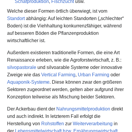
Schafproduktion
,
Fischzucht
usw.
Welche dieser Formen örtlich überwiegt, ist vom
Standort
abhängig: Auf leichten Standorten („schlechter“
Boden) ist die Viehhaltung konkurrenzfähiger, während
auf besseren Böden die Pflanzenproduktion
wirtschaftlicher ist.
Außerdem existieren traditionelle Formen, die eine Art
Renaissance erleben, wie die Agroforstwirtschaft, z. B.:
silvopastorale
und silvoarable Systeme oder innovative
Zweige wie das
Vertical Farming
,
Urban Farming
oder
Aquaponik-Systeme
. Diese können zwar den größeren
Sektoren zugeordnet werden, gelten aber aufgrund ihrer
Konzeption teilweise als Mischung beider Sektoren.
Der Ackerbau dient der
Nahrungsmittelproduktion
direkt
und auch indirekt. In letzterem Fall erfolgt die
Herstellung von
Rohstoffen
zur
Weiterverarbeitung
in
der
Lebensmittelwirtschaft bzw. Ernährungswirtschaft