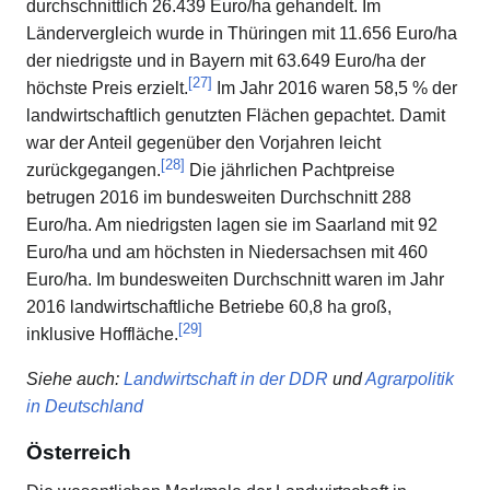
durchschnittlich 26.439 Euro/ha gehandelt. Im
Ländervergleich wurde in Thüringen mit 11.656 Euro/ha
der niedrigste und in Bayern mit 63.649 Euro/ha der
[
27
]
höchste Preis erzielt.
Im Jahr 2016 waren 58,5 % der
landwirtschaftlich genutzten Flächen gepachtet. Damit
war der Anteil gegenüber den Vorjahren leicht
[
28
]
zurückgegangen.
Die jährlichen Pachtpreise
betrugen 2016 im bundesweiten Durchschnitt 288
Euro/ha. Am niedrigsten lagen sie im Saarland mit 92
Euro/ha und am höchsten in Niedersachsen mit 460
Euro/ha. Im bundesweiten Durchschnitt waren im Jahr
2016 landwirtschaftliche Betriebe 60,8 ha groß,
[
29
]
inklusive Hoffläche.
Siehe auch
:
Landwirtschaft in der DDR
und
Agrarpolitik
in Deutschland
Österreich