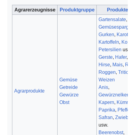
Agrarerzeugnisse
Produktgruppe
Produkte
Gartensalate
,
Gemüsespargel
,
Gurken
,
Karotten
Kartoffeln
,
Kohl
,
Petersilien
usw.
Gerste
,
Hafer
,
Hirse
,
Mais
,
Rei
Roggen
,
Tritical
Gemüse
Weizen
Getreide
Anis
,
Agrarprodukte
Gewürze
Gewürznelken
,
Obst
Kapern
,
Kümmel
Paprika
,
Pfeffer
,
Safran
,
Zwiebel
usw.
Beerenobst
,