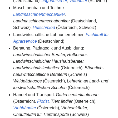
(Deutschland),
Jagdaufseher
,
Wildhüter
(Schweiz)
Maschinenbau und Technik:
Landmaschinenmechaniker
,
Landmaschinenmechatroniker
(Deutschland,
Schweiz),
Hufschmied
(Österreich, Schweiz)
Landwirtschaftliche Lohnunternehmer:
Fachkraft für
Agrarservice
(Deutschland)
Beratung, Pädagogik und Ausbildung:
Landwirtschaftlicher Berater, Hofberater,
Landwirtschaftlicher Haushaltsberater,
Landwirtschaftstechniker
(Österreich),
Bäuerlich-
hauswirtschaftliche Beraterin
(Schweiz)
Waldpädagoge
(Österreich),
LehrerIn an Land- und
forstwirtschaftlichen Schulen
(Österreich)
Handel und Transport:
Gartencenterkaufmann
(Österreich),
Florist
, Tierhändler
(Österreich),
Viehhändler
(Österreich),
Vieheinkäufer,
Chauffeur/in für Tiertransporte
(Schweiz)