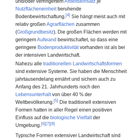
und/oder verringertem
Arbeitseinsatz
je
Nutzflächeneinheit
beruhende
[
4
]
Bodenbewirtschaftung.
Sie hängt meist auch mit
relativ großen
Agrarflächen
zusammen
(
Großgrundbesitz
). Die großen Flächen werden mit
geringem
Aufwand
bewirtschaftet, so dass eine
geringere
Bodenproduktivität
vorhanden ist als bei
der intensiven Landwirtschaft.
Nahezu alle
traditionellen Landwirtschaftsformen
sind extensive Systeme. Sie haben die Menschheit
jahrtausendelang ernährt und sichern auch zu
Anfang des 21. Jahrhunderts noch den
Lebensunterhalt
von über 40 % der
[
5
]
Weltbevölkerung.
Die traditionell extensiven
Formen hatten in aller Regel einen positiven
Einfluss auf die
biologische Vielfalt
der
[
6
]
[
7
]
[
8
]
Umgebung.
Typische Formen extensiver Landwirtschaft sind