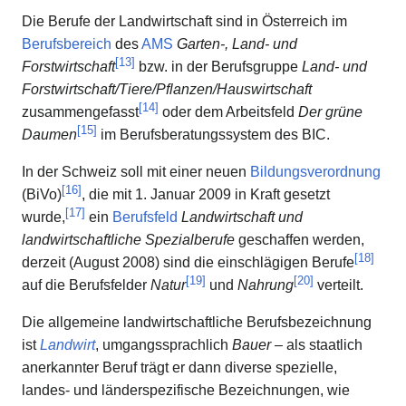
Die Berufe der Landwirtschaft sind in Österreich im
Berufsbereich
des
AMS
Garten-, Land- und
[
13
]
Forstwirtschaft
bzw. in der Berufsgruppe
Land- und
Forstwirtschaft/Tiere/Pflanzen/Hauswirtschaft
[
14
]
zusammengefasst
oder dem Arbeitsfeld
Der grüne
[
15
]
Daumen
im Berufsberatungssystem des BIC.
In der Schweiz soll mit einer neuen
Bildungsverordnung
[
16
]
(BiVo)
, die mit 1. Januar 2009 in Kraft gesetzt
[
17
]
wurde,
ein
Berufsfeld
Landwirtschaft und
landwirtschaftliche Spezialberufe
geschaffen werden,
[
18
]
derzeit (August 2008) sind die einschlägigen Berufe
[
19
]
[
20
]
auf die Berufsfelder
Natur
und
Nahrung
verteilt.
Die allgemeine landwirtschaftliche Berufsbezeichnung
ist
Landwirt
, umgangssprachlich
Bauer
– als staatlich
anerkannter Beruf trägt er dann diverse spezielle,
landes- und länderspezifische Bezeichnungen, wie