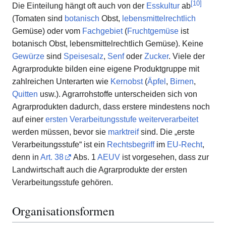
[
10
]
Die Einteilung hängt oft auch von der
Esskultur
ab
(Tomaten sind
botanisch
Obst,
lebensmittelrechtlich
Gemüse) oder vom
Fachgebiet
(
Fruchtgemüse
ist
botanisch Obst, lebensmittelrechtlich Gemüse). Keine
Gewürze
sind
Speisesalz
,
Senf
oder
Zucker
. Viele der
Agrarprodukte bilden eine eigene Produktgruppe mit
zahlreichen Unterarten wie
Kernobst
(
Äpfel
,
Birnen
,
Quitten
usw.). Agrarrohstoffe unterscheiden sich von
Agrarprodukten dadurch, dass erstere mindestens noch
auf einer
ersten Verarbeitungsstufe
weiterverarbeitet
werden müssen, bevor sie
marktreif
sind. Die „erste
Verarbeitungsstufe“ ist ein
Rechtsbegriff
im
EU-Recht
,
denn in
Art. 38
Abs. 1
AEUV
ist vorgesehen, dass zur
Landwirtschaft auch die Agrarprodukte der ersten
Verarbeitungsstufe gehören.
Organisationsformen