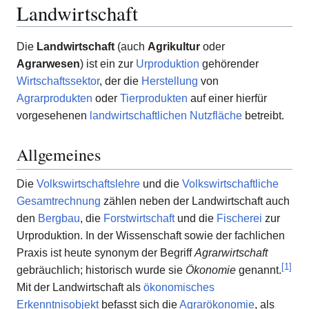
Landwirtschaft
Die
Landwirtschaft
(auch
Agrikultur
oder
Agrarwesen
) ist ein zur
Urproduktion
gehörender
Wirtschaftssektor
, der die
Herstellung
von
Agrarprodukten
oder
Tierprodukten
auf einer hierfür
vorgesehenen
landwirtschaftlichen Nutzfläche
betreibt.
Allgemeines
Die
Volkswirtschaftslehre
und die
Volkswirtschaftliche
Gesamtrechnung
zählen neben der Landwirtschaft auch
den
Bergbau
, die
Forstwirtschaft
und die
Fischerei
zur
Urproduktion. In der Wissenschaft sowie der fachlichen
Praxis ist heute synonym der Begriff
Agrarwirtschaft
[
1
]
gebräuchlich; historisch wurde sie
Ökonomie
genannt.
Mit der Landwirtschaft als
ökonomisches
Erkenntnisobjekt
befasst sich die
Agrarökonomie
, als