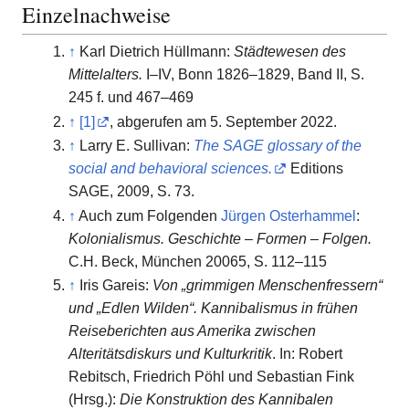
Einzelnachweise
↑
Karl Dietrich Hüllmann:
Städtewesen des
Mittelalters.
I–IV, Bonn 1826–1829, Band II, S.
245 f. und 467–469
↑
[1]
, abgerufen am 5. September 2022.
↑
Larry E. Sullivan:
The SAGE glossary of the
social and behavioral sciences.
Editions
SAGE, 2009, S. 73.
↑
Auch zum Folgenden
Jürgen Osterhammel
:
Kolonialismus. Geschichte – Formen – Folgen.
C.H. Beck, München 20065, S. 112–115
↑
Iris Gareis:
Von „grimmigen Menschenfressern“
und „Edlen Wilden“. Kannibalismus in frühen
Reiseberichten aus Amerika zwischen
Alteritätsdiskurs und Kulturkritik
. In: Robert
Rebitsch, Friedrich Pöhl und Sebastian Fink
(Hrsg.):
Die Konstruktion des Kannibalen