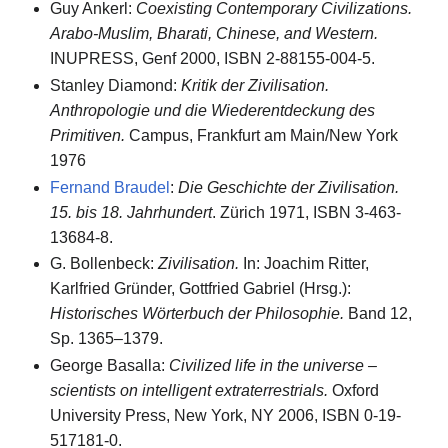
Guy Ankerl:
Coexisting Contemporary Civilizations.
Arabo-Muslim, Bharati, Chinese, and Western.
INUPRESS, Genf 2000, ISBN 2-88155-004-5.
Stanley Diamond:
Kritik der Zivilisation.
Anthropologie und die Wiederentdeckung des
Primitiven.
Campus, Frankfurt am Main/New York
1976
Fernand Braudel
:
Die Geschichte der Zivilisation.
15. bis 18. Jahrhundert
. Zürich 1971, ISBN 3-463-
13684-8.
G. Bollenbeck:
Zivilisation.
In: Joachim Ritter,
Karlfried Gründer, Gottfried Gabriel (Hrsg.):
Historisches Wörterbuch der Philosophie.
Band 12,
Sp. 1365–1379.
George Basalla:
Civilized life in the universe –
scientists on intelligent extraterrestrials.
Oxford
University Press, New York, NY 2006, ISBN 0-19-
517181-0.