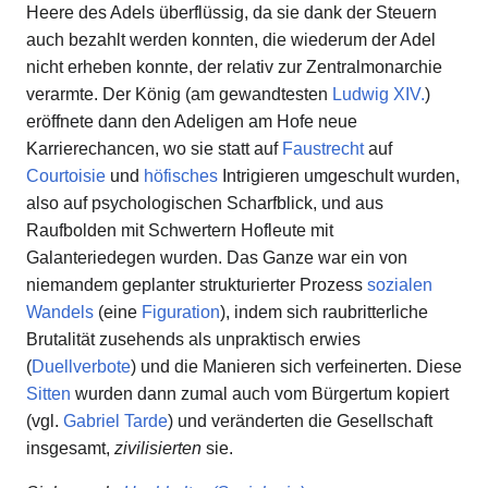
Heere des Adels überflüssig, da sie dank der Steuern
auch bezahlt werden konnten, die wiederum der Adel
nicht erheben konnte, der relativ zur Zentralmonarchie
verarmte. Der König (am gewandtesten
Ludwig XIV.
)
eröffnete dann den Adeligen am Hofe neue
Karrierechancen, wo sie statt auf
Faustrecht
auf
Courtoisie
und
höfisches
Intrigieren umgeschult wurden,
also auf psychologischen Scharfblick, und aus
Raufbolden mit Schwertern Hofleute mit
Galanteriedegen wurden. Das Ganze war ein von
niemandem geplanter strukturierter Prozess
sozialen
Wandels
(eine
Figuration
), indem sich raubritterliche
Brutalität zusehends als unpraktisch erwies
(
Duellverbote
) und die Manieren sich verfeinerten. Diese
Sitten
wurden dann zumal auch vom Bürgertum kopiert
(vgl.
Gabriel Tarde
) und veränderten die Gesellschaft
insgesamt,
zivilisierten
sie.