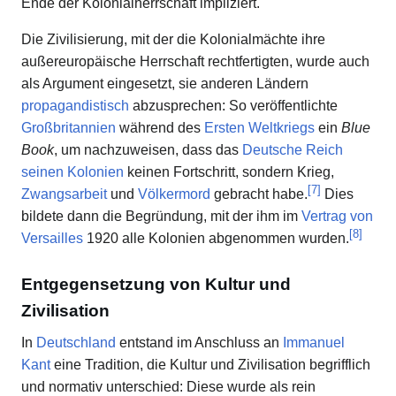
Ende der Kolonialherrschaft impliziert.
Die Zivilisierung, mit der die Kolonialmächte ihre
außereuropäische Herrschaft rechtfertigten, wurde auch
als Argument eingesetzt, sie anderen Ländern
propagandistisch
abzusprechen: So veröffentlichte
Großbritannien
während des
Ersten Weltkriegs
ein
Blue
Book
, um nachzuweisen, dass das
Deutsche Reich
seinen Kolonien
keinen Fortschritt, sondern Krieg,
[
7
]
Zwangsarbeit
und
Völkermord
gebracht habe.
Dies
bildete dann die Begründung, mit der ihm im
Vertrag von
[
8
]
Versailles
1920 alle Kolonien abgenommen wurden.
Entgegensetzung von Kultur und
Zivilisation
In
Deutschland
entstand im Anschluss an
Immanuel
Kant
eine Tradition, die Kultur und Zivilisation begrifflich
und normativ unterschied: Diese wurde als rein