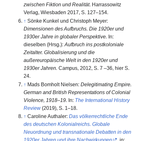
zwischen Fiktion und Realität
. Harrassowitz
Verlag, Wiesbaden 2017, S. 127–154.
↑
Sönke Kunkel und Christoph Meyer:
Dimensionen des Aufbruchs. Die 1920er und
1930er Jahre in globaler Perspektive.
In:
dieselben (Hrsg.):
Aufbruch ins postkoloniale
Zeitalter. Globalisierung und die
außereuropäische Welt in den 1920er und
1930er Jahren.
Campus, 2012, S. 7 –36, hier S.
24.
↑
Mads Bomholt Nielsen:
Delegitimating Empire.
German and British Representations of Colonial
Violence, 1918–19.
In:
The International History
Review
(2019), S. 1–18.
↑
Caroline Authaler:
Das völkerrechtliche Ende
des deutschen Kolonialreichs. Globale
Neuordnung und transnationale Debatten in den
1920er Jahren und ihre Nachwirkungen
. in: