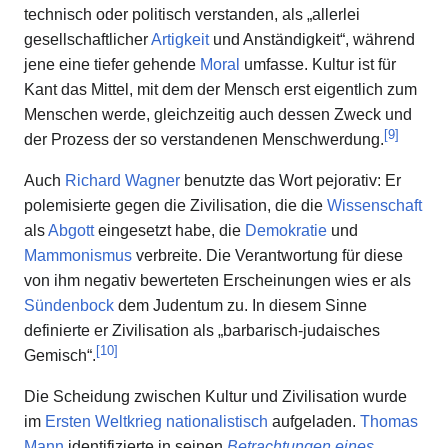
technisch oder politisch verstanden, als „allerlei
gesellschaftlicher
Artigkeit
und Anständigkeit“, während
jene eine tiefer gehende
Moral
umfasse. Kultur ist für
Kant das Mittel, mit dem der Mensch erst eigentlich zum
Menschen werde, gleichzeitig auch dessen Zweck und
[
9
]
der Prozess der so verstandenen Menschwerdung.
Auch
Richard Wagner
benutzte das Wort pejorativ: Er
polemisierte gegen die Zivilisation, die die
Wissenschaft
als
Abgott
eingesetzt habe, die
Demokratie
und
Mammonismus
verbreite. Die Verantwortung für diese
von ihm negativ bewerteten Erscheinungen wies er als
Sündenbock
dem Judentum zu. In diesem Sinne
definierte er Zivilisation als „barbarisch-judaisches
[
10
]
Gemisch“.
Die Scheidung zwischen Kultur und Zivilisation wurde
im
Ersten Weltkrieg
nationalistisch
aufgeladen.
Thomas
Mann
identifizierte in seinen
Betrachtungen eines