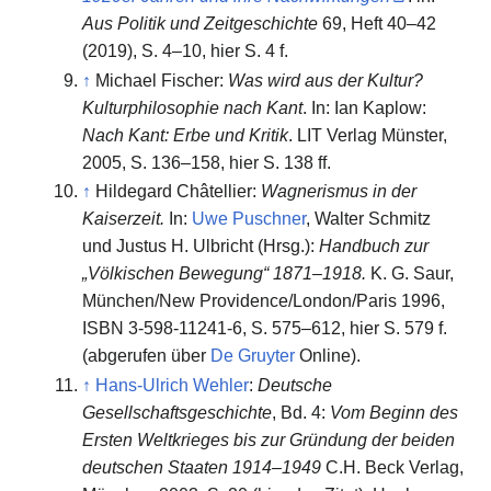
Aus Politik und Zeitgeschichte
69, Heft 40–42
(2019), S. 4–10, hier S. 4 f.
↑
Michael Fischer:
Was wird aus der Kultur?
Kulturphilosophie nach Kant
. In: Ian Kaplow:
Nach Kant: Erbe und Kritik
. LIT Verlag Münster,
2005, S. 136–158, hier S. 138 ff.
↑
Hildegard Châtellier:
Wagnerismus in der
Kaiserzeit.
In:
Uwe Puschner
, Walter Schmitz
und Justus H. Ulbricht (Hrsg.):
Handbuch zur
„Völkischen Bewegung“ 1871–1918.
Κ. G. Saur,
München/New Providence/London/Paris 1996,
ISBN 3-598-11241-6, S. 575–612, hier S. 579 f.
(abgerufen über
De Gruyter
Online).
↑
Hans-Ulrich Wehler
:
Deutsche
Gesellschaftsgeschichte
, Bd. 4:
Vom Beginn des
Ersten Weltkrieges bis zur Gründung der beiden
deutschen Staaten 1914–1949
C.H. Beck Verlag,