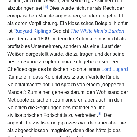
Mitteln, auch mit Gewalt, von seinem grässlichen Tun
[
5
]
abzubringen sei.
Dies wurde nicht nur als Recht der
europäischen Mächte angesehen, sondern regelrecht
als deren Verpflichtung. Ein klassisches Beispiel hierfür
ist
Rudyard Kiplings
Gedicht
The White Man’s Burden
aus dem Jahr 1899, in dem der Kolonialismus nicht als
profitables Unternehmen, sondern als eine „Last“ der
Weißen dargestellt wurde, die zu tragen und der seine
besten Söhne zu opfern moralisch geboten sei. Der
Chefideologe des britischen Kolonialismus
Lord Lugard
räumte ein, dass Kolonialbesitz auch Vorteile für die
Kolonialmächte bot, und sprach von einem „doppelten
Mandat“: Zum einen gehe es darum, den Wohlstand der
Metropole zu sichern, zum anderen aber auch, in den
Kolonien die Segnungen des materiellen und
[
6
]
zivilisatorischen Fortschritts zu verbreiten.
Der
angebliche Zivilisierungsprozess wurde dabei aber nie
als abgeschlossen imaginiert, denn dies hätte ja das