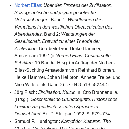
Norbert Elias
:
Über den Prozess der Zivilisation.
Soziogenetische und psychogenetische
Untersuchungen.
Band 1:
Wandlungen des
Verhaltens in den westlichen Oberschichten des
Abendlandes.
Band 2:
Wandlungen der
Gesellschaft. Entwurf zu einer Theorie der
Zivilisation.
Bearbeitet von Heike Hammer,
Amsterdam 1997 (=
Norbert Elias, Gesammelte
Schriften.
19 Bände. Hrsg. im Auftrag der Norbert-
Elias-Stichting Amsterdam von Reinhard Blomert,
Heike Hammer, Johan Heilbron, Annette Treibel und
Nico Wilterdink. Band 3). ISBN 3-518-58244-5.
Jörg Fisch:
Zivilisation, Kultur.
In: Otto Brunner u. a.
(Hrsg.):
Geschichtliche Grundbegriffe. Historisches
Lexikon zur politisch-sozialen Sprache in
Deutschland.
Bd. 7, Stuttgart 1992, S. 679–774.
Samuel P. Huntington:
Kampf der Kulturen. The
Clash of Civilizations. Die Neugestaltung der