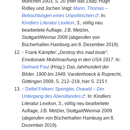
München 2003, S. 20 (hier das Zitat); Hugh
Ridley und Jochen Vogt:
Mann, Thomas –
Betrachtungen eines Unpolitischen
. In:
Kindlers Literatur Lexikon
, 3., völlig neu
bearbeitete Auflage, J.B. Metzler,
Stuttgart/Weimar 2009 (abgerufen von
Bücherhallen Hamburg am 8. Dezember 2019).
↑
Frank Kämpfer:
„Destroy this mad brute“.
Emotionale Mobilmachung in den USA 1917.
In:
Gerhard Paul
(Hrsg.):
Das Jahrhundert der
Bilder. 1900 bis 1949.
Vandenhoeck & Ruprecht,
Göttingen 2009, S. 212–219, hier S. 215 f.
↑
Detlef Felken
:
Spengler, Oswald – Der
Untergang des Abendlandes
. In:
Kindlers
Literatur Lexikon
, 3., völlig neu bearbeitete
Auflage, J.B. Metzler, Stuttgart/Weimar 2009
(abgerufen von Bücherhallen Hamburg am 8.
Dezember 2019).