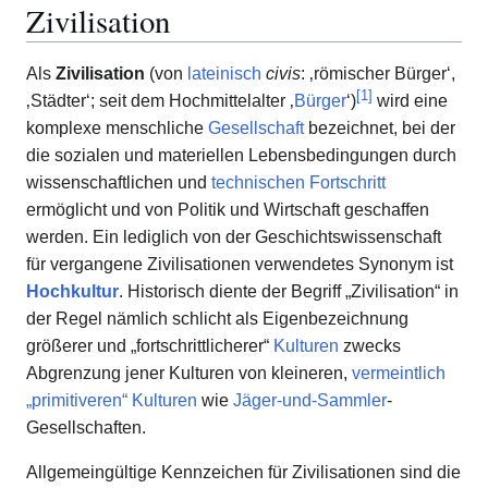
Zivilisation
Als
Zivilisation
(von
lateinisch
civis
: ‚römischer Bürger‘,
[
1
]
‚Städter‘; seit dem Hochmittelalter ‚
Bürger
‘)
wird eine
komplexe menschliche
Gesellschaft
bezeichnet, bei der
die sozialen und materiellen Lebensbedingungen durch
wissenschaftlichen und
technischen Fortschritt
ermöglicht und von Politik und Wirtschaft geschaffen
werden. Ein lediglich von der Geschichtswissenschaft
für vergangene Zivilisationen verwendetes Synonym ist
Hochkultur
. Historisch diente der Begriff „Zivilisation“ in
der Regel nämlich schlicht als Eigenbezeichnung
größerer und „fortschrittlicherer“
Kulturen
zwecks
Abgrenzung jener Kulturen von kleineren,
vermeintlich
„primitiveren“ Kulturen
wie
Jäger-und-Sammler
-
Gesellschaften.
Allgemeingültige Kennzeichen für Zivilisationen sind die