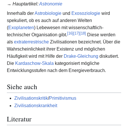
→
Hauptartikel
:
Astronomie
Innerhalb der
Astrobiologie
und
Exosoziologie
wird
spekuliert, ob es auch auf anderen Welten
(
Exoplaneten
) Lebewesen mit wissenschaftlich-
[
16
]
[
17
]
[
18
]
technischer Organisation gibt.
Diese werden
als
extraterrestrische
Zivilisationen bezeichnet. Über die
Wahrscheinlichkeit ihrer Existenz und möglichen
Häufigkeit wird mit Hilfe der
Drake-Gleichung
diskutiert.
Die
Kardaschow-Skala
kategorisiert mögliche
Entwicklungsstufen nach dem Energieverbrauch.
Siehe auch
Zivilisationskritik
/
Primitivismus
Zivilisationskrankheit
Literatur