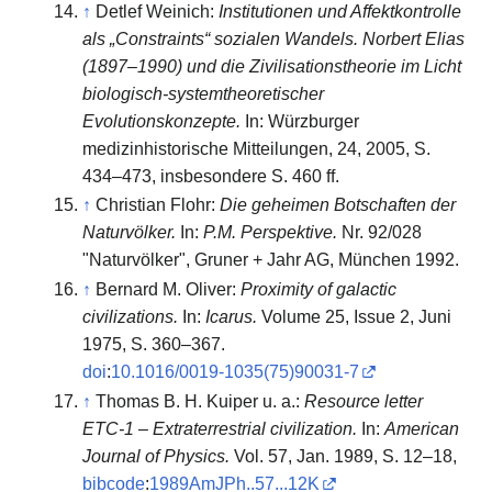
↑
Detlef Weinich:
Institutionen und Affektkontrolle
als „Constraints“ sozialen Wandels. Norbert Elias
(1897–1990) und die Zivilisationstheorie im Licht
biologisch-systemtheoretischer
Evolutionskonzepte.
In: Würzburger
medizinhistorische Mitteilungen, 24, 2005, S.
434–473, insbesondere S. 460 ff.
↑
Christian Flohr:
Die geheimen Botschaften der
Naturvölker.
In:
P.M. Perspektive.
Nr. 92/028
"Naturvölker", Gruner + Jahr AG, München 1992.
↑
Bernard M. Oliver:
Proximity of galactic
civilizations.
In:
Icarus.
Volume 25, Issue 2, Juni
1975, S. 360–367.
doi
:
10.1016/0019-1035(75)90031-7
↑
Thomas B. H. Kuiper u. a.:
Resource letter
ETC-1 – Extraterrestrial civilization.
In:
American
Journal of Physics.
Vol. 57, Jan. 1989, S. 12–18,
bibcode
:
1989AmJPh..57...12K