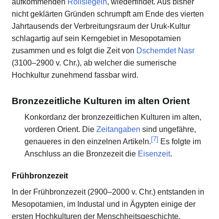
aufkommenden
Rollsiegeln
, wiederfindet. Aus bisher
nicht geklärten Gründen schrumpft am Ende des vierten
Jahrtausends der Verbreitungsraum der Uruk-Kultur
schlagartig auf sein Kerngebiet in Mesopotamien
zusammen und es folgt die Zeit von
Dschemdet Nasr
(3100–2900 v. Chr.), ab welcher die sumerische
Hochkultur zunehmend fassbar wird.
Bronzezeitliche Kulturen im alten Orient
Konkordanz der bronzezeitlichen Kulturen im alten,
vorderen Orient. Die
Zeitangaben
sind ungefähre,
[
7
]
genaueres in den einzelnen Artikeln.
Es folgte im
Anschluss an die Bronzezeit die
Eisenzeit
.
Frühbronzezeit
In der Frühbronzezeit (2900–2000 v. Chr.) entstanden in
Mesopotamien, im Industal und in Ägypten einige der
ersten Hochkulturen der Menschheitsgeschichte.