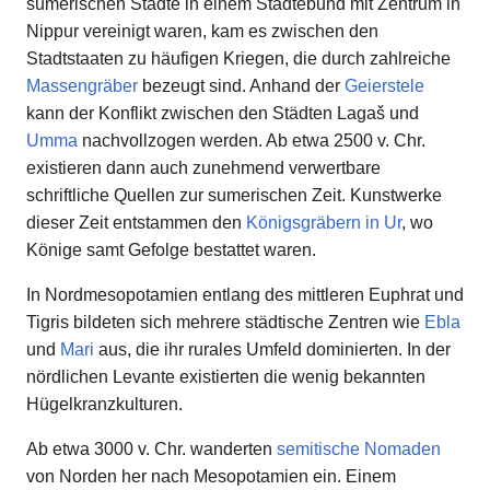
sumerischen Städte in einem Städtebund mit Zentrum in
Nippur vereinigt waren, kam es zwischen den
Stadtstaaten zu häufigen Kriegen, die durch zahlreiche
Massengräber
bezeugt sind. Anhand der
Geierstele
kann der Konflikt zwischen den Städten Lagaš und
Umma
nachvollzogen werden. Ab etwa 2500 v. Chr.
existieren dann auch zunehmend verwertbare
schriftliche Quellen zur sumerischen Zeit. Kunstwerke
dieser Zeit entstammen den
Königsgräbern in Ur
, wo
Könige samt Gefolge bestattet waren.
In Nordmesopotamien entlang des mittleren Euphrat und
Tigris bildeten sich mehrere städtische Zentren wie
Ebla
und
Mari
aus, die ihr rurales Umfeld dominierten. In der
nördlichen Levante existierten die wenig bekannten
Hügelkranzkulturen.
Ab etwa 3000 v. Chr. wanderten
semitische
Nomaden
von Norden her nach Mesopotamien ein. Einem