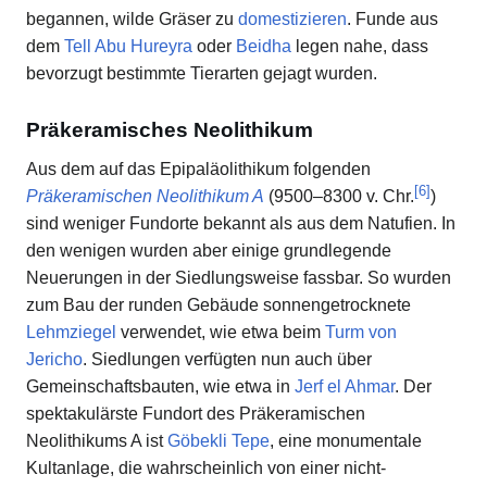
begannen, wilde Gräser zu
domestizieren
. Funde aus
dem
Tell Abu Hureyra
oder
Beidha
legen nahe, dass
bevorzugt bestimmte Tierarten gejagt wurden.
Präkeramisches Neolithikum
Aus dem auf das Epipaläolithikum folgenden
[
6
]
Präkeramischen Neolithikum A
(9500–8300 v. Chr.
)
sind weniger Fundorte bekannt als aus dem Natufien. In
den wenigen wurden aber einige grundlegende
Neuerungen in der Siedlungsweise fassbar. So wurden
zum Bau der runden Gebäude sonnengetrocknete
Lehmziegel
verwendet, wie etwa beim
Turm von
Jericho
. Siedlungen verfügten nun auch über
Gemeinschaftsbauten, wie etwa in
Jerf el Ahmar
. Der
spektakulärste Fundort des Präkeramischen
Neolithikums A ist
Göbekli Tepe
, eine monumentale
Kultanlage, die wahrscheinlich von einer nicht-