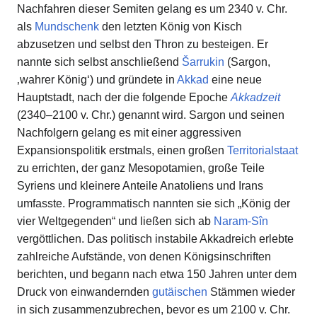
Nachfahren dieser Semiten gelang es um 2340 v. Chr.
als
Mundschenk
den letzten König von Kisch
abzusetzen und selbst den Thron zu besteigen. Er
nannte sich selbst anschließend
Šarrukin
(Sargon,
‚wahrer König‘) und gründete in
Akkad
eine neue
Hauptstadt, nach der die folgende Epoche
Akkadzeit
(2340–2100 v. Chr.) genannt wird. Sargon und seinen
Nachfolgern gelang es mit einer aggressiven
Expansionspolitik erstmals, einen großen
Territorialstaat
zu errichten, der ganz Mesopotamien, große Teile
Syriens und kleinere Anteile Anatoliens und Irans
umfasste. Programmatisch nannten sie sich „König der
vier Weltgegenden“ und ließen sich ab
Naram-Sîn
vergöttlichen. Das politisch instabile Akkadreich erlebte
zahlreiche Aufstände, von denen Königsinschriften
berichten, und begann nach etwa 150 Jahren unter dem
Druck von einwandernden
gutäischen
Stämmen wieder
in sich zusammenzubrechen, bevor es um 2100 v. Chr.