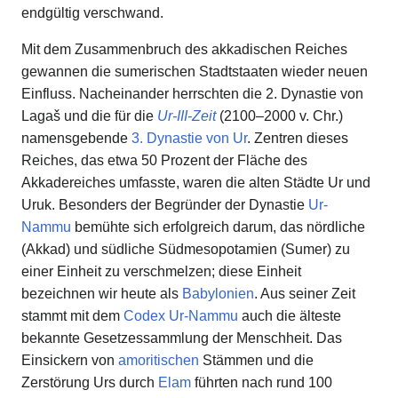
endgültig verschwand.
Mit dem Zusammenbruch des akkadischen Reiches
gewannen die sumerischen Stadtstaaten wieder neuen
Einfluss. Nacheinander herrschten die 2. Dynastie von
Lagaš und die für die
Ur-III-Zeit
(2100–2000 v. Chr.)
namensgebende
3. Dynastie von Ur
. Zentren dieses
Reiches, das etwa 50 Prozent der Fläche des
Akkadereiches umfasste, waren die alten Städte Ur und
Uruk. Besonders der Begründer der Dynastie
Ur-
Nammu
bemühte sich erfolgreich darum, das nördliche
(Akkad) und südliche Südmesopotamien (Sumer) zu
einer Einheit zu verschmelzen; diese Einheit
bezeichnen wir heute als
Babylonien
. Aus seiner Zeit
stammt mit dem
Codex Ur-Nammu
auch die älteste
bekannte Gesetzessammlung der Menschheit. Das
Einsickern von
amoritischen
Stämmen und die
Zerstörung Urs durch
Elam
führten nach rund 100