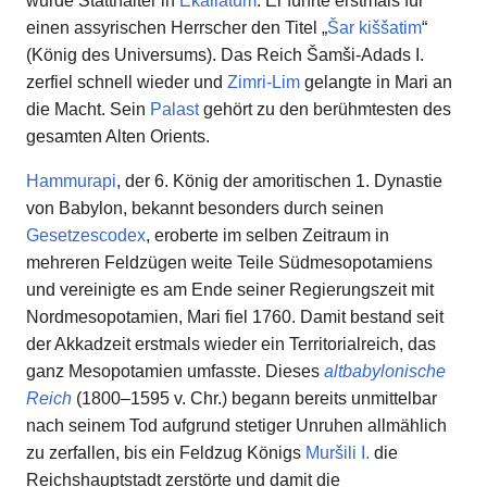
wurde Statthalter in
Ekallatum
. Er führte erstmals für
einen assyrischen Herrscher den Titel „
Šar kiššatim
“
(König des Universums). Das Reich Šamši-Adads I.
zerfiel schnell wieder und
Zimri-Lim
gelangte in Mari an
die Macht. Sein
Palast
gehört zu den berühmtesten des
gesamten Alten Orients.
Hammurapi
, der 6. König der amoritischen 1. Dynastie
von Babylon, bekannt besonders durch seinen
Gesetzescodex
, eroberte im selben Zeitraum in
mehreren Feldzügen weite Teile Südmesopotamiens
und vereinigte es am Ende seiner Regierungszeit mit
Nordmesopotamien, Mari fiel 1760. Damit bestand seit
der Akkadzeit erstmals wieder ein Territorialreich, das
ganz Mesopotamien umfasste. Dieses
altbabylonische
Reich
(1800–1595 v. Chr.) begann bereits unmittelbar
nach seinem Tod aufgrund stetiger Unruhen allmählich
zu zerfallen, bis ein Feldzug Königs
Muršili I.
die
Reichshauptstadt zerstörte und damit die