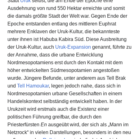
Stadt
Uruk
selbst, die am Ende der Epoche eine
Ausdehnung von rund 550 Hektar erreichte und somit
die damals größte Stadt der Welt war. Gegen Ende der
Epoche entstanden entlang des mittleren Euphrat
mehrere Enklaven der Uruk-Kultur, die bekannteste
unter ihnen ist Habuba Kabira Süd. Diese Ausbreitung
der Uruk-Kultur, auch
Uruk-Expansion
genannt, führte zu
der Annahme, dass die urbane Entwicklung
Nordmesopotamiens erst durch den Kontakt mit dem
höher entwickelten Südmesopotamien angestoßen
wurde. Jüngere Befunde, unter anderem aus Tell Brak
und
Tell Hamoukar
, legen jedoch nahe, dass sich in
Nordmesopotamien urbane Gesellschaften in einem
Handelskontext selbständig entwickelt haben. In der
Urukzeit wird erstmals auch die Existenz einer
politischen Führung greifbar, die durch den
Priesterfürsten
En
ausgeübt wird, der sich als „Mann im
Netzrock“ in vielen Darstellungen, besonders in den neu