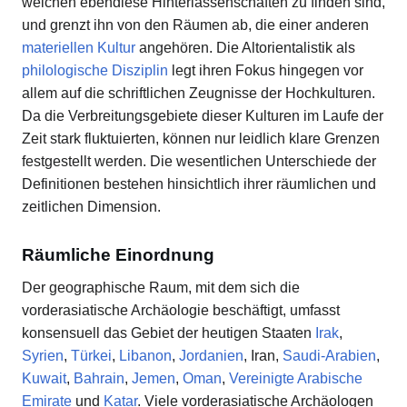
welchen ebendiese Hinterlassenschaften zu finden sind,
und grenzt ihn von den Räumen ab, die einer anderen
materiellen Kultur
angehören. Die Altorientalistik als
philologische Disziplin
legt ihren Fokus hingegen vor
allem auf die schriftlichen Zeugnisse der Hochkulturen.
Da die Verbreitungsgebiete dieser Kulturen im Laufe der
Zeit stark fluktuierten, können nur leidlich klare Grenzen
festgestellt werden. Die wesentlichen Unterschiede der
Definitionen bestehen hinsichtlich ihrer räumlichen und
zeitlichen Dimension.
Räumliche Einordnung
Der geographische Raum, mit dem sich die
vorderasiatische Archäologie beschäftigt, umfasst
konsensuell das Gebiet der heutigen Staaten
Irak
,
Syrien
,
Türkei
,
Libanon
,
Jordanien
, Iran,
Saudi-Arabien
,
Kuwait
,
Bahrain
,
Jemen
,
Oman
,
Vereinigte Arabische
Emirate
und
Katar
. Viele vorderasiatische Archäologen