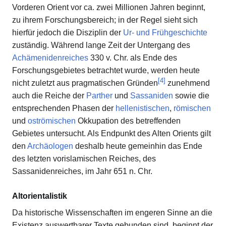
Vorderen Orient vor ca. zwei Millionen Jahren beginnt,
zu ihrem Forschungsbereich; in der Regel sieht sich
hierfür jedoch die Disziplin der
Ur- und Frühgeschichte
zuständig. Während lange Zeit der Untergang des
Achämenidenreiches
330 v. Chr. als Ende des
Forschungsgebietes betrachtet wurde, werden heute
[
4
]
nicht zuletzt aus pragmatischen Gründen
zunehmend
auch die Reiche der
Parther
und
Sassaniden
sowie die
entsprechenden Phasen der
hellenistischen
,
römischen
und
oströmischen
Okkupation des betreffenden
Gebietes untersucht. Als Endpunkt des Alten Orients gilt
den
Archäologen
deshalb heute gemeinhin das Ende
des letzten vorislamischen Reiches, des
Sassanidenreiches, im Jahr 651 n. Chr.
Altorientalistik
Da historische Wissenschaften im engeren Sinne an die
Existenz auswertbarer Texte gebunden sind, beginnt der