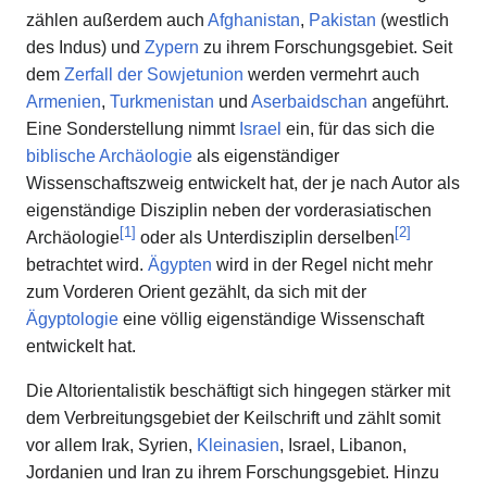
zählen außerdem auch
Afghanistan
,
Pakistan
(westlich
des Indus) und
Zypern
zu ihrem Forschungsgebiet. Seit
dem
Zerfall der Sowjetunion
werden vermehrt auch
Armenien
,
Turkmenistan
und
Aserbaidschan
angeführt.
Eine Sonderstellung nimmt
Israel
ein, für das sich die
biblische Archäologie
als eigenständiger
Wissenschaftszweig entwickelt hat, der je nach Autor als
eigenständige Disziplin neben der vorderasiatischen
[
1
]
[
2
]
Archäologie
oder als Unterdisziplin derselben
betrachtet wird.
Ägypten
wird in der Regel nicht mehr
zum Vorderen Orient gezählt, da sich mit der
Ägyptologie
eine völlig eigenständige Wissenschaft
entwickelt hat.
Die Altorientalistik beschäftigt sich hingegen stärker mit
dem Verbreitungsgebiet der Keilschrift und zählt somit
vor allem Irak, Syrien,
Kleinasien
, Israel, Libanon,
Jordanien und Iran zu ihrem Forschungsgebiet. Hinzu