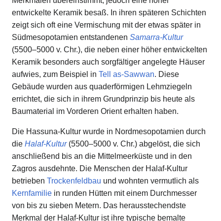
Merkmalen übereinstimmt, jedoch eine höher
entwickelte Keramik besaß. In ihren späteren Schichten
zeigt sich oft eine Vermischung mit der etwas später in
Südmesopotamien entstandenen
Samarra-Kultur
(5500–5000 v. Chr.), die neben einer höher entwickelten
Keramik besonders auch sorgfältiger angelegte Häuser
aufwies, zum Beispiel in
Tell as-Sawwan
. Diese
Gebäude wurden aus quaderförmigen Lehmziegeln
errichtet, die sich in ihrem Grundprinzip bis heute als
Baumaterial im Vorderen Orient erhalten haben.
Die Hassuna-Kultur wurde in Nordmesopotamien durch
die
Halaf-Kultur
(5500–5000 v. Chr.) abgelöst, die sich
anschließend bis an die Mittelmeerküste und in den
Zagros ausdehnte. Die Menschen der Halaf-Kultur
betrieben
Trockenfeldbau
und wohnten vermutlich als
Kernfamilie
in runden Hütten mit einem Durchmesser
von bis zu sieben Metern. Das herausstechendste
Merkmal der Halaf-Kultur ist ihre typische bemalte