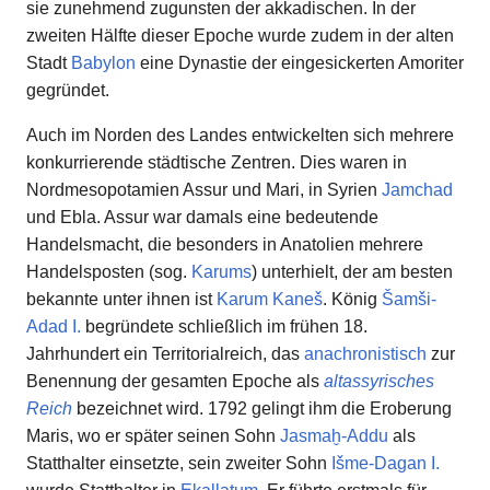
sie zunehmend zugunsten der akkadischen. In der
zweiten Hälfte dieser Epoche wurde zudem in der alten
Stadt
Babylon
eine Dynastie der eingesickerten Amoriter
gegründet.
Auch im Norden des Landes entwickelten sich mehrere
konkurrierende städtische Zentren. Dies waren in
Nordmesopotamien Assur und Mari, in Syrien
Jamchad
und Ebla. Assur war damals eine bedeutende
Handelsmacht, die besonders in Anatolien mehrere
Handelsposten (sog.
Karums
) unterhielt, der am besten
bekannte unter ihnen ist
Karum Kaneš
. König
Šamši-
Adad I.
begründete schließlich im frühen 18.
Jahrhundert ein Territorialreich, das
anachronistisch
zur
Benennung der gesamten Epoche als
altassyrisches
Reich
bezeichnet wird. 1792 gelingt ihm die Eroberung
Maris, wo er später seinen Sohn
Jasmaḫ-Addu
als
Statthalter einsetzte, sein zweiter Sohn
Išme-Dagan I.