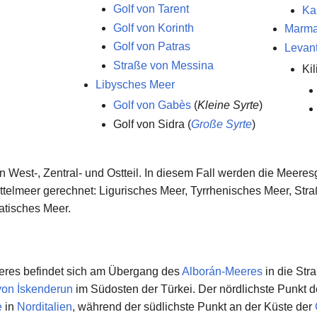
Golf von Tarent
Ka
Golf von Korinth
Marma
Golf von Patras
Levan
Straße von Messina
Ki
Libysches Meer
Golf von Gabès
(
Kleine Syrte
)
Golf von Sidra (
Große Syrte
)
nen West-, Zentral- und Ostteil. In diesem Fall werden die Meere
telmeer gerechnet: Ligurisches Meer, Tyrrhenisches Meer, Stra
iatisches Meer.
eeres befindet sich am Übergang des
Alborán-Meeres
in die Stra
von İskenderun
im Südosten der Türkei. Der nördlichste Punkt d
e
in
Norditalien
, während der südlichste Punkt an der Küste der