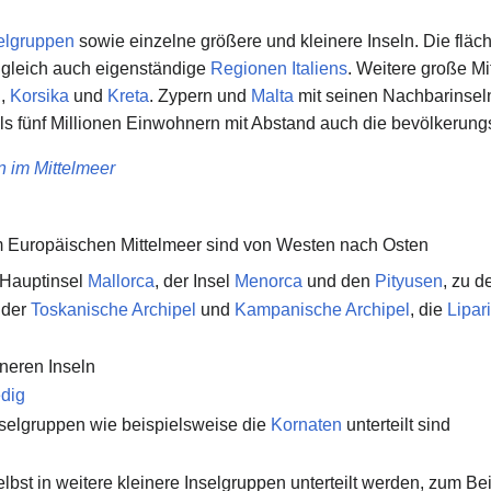
elgruppen
sowie einzelne größere und kleinere Inseln. Die fläch
zugleich auch eigenständige
Regionen Italiens
. Weitere große Mi
n
,
Korsika
und
Kreta
. Zypern und
Malta
mit seinen Nachbarinseln
 als fünf Millionen Einwohnern mit Abstand auch die bevölkerung
n im Mittelmeer
m Europäischen Mittelmeer sind von Westen nach Osten
 Hauptinsel
Mallorca
, der Insel
Menorca
und den
Pityusen
, zu 
 der
Toskanische Archipel
und
Kampanische Archipel
, die
Lipar
neren Inseln
dig
Inselgruppen wie beispielsweise die
Kornaten
unterteilt sind
elbst in weitere kleinere Inselgruppen unterteilt werden, zum Be