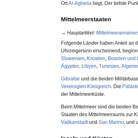
Ort
Al-Agheila
liegt. Der tiefste Pun
Mittelmeerstaaten
→
Hauptartikel
:
Mittelmeeranrainer
Folgende Länder haben Anteil an de
Uhrzeigersinn erscheinend, beginn
Slowenien
,
Kroatien
,
Bosnien und
Ägypten
,
Libyen
,
Tunesien
,
Algerie
Gibraltar
und die beiden Militärbas
Vereinigten Königreich
. Die
Paläst
der Mittelmeerküste.
Beim Mittelmeer sind die beiden Be
Staaten des Mittelmeerraums zur K
Vatikanstadt
und
San Marino
, und