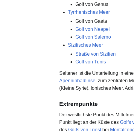
Golf von Genua
Tyrrhenisches Meer
Golf von Gaeta
Golf von Neapel
Golf von Salerno
Sizilisches Meer
Straße von Sizilien
Golf von Tunis
Seltener ist die Unterteilung in ei
Apenninhalbinsel
zum zentralen Mit
(Kleine Syrte), Ionisches Meer, Adr
Extrempunkte
Der westlichste Punkt des Mittelm
Punkt liegt an der Küste des
Golfs 
des
Golfs von Triest
bei
Monfalcon