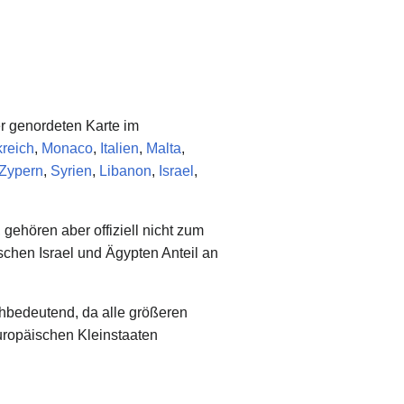
er genordeten Karte im
reich
,
Monaco
,
Italien
,
Malta
,
Zypern
,
Syrien
,
Libanon
,
Israel
,
 gehören aber offiziell nicht zum
chen Israel und Ägypten Anteil an
hbedeutend, da alle größeren
uropäischen Kleinstaaten