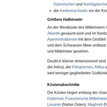
Saronischen
und
Nordägäische
die
Kerkenna-Inseln
vor der Kü
Größere Halbinseln
An der Westküste des Mittelmeers l
Atlantik
gesäumt wird und im Nordo
Apenninhalbinsel
mit dem Großteil 
und dem Schwarzen Meer umfasst 
und Mittelmeer gesehen.
Deutlich kleiner dimensioniert sin
der Adria), der
Peloponnes
,
Attika
u
weit weniger gegliederten Südküste
Küstenabschnitte
Die Küsten liegen entlang der cha
Halbinsel
,
Französische Mittelmee
Levante
(Naher Osten),
Maghreb
(N