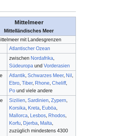
Mittelmeer
Mittelländisches Meer
ittelmeer mit Landesgrenzen
Atlantischer Ozean
zwischen
Nordafrika
,
Südeuropa
und
Vorderasien
se
Atlantik
,
Schwarzes Meer
,
Nil
,
Ebro
,
Tiber
,
Rhone
,
Cheliff
,
Po
und viele andere
ge
Sizilien
,
Sardinien
,
Zypern
,
Korsika
,
Kreta
,
Euböa
,
Mallorca
,
Lesbos
,
Rhodos
,
Korfu
,
Djerba
,
Malta
,
zuzüglich mindestens 4300