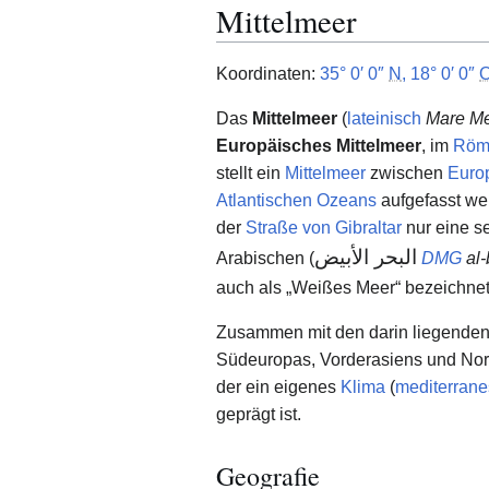
Mittelmeer
Koordinaten:
35° 0′ 0″
N
,
18° 0′ 0″
Das
Mittelmeer
(
lateinisch
Mare Me
Europäisches Mittelmeer
, im
Röm
stellt ein
Mittelmeer
zwischen
Euro
Atlantischen Ozeans
aufgefasst we
der
Straße von Gibraltar
nur eine s
البحر الأبيض
Arabischen (
DMG
al-
auch als „Weißes Meer“ bezeichnet
Zusammen mit den darin liegenden
Südeuropas, Vorderasiens und Nord
der ein eigenes
Klima
(
mediterrane
geprägt ist.
Geografie