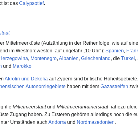
kt ist das
Calypsotief
.
staat
r Mittelmeerküste (Aufzählung in der Reihenfolge, wie auf ein
end im Westnordwesten, auf ungefähr „10 Uhr“):
Spanien
,
Frank
 Herzegowina
,
Montenegro
,
Albanien
,
Griechenland
, die
Türkei
,
n
und
Marokko
.
en
Akrotiri und Dekelia
auf Zypern sind britische Hoheitsgebiete,
inensischen Autonomiegebiete
haben mit dem
Gazastreifen
zwis
griffe
Mittelmeerstaat
und
Mittelmeeranrainerstaat
nahezu gleic
üste Zugang haben. Zu Ersteren gehören allerdings noch die e
 unter Umständen auch
Andorra
und
Nordmazedonien
.