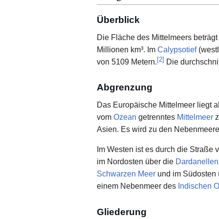
Überblick
Die Fläche des Mittelmeers beträgt
Millionen km³. Im
Calypsotief
(westl
[
2
]
von 5109 Metern.
Die durchschnit
Abgrenzung
Das Europäische Mittelmeer liegt 
vom
Ozean
getrenntes
Mittelmeer
z
Asien. Es wird zu den Nebenmeer
Im Westen ist es durch die Straße 
im Nordosten über die
Dardanellen
Schwarzen Meer
und im Südosten 
einem Nebenmeer des
Indischen 
Gliederung