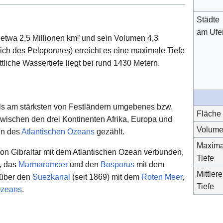
Städte
am Ufe
 etwa 2,5 Millionen km² und sein Volumen 4,3
ich des Peloponnes) erreicht es eine maximale Tiefe
tliche Wassertiefe liegt bei rund 1430 Metern.
als am stärksten von Festländern umgebenes bzw.
Fläche
wischen den drei Kontinenten Afrika, Europa und
Volum
en des
Atlantischen Ozeans
gezählt.
Maxima
von Gibraltar mit dem Atlantischen Ozean verbunden,
Tiefe
, das
Marmarameer
und den
Bosporus
mit dem
Mittlere
über den
Suezkanal
(seit 1869) mit dem
Roten Meer
,
Tiefe
Ozeans
.