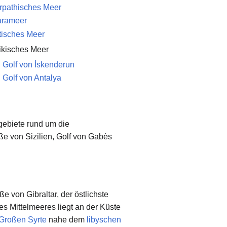
rpathisches Meer
rameer
tisches Meer
likisches Meer
Golf von İskenderun
Golf von Antalya
sgebiete rund um die
ße von Sizilien, Golf von Gabès
ße von Gibraltar, der östlichste
es Mittelmeeres liegt an der Küste
Großen Syrte
nahe dem
libyschen