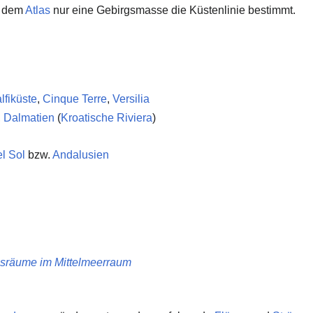
it dem
Atlas
nur eine Gebirgsmasse die Küstenlinie bestimmt.
fiküste
,
Cinque Terre
,
Versilia
,
Dalmatien
(
Kroatische Riviera
)
l Sol
bzw.
Andalusien
gsräume im Mittelmeerraum