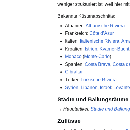
weniger strukturiert ist, weil hier m
Bekannte Küstenabschnitte:
Albanien:
Albanische Riviera
Frankreich:
Côte d’Azur
Italien:
Italienische Riviera
,
Amal
Kroatien:
Istrien
,
Kvarner-Bucht
Monaco
(
Monte-Carlo
)
Spanien:
Costa Brava
,
Costa de
Gibraltar
Türkei:
Türkische Riviera
Syrien
,
Libanon
,
Israel
:
Levante
Städte und Ballungsräume
→
Hauptartikel
:
Städte und Ballun
Zuflüsse