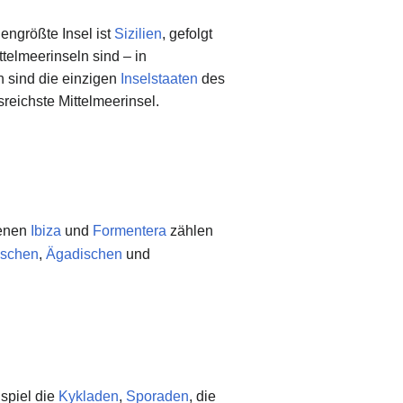
engrößte Insel ist
Sizilien
, gefolgt
ttelmeerinseln sind – in
 sind die einzigen
Inselstaaten
des
sreichste Mittelmeerinsel.
denen
Ibiza
und
Formentera
zählen
ischen
,
Ägadischen
und
ispiel die
Kykladen
,
Sporaden
, die