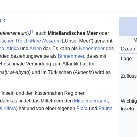
O
[
1
]
diterraneum
),
auch
Mittelländisches Meer
oder
M
ischen Reich
Mare Nostrum
(„Unser Meer“) genannt,
pa
,
Afrika
und
Asien
dar. Es kann als
Nebenmeer
des
Ozean
rden beziehungsweise als
Binnenmeer
, da es mit
Lage
ehr schmale Verbindung zum Atlantik hat. Im
baḥr al-abyaḍ
) und im Türkischen (
Akdeniz
) wird es
Zuflüs
.
 Inseln und den küstennahen Regionen
afrikas bildet das Mittelmeer den
Mittelmeerraum
,
Wichti
s Klima
) hat und von einer eigenen
Flora
und
Fauna
Inseln