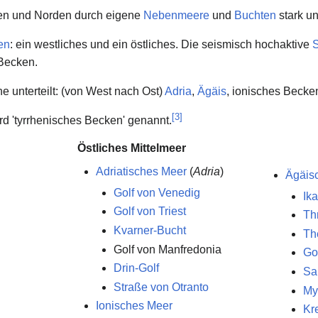
sten und Norden durch eigene
Nebenmeere
und
Buchten
stark un
en
: ein westliches und ein östliches. Die seismisch hochaktive
 Becken.
che unterteilt: (von West nach Ost)
Adria
,
Ägäis
, ionisches Becke
[
3
]
rd 'tyrrhenisches Becken' genannt.
Östliches Mittelmeer
Adriatisches Meer
(
Adria
)
Ägäis
Golf von Venedig
Ik
Golf von Triest
Th
Kvarner-Bucht
Th
Golf von Manfredonia
Go
Drin-Golf
Sa
Straße von Otranto
My
Ionisches Meer
Kr