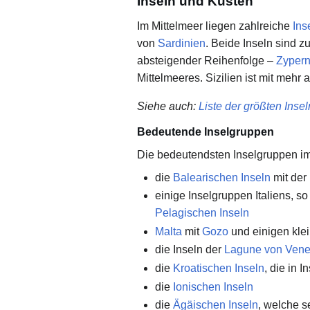
Inseln und Küsten
Im Mittelmeer liegen zahlreiche
Ins
von
Sardinien
. Beide Inseln sind 
absteigender Reihenfolge –
Zyper
Mittelmeeres. Sizilien ist mit mehr
Siehe auch
:
Liste der größten Insel
Bedeutende Inselgruppen
Die bedeutendsten Inselgruppen i
die
Balearischen Inseln
mit der
einige Inselgruppen Italiens, so
Pelagischen Inseln
Malta
mit
Gozo
und einigen klei
die Inseln der
Lagune von Vene
die
Kroatischen Inseln
, die in 
die
Ionischen Inseln
die
Ägäischen Inseln
, welche s