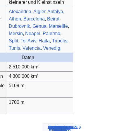
kleinerer und Kleinstinseln
Alexandria
,
Algier
,
Antalya
,
r
Athen
,
Barcelona
,
Beirut
,
Dubrovnik
,
Genua
,
Marseille
,
Mersin
,
Neapel
,
Palermo
,
Split
,
Tel Aviv
,
Haifa
,
Tripolis
,
Tunis
,
Valencia
,
Venedig
Daten
2.510.000 km²
en
4.300.000 km³
le
5109 m
1700 m
BALEAREN-
IONISCHES
LIBYSCHES
ÄGÄISCHES
LEVANTISCHES
ALBORÁN-
MARMARA-
LIGURISCHES
TYRRHE-
ADRIA-
NISCHES
TISCHES
MEER
MEER
MEER
MEER
MEER
MEER
MEER
MEER