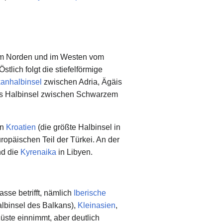
im Norden und im Westen vom
stlich folgt die stiefelförmige
anhalbinsel
zwischen Adria, Ägäis
ls Halbinsel zwischen Schwarzem
in
Kroatien
(die größte Halbinsel in
ropäischen Teil der Türkei. An der
nd die
Kyrenaika
in Libyen.
sse betrifft, nämlich
Iberische
albinsel des Balkans),
Kleinasien
,
üste einnimmt, aber deutlich