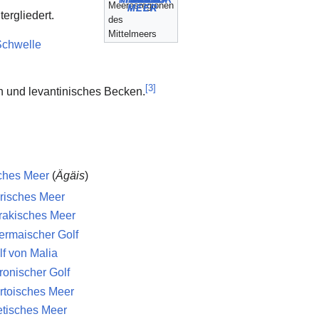
Meeresregionen
MEER
MEER
tergliedert.
des
Mittelmeers
Schwelle
[
3
]
n und levantinisches Becken.
ches Meer
(
Ägäis
)
arisches Meer
rakisches Meer
ermaischer Golf
lf von Malia
ronischer Golf
rtoisches Meer
etisches Meer