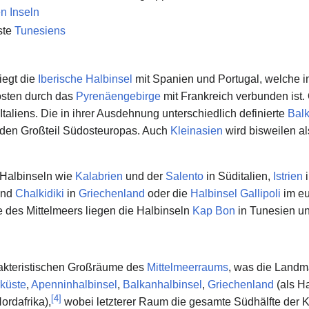
n Inseln
ste
Tunesiens
iegt die
Iberische Halbinsel
mit Spanien und Portugal, welche 
sten durch das
Pyrenäengebirge
mit Frankreich verbunden ist. Ö
Italiens. Die in ihrer Ausdehnung unterschiedlich definierte
Balk
den Großteil Südosteuropas. Auch
Kleinasien
wird bisweilen a
d Halbinseln wie
Kalabrien
und der
Salento
in Süditalien,
Istrien
nd
Chalkidiki
in
Griechenland
oder die
Halbinsel Gallipoli
im eu
 des Mittelmeers liegen die Halbinseln
Kap Bon
in Tunesien u
rakteristischen Großräume des
Mittelmeerraums
, was die Landma
rküste
,
Apenninhalbinsel
,
Balkanhalbinsel
,
Griechenland
(als H
[
4
]
ordafrika),
wobei letzterer Raum die gesamte Südhälfte der K