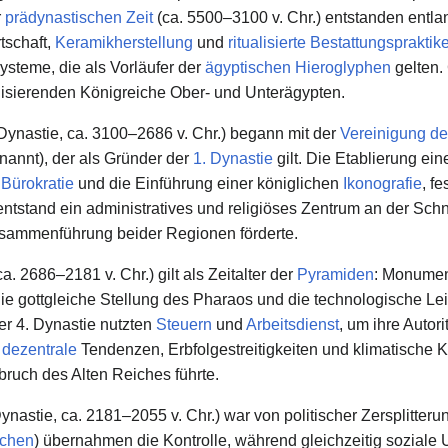
r
prädynastischen Zeit
(ca. 5500–3100 v. Chr.) entstanden entlan
tschaft,
Keramikherstellung
und
ritualisierte
Bestattungspraktik
steme, die als Vorläufer der
ägyptischen Hieroglyphen
gelten.
valisierenden Königreiche Ober- und Unterägypten.
 Dynastie, ca. 3100–2686 v. Chr.) begann mit der
Vereinigung de
annt), der als Gründer der
1. Dynastie
gilt. Die Etablierung ein
e
Bürokratie
und die Einführung einer königlichen
Ikonografie
, f
ntstand ein administratives und religiöses Zentrum an der Schn
Zusammenführung beider Regionen förderte.
ca. 2686–2181 v. Chr.) gilt als Zeitalter der
Pyramiden
: Monumen
ie gottgleiche Stellung des Pharaos und die technologische Lei
er 4. Dynastie nutzten
Steuern
und
Arbeitsdienst
, um ihre Auto
h
dezentrale
Tendenzen, Erbfolgestreitigkeiten und klimatische Kri
uch des Alten Reiches führte.
Dynastie, ca. 2181–2055 v. Chr.) war von politischer Zersplitt
chen
) übernahmen die Kontrolle, während gleichzeitig sozial