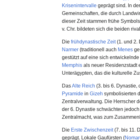
Krisenintervalle
geprägt sind. In de
Gemeinschaften, die durch Landwir
dieser Zeit stammen frühe Symbolsy
v. Chr. bildeten sich die beiden ri
Die
frühdynastische Zeit
(1. und 2.
Narmer
(traditionell auch
Menes
gen
gestützt auf eine sich entwickelnd
Memphis
als neuer Residenzstadt e
Unterägypten, das die kulturelle 
Das
Alte Reich
(3. bis 6. Dynastie, 
Pyramide
in
Gizeh
symbolisierten d
Zentralverwaltung. Die Herrscher d
der 6. Dynastie schwächten jedoc
Zentralmacht, was zum Zusammenbr
Die
Erste Zwischenzeit
(7. bis 11. 
geprägt. Lokale Gaufürsten (
Nomar