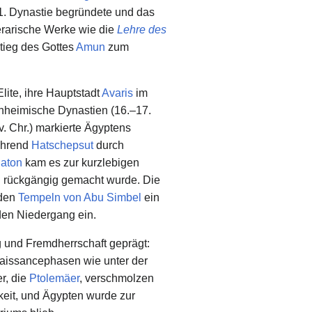
11. Dynastie begründete und das
iterarische Werke wie die
Lehre des
tieg des Gottes
Amun
zum
Elite, ihre Hauptstadt
Avaris
im
einheimische Dynastien (16.–17.
. Chr.) markierte Ägyptens
ährend
Hatschepsut
durch
aton
kam es zur kurzlebigen
n
rückgängig gemacht wurde. Die
 den
Tempeln von Abu Simbel
ein
den Niedergang ein.
ng und Fremdherrschaft geprägt:
naissancephasen wie unter der
r, die
Ptolemäer
, verschmolzen
hkeit, und Ägypten wurde zur