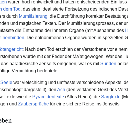
ngen
waren hoch entwickelt und hatten entscheidenden Einfluss au
h dem Tod
, das eine idealisierte Fortsetzung des irdischen Das
ers durch
Mumifizierung
, die Durchführung korrekter Bestattung
den und magischen Texten. Der Mumifizierungsprozess, der u
umfasste die Entnahme der inneren Organe (mit Ausnahme des
H
einenbinden
. Die entnommenen Organe wurden in speziellen G
otengericht
: Nach dem Tod erschien der Verstorbene vor eine
rstorbenen wurde mit der Feder der Ma'at gewogen. War das Her
in das paradiesische Jenseits eingehen, war es mit
Sünden
belas
ltige Vernichtung bedeutete.
r
Seele
war vielschichtig und umfasste verschiedene Aspekte: 
enschenkopf dargestellt), den
Ach
(den verklärten Geist des Ver
se Texte wie die
Pyramidentexte
(Altes Reich), die
Sargtexte
(Mi
ungen und
Zaubersprüche
für eine sichere Reise ins Jenseits.
leben