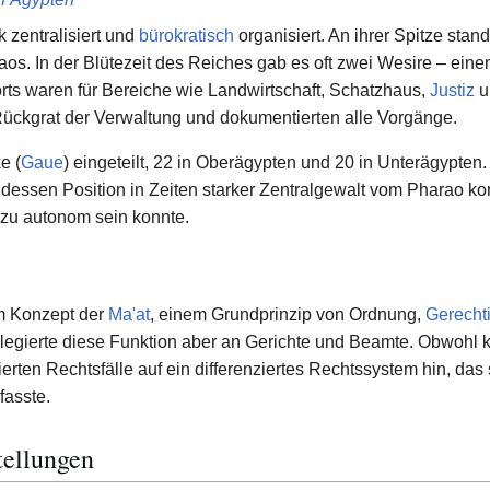
 zentralisiert und
bürokratisch
organisiert. An ihrer Spitze stan
os. In der Blütezeit des Reiches gab es oft zwei Wesire – einen
ts waren für Bereiche wie Landwirtschaft, Schatzhaus,
Justiz
u
Rückgrat der Verwaltung und dokumentierten alle Vorgänge.
e (
Gaue
) eingeteilt, 22 in Oberägypten und 20 in Unterägypte
essen Position in Zeiten starker Zentralgewalt vom Pharao kontr
zu autonom sein konnte.
m Konzept der
Ma'at
, einem Grundprinzip von Ordnung,
Gerechti
elegierte diese Funktion aber an Gerichte und Beamte. Obwoh
tierten Rechtsfälle auf ein differenziertes Rechtssystem hin, da
asste.
tellungen