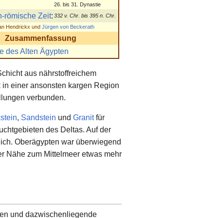
26. bis 31. Dynastie
h-römische Zeit
:
332 v. Chr. bis 395 n. Chr.
an Hendrickx und
Jürgen von Beckerath
Zusammenfassung
e des Alten Ägypten
Schicht aus nährstoffreichem
t
in einer ansonsten kargen Region
ellungen verbunden.
stein
,
Sandstein
und
Granit
für
uchtgebieten des Deltas. Auf der
lich. Oberägypten war überwiegend
der Nähe zum Mittelmeer etwas mehr
asen und dazwischenliegende