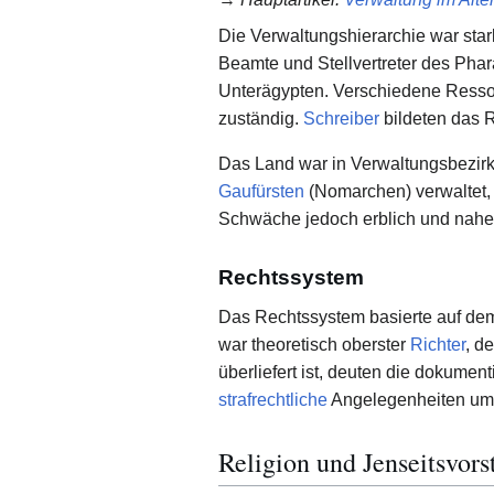
Die Verwaltungshierarchie war stark
Beamte und Stellvertreter des Phara
Unterägypten. Verschiedene Ressor
zuständig.
Schreiber
bildeten das 
Das Land war in Verwaltungsbezirk
Gaufürsten
(Nomarchen) verwaltet, d
Schwäche jedoch erblich und nahe
Rechtssystem
Das Rechtssystem basierte auf de
war theoretisch oberster
Richter
, d
überliefert ist, deuten die dokumen
strafrechtliche
Angelegenheiten umf
Religion und Jenseitsvors