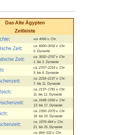
Das
Alte Ägypten
Zeitleiste
chte
:
vor 4000 v. Chr.
ca. 6000–3032 v. Chr.
ische Zeit
:
0. Dynastie
ca. 3032–2707 v. Chr.
tische Zeit
:
1. bis 2. Dynastie
ca. 2707–2216 v. Chr.
ch
:
3. bis 6. Dynastie
ca. 2216–2137 v. Chr.
schenzeit
:
7. bis 11. Dynastie
ca. 2137–1781 v. Chr.
Reich
:
11. bis 12. Dynastie
ca. 1648–1550 v. Chr.
ischenzeit
:
13. bis 17. Dynastie
ca. 1550–1070 v. Chr.
ich
:
18. bis 20. Dynastie
ca. 1070–664 v. Chr.
schenzeit
:
21. bis 25. Dynastie
ca. 664–332 v. Chr.