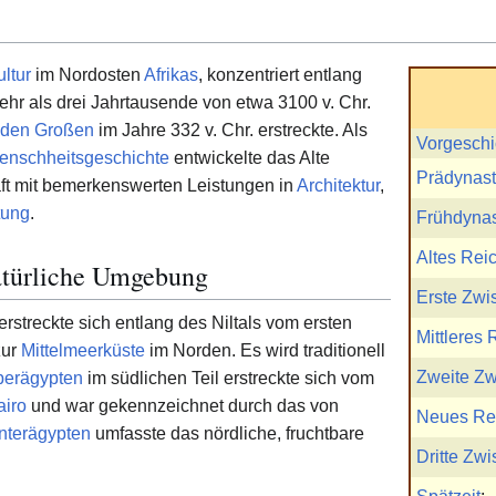
ltur
im Nordosten
Afrikas
, konzentriert entlang
mehr als drei Jahrtausende von etwa 3100 v. Chr.
 den Großen
im Jahre 332 v. Chr. erstreckte. Als
Vorgeschi
enschheitsgeschichte
entwickelte das Alte
Prädynast
ft mit bemerkenswerten Leistungen in
Architektur
,
tung
.
Frühdynas
Altes Rei
atürliche Umgebung
Erste Zwi
rstreckte sich entlang des Niltals vom ersten
Mittleres 
zur
Mittelmeerküste
im Norden. Es wird traditionell
Zweite Zw
erägypten
im südlichen Teil erstreckte sich vom
airo
und war gekennzeichnet durch das von
Neues Re
nterägypten
umfasste das nördliche, fruchtbare
Dritte Zwi