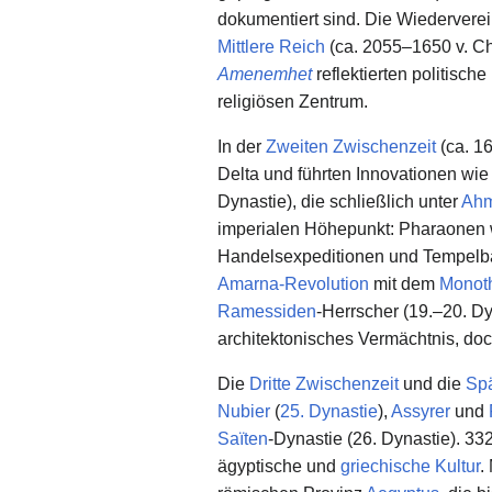
dokumentiert sind. Die Wiedervere
Mittlere Reich
(ca. 2055–1650 v. Chr
Amenemhet
reflektierten politisc
religiösen Zentrum.
In der
Zweiten Zwischenzeit
(ca. 16
Delta und führten Innovationen wi
Dynastie), die schließlich unter
Ahm
imperialen Höhepunkt: Pharaonen
Handelsexpeditionen und Tempelb
Amarna-Revolution
mit dem
Monot
Ramessiden
-Herrscher (19.–20. Dy
architektonisches Vermächtnis, doc
Die
Dritte Zwischenzeit
und die
Spä
Nubier
(
25. Dynastie
),
Assyrer
und
Saïten
-Dynastie (26. Dynastie). 332
ägyptische und
griechische Kultur
.