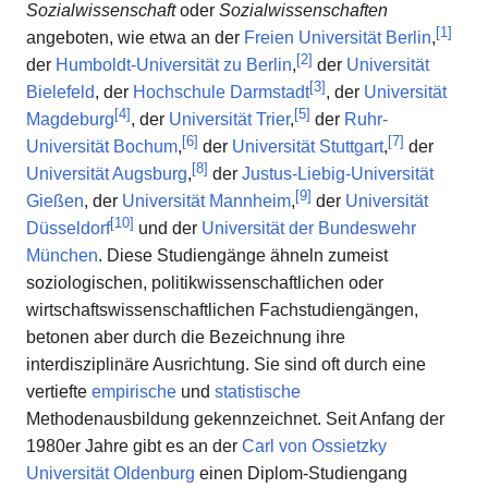
Sozialwissenschaft
oder
Sozialwissenschaften
[
1
]
angeboten, wie etwa an der
Freien Universität Berlin
,
[
2
]
der
Humboldt-Universität zu Berlin
,
der
Universität
[
3
]
Bielefeld
, der
Hochschule Darmstadt
, der
Universität
[
4
]
[
5
]
Magdeburg
, der
Universität Trier
,
der
Ruhr-
[
6
]
[
7
]
Universität Bochum
,
der
Universität Stuttgart
,
der
[
8
]
Universität Augsburg
,
der
Justus-Liebig-Universität
[
9
]
Gießen
, der
Universität Mannheim
,
der
Universität
[
10
]
Düsseldorf
und der
Universität der Bundeswehr
München
. Diese Studiengänge ähneln zumeist
soziologischen, politikwissenschaftlichen oder
wirtschaftswissenschaftlichen Fachstudiengängen,
betonen aber durch die Bezeichnung ihre
interdisziplinäre Ausrichtung. Sie sind oft durch eine
vertiefte
empirische
und
statistische
Methodenausbildung gekennzeichnet. Seit Anfang der
1980er Jahre gibt es an der
Carl von Ossietzky
Universität Oldenburg
einen Diplom-Studiengang