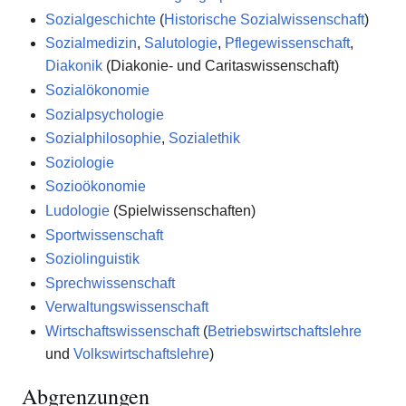
Sozialgeschichte
(
Historische Sozialwissenschaft
)
Sozialmedizin
,
Salutologie
,
Pflegewissenschaft
,
Diakonik
(Diakonie- und Caritaswissenschaft)
Sozialökonomie
Sozialpsychologie
Sozialphilosophie
,
Sozialethik
Soziologie
Sozioökonomie
Ludologie
(Spielwissenschaften)
Sportwissenschaft
Soziolinguistik
Sprechwissenschaft
Verwaltungswissenschaft
Wirtschaftswissenschaft
(
Betriebswirtschaftslehre
und
Volkswirtschaftslehre
)
Abgrenzungen