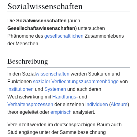
Sozialwissenschaften
Die
Sozialwissenschaften
(auch
Gesellschaftswissenschaften
) untersuchen
Phänomene des
gesellschaftlichen
Zusammenlebens
der Menschen.
Beschreibung
In den Sozial
wissenschaften
werden Strukturen und
Funktionen
sozialer Verflechtungszusammenhänge
von
Institutionen
und
Systemen
und auch deren
Wechselwirkung mit
Handlungs
- und
Verhaltensprozessen
der einzelnen
Individuen
(
Akteure
)
theoriegeleitet oder
empirisch
analysiert.
Vereinzelt werden im deutschsprachigen Raum auch
Studiengänge unter der Sammelbezeichnung