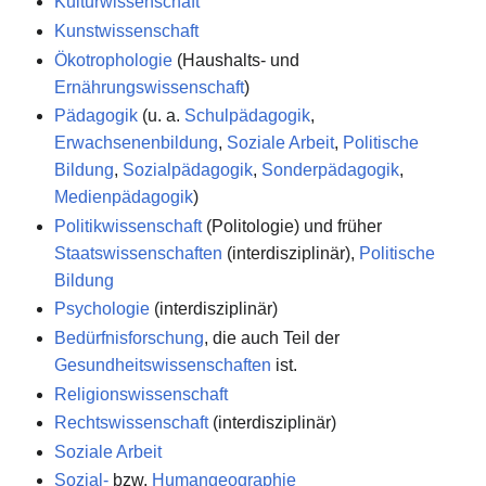
Kulturwissenschaft
Kunstwissenschaft
Ökotrophologie
(Haushalts- und
Ernährungswissenschaft
)
Pädagogik
(u. a.
Schulpädagogik
,
Erwachsenenbildung
,
Soziale Arbeit
,
Politische
Bildung
,
Sozialpädagogik
,
Sonderpädagogik
,
Medienpädagogik
)
Politikwissenschaft
(Politologie) und früher
Staatswissenschaften
(interdisziplinär),
Politische
Bildung
Psychologie
(interdisziplinär)
Bedürfnisforschung
, die auch Teil der
Gesundheitswissenschaften
ist.
Religionswissenschaft
Rechtswissenschaft
(interdisziplinär)
Soziale Arbeit
Sozial-
bzw.
Humangeographie