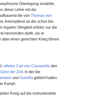
losophische Überlegung anstellte,
r, diese Lehre mit der
 aufbauend die von
Thomas von
ist. Anknüpfend an die schon bei
 legalen Obrigkeit erklärt, nur die
d hervorrufen dürfe, als er
r aber einen gerechten Krieg führen
d
-ethiker
Carl von Clausewitz
den
m
Geist der Zeit
, in der die
tarmeen
und
Guerilla
geführt hatten.
ler Kampf.
eden Krieg auf die instrumentelle