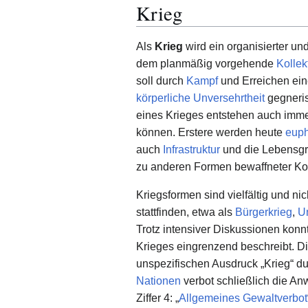
Krieg
Als
Krieg
wird ein organisierter und
dem planmäßig vorgehende
Kollek
soll durch
Kampf
und Erreichen ein
körperliche Unversehrtheit
gegneris
eines Krieges entstehen auch immer 
können. Erstere werden heute
euph
auch
Infrastruktur
und die Lebensgru
zu anderen Formen bewaffneter Konfl
Kriegsformen sind vielfältig und ni
stattfinden, etwa als
Bürgerkrieg
,
U
Trotz intensiver Diskussionen konnte
Krieges eingrenzend beschreibt. D
unspezifischen Ausdruck „Krieg“ du
Nationen
verbot schließlich die An
Ziffer 4: „
Allgemeines Gewaltverbot