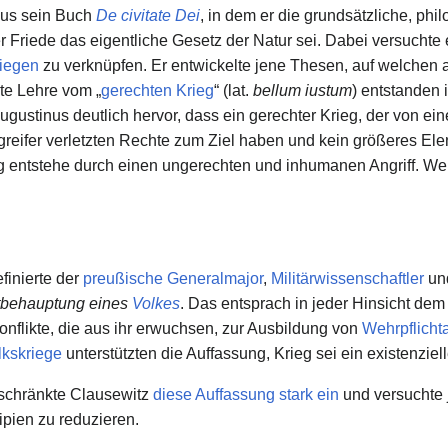
nus sein Buch
De civitate Dei
, in dem er die grundsätzliche, phi
 Friede das eigentliche Gesetz der Natur sei. Dabei versuchte e
riegen
zu verknüpfen. Er entwickelte jene Thesen, auf welchen
te Lehre vom „
gerechten Krieg
“ (lat.
bellum iustum
) entstanden 
stinus deutlich hervor, dass ein gerechter Krieg, der von einer
reifer verletzten Rechte zum Ziel haben und kein größeres Elen
eg entstehe durch einen ungerechten und inhumanen Angriff. We
finierte der
preußische
Generalmajor
,
Militärwissenschaftler
un
tbehauptung eines
Volkes
. Das entsprach in jeder Hinsicht de
nflikte, die aus ihr erwuchsen, zur Ausbildung von
Wehrpflich
lkskriege
unterstützten die Auffassung, Krieg sei ein existenziel
 schränkte Clausewitz
diese Auffassung stark ein
und versuchte j
pien zu reduzieren.