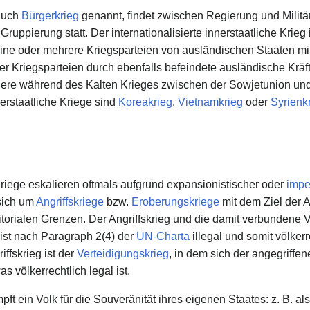
 auch
Bürgerkrieg
genannt, findet zwischen Regierung und Militä
Gruppierung statt. Der internationalisierte innerstaatliche Krieg 
eine oder mehrere Kriegsparteien von ausländischen Staaten mili
ter Kriegsparteien durch ebenfalls befeindete ausländische Kräf
ndere während des Kalten Krieges zwischen der Sowjetunion u
nnerstaatliche Kriege sind
Koreakrieg
,
Vietnamkrieg
oder
Syrienk
riege eskalieren oftmals aufgrund expansionistischer oder
impe
 sich um
Angriffskriege
bzw.
Eroberungskriege
mit dem Ziel der 
ritorialen Grenzen. Der Angriffskrieg und die damit verbundene 
es ist nach Paragraph 2(4) der
UN-Charta
illegal und somit völkerr
fskrieg ist der
Verteidigungskrieg
, in dem sich der angegriffen
s völkerrechtlich legal ist.
ft ein Volk für die Souveränität ihres eigenen Staates: z. B. al