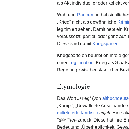
als Akt individueller oder kollektive
Während
Rauben
und absichtliche
„Krieg“ nicht als gewöhnliche
Krimin
legitimiert sehen. Damit hebt ein K
voraussetzt, partiell oder ganz au
Diese sind damit
Kriegspartei
.
Kriegsparteien beurteilen ihre eige
einer
Legitimation
. Krieg als Staat
Regelung zwischenstaatlicher Bezi
Etymologie
Das Wort „Krieg“ (von
althochdeuts
„Kampf“, „Bewaffnete Auseinanders
mittelniederländisch
crijch
. Eine a
gghw
*g
rei-
zurück. Diese hat ihre E
Bedeutung „Überheblichkeit, Gewaltt