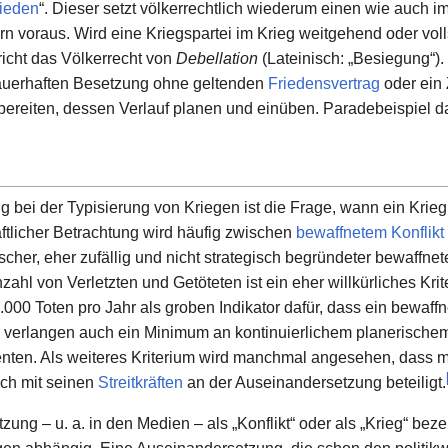
ieden
“. Dieser setzt völkerrechtlich wiederum einen wie auch 
voraus. Wird eine Kriegspartei im Krieg weitgehend oder vollst
richt das Völkerrecht von
Debellation
(Lateinisch: „Besiegung“). 
auerhaften Besetzung ohne geltenden
Friedensvertrag
oder ein 
rbereiten, dessen Verlauf planen und einüben. Paradebeispiel da
bei der Typisierung von Kriegen ist die Frage, wann ein Krieg
aftlicher Betrachtung wird häufig zwischen
bewaffnetem Konflikt
adischer, eher zufällig und nicht strategisch begründeter bewaf
ahl von Verletzten und Getöteten ist ein eher willkürliches Kr
00 Toten pro Jahr als groben Indikator dafür, dass ein bewaffne
en verlangen auch ein Minimum an kontinuierlichem planerisch
nten. Als weiteres Kriterium wird manchmal angesehen, dass 
ich mit seinen
Streitkräften
an der Auseinandersetzung beteiligt.
g – u. a. in den Medien – als „Konflikt“ oder als „Krieg“ bezeic