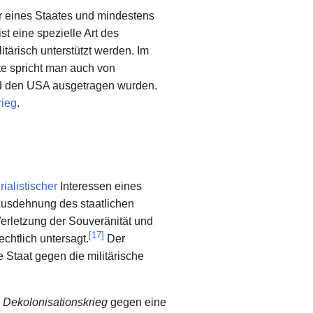
r eines Staates und mindestens
ist eine spezielle Art des
tärisch unterstützt werden. Im
te spricht man auch von
nd den USA ausgetragen wurden.
rieg
.
rialistischer
Interessen eines
Ausdehnung des staatlichen
Verletzung der Souveränität und
[
17
]
echtlich untersagt.
Der
e Staat gegen die militärische
s
Dekolonisationskrieg
gegen eine