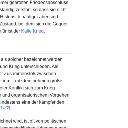
immer gearteten Friedensabschluss
ändig zerstört, so dass sie nicht
Historisch häufiger aber sind
Zustand, bei dem sich die Gegner
für ist der
Kalte Krieg
.
 als solcher bezeichnet werden
und Krieg unterschieden. Als
fneter Zusammenstoß zwischen
iterium. Trotzdem nehmen große
ter Konflikt sich zum Krieg
em und organisatorischem Vorgehen
mindestens eine der kämpfenden
[
14
]
[
2
]
hnet wird, ist oft von politischen