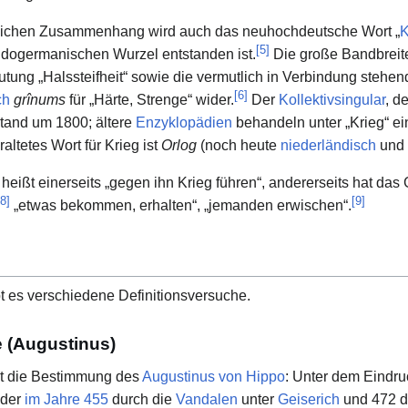
tlichen Zusammenhang wird auch das neuhochdeutsche Wort „
K
[
5
]
ndogermanischen Wurzel entstanden ist.
Die große Bandbreit
tung „Halssteifheit“ sowie die vermutlich in Verbindung stehen
[
6
]
ch
grînums
für „Härte, Strenge“ wider.
Der
Kollektivsingular
, d
stand um 1800; ältere
Enzyklopädien
behandeln unter „Krieg“ ei
altetes Wort für Krieg ist
Orlog
(noch heute
niederländisch
und
ißt einerseits „gegen ihn Krieg führen“, andererseits hat das
8
]
[
9
]
„etwas bekommen, erhalten“, „jemanden erwischen“.
 es verschiedene Definitionsversuche.
e (Augustinus)
ilt die Bestimmung des
Augustinus von Hippo
: Unter dem Eindru
eder
im Jahre 455
durch die
Vandalen
unter
Geiserich
und 472 