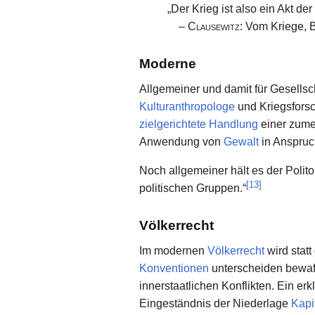
„Der Krieg ist also ein Akt der
–
Clausewitz
:
Vom Kriege, Bu
Moderne
Allgemeiner und damit für Gesellsc
Kulturanthropologe
und Kriegsfors
zielgerichtete
Handlung
einer zume
Anwendung von
Gewalt
in Anspruc
Noch allgemeiner hält es der Polit
[
13
]
politischen Gruppen.“
Völkerrecht
Im modernen
Völkerrecht
wird stat
Konventionen
unterscheiden bewaff
innerstaatlichen Konflikten. Ein er
Eingeständnis der Niederlage
Kapi