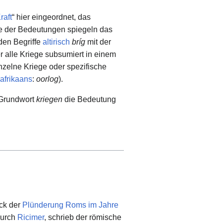
raft
“ hier eingeordnet, das
e der Bedeutungen spiegeln das
den Begriffe
altirisch
bríg
mit der
er alle Kriege subsumiert in einem
nzelne Kriege oder spezifische
afrikaans
:
oorlog
).
 Grundwort
kriegen
die Bedeutung
ck der
Plünderung Roms im Jahre
durch
Ricimer
, schrieb der römische