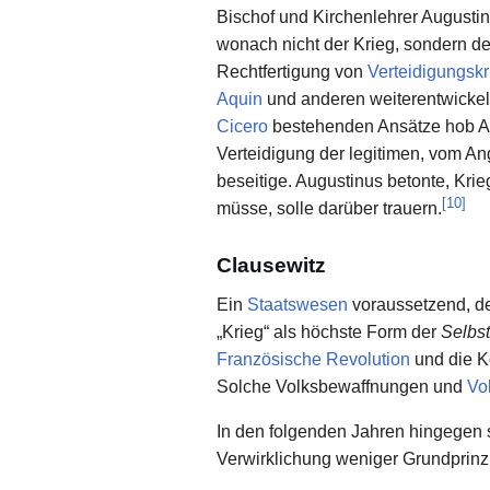
Bischof und Kirchenlehrer Augusti
wonach nicht der Krieg, sondern der
Rechtfertigung von
Verteidigungsk
Aquin
und anderen weiterentwickel
Cicero
bestehenden Ansätze hob Augu
Verteidigung der legitimen, vom Ang
beseitige. Augustinus betonte, Kri
[
10
]
müsse, solle darüber trauern.
Clausewitz
Ein
Staatswesen
voraussetzend, de
„Krieg“ als höchste Form der
Selbs
Französische Revolution
und die Ko
Solche Volksbewaffnungen und
Vo
In den folgenden Jahren hingegen
Verwirklichung weniger Grundprinzi