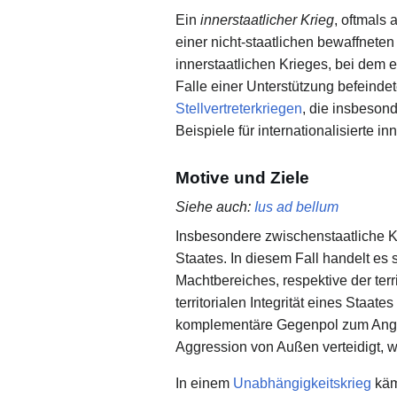
Ein
innerstaatlicher Krieg
, oftmals
einer nicht-staatlichen bewaffneten 
innerstaatlichen Krieges, bei dem 
Falle einer Unterstützung befeinde
Stellvertreterkriegen
, die insbeso
Beispiele für internationalisierte i
Motive und Ziele
Siehe auch
:
Ius ad bellum
Insbesondere zwischenstaatliche K
Staates. In diesem Fall handelt es
Machtbereiches, respektive der ter
territorialen Integrität eines Staat
komplementäre Gegenpol zum Angrif
Aggression von Außen verteidigt, wa
In einem
Unabhängigkeitskrieg
kämp