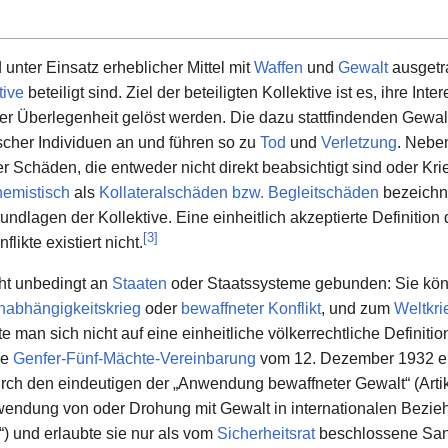
 unter Einsatz erheblicher Mittel mit
Waffen
und
Gewalt
ausgetr
tive
beteiligt sind. Ziel der beteiligten Kollektive ist es, ihre In
er Überlegenheit gelöst werden. Die dazu stattfindenden Gewalt
cher Individuen an und führen so zu
Tod
und
Verletzung
. Nebe
Schäden, die entweder nicht direkt beabsichtigt sind oder Krieg
emistisch
als
Kollateralschäden bzw. Begleitschäden
bezeichne
ndlagen der Kollektive. Eine einheitlich akzeptierte Definitio
[
3
]
ikte existiert nicht.
cht unbedingt an
Staaten
oder Staatssysteme gebunden: Sie kön
nabhängigkeitskrieg
oder
bewaffneter Konflikt
, und zum
Weltkri
 man sich nicht auf eine einheitliche völkerrechtliche Definitio
ie
Genfer-Fünf-Mächte-Vereinbarung
vom 12. Dezember 1932 e
rch den eindeutigen der „Anwendung bewaffneter Gewalt“ (Artike
wendung von oder Drohung mit Gewalt in internationalen Beziehu
“) und erlaubte sie nur als vom
Sicherheitsrat
beschlossene Sa