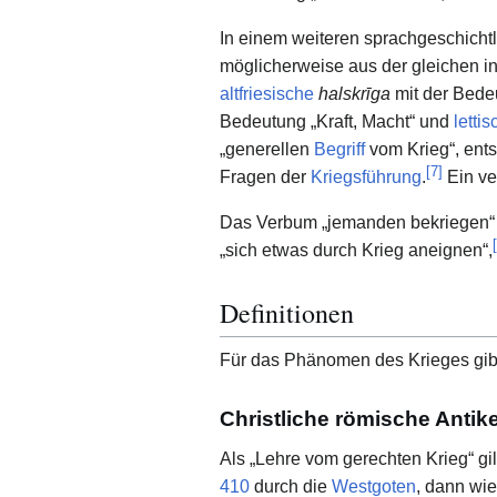
In einem weiteren sprachgeschich
möglicherweise aus der gleichen i
altfriesische
halskrīga
mit der Bedeu
Bedeutung „Kraft, Macht“ und
lettis
„generellen
Begriff
vom Krieg“, ent
[
7
]
Fragen der
Kriegsführung
.
Ein ver
Das Verbum „jemanden bekriegen“ he
[
„sich etwas durch Krieg aneignen“,
Definitionen
Für das Phänomen des Krieges gibt
Christliche römische Antik
Als „Lehre vom gerechten Krieg“ g
410
durch die
Westgoten
, dann wi