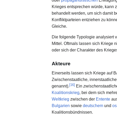
oder
propagandistischen
Erwägunge
Krieges entsprechen würde, kann z
behandelt werden, um sich damit 
Konfliktparteien entziehen zu könn
Gleiche.
Die folgende Typologie analysiert v
Mittel. Oftmals lassen sich Kriege
oder sich der Charakter des Krieg
Akteure
Einerseits lassen sich Kriege auf B
Zwischenstaatliche, innerstaatliche 
[
16
]
genannt).
Ein
zwischenstaatlich
Koalitionskrieg
, bei dem sich mehr
Weltkrieg
zwischen der
Entente
au
Bulgarien
sowie
deutschem
und
os
Koalitionsbündnissen.