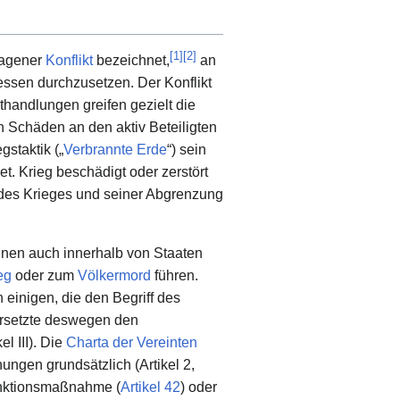
[
1
]
[
2
]
agener
Konflikt
bezeichnet,
an
teressen durchzusetzen. Der Konflikt
handlungen greifen gezielt die
n Schäden an den aktiv Beteiligten
staktik („
Verbrannte Erde
“) sein
t. Krieg beschädigt oder zerstört
n des Krieges und seiner Abgrenzung
nen auch innerhalb von Staaten
eg
oder zum
Völkermord
führen.
n einigen, die den Begriff des
rsetzte deswegen den
l III). Die
Charta der Vereinten
ngen grundsätzlich (Artikel 2,
nktionsmaßnahme (
Artikel 42
) oder