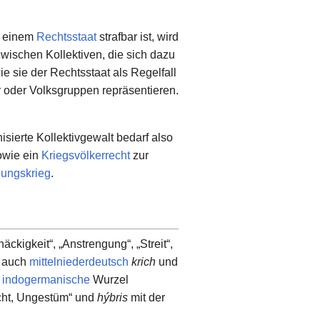
n einem
Rechtsstaat
strafbar ist, wird
wischen Kollektiven, die sich dazu
wie sie der Rechtsstaat als Regelfall
r oder Volksgruppen repräsentieren.
isierte Kollektivgewalt bedarf also
owie ein
Kriegsvölkerrecht
zur
gungskrieg
.
äckigkeit“, „Anstrengung“, „Streit“,
d auch
mittelniederdeutsch
krich
und
e
indogermanische
Wurzel
cht, Ungestüm“ und
hýbris
mit der