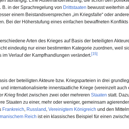
n abhängig. Eine Auseinandersetzung, die schon den politikwis
. B. in der Sprachregelung von
Drittstaaten
bewusst weiterhin al
besser einem Beistandsversprechen „im Kriegsfalle“ oder and
en. Bei der Höherstufung eines einfachen bewaffneten Konflikts
erschiedene Arten des Krieges auf Basis der beteiligten Akteure
 nicht eindeutig nur einer bestimmten Kategorie zuordnen, weil 
[
15
]
es im Verlauf der Kampfhandlungen verändert.
asis der beteiligten Akteure bzw. Kriegsparteien in drei grundl
und internationalisierte innerstaatliche Kriege (vereinzelt auch e
er Krieg
findet zwischen zwei oder mehreren
Staaten
statt. Daz
ere Staaten zu einer, mehr oder weniger, gemeinsam agierenden
s
Frankreich
,
Russland
,
Vereinigtem Königreich
und den Mittel
manischem Reich
ist ein klassisches Beispiel für einen zwische