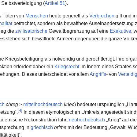
r Selbstverteidigung (
Artikel 51
).
s Töten von
Menschen
heute generell als
Verbrechen
gilt und i
alität
betrachtet, sondern als bewaffnete Auseinandersetzung z
rieg die
zivilisatorische
Gewaltbegrenzung auf eine
Exekutive
, 
f: Es stehen sich bewaffnete Armeen gegenüber, die ganze Völke
ne Kriegsbeteiligung als notwendig und gerechtfertigt. Ihre organ
saktion erfordert daher ein
Kriegsrecht
im Innern eines Staates s
ehungen. Dieses unterscheidet vor allem
Angriffs-
von
Verteidi
ch
chreg
>
mittelhochdeutsch
kriec
) bedeutet ursprünglich „Hartn
[
4
]
etzung“.
In diesem etymologischen Umkreis angesiedelt sin
kademische Rekonstruktion führt
neuhochdeutsch
„Krieg“ auf di
ntsprechung in
griechisch
brímē
mit der Bedeutung „Gewalt, Wu
ätigkeit“.