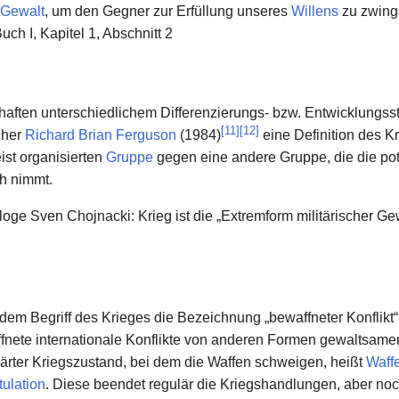
Gewalt
, um den Gegner zur Erfüllung unseres
Willens
zu zwing
ch I, Kapitel 1, Abschnitt 2
haften unterschiedlichem Differenzierungs- bzw. Entwicklungss
[
11
]
[
12
]
cher
Richard Brian Ferguson
(1984)
eine Definition des Kr
ist organisierten
Gruppe
gegen eine andere Gruppe, die die pote
h nimmt.
ologe Sven Chojnacki: Krieg ist die „Extremform militärischer 
t dem Begriff des Krieges die Bezeichnung „bewaffneter Konflik
nete internationale Konflikte von anderen Formen gewaltsamer
klärter Kriegszustand, bei dem die Waffen schweigen, heißt
Waffe
tulation
. Diese beendet regulär die Kriegshandlungen, aber noch