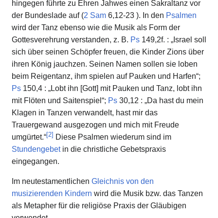
hingegen führte zu Ehren Jahwes einen Sakraltanz vor
der Bundeslade auf (
2 Sam
6,12-23 ). In den
Psalmen
wird der Tanz ebenso wie die Musik als Form der
Gottesverehrung verstanden, z. B.
Ps
149,2f. : „Israel soll
sich über seinen Schöpfer freuen, die Kinder Zions über
ihren König jauchzen. Seinen Namen sollen sie loben
beim Reigentanz, ihm spielen auf Pauken und Harfen“;
Ps
150,4 : „Lobt ihn [Gott] mit Pauken und Tanz, lobt ihn
mit Flöten und Saitenspiel“;
Ps
30,12 : „Da hast du mein
Klagen in Tanzen verwandelt, hast mir das
Trauergewand ausgezogen und mich mit Freude
[
2
]
umgürtet.“
Diese Psalmen wiederum sind im
Stundengebet
in die christliche Gebetspraxis
eingegangen.
Im neutestamentlichen
Gleichnis von den
musizierenden Kindern
wird die Musik bzw. das Tanzen
als Metapher für die religiöse Praxis der Gläubigen
verwendet.