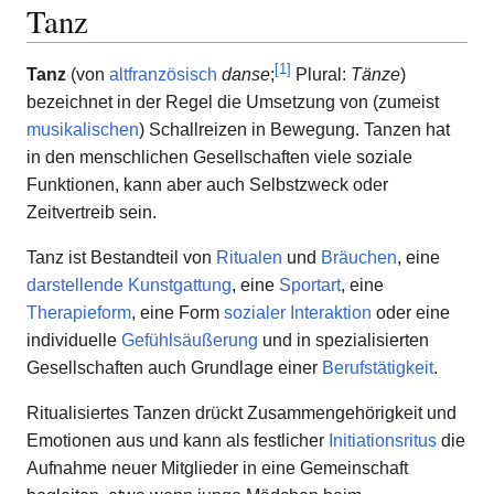
Tanz
[
1
]
Tanz
(von
altfranzösisch
danse
;
Plural:
Tänze
)
bezeichnet in der Regel die Umsetzung von (zumeist
musikalischen
) Schallreizen in Bewegung. Tanzen hat
in den menschlichen Gesellschaften viele soziale
Funktionen, kann aber auch Selbstzweck oder
Zeitvertreib sein.
Tanz ist Bestandteil von
Ritualen
und
Bräuchen
, eine
darstellende Kunstgattung
, eine
Sportart
, eine
Therapieform
, eine Form
sozialer Interaktion
oder eine
individuelle
Gefühlsäußerung
und in spezialisierten
Gesellschaften auch Grundlage einer
Berufstätigkeit
.
Ritualisiertes Tanzen drückt Zusammengehörigkeit und
Emotionen aus und kann als festlicher
Initiationsritus
die
Aufnahme neuer Mitglieder in eine Gemeinschaft