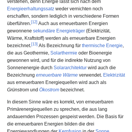
verstehen, denn Energie lässt sich nach dem
Energieerhaltungssatz
weder vernichten noch
erschaffen, sondern lediglich in verschiedene Formen
[
12
]
überführen.
Auch aus erneuerbaren Energien
gewonnene
sekundäre Energieträger
(Elektrizität,
Wärme, Kraftstoff) werden als erneuerbare Energien
[
13
]
bezeichnet.
Als Bezeichnung für
thermische Energie
,
die aus Geothermie,
Solarthermie
oder Bioenergie
gewonnen wird, und für die indirekte Nutzung von
Sonnenenergie durch
Solararchitektur
wird auch die
Bezeichnung
erneuerbare Wärme
verwendet.
Elektrizität
aus erneuerbaren Energiequellen wird auch als
Grünstrom
und
Ökostrom
bezeichnet.
In diesem Sinne wäre es korrekt, von erneuerbaren
Primärenergiequellen zu sprechen, die aus lang
andauernden Prozessen gespeist werden. Die Basis für
die erneuerbaren Energien bilden die drei
Energiewandlungen der
Kernfusion
in der
Sonne
,