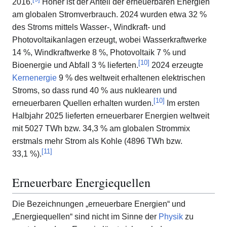
2016.
Höher ist der Anteil der erneuerbaren Energien
am globalen Stromverbrauch. 2024 wurden etwa 32 %
des Stroms mittels Wasser-, Windkraft- und
Photovoltaikanlagen erzeugt, wobei Wasserkraftwerke
14 %, Windkraftwerke 8 %, Photovoltaik 7 % und
[
10
]
Bioenergie und Abfall 3 % lieferten.
2024 erzeugte
Kernenergie
9 % des weltweit erhaltenen elektrischen
Stroms, so dass rund 40 % aus nuklearen und
[
10
]
erneuerbaren Quellen erhalten wurden.
Im ersten
Halbjahr 2025 lieferten erneuerbarer Energien weltweit
mit 5027 TWh bzw. 34,3 % am globalen Strommix
erstmals mehr Strom als Kohle (4896 TWh bzw.
[
11
]
33,1 %).
Erneuerbare Energiequellen
Die Bezeichnungen „erneuerbare Energien“ und
„Energiequellen“ sind nicht im Sinne der
Physik
zu