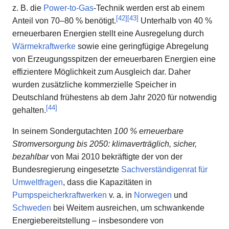
z. B. die
Power-to-Gas
-Technik werden erst ab einem
[
42
]
[
43
]
Anteil von 70–80 % benötigt.
Unterhalb von 40 %
erneuerbaren Energien stellt eine Ausregelung durch
Wärmekraftwerke
sowie eine geringfügige Abregelung
von Erzeugungsspitzen der erneuerbaren Energien eine
effizientere Möglichkeit zum Ausgleich dar. Daher
wurden zusätzliche kommerzielle Speicher in
Deutschland frühestens ab dem Jahr 2020 für notwendig
[
44
]
gehalten.
In seinem Sondergutachten
100 % erneuerbare
Stromversorgung bis 2050: klimaverträglich, sicher,
bezahlbar
von Mai 2010 bekräftigte der von der
Bundesregierung eingesetzte
Sachverständigenrat für
Umweltfragen
, dass die Kapazitäten in
Pumpspeicherkraftwerken
v. a. in
Norwegen
und
Schweden
bei Weitem ausreichen, um schwankende
Energiebereitstellung – insbesondere von