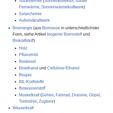
Solarthermie
(
Sonnenkollektor
,
Solare
Fernwärme
,
Sonnenwärmekraftwerk
)
Solarchemie
Aufwindkraftwerk
Bioenergie
(aus
Biomasse
in unterschiedlichster
Form, siehe Artikel
biogener Brennstoff
und
Biokraftstoff
)
Holz
Pflanzenöl
Biodiesel
Bioethanol
und
Cellulose-Ethanol
Biogas
BtL-Kraftstoffe
Biowasserstoff
Muskelkraft
(
Gehen
,
Fahrrad
,
Draisine
,
Göpel
,
Tretmühle
,
Zugtiere
)
Wasserkraft