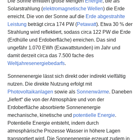
Die Sonne emittiert große Mengen
Energie
, die als
Solarstrahlung (
elektromagnetische Wellen
) die Erde
erreicht. Die von der Sonne auf die
Erde abgestrahlte
Leistung
beträgt circa 174 PW (
Petawatt
). Etwa 30 % der
Strahlung wird reflektiert, sodass circa 122 PW die Erde
(Erdhülle und Erdoberfläche) erreichen. Das sind
ungefähr 1.070 EWh (Exawattstunden) im Jahr und
damit derzeit circa das 7.500 fache des
Weltjahresenergiebedarfs
.
Sonnenenergie lässt sich direkt oder indirekt vielfältig
nutzen. Die direkte Nutzung erfolgt mit
Photovoltaikanlagen
sowie als
Sonnenwärme
. Daneben
„liefert“ die von der Atmosphäre und von der
Erdoberfläche absorbierte Sonnenenergie
mechanische, kinetische und
potentielle Energie
.
Potentielle Energie entsteht, indem durch
atmosphärische Prozesse Wasser in höhere Lagen
transportiert wird. Die Sonnenenergie erzeugt zudem in