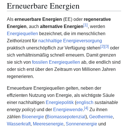
Erneuerbare Energien
Als
erneuerbare Energien
(EE) oder
regenerative
[
1
]
Energien
, auch
alternative Energien
, werden
Energiequellen
bezeichnet, die im menschlichen
Zeithorizont für
nachhaltige
Energieversorgung
[
2
]
[
3
]
praktisch unerschöpflich zur Verfügung stehen
oder
sich verhältnismäßig schnell erneuern. Damit grenzen
sie sich von
fossilen Energiequellen
ab, die endlich sind
oder sich erst über den Zeitraum von Millionen Jahren
regenerieren.
Erneuerbare Energiequellen gelten, neben der
effizienten Nutzung von Energie, als wichtigste Säule
einer nachhaltigen
Energiepolitik
(
englisch
sustainable
[
4
]
energy policy
) und der
Energiewende
.
Zu ihnen
zählen
Bioenergie
(
Biomassepotenzial
),
Geothermie
,
Wasserkraft
,
Meeresenergie
,
Sonnenenergie
und