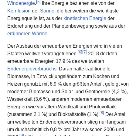
[
5
]
Windenergie
.
Ihre Energie beziehen sie von der
Kernfusion
der
Sonne
, die bei weitem die wichtigste
Energiequelle ist, aus der
kinetischen Energie
der
Erddrehung und der Planetenbewegung sowie aus der
erdinneren Wärme
.
Der Ausbau der erneuerbaren Energien wird in vielen
[
6
]
[
7
]
Staaten weltweit vorangetrieben.
2018 deckten
erneuerbare Energien 17,9 % des weltweiten
Endenergieverbrauchs
. Daran hatte traditionelle
Biomasse, in Entwicklungsländern zum Kochen und
Heizen genutzt, mit 6,9 % den größten Anteil, gefolgt von
moderner Biomasse und Solar- und Geothermie (4,3 %),
Wasserkraft (3,6 %), anderen modernen erneuerbaren
Energien wie vor allem Windkraft und Photovoltaik
[
8
]
(zusammen 2,1 %) und Biokraftstoffe (1 %).
Der Anteil
am weltweiten Endenergieverbrauch stieg nur langsam
um durchschnittlich 0,8 % pro Jahr zwischen 2006 und
[
9
]