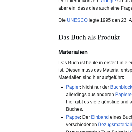
Der Internetkonzern
Google
schätzt
aber ein, dass dies auch eine Frage
Die
UNESCO
legte 1995 den 23. A
Das Buch als Produkt
Materialien
Das Buch ist heute in erster Lini
ist. Diesen muss das Material entspr
Materialien sind hier aufgeführt:
Papier
: Nicht nur der
Buchbloc
allerdings aus anderen
Papiers
hier gibt es viele günstige un
Buches.
Pappe
: Der
Einband
eines Buche
verschiedenen
Bezugsmaterial