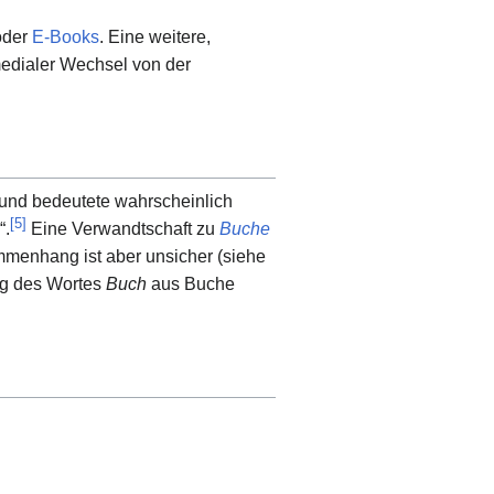
 oder
E-Books
. Eine weitere,
 medialer Wechsel von der
und bedeutete wahrscheinlich
[
5
]
“.
Eine Verwandtschaft zu
Buche
mmenhang ist aber unsicher (siehe
ng des Wortes
Buch
aus Buche