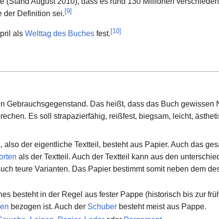
e (Stand August 2010), dass es rund 130 Millionen verschieden
[
9
]
 der Definition sei.
[
10
]
pril als
Welttag des Buches
fest.
e ein Gebrauchsgegenstand. Das heißt, dass das Buch gewisse
echen. Es soll strapazierfähig, reißfest, biegsam, leicht, ästhet
k
, also der eigentliche Textteil, besteht aus Papier. Auch das g
orten
als der Textteil. Auch der Textteil kann aus den unterschi
d auch teure Varianten. Das Papier bestimmt somit neben dem d
s besteht in der Regel aus fester Pappe (historisch bis zur frü
ien
bezogen ist. Auch der
Schuber
besteht meist aus Pappe.