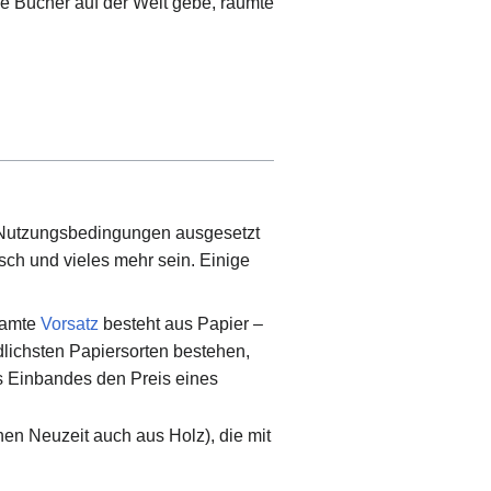
e Bücher auf der Welt gebe, räumte
n Nutzungsbedingungen ausgesetzt
isch und vieles mehr sein. Einige
esamte
Vorsatz
besteht aus Papier –
edlichsten Papiersorten bestehen,
es Einbandes den Preis eines
hen Neuzeit auch aus Holz), die mit