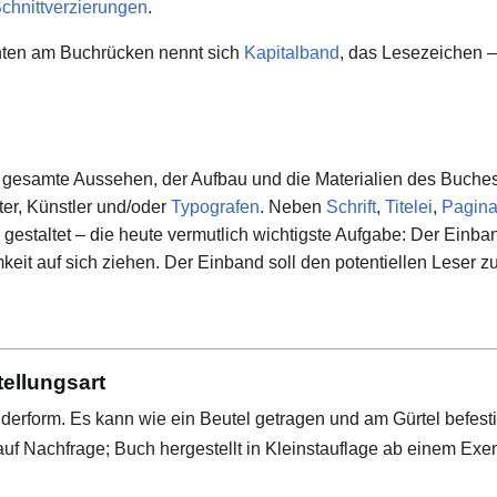
chnittverzierungen
.
nten am Buchrücken nennt sich
Kapitalband
, das Lesezeichen –
 gesamte Aussehen, der Aufbau und die Materialien des Buches 
er, Künstler und/oder
Typografen
. Neben
Schrift
,
Titelei
,
Pagin
gestaltet – die heute vermutlich wichtigste Aufgabe: Der Einb
it auf sich ziehen. Der Einband soll den potentiellen Leser z
ellungsart
onderform. Es kann wie ein Beutel getragen und am Gürtel befest
 auf Nachfrage; Buch hergestellt in Kleinstauflage ab einem Exe