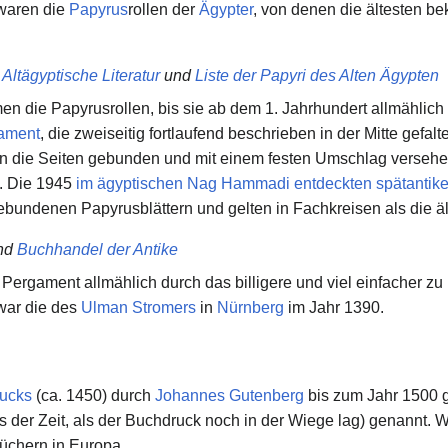
 waren die
Papyrus
rollen der
Ägypter
, von denen die ältesten 
,
Altägyptische Literatur
und
Liste der Papyri des Alten Ägypten
n die Papyrusrollen, bis sie ab dem 1. Jahrhundert allmählich
ament
, die zweiseitig fortlaufend beschrieben in der Mitte gefa
den die Seiten gebunden und mit einem festen Umschlag verseh
s. Die 1945
im ägyptischen Nag Hammadi entdeckten spätantik
ebundenen Papyrusblättern und gelten in Fachkreisen als die ä
nd
Buchhandel der Antike
Pergament allmählich durch das billigere und viel einfacher z
war die des
Ulman Stromers
in
Nürnberg
im Jahr 1390.
ucks
(ca. 1450) durch
Johannes Gutenberg
bis zum Jahr 1500 
 der Zeit, als der Buchdruck noch in der Wiege lag) genannt.
Büchern in Europa.