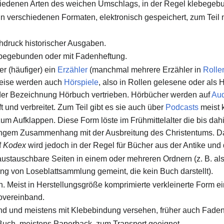
hiedenen Arten des weichen Umschlags, in der Regel klebegeb
n verschiedenen Formaten, elektronisch gespeichert, zum Teil n
chdruck historischer Ausgaben.
ebegebunden oder mit Fadenheftung.
r (häufiger) ein
Erzähler
(manchmal mehrere Erzähler in
Rolle
weise werden auch
Hörspiele
, also in Rollen gelesene oder als 
 der Bezeichnung Hörbuch vertrieben. Hörbücher werden auf
Au
t und verbreitet. Zum Teil gibt es sie auch über
Podcasts
meist k
um Aufklappen. Diese Form löste im Frühmittelalter die bis dahi
 engem Zusammenhang mit der Ausbreitung des Christentums. Da
f
Kodex
wird jedoch in der Regel für Bücher aus der Antike und 
austauschbare Seiten in einem oder mehreren Ordnern (z. B. als 
 von Loseblattsammlung gemeint, die kein Buch darstellt).
h. Meist in Herstellungsgröße komprimierte verkleinerte Form 
overeinband.
nd und meistens mit Klebebindung versehen, früher auch Fade
 Buch, meistens Paperback, zum Transport geeignet.