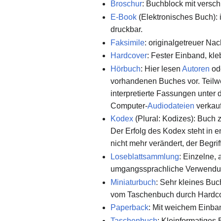
Broschur
: Buchblock mit versc
E-Book
(Elektronisches Buch): i
druckbar.
Faksimile
: originalgetreuer Na
Hardcover
: Fester Einband, kl
Hörbuch
: Hier lesen
Autoren
ode
vorhandenen Buches vor. Teil
interpretierte Fassungen unter
Computer-
Audiodateien
verkauf
Kodex
(Plural: Kodizes): Buch z
Der Erfolg des Kodex steht in
nicht mehr verändert, der Begrif
Loseblattsammlung
: Einzelne, 
umgangssprachliche Verwendung
Miniaturbuch
: Sehr kleines Buc
vom Taschenbuch durch Hardc
Paperback
: Mit weichem Einba
Taschenbuch
: Kleinformatiges