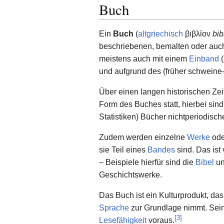
Buch
Ein
Buch
(
altgriechisch
βιβλίον
bib
beschriebenen, bemalten oder auch
meistens auch mit einem
Einband
(
und aufgrund des (früher schweine
Über einen langen historischen Ze
Form des Buches statt, hierbei sin
Statistiken) Bücher nichtperiodisc
Zudem werden einzelne
Werke
ode
sie Teil eines
Bandes
sind. Das is
– Beispiele hierfür sind die
Bibel
un
Geschichtswerke.
Das Buch ist ein Kulturprodukt, d
Sprache
zur Grundlage nimmt. Se
[
3
]
Lesefähigkeit
voraus.