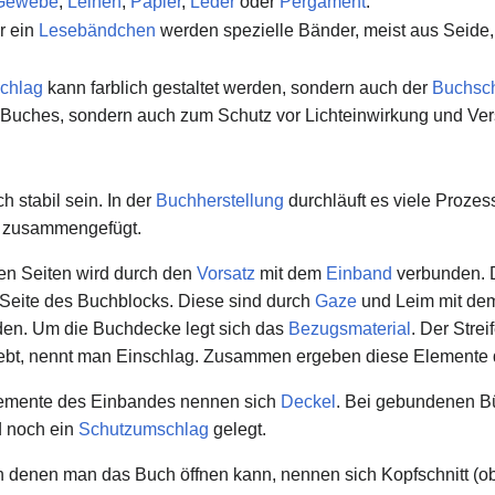
Gewebe
,
Leinen
,
Papier
,
Leder
oder
Pergament
.
r ein
Lesebändchen
werden spezielle Bänder, meist aus Seide, 
chlag
kann farblich gestaltet werden, sondern auch der
Buchsch
s Buches, sondern auch zum Schutz vor Lichteinwirkung und Ve
 stabil sein. In der
Buchherstellung
durchläuft es viele Prozes
ch zusammengefügt.
en Seiten wird durch den
Vorsatz
mit dem
Einband
verbunden. D
 Seite des Buchblocks. Diese sind durch
Gaze
und Leim mit d
en. Um die Buchdecke legt sich das
Bezugsmaterial
. Der Stre
rklebt, nennt man Einschlag. Zusammen ergeben diese Elemente
lemente des Einbandes nennen sich
Deckel
. Bei gebundenen B
d noch ein
Schutzumschlag
gelegt.
n denen man das Buch öffnen kann, nennen sich Kopfschnitt (ob