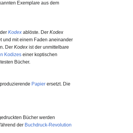
bekannten Exemplare aus dem
 der
Kodex
ablöste. Der
Kodex
ltet und mit einem Faden aneinander
en. Der
Kodex
ist der unmittelbare
en Kodizes
einer koptischen
ltesten Bücher.
u produzierende
Papier
ersetzt. Die
gedruckten Bücher werden
 Während der
Buchdruck-Revolution