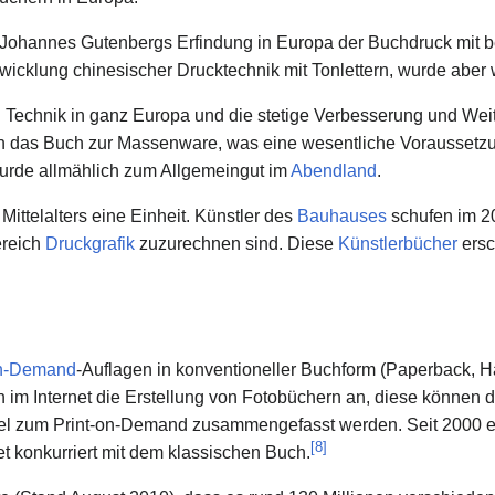
Johannes Gutenbergs Erfindung in Europa der Buchdruck mit b
twicklung chinesischer Drucktechnik mit Tonlettern, wurde aber 
n Technik in ganz Europa und die stetige Verbesserung und We
n das Buch zur Massenware, was eine wesentliche Voraussetzu
rde allmählich zum Allgemeingut im
Abendland
.
Mittelalters eine Einheit. Künstler des
Bauhauses
schufen im 2
ereich
Druckgrafik
zuzurechnen sind. Diese
Künstlerbücher
ersc
on-Demand
-Auflagen in konventioneller Buchform (Paperback, 
en im Internet die Erstellung von Fotobüchern an, diese können d
ikel zum Print-on-Demand zusammengefasst werden. Seit 2000 
[
8
]
et konkurriert mit dem klassischen Buch.