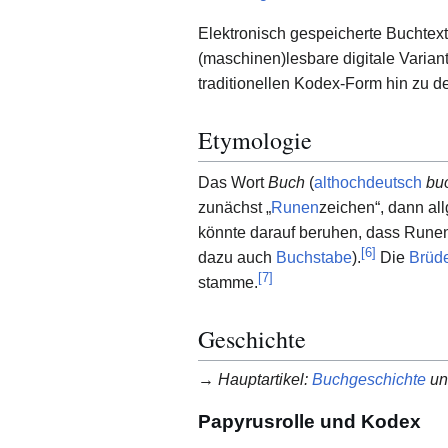
Elektronisch gespeicherte Buchtext
(maschinen)lesbare digitale Variant
traditionellen Kodex-Form hin zu d
Etymologie
Das Wort
Buch
(
althochdeutsch
bu
zunächst „
Runen
zeichen“, dann all
könnte darauf beruhen, dass Runen
[
6
]
dazu auch
Buchstabe
).
Die
Brüd
[
7
]
stamme.
Geschichte
→
Hauptartikel
:
Buchgeschichte
u
Papyrusrolle und Kodex