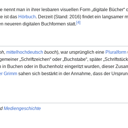
e nennt man in ihrer lesbaren visuellen Form „digitale Bücher“
e ist das
Hörbuch
. Derzeit (Stand: 2016) findet ein langsamer
[
4
]
en neueren digitalen Buchformen statt.
oh
,
mittelhochdeutsch
buoch
), war ursprünglich eine
Pluralform
gemeiner „Schriftzeichen“ oder „Buchstabe“, später „Schriftstück
 in Buchen oder in Buchenholz eingeritzt wurden, dieser Zusa
er Grimm
sahen sich bestärkt in der Annahme, dass der Urspru
nd
Mediengeschichte