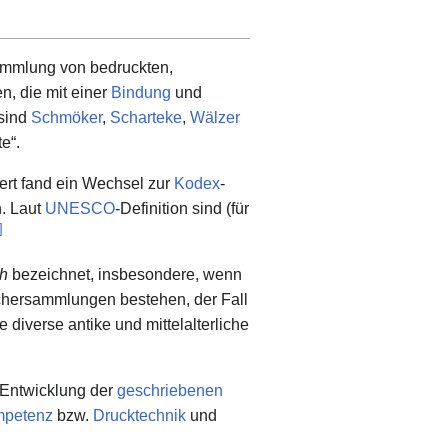
Sammlung von bedruckten,
n, die mit einer
Bindung
und
sind
Schmöker
,
Scharteke
,
Wälzer
e“.
dert fand ein Wechsel zur
Kodex
-
n. Laut
UNESCO
-Definition sind (für
]
h
bezeichnet, insbesondere, wenn
chersammlungen bestehen, der Fall
 diverse antike und mittelalterliche
 Entwicklung der
geschriebenen
mpetenz
bzw.
Drucktechnik
und