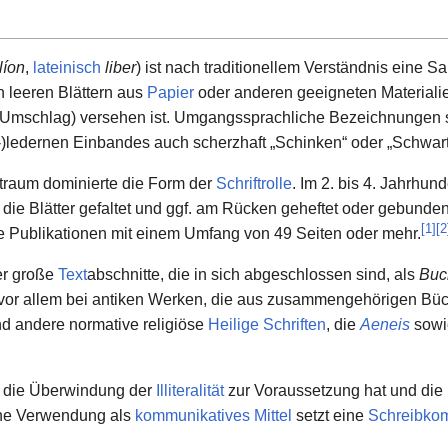
líon
,
lateinisch
liber
) ist nach traditionellem Verständnis eine 
 leeren Blättern aus
Papier
oder anderen geeigneten Materialie
Umschlag) versehen ist. Umgangssprachliche Bezeichnungen 
-)ledernen Einbandes auch scherzhaft „Schinken“ oder „Schwart
itraum dominierte die Form der
Schriftrolle
. Im 2. bis 4. Jahrhun
d die Blätter gefaltet und ggf. am Rücken geheftet oder gebunde
[
1
]
[
2
he Publikationen mit einem Umfang von 49 Seiten oder mehr.
r große
Text
­abschnitte, die in sich abgeschlossen sind, als
Buc
t vor allem bei antiken Werken, die aus zusammengehörigen Bü
d andere normative religiöse
Heilige Schriften
, die
Aeneis
sowie
as die Überwindung der
Illiteralität
zur Voraussetzung hat und die
ine Verwendung als
kommunikatives Mittel
setzt eine
Schreibko