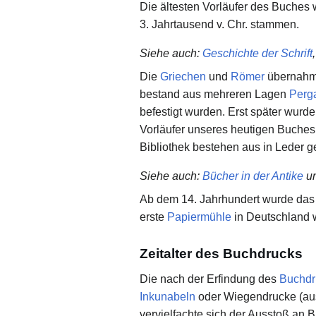
Die ältesten Vorläufer des Buches
3. Jahrtausend v. Chr. stammen.
Siehe auch
:
Geschichte der Schrift
Die
Griechen
und
Römer
übernahme
bestand aus mehreren Lagen
Perg
befestigt wurden. Erst später wur
Vorläufer unseres heutigen Buche
Bibliothek bestehen aus in Leder g
Siehe auch
:
Bücher in der Antike
u
Ab dem 14. Jahrhundert wurde das 
erste
Papiermühle
in Deutschland 
Zeitalter des Buchdrucks
Die nach der Erfindung des
Buchdr
Inkunabeln
oder Wiegendrucke (aus
vervielfachte sich der Ausstoß an 