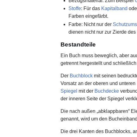
Bezugsmaterial: Zum Beispiel
Stoffe
: Für das
Kapitalband
ode
Farben eingefärbt.
Farbe: Nicht nur der
Schutzums
dienen nicht nur zur Zierde de
Bestandteile
Ein Buch muss beweglich, aber auch
getrennt hergestellt und schließli
Der
Buchblock
mit seinen bedruckt
Vorsatz an der oberen und unteren
Spiegel
mit der
Buchdecke
verbund
der inneren Seite der Spiegel ve
Die nach außen „abklappbaren“ E
genannt, wird um den Bucheinban
Die drei Kanten des Buchblocks, a