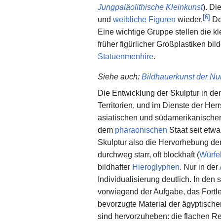
Jungpaläolithische Kleinkunst
). Di
[
6
]
und
weibliche Figuren
wieder.
D
Eine wichtige Gruppe stellen die 
früher figürlicher Großplastiken bil
Statuenmenhire
.
Siehe auch
:
Bildhauerkunst der Nu
Die Entwicklung der Skulptur in de
Territorien, und im Dienste der He
asiatischen und südamerikanischen 
dem
pharaonischen
Staat seit etwa
Skulptur also die Hervorhebung der
durchweg starr, oft blockhaft (
Würfe
bildhafter
Hieroglyphen
. Nur in der
Individualisierung deutlich. In den 
vorwiegend der Aufgabe, das Fortl
bevorzugte Material der ägyptischen 
sind hervorzuheben: die flachen Re