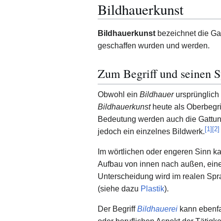
Bildhauerkunst
Bildhauerkunst
bezeichnet die Ga
geschaffen wurden und werden.
Zum Begriff und seinen
Obwohl ein
Bildhauer
ursprünglich 
Bildhauerkunst
heute als Oberbegri
Bedeutung werden auch die Gattun
[
1
]
[
2
]
jedoch ein einzelnes Bildwerk.
Im wörtlichen oder engeren Sinn k
Aufbau von innen nach außen, ein
Unterscheidung wird im realen Spr
(siehe dazu
Plastik
).
Der Begriff
Bildhauerei
kann ebenfal