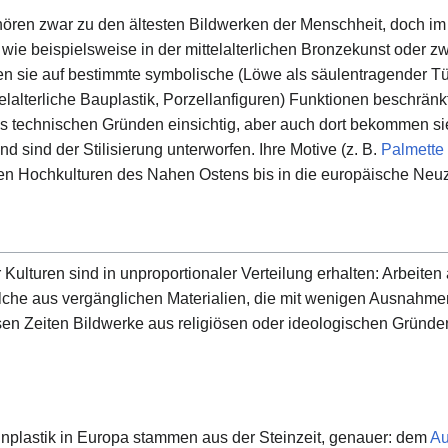
ören zwar zu den ältesten Bildwerken der Menschheit, doch im 
wie beispielsweise in der mittelalterlichen Bronzekunst oder z
ren sie auf bestimmte symbolische (Löwe als säulentragender T
telalterliche Bauplastik, Porzellanfiguren) Funktionen beschränk
 aus technischen Gründen einsichtig, aber auch dort bekommen si
d sind der Stilisierung unterworfen. Ihre Motive (z. B.
Palmette
en Hochkulturen des Nahen Ostens bis in die europäische Neuz
 Kulturen sind in unproportionaler Verteilung erhalten: Arbeite
olche aus vergänglichen Materialien, die mit wenigen Ausnahmen
en Zeiten Bildwerke aus religiösen oder ideologischen Gründen
einplastik in Europa stammen aus der Steinzeit, genauer: dem
Au