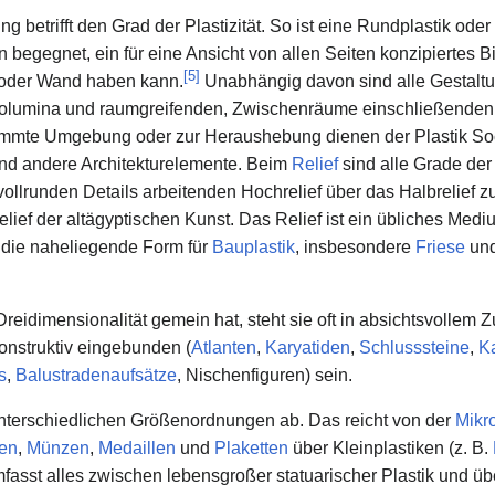
 betrifft den Grad der Plastizität. So ist eine Rundplastik oder
n begegnet, ein für eine Ansicht von allen Seiten konzipiertes 
[
5
]
 oder Wand haben kann.
Unabhängig davon sind alle Gestaltu
Volumina und raumgreifenden, Zwischenräume einschließenden,
timmte Umgebung oder zur Heraushebung dienen der Plastik So
nd andere Architekturelemente. Beim
Relief
sind alle Grade de
vollrunden Details arbeitenden Hochrelief über das Halbrelief 
elief der altägyptischen Kunst. Das Relief ist ein übliches Med
t die naheliegende Form für
Bauplastik
, insbesondere
Friese
und
 Dreidimensionalität gemein hat, steht sie oft in absichtsvolle
onstruktiv eingebunden (
Atlanten
,
Karyatiden
,
Schlusssteine
,
Ka
s
,
Balustradenaufsätze
, Nischenfiguren) sein.
 unterschiedlichen Größenordnungen ab. Das reicht von der
Mikr
en
,
Münzen
,
Medaillen
und
Plaketten
über Kleinplastiken (z. B.
fasst alles zwischen lebensgroßer statuarischer Plastik und ü