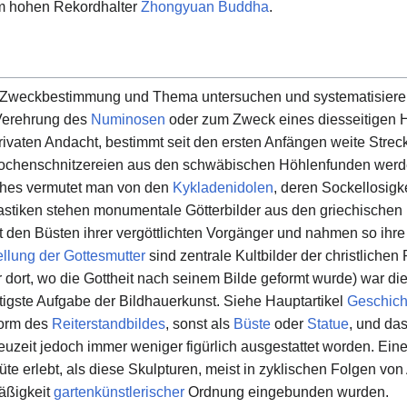
m hohen Rekordhalter
Zhongyuan Buddha
.
h Zweckbestimmung und Thema untersuchen und systematisieren
 Verehrung des
Numinosen
oder zum Zweck eines diesseitigen He
privaten Andacht, bestimmt seit den ersten Anfängen weite Strec
nochenschnitzereien aus den schwäbischen Höhlenfunden wer
hes vermutet man von den
Kykladenidolen
, deren Sockellosigk
astiken stehen monumentale Götterbilder aus den griechischen
 den Büsten ihrer vergöttlichten Vorgänger und nahmen so ihr
ellung der Gottesmutter
sind zentrale Kultbilder der christlichen P
dort, wo die Gottheit nach seinem Bilde geformt wurde) war di
tigste Aufgabe der Bildhauerkunst. Siehe Hauptartikel
Geschich
Form des
Reiterstandbildes
, sonst als
Büste
oder
Statue
, und da
Neuzeit jedoch immer weniger figürlich ausgestattet worden. Eine
üte erlebt, als diese Skulpturen, meist in zyklischen Folgen vo
mäßigkeit
gartenkünstlerischer
Ordnung eingebunden wurden.