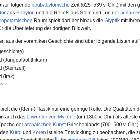
darauf folgende
neubabylonische
Zeit (625–539 v. Chr.) mit den g
tor
aus
Babylon
und die Reliefs aus Stein und Ton der
achämeni
opotamischen
Raum spielt darüber hinaus die
Glyptik
mit ihre
r die Überlieferung der dortigen Bildwelt.
n aus der vorantiken Geschichte sind über folgende Listen auff
geschichte)
 (Jungpaläolithikum)
 (Steinzeit)
 (Irak)
te
pielt die (Klein-)Plastik nur eine geringe Rolle. Die Qualitäten 
nn auch das
Löwentor von Mykene
(um 1300 v. Chr.) als ältest
 Epoche der
archaischen Kunst
Griechenlands (700–500 v. Chr.) 
n den
Kuroi
und
Koren
ist eine Entwicklung zu beobachten, die 
[
9
]