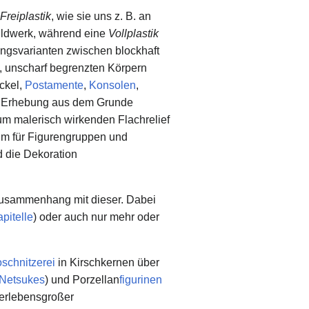
Freiplastik
, wie sie uns z. B. an
Bildwerk, während eine
Vollplastik
ngsvarianten zwischen blockhaft
 unscharf begrenzten Körpern
ckel,
Postamente
,
Konsolen
,
r Erhebung aus dem Grunde
zum malerisch wirkenden Flachrelief
ium für Figurengruppen und
 die Dekoration
m Zusammenhang mit dieser. Dabei
pitelle
) oder auch nur mehr oder
oschnitzerei
in Kirschkernen über
Netsukes
) und Porzellan
figurinen
berlebensgroßer