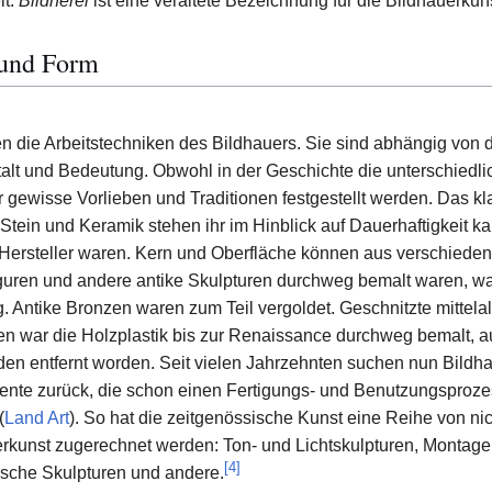
it.
Bildnerei
ist eine veraltete Bezeichnung für die Bildhauerkuns
 und Form
 die Arbeitstechniken des Bildhauers. Sie sind abhängig von
alt und Bedeutung. Obwohl in der Geschichte die unterschiedli
gewisse Vorlieben und Traditionen festgestellt werden. Das kl
. Stein und Keramik stehen ihr im Hinblick auf Dauerhaftigkeit
 Hersteller waren. Kern und Oberfläche können aus verschieden
guren und andere antike Skulpturen durchweg bemalt waren, was
. Antike Bronzen waren zum Teil vergoldet. Geschnitzte mittela
ten war die Holzplastik bis zur Renaissance durchweg bemalt, 
n entfernt worden. Seit vielen Jahrzehnten suchen nun Bild
emente zurück, die schon einen Fertigungs- und Benutzungsproze
(
Land Art
). So hat die zeitgenössische Kunst eine Reihe von nic
uerkunst zugerechnet werden: Ton- und Lichtskulpturen, Montag
[
4
]
tische Skulpturen und andere.