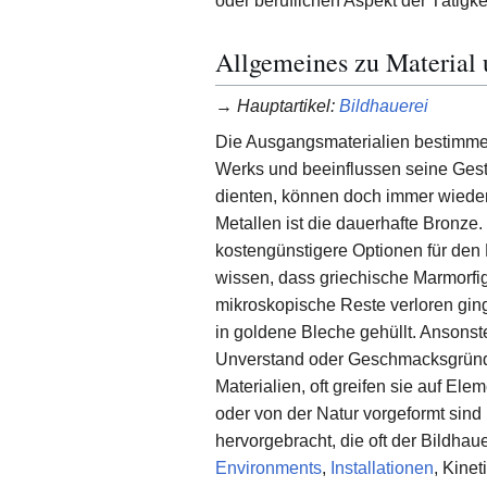
oder beruflichen Aspekt der Tätigke
Allgemeines zu Material
→
Hauptartikel
:
Bildhauerei
Die Ausgangsmaterialien bestimmen
Werks und beeinflussen seine Gest
dienten, können doch immer wieder 
Metallen ist die dauerhafte Bronze
kostengünstigere Optionen für den
wissen, dass griechische Marmorfi
mikroskopische Reste verloren ging
in goldene Bleche gehüllt. Ansons
Unverstand oder Geschmacksgründe
Materialien, oft greifen sie auf El
oder von der Natur vorgeformt sind 
hervorgebracht, die oft der Bildha
Environments
,
Installationen
, Kine