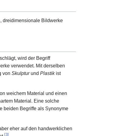
e, dreidimensionale Bildwerke
chlägt, wird der Begriff
werke verwendet. Mit derselben
g von
Skulptur
und
Plastik
ist
von weichem Material und einen
rtem Material. Eine solche
ie beiden Begriffe als Synonyme
 aber eher auf den handwerklichen
[
3
]