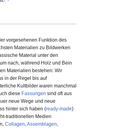
t.
 der vorgesehenen Funktion des
chsten Materialien zu Bildwerken
assische Material unter den
 kaum nach, während Holz und Bein
en Materialien bestehen: Wir
 in der Regel bis auf
lterliche Kultbilder waren manchmal
auch diese
Fassungen
sind oft aus
hauer neue Wege und neue
ss hinter sich haben (
ready-made
)
ht-traditionellen Medien
en,
Collagen
,
Assemblagen
,