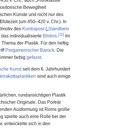
50 v. Chr., auch „Frühklassik“
ositorische Bewegtheit
ischen Künste und nicht nur des
Blütezeit (um 450–420 v. Chr.). In
ndmotiv des
Kontrapost
(„
Standbein
[
11
]
 das individualisierte
Bildnis
.
Im
 Thema der Plastik. Für den heftig
iff
Pergamenischer Barock
. Die
 immer farbig
gefasst
.
sche Kunst
seit dem 6. Jahrhundert
errakottaplastiken
sind auch einige
igürlichen, rundansichtigen Plastik
ischer Originale. Das Porträt
nden Ausformung ist Roms große
 spielte auch eine Rolle bei der
r. entwickelte sich in den