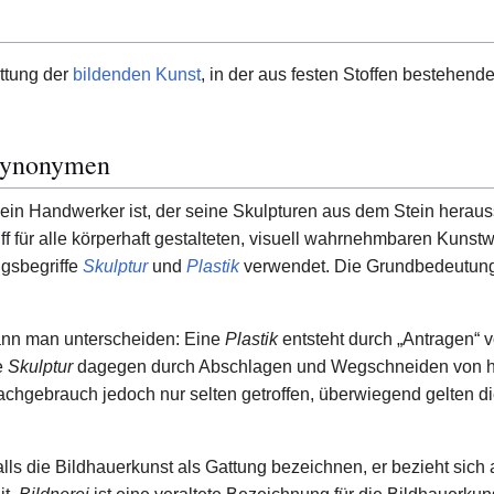
ttung der
bildenden Kunst
, in der aus festen Stoffen bestehend
 Synonymen
ein Handwerker ist, der seine Skulpturen aus dem Stein herauss
ff für alle körperhaft gestalteten, visuell wahrnehmbaren Kunst
gsbegriffe
Skulptur
und
Plastik
verwendet. Die Grundbedeutun
ann man unterscheiden: Eine
Plastik
entsteht durch „Antragen“ 
e
Skulptur
dagegen durch Abschlagen und Wegschneiden von ha
achgebrauch jedoch nur selten getroffen, überwiegend gelten d
ls die Bildhauerkunst als Gattung bezeichnen, er bezieht sich