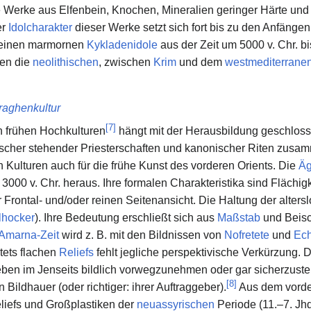
e Werke aus Elfenbein, Knochen, Mineralien geringer Härte und
er
Idolcharakter
dieser Werke setzt sich fort bis zu den Anfänge
kleinen marmornen
Kykladenidole
aus der Zeit um 5000 v. Chr. bi
den die
neolithischen
, zwischen
Krim
und dem
westmediterrane
raghenkultur
[
7
]
n frühen Hochkulturen
hängt mit der Herausbildung geschloss
rrscher stehender Priesterschaften und kanonischer Riten zusam
Kulturen auch für die frühe Kunst des vorderen Orients. Die
Äg
 3000 v. Chr. heraus. Ihre formalen Charakteristika sind Flächigke
 Frontal- und/oder reinen Seitenansicht. Die Haltung der alters
lhocker
). Ihre Bedeutung erschließt sich aus
Maßstab
und Beisch
Amarna-Zeit
wird z. B. mit den Bildnissen von
Nofretete
und
Ec
stets flachen
Reliefs
fehlt jegliche perspektivische Verkürzung. 
eben im Jenseits bildlich vorwegzunehmen oder gar sicherzuste
[
8
]
Bildhauer (oder richtiger: ihrer Auftraggeber).
Aus dem vorder
liefs und Großplastiken der
neuassyrischen
Periode (11.–7. Jhd