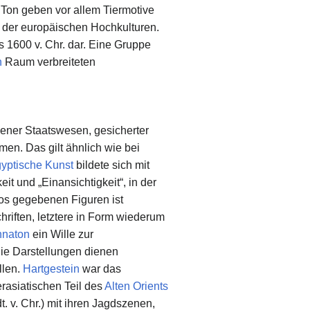
 Ton geben vor allem Tiermotive
n der europäischen Hochkulturen.
s 1600 v. Chr. dar. Eine Gruppe
n
Raum verbreiteten
ener Staatswesen, gesicherter
men. Das gilt ähnlich wie bei
yptische Kunst
bildete sich mit
it und „Einansichtigkeit“, in der
los gegebenen Figuren ist
riften, letztere in Form wiederum
hnaton
ein Wille zur
Die Darstellungen dienen
llen.
Hartgestein
war das
asiatischen Teil des
Alten Orients
t. v. Chr.) mit ihren Jagdszenen,