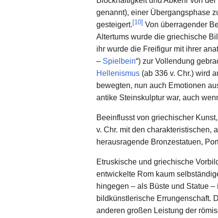
Blockhaftigkeit und Abkehr von der s
genannt), einer Übergangsphase 
[
10
]
gesteigert.
Von überragender Bed
Altertums wurde die griechische B
ihr wurde die Freifigur mit ihrer 
–
Spielbein
“) zur Vollendung gebrac
Hellenismus
(ab 336 v. Chr.) wird 
bewegten, nun auch Emotionen aus
antike Steinskulptur war, auch we
Beeinflusst von griechischer Kunst
v. Chr. mit den charakteristischen, 
herausragende Bronzestatuen, Port
Etruskische und griechische Vorbi
entwickelte Rom kaum selbständige
hingegen – als Büste und Statue – 
bildkünstlerische Errungenschaft. 
anderen großen Leistung der römi