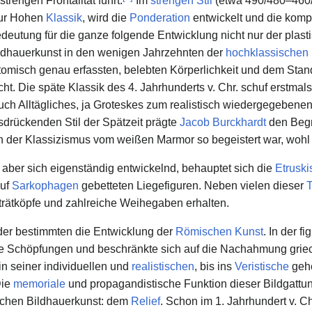
trengen Frontalität führt.
Im
strengen Stil
(etwa 490/480–460/4
zur Hohen
Klassik
, wird die
Ponderation
entwickelt und die komp
eutung für die ganze folgende Entwicklung nicht nur der plast
ildhauerkunst in den wenigen Jahrzehnten der
hochklassischen
anatomisch genau erfassten, belebten Körperlichkeit und dem Sta
ht. Die späte Klassik des 4. Jahrhunderts v. Chr. schuf erstmals
auch Alltägliches, ja Groteskes zum realistisch wiedergegebenen
drückenden Stil der Spätzeit prägte
Jacob Burckhardt
den Begr
nn der Klassizismus vom weißen Marmor so begeistert war, wohl
, aber sich eigenständig entwickelnd, behauptet sich die
Etruski
auf
Sarkophagen
gebetteten Liegefiguren. Neben vielen dieser
T
rätköpfe und zahlreiche Weihegaben erhalten.
lder bestimmten die Entwicklung der
Römischen Kunst
. In der f
 Schöpfungen und beschränkte sich auf die Nachahmung griech
in seiner individuellen und
realistischen
, bis ins
Veristische
gehe
Die
memoriale
und propagandistische Funktion dieser Bildgattung
schen Bildhauerkunst: dem
Relief
. Schon im 1. Jahrhundert v. Ch