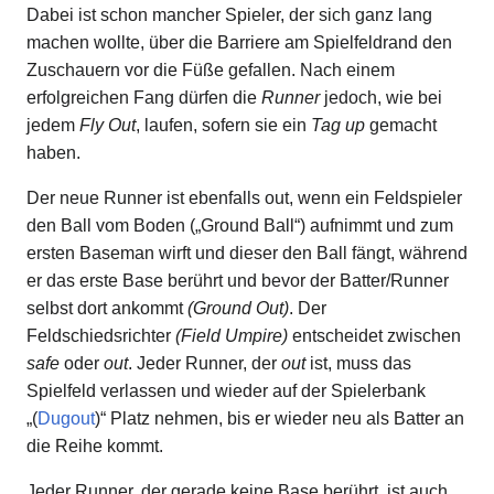
Dabei ist schon mancher Spieler, der sich ganz lang
machen wollte, über die Barriere am Spielfeldrand den
Zuschauern vor die Füße gefallen. Nach einem
erfolgreichen Fang dürfen die
Runner
jedoch, wie bei
jedem
Fly Out
, laufen, sofern sie ein
Tag up
gemacht
haben.
Der neue Runner ist ebenfalls out, wenn ein Feldspieler
den Ball vom Boden („Ground Ball“) aufnimmt und zum
ersten Baseman wirft und dieser den Ball fängt, während
er das erste Base berührt und bevor der Batter/Runner
selbst dort ankommt
(Ground Out)
. Der
Feldschiedsrichter
(Field Umpire)
entscheidet zwischen
safe
oder
out
. Jeder Runner, der
out
ist, muss das
Spielfeld verlassen und wieder auf der Spielerbank
„(
Dugout
)“ Platz nehmen, bis er wieder neu als Batter an
die Reihe kommt.
Jeder Runner, der gerade keine Base berührt, ist auch