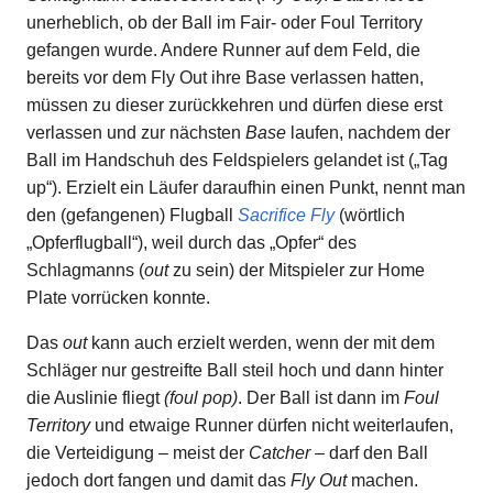
unerheblich, ob der Ball im Fair- oder Foul Territory
gefangen wurde. Andere Runner auf dem Feld, die
bereits vor dem Fly Out ihre Base verlassen hatten,
müssen zu dieser zurückkehren und dürfen diese erst
verlassen und zur nächsten
Base
laufen, nachdem der
Ball im Handschuh des Feldspielers gelandet ist („Tag
up“). Erzielt ein Läufer daraufhin einen Punkt, nennt man
den (gefangenen) Flugball
Sacrifice Fly
(wörtlich
„Opferflugball“), weil durch das „Opfer“ des
Schlagmanns (
out
zu sein) der Mitspieler zur Home
Plate vorrücken konnte.
Das
out
kann auch erzielt werden, wenn der mit dem
Schläger nur gestreifte Ball steil hoch und dann hinter
die Auslinie fliegt
(foul pop)
. Der Ball ist dann im
Foul
Territory
und etwaige Runner dürfen nicht weiterlaufen,
die Verteidigung – meist der
Catcher
– darf den Ball
jedoch dort fangen und damit das
Fly Out
machen.