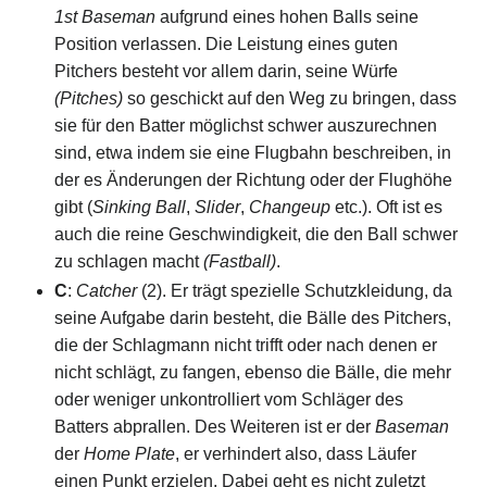
1st Baseman
aufgrund eines hohen Balls seine
Position verlassen. Die Leistung eines guten
Pitchers besteht vor allem darin, seine Würfe
(Pitches)
so geschickt auf den Weg zu bringen, dass
sie für den Batter möglichst schwer auszurechnen
sind, etwa indem sie eine Flugbahn beschreiben, in
der es Änderungen der Richtung oder der Flughöhe
gibt (
Sinking Ball
,
Slider
,
Changeup
etc.). Oft ist es
auch die reine Geschwindigkeit, die den Ball schwer
zu schlagen macht
(Fastball)
.
C
:
Catcher
(2). Er trägt spezielle Schutzkleidung, da
seine Aufgabe darin besteht, die Bälle des Pitchers,
die der Schlagmann nicht trifft oder nach denen er
nicht schlägt, zu fangen, ebenso die Bälle, die mehr
oder weniger unkontrolliert vom Schläger des
Batters abprallen. Des Weiteren ist er der
Baseman
der
Home Plate
, er verhindert also, dass Läufer
einen Punkt erzielen. Dabei geht es nicht zuletzt