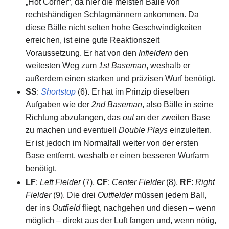
„Hot Corner“, da hier die meisten Bälle von
rechtshändigen Schlagmännern ankommen. Da
diese Bälle nicht selten hohe Geschwindigkeiten
erreichen, ist eine gute Reaktionszeit
Voraussetzung. Er hat von den
Infieldern
den
weitesten Weg zum
1st Baseman
, weshalb er
außerdem einen starken und präzisen Wurf benötigt.
SS
:
Shortstop
(6). Er hat im Prinzip dieselben
Aufgaben wie der
2nd Baseman
, also Bälle in seine
Richtung abzufangen, das
out
an der zweiten Base
zu machen und eventuell
Double Plays
einzuleiten.
Er ist jedoch im Normalfall weiter von der ersten
Base entfernt, weshalb er einen besseren Wurfarm
benötigt.
LF
:
Left Fielder
(7),
CF
:
Center Fielder
(8),
RF
:
Right
Fielder
(9). Die drei
Outfielder
müssen jedem Ball,
der ins
Outfield
fliegt, nachgehen und diesen – wenn
möglich – direkt aus der Luft fangen und, wenn nötig,