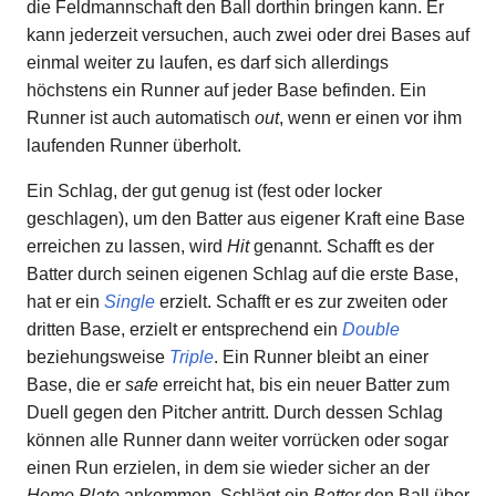
die Feldmannschaft den Ball dorthin bringen kann. Er
kann jederzeit versuchen, auch zwei oder drei Bases auf
einmal weiter zu laufen, es darf sich allerdings
höchstens ein Runner auf jeder Base befinden. Ein
Runner ist auch automatisch
out
, wenn er einen vor ihm
laufenden Runner überholt.
Ein Schlag, der gut genug ist (fest oder locker
geschlagen), um den Batter aus eigener Kraft eine Base
erreichen zu lassen, wird
Hit
genannt. Schafft es der
Batter durch seinen eigenen Schlag auf die erste Base,
hat er ein
Single
erzielt. Schafft er es zur zweiten oder
dritten Base, erzielt er entsprechend ein
Double
beziehungsweise
Triple
. Ein Runner bleibt an einer
Base, die er
safe
erreicht hat, bis ein neuer Batter zum
Duell gegen den Pitcher antritt. Durch dessen Schlag
können alle Runner dann weiter vorrücken oder sogar
einen Run erzielen, in dem sie wieder sicher an der
Home Plate
ankommen. Schlägt ein
Batter
den Ball über