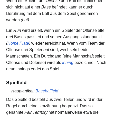
Wenn ein Spieler der
Offense
den Ball nicht trifft oder
sich nicht auf einer
Base
befindet, kann er durch
Berührung mit dem Ball aus dem Spiel genommen
werden
(out)
.
Ein
Run
wird erzielt, wenn ein Spieler der Offense alle
drei Bases passiert und seinen Ausgangsstandpunkt
(
Home Plate
)
wieder erreicht hat. Wenn vom Team der
Offense drei Spieler
out
sind, wechseln beide
Mannschaften. Ein Durchgang (eine Mannschaft spielt
Offense und Defense) wird als
Inning
bezeichnet. Nach
neun Innings endet das Spiel.
Spielfeld
→
Hauptartikel
:
Baseballfeld
Das Spielfeld besteht aus zwei Teilen und wird in der
Regel durch eine Umzäunung begrenzt. Das so
genannte
Fair Territory
hat normalerweise etwa die