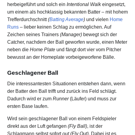
herbeigeführt und solch ein
Intentional Walk
eingesetzt,
um einem als hochklassig bekannten Batter – mit hohem
Trefferdurchschnitt
(
Batting Average
)
und vielen
Home
Runs
– lieber keinen Schlag zu ermöglichen. Auf
Zeichen seines Trainers
(Manager)
bewegt sich der
Catcher, nachdem der Ball geworfen wurde, einen Meter
neben die
Home Plate
und fängt dort vier vom Pitcher
bewusst an der Homeplate vorbeigeworfene Bälle.
Geschlagener Ball
Die interessantesten Situationen entstehen dann, wenn
der Batter den Ball trifft und zurück ins Feld schlägt.
Dadurch wird er zum
Runner
(Läufer) und muss zur
ersten Base laufen.
Wird sein geschlagener Ball von einem Feldspieler
direkt aus der Luft gefangen
(Fly Ball)
, ist der
Schlagmann selbst sofort
out
(Fly Out)
. Dabei ist es