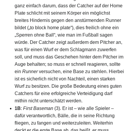
ganz einfach darum, dass der Catcher auf der Home
Plate schlicht mit seinem Körper ein möglichst
breites Hindernis gegen den anstürmenden Runner
bildet („to block home plate“), dies freilich ohne ein
„Sperren ohne Ball“, wie man im Fußball sagen
würde. Der Catcher zeigt außerdem dem Pitcher an,
was für einen Wurf er dem Schlagmann zuwerfen
soll, und muss das Geschehen hinter dem Pitcher im
Auge behalten; so muss er schnell reagieren, sollte
ein
Runner
versuchen, eine Base zu stehlen. Hierbei
ist es sicherlich nicht von Nachteil, einen starken
Wurf zu besitzen. Die große Bedeutung eines guten
Catchers für eine erfolgreiche Verteidigung darf
mithin nicht unterschätzt werden.
1B
:
First Baseman
(3). Er ist – wie alle Spieler –
dafür verantwortlich, Bälle, die in seine Richtung
fliegen, zu fangen und weiterzuleiten. Weiterhin
deckt er die erste Base ab, das heißt, er muss