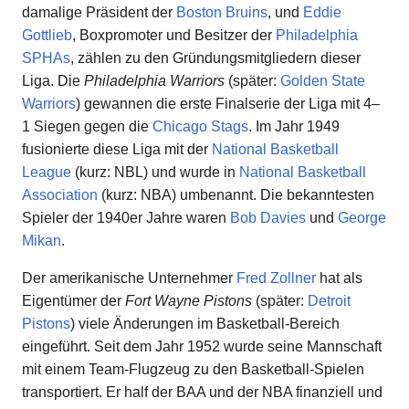
damalige Präsident der
Boston Bruins
, und
Eddie
Gottlieb
, Boxpromoter und Besitzer der
Philadelphia
SPHAs
, zählen zu den Gründungsmitgliedern dieser
Liga. Die
Philadelphia Warriors
(später:
Golden State
Warriors
) gewannen die erste Finalserie der Liga mit 4–
1 Siegen gegen die
Chicago Stags
. Im Jahr 1949
fusionierte diese Liga mit der
National Basketball
League
(kurz: NBL) und wurde in
National Basketball
Association
(kurz: NBA) umbenannt. Die bekanntesten
Spieler der 1940er Jahre waren
Bob Davies
und
George
Mikan
.
Der amerikanische Unternehmer
Fred Zollner
hat als
Eigentümer der
Fort Wayne Pistons
(später:
Detroit
Pistons
) viele Änderungen im Basketball-Bereich
eingeführt. Seit dem Jahr 1952 wurde seine Mannschaft
mit einem Team-Flugzeug zu den Basketball-Spielen
transportiert. Er half der BAA und der NBA finanziell und