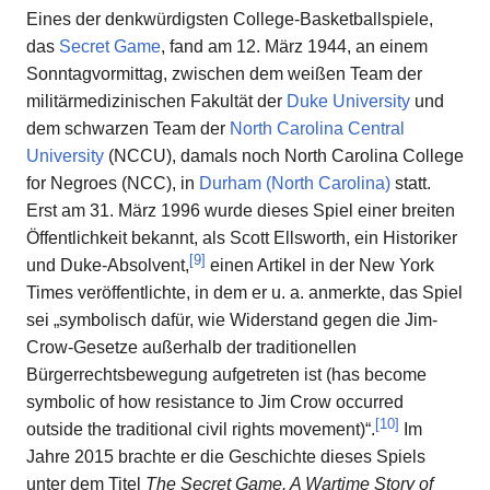
Eines der denkwürdigsten College-Basketballspiele,
das
Secret Game
, fand am 12. März 1944, an einem
Sonntagvormittag, zwischen dem weißen Team der
militärmedizinischen Fakultät der
Duke University
und
dem schwarzen Team der
North Carolina Central
University
(NCCU), damals noch North Carolina College
for Negroes (NCC), in
Durham (North Carolina)
statt.
Erst am 31. März 1996 wurde dieses Spiel einer breiten
Öffentlichkeit bekannt, als Scott Ellsworth, ein Historiker
[
9
]
und Duke-Absolvent,
einen Artikel in der New York
Times veröffentlichte, in dem er u. a. anmerkte, das Spiel
sei „symbolisch dafür, wie Widerstand gegen die Jim-
Crow-Gesetze außerhalb der traditionellen
Bürgerrechtsbewegung aufgetreten ist (has become
symbolic of how resistance to Jim Crow occurred
[
10
]
outside the traditional civil rights movement)“.
Im
Jahre 2015 brachte er die Geschichte dieses Spiels
unter dem Titel
The Secret Game. A Wartime Story of