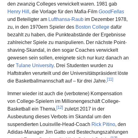
den zwanzig Colleges verwickelt waren. 1981 gab
Henry Hill
, die Vorlage für den Mafia-Film
GoodFellas
und Beteiligter am
Lufthansa-Raub
im Dezember 1978,
zu, in den 1970ern Spieler des
Boston College
dafür
bezahlt zu haben, die Punkteabstände der Ergebnisse
zahlreicher Spiele zu manipulieren. Der nächste Point-
shaving-Skandal, in den sogar Coaches verwickelt
gewesen sein sollen, ereignete sich nur kurz danach an
der
Tulane University
. Drei Studenten wurden zu
Haftstrafen verurteilt und der Universitätspräsident löste
[
11
]
die Basketballmannschaft auf – für drei Jahre.
Immer wieder ist auch die (verbotene) Kompensation
von College-Spielern im Millionengeschäft College-
[
12
]
Basketball ein Thema,
zuletzt 2017 in der
Ausbeutung dieses Verbots im Skandal um den
suspendierten Louisville-Head-Coach
Rick Pitino
, den
Adidas-Manager Jim Gatto und Bestechungszahlungen
[
13
]