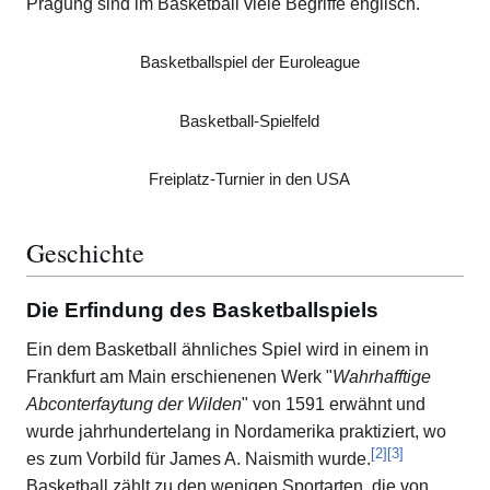
Prägung sind im Basketball viele Begriffe englisch.
Basketballspiel der Euroleague
Basketball-Spielfeld
Freiplatz-Turnier in den USA
Geschichte
Die Erfindung des Basketballspiels
Ein dem Basketball ähnliches Spiel wird in einem in
Frankfurt am Main erschienenen Werk "
Wahrhafftige
Abconterfaytung der Wilden
" von 1591 erwähnt und
wurde jahrhundertelang in Nordamerika praktiziert, wo
[
2
]
[
3
]
es zum Vorbild für James A. Naismith wurde.
Basketball zählt zu den wenigen Sportarten, die von