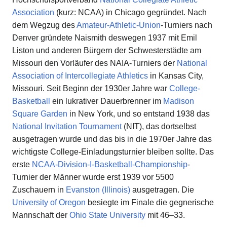
Association
(kurz: NCAA) in Chicago gegründet. Nach
dem Wegzug des
Amateur-Athletic-Union
-Turniers nach
Denver gründete Naismith deswegen 1937 mit Emil
Liston und anderen Bürgern der Schwesterstädte am
Missouri den Vorläufer des NAIA-Turniers der
National
Association of Intercollegiate Athletics
in Kansas City,
Missouri. Seit Beginn der 1930er Jahre war
College-
Basketball
ein lukrativer Dauerbrenner im
Madison
Square Garden
in New York, und so entstand 1938 das
National Invitation Tournament
(NIT), das dortselbst
ausgetragen wurde und das bis in die 1970er Jahre das
wichtigste College-Einladungsturnier bleiben sollte. Das
erste
NCAA-Division-I-Basketball-Championship
-
Turnier der Männer wurde erst 1939 vor 5500
Zuschauern in
Evanston (Illinois)
ausgetragen. Die
University of Oregon
besiegte im Finale die gegnerische
Mannschaft der
Ohio State University
mit 46–33.