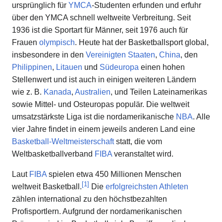
ursprünglich für
YMCA
-Studenten erfunden und erfuhr
über den YMCA schnell weltweite Verbreitung. Seit
1936 ist die Sportart für Männer, seit 1976 auch für
Frauen
olympisch
. Heute hat der Basketballsport global,
insbesondere in den
Vereinigten Staaten
,
China
, den
Philippinen
,
Litauen
und
Südeuropa
einen hohen
Stellenwert und ist auch in einigen weiteren Ländern
wie z. B.
Kanada
,
Australien
, und Teilen Lateinamerikas
sowie Mittel- und Osteuropas populär. Die weltweit
umsatzstärkste Liga ist die nordamerikanische
NBA
. Alle
vier Jahre findet in einem jeweils anderen Land eine
Basketball-Weltmeisterschaft
statt, die vom
Weltbasketballverband
FIBA
veranstaltet wird.
Laut
FIBA
spielen etwa 450 Millionen Menschen
[
1
]
weltweit Basketball.
Die
erfolgreichsten Athleten
zählen international zu den höchstbezahlten
Profisportlern. Aufgrund der nordamerikanischen