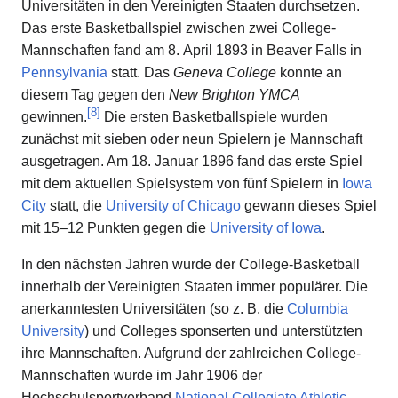
Universitäten in den Vereinigten Staaten durchsetzen.
Das erste Basketballspiel zwischen zwei College-
Mannschaften fand am 8. April 1893 in Beaver Falls in
Pennsylvania
statt. Das
Geneva College
konnte an
diesem Tag gegen den
New Brighton YMCA
[
8
]
gewinnen.
Die ersten Basketballspiele wurden
zunächst mit sieben oder neun Spielern je Mannschaft
ausgetragen. Am 18. Januar 1896 fand das erste Spiel
mit dem aktuellen Spielsystem von fünf Spielern in
Iowa
City
statt, die
University of Chicago
gewann dieses Spiel
mit 15–12 Punkten gegen die
University of Iowa
.
In den nächsten Jahren wurde der College-Basketball
innerhalb der Vereinigten Staaten immer populärer. Die
anerkanntesten Universitäten (so z. B. die
Columbia
University
) und Colleges sponserten und unterstützten
ihre Mannschaften. Aufgrund der zahlreichen College-
Mannschaften wurde im Jahr 1906 der
Hochschulsportverband
National Collegiate Athletic