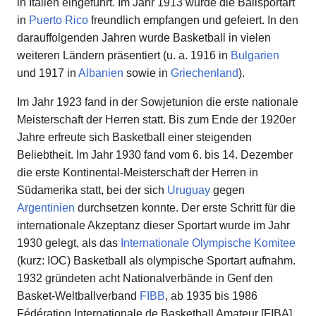
in Italien eingeführt. Im Jahr 1913 wurde die Ballsportart
in
Puerto Rico
freundlich empfangen und gefeiert. In den
darauffolgenden Jahren wurde Basketball in vielen
weiteren Ländern präsentiert (u. a. 1916 in
Bulgarien
und 1917 in
Albanien
sowie in
Griechenland
).
Im Jahr 1923 fand in der Sowjetunion die erste nationale
Meisterschaft der Herren statt. Bis zum Ende der 1920er
Jahre erfreute sich Basketball einer steigenden
Beliebtheit. Im Jahr 1930 fand vom 6. bis 14. Dezember
die erste Kontinental-Meisterschaft der Herren in
Südamerika statt, bei der sich
Uruguay
gegen
Argentinien
durchsetzen konnte. Der erste Schritt für die
internationale Akzeptanz dieser Sportart wurde im Jahr
1930 gelegt, als das
Internationale Olympische Komitee
(kurz: IOC) Basketball als olympische Sportart aufnahm.
1932 gründeten acht Nationalverbände in Genf den
Basket-Weltballverband
FIBB
, ab 1935 bis 1986
Fédération Internationale de Basketball Amateur [FIBA]