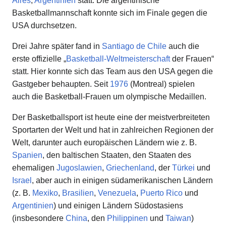
Aires
,
Argentinien
statt. Die argentinische
Basketballmannschaft konnte sich im Finale gegen die
USA durchsetzen.
Drei Jahre später fand in
Santiago de Chile
auch die
erste offizielle „
Basketball-Weltmeisterschaft
der Frauen“
statt. Hier konnte sich das Team aus den USA gegen die
Gastgeber behaupten. Seit
1976
(Montreal) spielen
auch die Basketball-Frauen um olympische Medaillen.
Der Basketballsport ist heute eine der meistverbreiteten
Sportarten der Welt und hat in zahlreichen Regionen der
Welt, darunter auch europäischen Ländern wie z. B.
Spanien
, den baltischen Staaten, den Staaten des
ehemaligen
Jugoslawien
,
Griechenland
, der
Türkei
und
Israel
, aber auch in einigen südamerikanischen Ländern
(z. B.
Mexiko
,
Brasilien
,
Venezuela
,
Puerto Rico
und
Argentinien
) und einigen Ländern Südostasiens
(insbesondere
China
, den
Philippinen
und
Taiwan
)