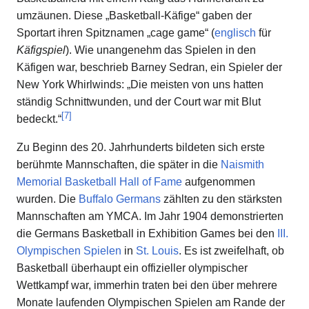
umzäunen. Diese „Basketball-Käfige“ gaben der
Sportart ihren Spitznamen „
cage game
“ (
englisch
für
Käfigspiel
). Wie unangenehm das Spielen in den
Käfigen war, beschrieb Barney Sedran, ein Spieler der
New York Whirlwinds: „Die meisten von uns hatten
ständig Schnittwunden, und der Court war mit Blut
[
7
]
bedeckt.“
Zu Beginn des 20. Jahrhunderts bildeten sich erste
berühmte Mannschaften, die später in die
Naismith
Memorial Basketball Hall of Fame
aufgenommen
wurden. Die
Buffalo Germans
zählten zu den stärksten
Mannschaften am YMCA. Im Jahr 1904 demonstrierten
die Germans Basketball in Exhibition Games bei den
III.
Olympischen Spielen
in
St. Louis
. Es ist zweifelhaft, ob
Basketball überhaupt ein offizieller olympischer
Wettkampf war, immerhin traten bei den über mehrere
Monate laufenden Olympischen Spielen am Rande der