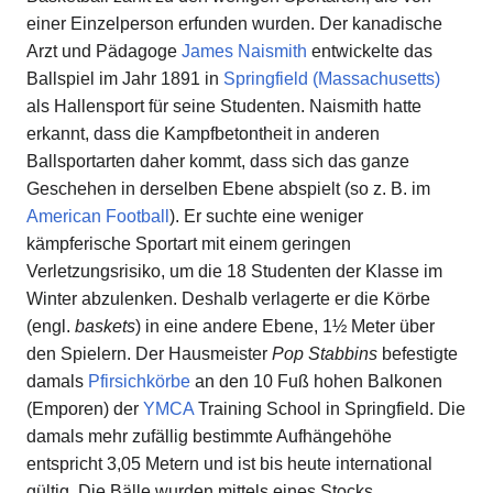
einer Einzelperson erfunden wurden. Der kanadische
Arzt und Pädagoge
James Naismith
entwickelte das
Ballspiel im Jahr 1891 in
Springfield (Massachusetts)
als Hallensport für seine Studenten. Naismith hatte
erkannt, dass die Kampfbetontheit in anderen
Ballsportarten daher kommt, dass sich das ganze
Geschehen in derselben Ebene abspielt (so z. B. im
American Football
). Er suchte eine weniger
kämpferische Sportart mit einem geringen
Verletzungsrisiko, um die 18 Studenten der Klasse im
Winter abzulenken. Deshalb verlagerte er die Körbe
(engl.
baskets
) in eine andere Ebene, 1½ Meter über
den Spielern. Der Hausmeister
Pop Stabbins
befestigte
damals
Pfirsichkörbe
an den 10 Fuß hohen Balkonen
(Emporen) der
YMCA
Training School in Springfield. Die
damals mehr zufällig bestimmte Aufhängehöhe
entspricht 3,05 Metern und ist bis heute international
gültig. Die Bälle wurden mittels eines Stocks