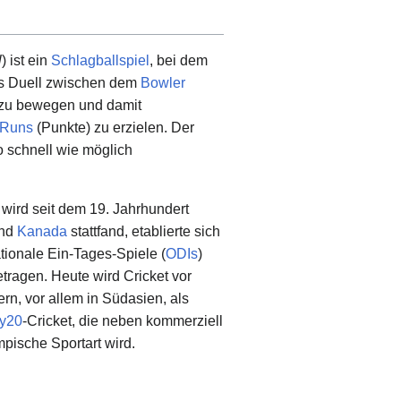
l
) ist ein
Schlagballspiel
, bei dem
das Duell zwischen dem
Bowler
 zu bewegen und damit
Runs
(Punkte) zu erzielen. Der
 schnell wie möglich
 wird seit dem 19. Jahrhundert
nd
Kanada
stattfand, etablierte sich
tionale Ein-Tages-Spiele (
ODIs
)
tragen. Heute wird Cricket vor
rn, vor allem in Südasien, als
y20
-Cricket, die neben kommerziell
mpische Sportart wird.