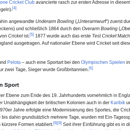
one Cricket Club
avancierte rasch zur ersten Adresse in diesem
[
4
]
geln).
 dahin angewandte
Underarm Bowling
(„Unterarmwurf“) zuerst d
ckens) und schließlich 1864 durch den
Overarm Bowling
(„Obe
[
5
]
 von
Cricket
ist.
1877 wurde auch das erste
Test Cricket
Match
land ausgetragen. Auf nationaler Ebene wird Cricket seit diese
und
Pelota
– auch eine Sportart bei den
Olympischen Spielen
in
[
6
]
ur zwei Tage, Sieger wurde Großbritannien.
n Sport
aler Ebene zum Ende des 19. Jahrhunderts vornehmlich in Engl
r Unabhängigkeit der britischen Kolonien auch in der
Karibik
u
1970er Jahre erfolgte eine Modernisierung des Sportes, die Cri
 bis dahin grundsätzlich mehrere Tage, wurden mit Ein-Tagessp
[
8
]
[
9
]
 kürzere Formen etabliert.
Seit ihrer Einführung gibt es in