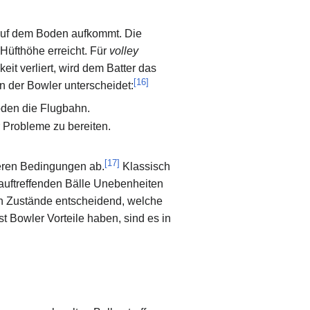
 auf dem Boden aufkommt. Die
Hüfthöhe erreicht. Für
volley
it verliert, wird dem Batter das
[
16
]
 der Bowler unterscheidet:
Boden die Flugbahn.
 Probleme zu bereiten.
[
17
]
eren Bedingungen ab.
Klassisch
 auftreffenden Bälle Unebenheiten
en Zustände entscheidend, welche
 Bowler Vorteile haben, sind es in