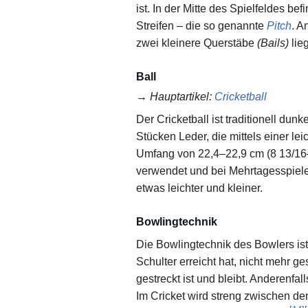
ist. In der Mitte des Spielfeldes be
Streifen – die so genannte
Pitch
. A
zwei kleinere Querstäbe
(Bails)
lie
Ball
→
Hauptartikel
:
Cricketball
Der Cricketball ist traditionell dun
Stücken Leder, die mittels einer l
Umfang von 22,4–22,9 cm (8 13/16–
verwendet und bei Mehrtagesspiele
etwas leichter und kleiner.
Bowlingtechnik
Die Bowlingtechnik des Bowlers ist
Schulter erreicht hat, nicht mehr g
gestreckt ist und bleibt. Anderenfal
Im Cricket wird streng zwischen de