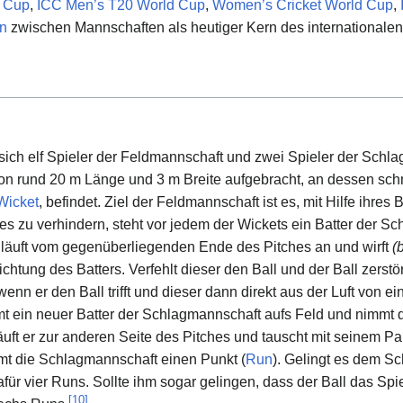
d Cup
,
ICC Men’s T20 World Cup
,
Women’s Cricket World Cup
,
en
zwischen Mannschaften als heutiger Kern des internationalen 
sich elf Spieler der Feldmannschaft und zwei Spieler der Schla
von rund 20 m Länge und 3 m Breite aufgebracht, an dessen sch
Wicket
, befindet. Ziel der Feldmannschaft ist es, mit Hilfe ihre
s zu verhindern, steht vor jedem der Wickets ein Batter der S
 läuft vom gegenüberliegenden Ende des Pitches an und wirft
(
tung des Batters. Verfehlt dieser den Ball und der Ball zerstört
enn er den Ball trifft und dieser dann direkt aus der Luft von 
mt ein neuer Batter der Schlagmannschaft aufs Feld und nimmt 
äuft er zur anderen Seite des Pitches und tauscht mit seinem Par
 die Schlagmannschaft einen Punkt (
Run
). Gelingt es dem Sc
afür vier Runs. Sollte ihm sogar gelingen, dass der Ball das Spi
[
10
]