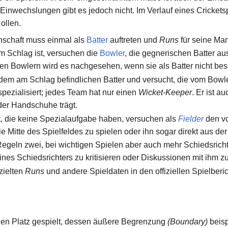
e Einwechslungen gibt es jedoch nicht. Im Verlauf eines Cricket
ollen.
nschaft muss einmal als
Batter
auftreten und
Runs
für seine Man
 Schlag ist, versuchen die
Bowler
, die gegnerischen Batter a
uten Bowlern wird es nachgesehen, wenn sie als Batter nicht b
 dem am Schlag befindlichen Batter und versucht, die vom Bowl
pezialisiert; jedes Team hat nur einen
Wicket-Keeper
. Er ist a
der Handschuhe trägt.
, die keine Spezialaufgabe haben, versuchen als
Fielder
den 
e Mitte des Spielfeldes zu spielen oder ihn sogar direkt aus der
egeln zwei, bei wichtigen Spielen aber auch mehr Schiedsrichte
ines Schiedsrichters zu kritisieren oder Diskussionen mit ihm z
zielten
Runs
und andere Spieldaten in den offiziellen Spielberic
alen Platz gespielt, dessen äußere Begrenzung
(Boundary)
beisp