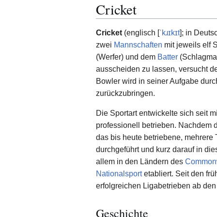
Cricket
Cricket
(englisch [
ˈkɹɪkɪt
]; in Deut
zwei
Mannschaften
mit jeweils elf
(Werfer) und dem
Batter
(Schlagman
ausscheiden zu lassen, versucht d
Bowler wird in seiner Aufgabe dur
zurückzubringen.
Die Sportart entwickelte sich seit
professionell betrieben. Nachdem 
das bis heute betriebene, mehrere
durchgeführt und kurz darauf in die
allem in den Ländern des
Commonw
Nationalsport
etabliert. Seit den f
erfolgreichen Ligabetrieben ab de
Geschichte