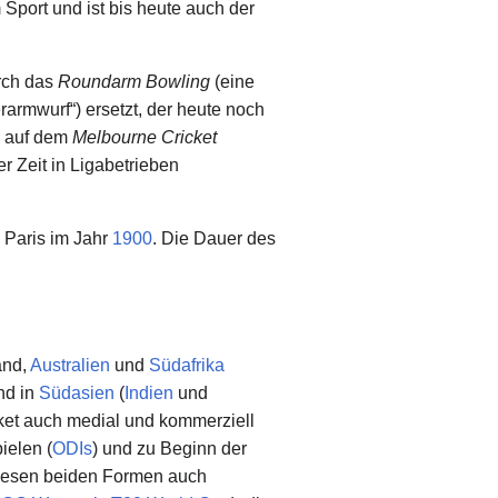
 Sport und ist bis heute auch der
urch das
Roundarm Bowling
(eine
rarmwurf“) ersetzt, der heute noch
 auf dem
Melbourne Cricket
r Zeit in Ligabetrieben
 Paris im Jahr
1900
. Die Dauer des
and,
Australien
und
Südafrika
nd in
Südasien
(
Indien
und
cket auch medial und kommerziell
ielen (
ODIs
) und zu Beginn der
 diesen beiden Formen auch