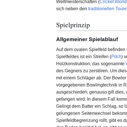
Weltmeisterschaften (
Cricket Worl
sich neben den
traditionellen Tour
Spielprinzip
Allgemeiner Spielablauf
Auf dem ovalen Spielfeld befinden 
Spielfeldes ist ein Streifen (
Pitch
) 
Holzkonstruktion, das sogenannte
des Gegners zu zerstören. Um diese
mit einem Schläger ab. Der Bowler
vorgegebenen Bowlingtechnik in Rich
ausgeschieden; genauso gilt dies, w
gefangen wird. In diesem Fall kom
Gelingt dem Batter ein Schlag, so l
gelungenen Seitenwechsel bekommt
Spielfeldbegrenzung rollt, gibt es d