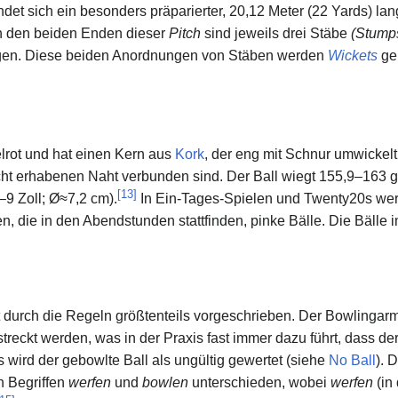
findet sich ein besonders präparierter, 20,12 Meter (22 Yards) lan
n den beiden Enden dieser
Pitch
sind jeweils drei Stäbe
(Stump
gen. Diese beiden Anordnungen von Stäben werden
Wickets
ge
kelrot und hat einen Kern aus
Kork
, der eng mit Schnur umwickelt 
eicht erhabenen Naht verbunden sind. Der Ball wiegt 155,9–163
[
13
]
9 Zoll; Ø≈7,2 cm).
In Ein-Tages-Spielen und Twenty20s wer
n, die in den Abendstunden stattfinden, pinke Bälle. Die Bäll
 durch die Regeln größtenteils vorgeschrieben. Der Bowlingarm
estreckt werden, was in der Praxis fast immer dazu führt, dass 
ls wird der gebowlte Ball als ungültig gewertet (siehe
No Ball
). 
n Begriffen
werfen
und
bowlen
unterschieden, wobei
werfen
(in