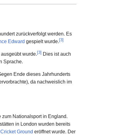
hundert zurückverfolgt werden. Es
[
3
]
ince Edward
gespielt wurde.
[
3
]
ausgeübt wurde.
Dies ist auch
n Sprache.
Gegen Ende dieses Jahrhunderts
hervorbrachte), da nachweislich im
 zum Nationalsport in England.
lstätten in London wurden bereits
 Cricket Ground
eröffnet wurde. Der