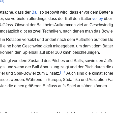
15
]
Tatsache, dass der
Ball
so gebowlt wird, dass er vor dem Batter
r, sie verbieten allerdings, dass der Ball den Batter
volley
über 
full toss
. Obwohl der Ball beim Aufkommen viel an Geschwindigke
undsätzlich gibt es zwei Techniken, nach denen man das Bowlen
l in Rotation versetzt und ändert nach dem Auftreffen auf den 
l eine hohe Geschwindigkeit mitgegeben, um damit dem Batter
können den Spielball auf über 160 km/h beschleunigen.
 hängt von dem Zustand des Pitches und Balls, sowie den äuß
gs, und wenn der Ball Abnutzung zeigt und der Pitch durch die
[
10
]
er und Spin-Bowler zum Einsatz.
Auch sind die klimatisch
etzt werden. Während in Europa, Südafrika und Australien Fast
er, die einen größeren Einfluss aufs Spiel ausüben können.