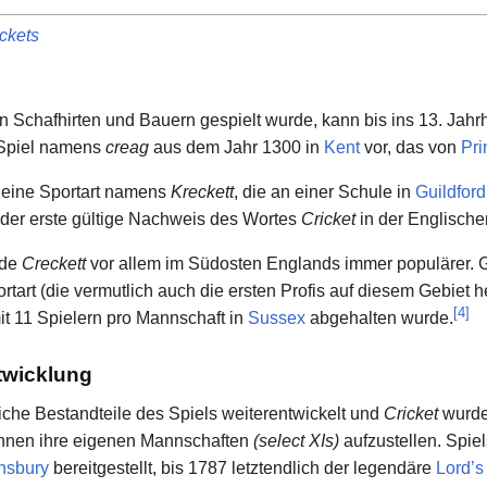
ckets
on Schafhirten und Bauern gespielt wurde, kann bis ins 13. Jahr
n Spiel namens
creag
aus dem Jahr 1300 in
Kent
vor, das von
Pr
r eine Sportart namens
Kreckett
, die an einer Schule in
Guildford
der erste gültige Nachweis des Wortes
Cricket
in der Englische
rde
Creckett
vor allem im Südosten Englands immer populärer. 
rtart (die vermutlich auch die ersten Profis auf diesem Gebiet 
[
4
]
t 11 Spielern pro Mannschaft in
Sussex
abgehalten wurde.
twicklung
iche Bestandteile des Spiels weiterentwickelt und
Cricket
wurde
annen ihre eigenen Mannschaften
(select XIs)
aufzustellen. Spie
nsbury
bereitgestellt, bis 1787 letztendlich der legendäre
Lord’s