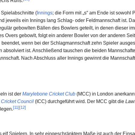
sechs Runs.
r Spielabschnitte (
Innings
; die Form mit „s“ am Ende ist sowohl Pl
jeweils ein Innings lang Schlag- oder Feldmannschaft ist. Das
regulär gebowlten Bällen des Bowlers geteilt, in denen dieser 
des Overs gebowlt, folgt ein anderer Bowler von der anderen Sei
ann beendet, wenn bei der Schlagmannschaft zehn Spieler ausge
n absolviert ist. Anschließend tauschen die beiden Mannschaft
annschaft. Nach Abschluss aller Innings gewinnt die Mannschaf
eln ist der
Marylebone Cricket Club
(MCC) in London anerkannt,
l Cricket Council
(ICC) durchgeführt wird. Der MCC gibt die
Laws
[
11
]
[
12
]
legen.
 elf Spielern. In sehr eingeschränktem Maße ist auch der Eins