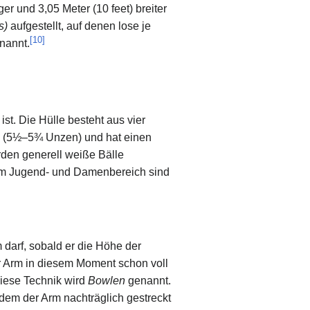
ger und 3,05 Meter (10 feet) breiter
s)
aufgestellt, auf denen lose je
[
10
]
nannt.
ist. Die Hülle besteht aus vier
 g (5½–5¾ Unzen) und hat einen
den generell weiße Bälle
e im Jugend- und Damenbereich sind
 darf, sobald er die Höhe der
der Arm in diesem Moment schon voll
Diese Technik wird
Bowlen
genannt.
 dem der Arm nachträglich gestreckt