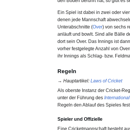
den Boden berührt hat, so gibt es 
Ein Spiel ist dabei in zwei oder vie
denen jede Mannschaft abwechselnd 
Unterabschnitte (
Over
) von sechs 
anläuft und bowlt. Sind alle Bälle 
dort sein Over. Das Innings ist d
vorher festgelegte Anzahl von Over
ihr Innings als Schlag- bzw. Feldm
Regeln
→
Hauptartikel
:
Laws of Cricket
Als oberste Instanz der Cricket-Reg
unter der Führung des
Internationa
Regeln den Ablauf des Spieles fest
Spieler und Offizielle
Eine Cricketmannschaft besteht aus