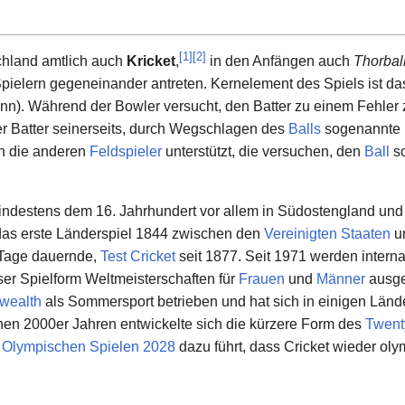
[
1
]
[
2
]
schland amtlich auch
Kricket
,
in den Anfängen auch
Thorbal
 Spielern gegeneinander antreten. Kernelement des Spiels ist 
n). Während der Bowler versucht, den Batter zu einem Fehler
er Batter seinerseits, durch Wegschlagen des
Balls
sogenannte
ch die anderen
Feldspieler
unterstützt, die versuchen, den
Ball
so
 mindestens dem 16. Jahrhundert vor allem in Südostengland und
das erste Länderspiel 1844 zwischen den
Vereinigten Staaten
u
 Tage dauernde,
Test Cricket
seit 1877. Seit 1971 werden interna
ser Spielform Weltmeisterschaften für
Frauen
und
Männer
ausge
ealth
als Sommersport betrieben und hat sich in einigen Lände
rühen 2000er Jahren entwickelte sich die kürzere Form des
Twent
n
Olympischen Spielen 2028
dazu führt, dass Cricket wieder oly