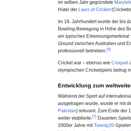
im selben Jahr gegründete
Maryleb
Hüter der
Laws of Cricket
(Cricketre
Im 19. Jahrhundert wurde der bis
Bowling-Bewegung in Höhe des Be
ein typisches Erkennungsmerkmal
Ground
zwischen Australien und Eng
[
4
]
professionell betrieben.
Cricket war – ebenso wie
Croquet
olympischen Cricketspiels betrug n
Entwicklung zum weltweite
Während der Sport auf internation
ausgetragen wurde, wurde er mit de
Pakistan
) relevant. Zum Ende der 
[
7
]
weiter etablierte.
Dauerten Spiele
2000er Jahre mit
Twenty20
-Spielen