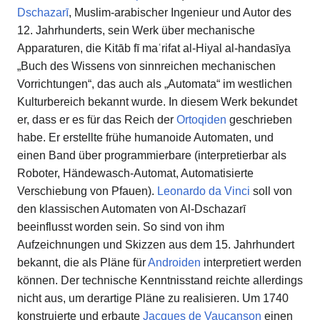
Dschazarī
, Muslim-arabischer Ingenieur und Autor des
12. Jahrhunderts, sein Werk über mechanische
Apparaturen, die Kitāb fī maʿrifat al-Hiyal al-handasīya
„Buch des Wissens von sinnreichen mechanischen
Vorrichtungen“, das auch als „Automata“ im westlichen
Kulturbereich bekannt wurde. In diesem Werk bekundet
er, dass er es für das Reich der
Ortoqiden
geschrieben
habe. Er erstellte frühe humanoide Automaten, und
einen Band über programmierbare (interpretierbar als
Roboter, Händewasch-Automat, Automatisierte
Verschiebung von Pfauen).
Leonardo da Vinci
soll von
den klassischen Automaten von Al-Dschazarī
beeinflusst worden sein. So sind von ihm
Aufzeichnungen und Skizzen aus dem 15. Jahrhundert
bekannt, die als Pläne für
Androiden
interpretiert werden
können. Der technische Kenntnisstand reichte allerdings
nicht aus, um derartige Pläne zu realisieren. Um 1740
konstruierte und erbaute
Jacques de Vaucanson
einen