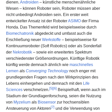
dienen.
Androiden
– künstliche menschenähnliche
Wesen – können Roboter sein, Roboter müssen aber
nicht unbedingt Androiden sein. Ein erster weit
entwickelter Ansatz ist der Roboter
ASIMO
der Firma
Honda. Das Themenfeld wird beispielsweise durch
Biomechatronik
abgedeckt und umfasst auch die
Erschließung neuer
Werkstoffe
– beispielsweise für
Kontinuumsroboter (
Soft Robotics
) oder als Sonderfall
der
Nekrobotik
– sowie ein erweitertes Spektrum
verschiedenster Größenordnungen. Künftige Robotik
künftig werde demnach ähnlich wie
maschinelles
Lernen
als
Converging Technology
noch enger mit
grundlegenden Fragen nach den Wirkprinzipien des
Lebens einhergehen und demnach mit den
Life
[
5
]
[
6
]
Sciences
verschmelzen.
Beispielhaft, wenn auch im
Stadium der Grundlagenforschung, seien die Nutzung
von
Myzelium
als
Biosensor
zur hochsensiblen
[
7
]
Ansteuerung von Aktoren
und die Verwendung von