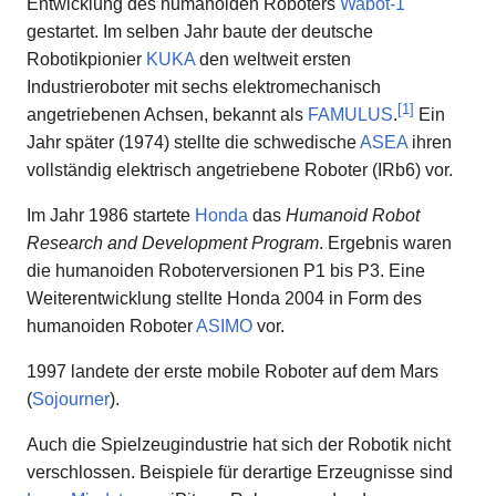
Entwicklung des humanoiden Roboters
Wabot-1
gestartet. Im selben Jahr baute der deutsche
Robotikpionier
KUKA
den weltweit ersten
Industrieroboter mit sechs elektromechanisch
[
1
]
angetriebenen Achsen, bekannt als
FAMULUS
.
Ein
Jahr später (1974) stellte die schwedische
ASEA
ihren
vollständig elektrisch angetriebene Roboter (IRb6) vor.
Im Jahr 1986 startete
Honda
das
Humanoid Robot
Research and Development Program
. Ergebnis waren
die humanoiden Roboterversionen P1 bis P3. Eine
Weiterentwicklung stellte Honda 2004 in Form des
humanoiden Roboter
ASIMO
vor.
1997 landete der erste mobile Roboter auf dem Mars
(
Sojourner
).
Auch die Spielzeugindustrie hat sich der Robotik nicht
verschlossen. Beispiele für derartige Erzeugnisse sind