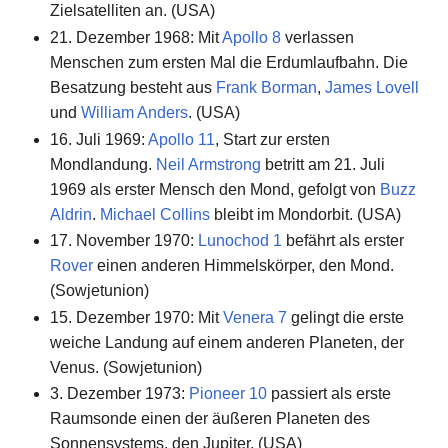
Zielsatelliten an. (USA)
21. Dezember 1968: Mit
Apollo 8
verlassen
Menschen zum ersten Mal die Erdumlaufbahn. Die
Besatzung besteht aus
Frank Borman
,
James Lovell
und
William Anders
. (USA)
16. Juli 1969:
Apollo 11
, Start zur ersten
Mondlandung.
Neil Armstrong
betritt am 21. Juli
1969 als erster Mensch den Mond, gefolgt von
Buzz
Aldrin
.
Michael Collins
bleibt im Mondorbit. (USA)
17. November 1970:
Lunochod 1
befährt als erster
Rover
einen anderen Himmelskörper, den Mond.
(Sowjetunion)
15. Dezember 1970: Mit
Venera 7
gelingt die erste
weiche Landung auf einem anderen Planeten, der
Venus. (Sowjetunion)
3. Dezember 1973:
Pioneer 10
passiert als erste
Raumsonde einen der äußeren Planeten des
Sonnensystems, den Jupiter. (USA)