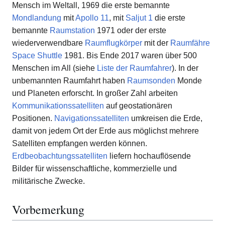
Mensch im Weltall, 1969 die erste bemannte
Mondlandung
mit
Apollo 11
, mit
Saljut 1
die erste
bemannte
Raumstation
1971 oder der erste
wiederverwendbare
Raumflugkörper
mit der
Raumfähre
Space Shuttle
1981. Bis Ende 2017 waren über 500
Menschen im All (siehe
Liste der Raumfahrer
). In der
unbemannten Raumfahrt haben
Raumsonden
Monde
und Planeten erforscht. In großer Zahl arbeiten
Kommunikationssatelliten
auf geostationären
Positionen.
Navigationssatelliten
umkreisen die Erde,
damit von jedem Ort der Erde aus möglichst mehrere
Satelliten empfangen werden können.
Erdbeobachtungssatelliten
liefern hochauflösende
Bilder für wissenschaftliche, kommerzielle und
militärische Zwecke.
Vorbemerkung