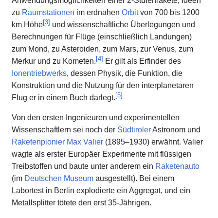
Anwendungsmöglichkeiten einer 2-Stufenrakete, Ideen
zu
Raumstationen
im erdnahen
Orbit
von 700 bis 1200
[
3
]
km Höhe
und wissenschaftliche Überlegungen und
Berechnungen für Flüge (einschließlich Landungen)
zum Mond, zu Asteroiden, zum Mars, zur Venus, zum
[
4
]
Merkur und zu Kometen.
Er gilt als Erfinder des
Ionentriebwerks
, dessen Physik, die Funktion, die
Konstruktion und die Nutzung für den interplanetaren
[
5
]
Flug er in einem Buch darlegt.
Von den ersten Ingenieuren und experimentellen
Wissenschaftlern sei noch der
Südtiroler
Astronom und
Raketenpionier
Max Valier
(1895–1930) erwähnt. Valier
wagte als erster Europäer Experimente mit flüssigen
Treibstoffen und baute unter anderem ein
Raketenauto
(im
Deutschen Museum
ausgestellt). Bei einem
Labortest in Berlin explodierte ein Aggregat, und ein
Metallsplitter tötete den erst 35-Jährigen.