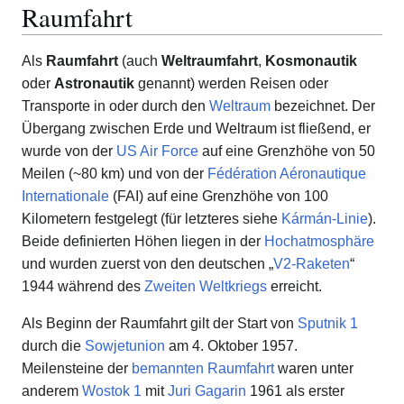
Raumfahrt
Als
Raumfahrt
(auch
Weltraumfahrt
,
Kosmonautik
oder
Astronautik
genannt) werden Reisen oder
Transporte in oder durch den
Weltraum
bezeichnet. Der
Übergang zwischen Erde und Weltraum ist fließend, er
wurde von der
US Air Force
auf eine Grenzhöhe von 50
Meilen (~80 km) und von der
Fédération Aéronautique
Internationale
(FAI) auf eine Grenzhöhe von 100
Kilometern festgelegt (für letzteres siehe
Kármán-Linie
).
Beide definierten Höhen liegen in der
Hochatmosphäre
und wurden zuerst von den deutschen „
V2-Raketen
“
1944 während des
Zweiten Weltkriegs
erreicht.
Als Beginn der Raumfahrt gilt der Start von
Sputnik 1
durch die
Sowjetunion
am 4. Oktober 1957.
Meilensteine der
bemannten Raumfahrt
waren unter
anderem
Wostok 1
mit
Juri Gagarin
1961 als erster