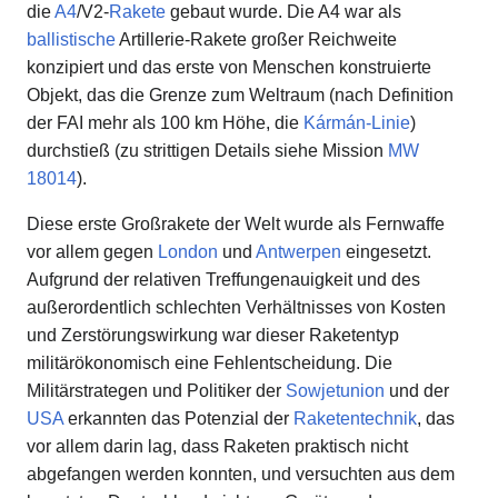
die
A4
/V2-
Rakete
gebaut wurde. Die A4 war als
ballistische
Artillerie-Rakete großer Reichweite
konzipiert und das erste von Menschen konstruierte
Objekt, das die Grenze zum Weltraum (nach Definition
der FAI mehr als 100 km Höhe, die
Kármán-Linie
)
durchstieß (zu strittigen Details siehe Mission
MW
18014
).
Diese erste Großrakete der Welt wurde als Fernwaffe
vor allem gegen
London
und
Antwerpen
eingesetzt.
Aufgrund der relativen Treffungenauigkeit und des
außerordentlich schlechten Verhältnisses von Kosten
und Zerstörungswirkung war dieser Raketentyp
militärökonomisch eine Fehlentscheidung. Die
Militärstrategen und Politiker der
Sowjetunion
und der
USA
erkannten das Potenzial der
Raketentechnik
, das
vor allem darin lag, dass Raketen praktisch nicht
abgefangen werden konnten, und versuchten aus dem