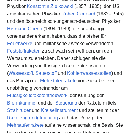
Physiker
Konstantin Ziolkowski
(1857–1935), den US-
amerikanischen Physiker
Robert Goddard
(1882–1945)
und den österreichisch-ungarisch-deutschen Physiker
Hermann Oberth
(1894–1989), die unabhängig
voneinander erkannt haben, dass die bisher für
Feuerwerke
und militärische Zwecke verwendeten
Feststoffraketen
zu schwach sein würden, um den
Weltraum zu erreichen. Daher schlugen sie die
Verwendung von flüssigen Raketentreibstoffen
(
Wasserstoff
,
Sauerstoff
und
Kohlenwasserstoffen
) und
das Prinzip der
Mehrstufenrakete
vor. Sie arbeiteten
unabhängig voneinander am
Flüssigkeitsraketentriebwerk
, der Kühlung der
Brennkammer
und der
Steuerung
der Rakete mittels
Strahlruder
und
Kreiselinstrument
und stellten mit der
Raketengrundgleichung
auch das Prinzip der
Mehrstufenrakete
auf eine wissenschaftliche Basis. Sie
befassten sich auch mit Fragen des Betriebs von