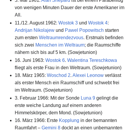
5. Mai 1961:
Alan Shepard
ist bei einem Parabelflug
von wenigen Minuten Dauer der erste Amerikaner im
All.
11./12. August 1962:
Wostok 3
und
Wostok 4
:
Andrijan Nikolajew
und
Pawel Popowitsch
starten
zum ersten
Weltraumrendezvous
. Erstmals befinden
sich zwei
Menschen im Weltraum
; die Raumschiffe
nähern sich bis auf 5 km. (Sowjetunion)
16. Juni 1963:
Wostok 6
.
Walentina Tereschkowa
fliegt als erste Frau in den Weltraum. (Sowjetunion)
18. März 1965:
Woschod 2
.
Alexei Leonow
verlässt
als erster Mensch ein Raumschiff und schwebt frei
im Weltraum. (Sowjetunion)
3. Februar 1966: Mit der Sonde
Luna 9
gelingt die
erste weiche Landung auf einem anderen
Himmelskörper, dem Mond. (Sowjetunion)
16. März 1966: Erste
Kopplung
in der bemannten
Raumfahrt –
Gemini 8
dockt an einen unbemannten