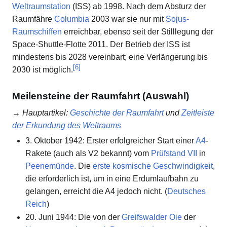
Weltraumstation
(ISS) ab 1998. Nach dem Absturz der
Raumfähre
Columbia
2003 war sie nur mit
Sojus-
Raumschiffen
erreichbar, ebenso seit der Stilllegung der
Space-Shuttle-Flotte 2011. Der Betrieb der ISS ist
mindestens bis 2028 vereinbart; eine Verlängerung bis
[
6
]
2030 ist möglich.
Meilensteine der Raumfahrt (Auswahl)
→
Hauptartikel
:
Geschichte der Raumfahrt
und
Zeitleiste
der Erkundung des Weltraums
3. Oktober 1942: Erster erfolgreicher Start einer
A4
-
Rakete (auch als V2 bekannt) vom
Prüfstand VII
in
Peenemünde
. Die
erste kosmische Geschwindigkeit
,
die erforderlich ist, um in eine Erdumlaufbahn zu
gelangen, erreicht die A4 jedoch nicht. (
Deutsches
Reich
)
20. Juni 1944: Die von der
Greifswalder Oie
der