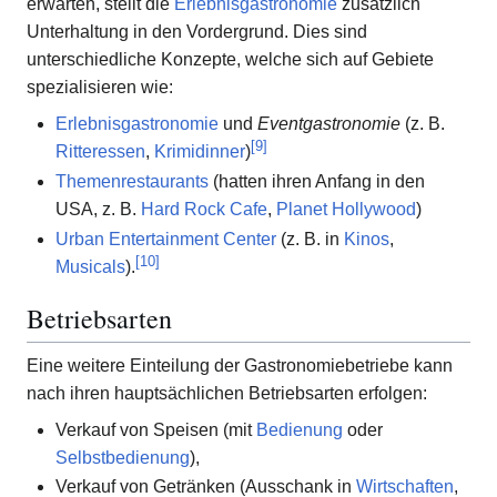
erwarten, stellt die
Erlebnisgastronomie
zusätzlich
Unterhaltung in den Vordergrund. Dies sind
unterschiedliche Konzepte, welche sich auf Gebiete
spezialisieren wie:
Erlebnisgastronomie
und
Eventgastronomie
(z. B.
[
9
]
Ritteressen
,
Krimidinner
)
Themenrestaurants
(hatten ihren Anfang in den
USA, z. B.
Hard Rock Cafe
,
Planet Hollywood
)
Urban Entertainment Center
(z. B. in
Kinos
,
[
10
]
Musicals
).
Betriebsarten
Eine weitere Einteilung der Gastronomiebetriebe kann
nach ihren hauptsächlichen Betriebsarten erfolgen:
Verkauf von Speisen (mit
Bedienung
oder
Selbstbedienung
),
Verkauf von Getränken (Ausschank in
Wirtschaften
,