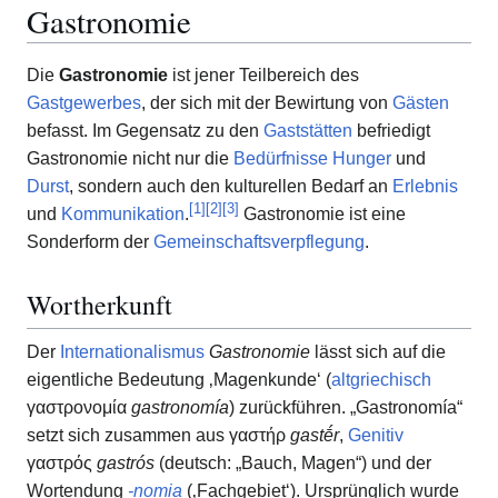
Gastronomie
Die
Gastronomie
ist jener Teilbereich des
Gastgewerbes
, der sich mit der Bewirtung von
Gästen
befasst. Im Gegensatz zu den
Gaststätten
befriedigt
Gastronomie nicht nur die
Bedürfnisse
Hunger
und
Durst
, sondern auch den kulturellen Bedarf an
Erlebnis
[
1
]
[
2
]
[
3
]
und
Kommunikation
.
Gastronomie ist eine
Sonderform der
Gemeinschaftsverpflegung
.
Wortherkunft
Der
Internationalismus
Gastronomie
lässt sich auf die
eigentliche Bedeutung ‚Magenkunde‘ (
altgriechisch
γαστρονομία
gastronomía
) zurückführen. „Gastronomía“
setzt sich zusammen aus
γαστήρ
gastḗr
,
Genitiv
γαστρός
gastrós
(deutsch: „Bauch, Magen“) und der
Wortendung
-nomia
(‚Fachgebiet‘). Ursprünglich wurde