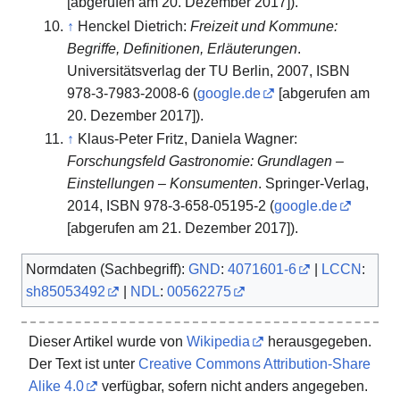
[abgerufen am 20. Dezember 2017]).
↑
Henckel Dietrich:
Freizeit und Kommune:
Begriffe, Definitionen, Erläuterungen
.
Universitätsverlag der TU Berlin, 2007, ISBN
978-3-7983-2008-6 (
google.de
[abgerufen am
20. Dezember 2017]).
↑
Klaus-Peter Fritz, Daniela Wagner:
Forschungsfeld Gastronomie: Grundlagen –
Einstellungen – Konsumenten
. Springer-Verlag,
2014, ISBN 978-3-658-05195-2 (
google.de
[abgerufen am 21. Dezember 2017]).
Normdaten (Sachbegriff):
GND
:
4071601-6
|
LCCN
:
sh85053492
|
NDL
:
00562275
Dieser Artikel wurde von
Wikipedia
herausgegeben.
Der Text ist unter
Creative Commons Attribution-Share
Alike 4.0
verfügbar, sofern nicht anders angegeben.