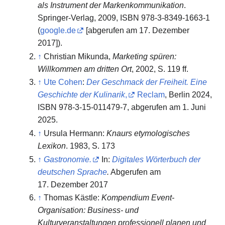
als Instrument der Markenkommunikation
.
Springer-Verlag, 2009, ISBN 978-3-8349-1663-1
(
google.de
[abgerufen am 17. Dezember
2017]).
↑
Christian Mikunda,
Marketing spüren:
Willkommen am dritten Ort
, 2002, S. 119 ff.
↑
Ute Cohen
:
Der Geschmack der Freiheit. Eine
Geschichte der Kulinarik
,
Reclam
, Berlin 2024,
ISBN 978-3-15-011479-7, abgerufen am 1. Juni
2025.
↑
Ursula Hermann:
Knaurs etymologisches
Lexikon
. 1983, S. 173
↑
Gastronomie.
In:
Digitales Wörterbuch der
deutschen Sprache
.
Abgerufen am
17. Dezember 2017
↑
Thomas Kästle:
Kompendium Event-
Organisation: Business- und
Kulturveranstaltungen professionell planen und