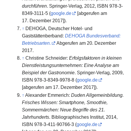
durchführen
. Springer-Verlag, 2012, ISBN 978-3-
8349-3111-5 (
google.de
[abgerufen am
17. Dezember 2017]).
↑
DEHOGA, Deutscher Hotel- und
Gaststättenberband:
DEHOGA Bundesverband:
Betriebsarten.
Abgerufen am 20. Dezember
2017
.
↑
Christine Schneider:
Erfolgsfaktoren in kleinen
Dienstleistungsunternehmen: Eine Analyse am
Beispiel der Gastronomie
. Springer-Verlag, 2009,
ISBN 978-3-8349-9978-8 (
google.de
[abgerufen am 17. Dezember 2017]).
↑
Alexander Emmerich:
Duden Allgemeinbildung.
Frisches Wissen: Smartphone, Smoothie,
Sommermärchen: Neue Begriffe des 21.
Jahrhunderts
. Bibliographisches Institut, 2014,
ISBN 978-3-411-90766-3 (
google.de