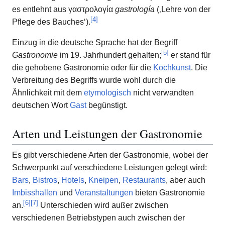
es entlehnt aus
γαστρολογία
gastrología
(‚Lehre von der
[
4
]
Pflege des Bauches‘).
Einzug in die deutsche Sprache hat der Begriff
[
5
]
Gastronomie
im 19. Jahrhundert gehalten;
er stand für
die gehobene Gastronomie oder für die
Kochkunst
. Die
Verbreitung des Begriffs wurde wohl durch die
Ähnlichkeit mit dem
etymologisch
nicht verwandten
deutschen Wort
Gast
begünstigt.
Arten und Leistungen der Gastronomie
Es gibt verschiedene Arten der Gastronomie, wobei der
Schwerpunkt auf verschiedene Leistungen gelegt wird:
Bars
,
Bistros
,
Hotels
,
Kneipen
,
Restaurants
, aber auch
Imbisshallen
und
Veranstaltungen
bieten Gastronomie
[
6
]
[
7
]
an.
Unterschieden wird außer zwischen
verschiedenen Betriebstypen auch zwischen der