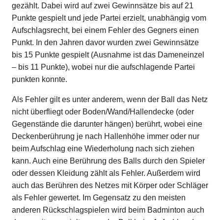
gezählt. Dabei wird auf zwei Gewinnsätze bis auf 21
Punkte gespielt und jede Partei erzielt, unabhängig vom
Aufschlagsrecht, bei einem Fehler des Gegners einen
Punkt. In den Jahren davor wurden zwei Gewinnsätze
bis 15 Punkte gespielt (Ausnahme ist das Dameneinzel
– bis 11 Punkte), wobei nur die aufschlagende Partei
punkten konnte.
Als Fehler gilt es unter anderem, wenn der Ball das Netz
nicht überfliegt oder Boden/Wand/Hallendecke (oder
Gegenstände die darunter hängen) berührt, wobei eine
Deckenberührung je nach Hallenhöhe immer oder nur
beim Aufschlag eine Wiederholung nach sich ziehen
kann. Auch eine Berührung des Balls durch den Spieler
oder dessen Kleidung zählt als Fehler. Außerdem wird
auch das Berühren des Netzes mit Körper oder Schläger
als Fehler gewertet. Im Gegensatz zu den meisten
anderen Rückschlagspielen wird beim Badminton auch