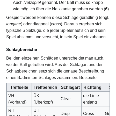
Auch
Netzspiel
genannt. Der Ball muss so knapp
wie möglich über die Netzkante gehoben werden (
6
).
Gespielt werden können diese Schläge geradlinig (engl.
longline
) oder diagonal (
cross
). Daraus ergeben sich
typische Spielzüge, die jeder Spieler auf sich und sein
Spiel abstimmt und versucht, in sein Spiel einzubauen.
Schlagbereiche
Bei den einzelnen Schlägen unterscheidet man auch,
wo der Ball getroffen wird. Aus der Schlagart und den
Schlagbereichen setzt sich die genaue Beschreibung
eines Badminton-Schlages zusammen. Beispiele:
Treffseite
Treffbereich
Schlagart
Richtung
Sch
VH
ÜK
die Linie
Clear
(Vorhand)
(Überkopf)
entlang
RH
UH
Drop
Cross
Gesch