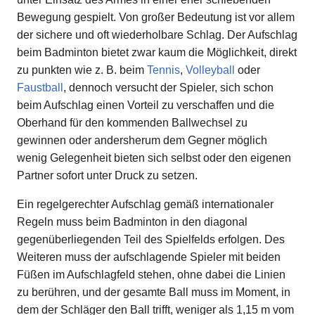
Bewegung gespielt. Von großer Bedeutung ist vor allem
der sichere und oft wiederholbare Schlag. Der Aufschlag
beim Badminton bietet zwar kaum die Möglichkeit, direkt
zu punkten wie z. B. beim
Tennis
,
Volleyball
oder
Faustball
, dennoch versucht der Spieler, sich schon
beim Aufschlag einen Vorteil zu verschaffen und die
Oberhand für den kommenden Ballwechsel zu
gewinnen oder andersherum dem Gegner möglich
wenig Gelegenheit bieten sich selbst oder den eigenen
Partner sofort unter Druck zu setzen.
Ein regelgerechter Aufschlag gemäß internationaler
Regeln muss beim Badminton in den diagonal
gegenüberliegenden Teil des Spielfelds erfolgen. Des
Weiteren muss der aufschlagende Spieler mit beiden
Füßen im Aufschlagfeld stehen, ohne dabei die Linien
zu berühren, und der gesamte Ball muss im Moment, in
dem der Schläger den Ball trifft, weniger als 1,15 m vom