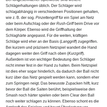
Schlägerhaltungen üblich. Der Schläger wird
schlagabhängig in verschiedenen Positionen gehalten,
wie z. B. der sog.
Pinzettengriff
für ein Spiel am Netz
oder beim Aufschlag oder der
Rush-Griff
beim Drive vor
dem Körper. Ebenso wird die Griffhaltung der
Schlaghärte angepasst. Für die weiten, kräftigen
Schläge wird eher an der Basis (
Langgriff
) zugegriffen.
Bei kurzem und präzisem Netzspiel wandert die Hand
dagegen weiter den Griff nach oben (
Kurzgriff
).
Außerdem ist von wichtiger Bedeutung den Schläger
nicht immer fest in der Hand zu halten. Beim Netzspiel
ist dies eher sogar hinderlich, da dadurch der Ball nicht
kurz über das Netz gespielt werden kann, sondern eher
zum Springen neigt. Das bewusste Zupacken hilft, kurz
bevor der Ball die Saiten berührt, beispielsweise den
Smash noch härter spielen oder beim Clear den Ball
noch weiter schlagen zu können. Ebenso schont es die