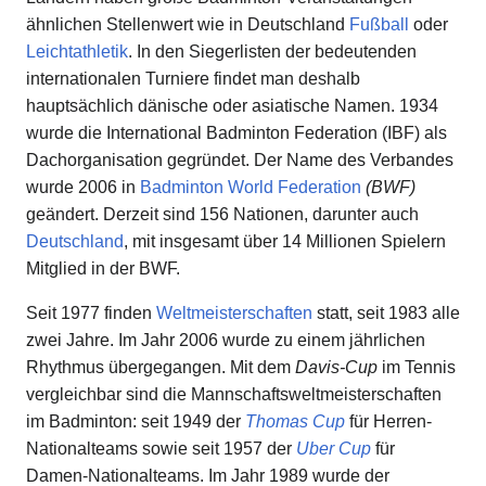
ähnlichen Stellenwert wie in Deutschland
Fußball
oder
Leichtathletik
. In den Siegerlisten der bedeutenden
internationalen Turniere findet man deshalb
hauptsächlich dänische oder asiatische Namen. 1934
wurde die International Badminton Federation (IBF) als
Dachorganisation gegründet. Der Name des Verbandes
wurde 2006 in
Badminton World Federation
(BWF)
geändert. Derzeit sind 156 Nationen, darunter auch
Deutschland
, mit insgesamt über 14 Millionen Spielern
Mitglied in der BWF.
Seit 1977 finden
Weltmeisterschaften
statt, seit 1983 alle
zwei Jahre. Im Jahr 2006 wurde zu einem jährlichen
Rhythmus übergegangen. Mit dem
Davis-Cup
im Tennis
vergleichbar sind die Mannschaftsweltmeisterschaften
im Badminton: seit 1949 der
Thomas Cup
für Herren-
Nationalteams sowie seit 1957 der
Uber Cup
für
Damen-Nationalteams. Im Jahr 1989 wurde der