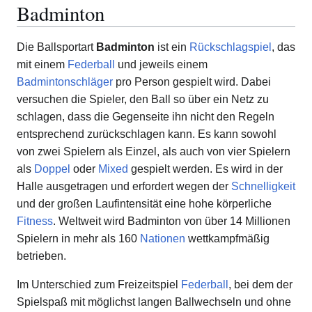
Badminton
Die Ballsportart
Badminton
ist ein
Rückschlagspiel
, das
mit einem
Federball
und jeweils einem
Badmintonschläger
pro Person gespielt wird. Dabei
versuchen die Spieler, den Ball so über ein Netz zu
schlagen, dass die Gegenseite ihn nicht den Regeln
entsprechend zurückschlagen kann. Es kann sowohl
von zwei Spielern als Einzel, als auch von vier Spielern
als
Doppel
oder
Mixed
gespielt werden. Es wird in der
Halle ausgetragen und erfordert wegen der
Schnelligkeit
und der großen Laufintensität eine hohe körperliche
Fitness
. Weltweit wird Badminton von über 14 Millionen
Spielern in mehr als 160
Nationen
wettkampfmäßig
betrieben.
Im Unterschied zum Freizeitspiel
Federball
, bei dem der
Spielspaß mit möglichst langen Ballwechseln und ohne