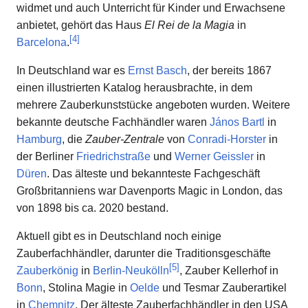
widmet und auch Unterricht für Kinder und Erwachsene
anbietet, gehört das Haus
El Rei de la Magia
in
[
4
]
Barcelona
.
In Deutschland war es
Ernst Basch
, der bereits 1867
einen illustrierten Katalog herausbrachte, in dem
mehrere Zauberkunststücke angeboten wurden. Weitere
bekannte deutsche Fachhändler waren
János Bartl
in
Hamburg
, die
Zauber-Zentrale
von
Conradi-Horster
in
der Berliner
Friedrichstraße
und
Werner Geissler
in
Düren
. Das älteste und bekannteste Fachgeschäft
Großbritanniens war Davenports Magic in London, das
von 1898 bis ca. 2020 bestand.
Aktuell gibt es in Deutschland noch einige
Zauberfachhändler, darunter die Traditionsgeschäfte
[
5
]
Zauberkönig
in
Berlin-Neukölln
, Zauber Kellerhof in
Bonn
, Stolina Magie in
Oelde
und Tesmar Zauberartikel
in
Chemnitz
. Der älteste Zauberfachhändler in den USA