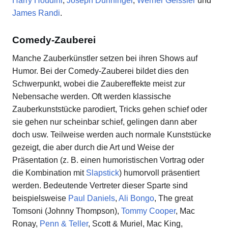
Harry Houdini
,
Joseph Dunninger
,
Werner Geissler
und
James Randi
.
Comedy-Zauberei
Manche Zauberkünstler setzen bei ihren Shows auf
Humor. Bei der Comedy-Zauberei bildet dies den
Schwerpunkt, wobei die Zaubereffekte meist zur
Nebensache werden. Oft werden klassische
Zauberkunststücke parodiert, Tricks gehen schief oder
sie gehen nur scheinbar schief, gelingen dann aber
doch usw. Teilweise werden auch normale Kunststücke
gezeigt, die aber durch die Art und Weise der
Präsentation (z. B. einen humoristischen Vortrag oder
die Kombination mit
Slapstick
) humorvoll präsentiert
werden. Bedeutende Vertreter dieser Sparte sind
beispielsweise
Paul Daniels
,
Ali Bongo
, The great
Tomsoni (Johnny Thompson),
Tommy Cooper
, Mac
Ronay,
Penn & Teller
, Scott & Muriel, Mac King,