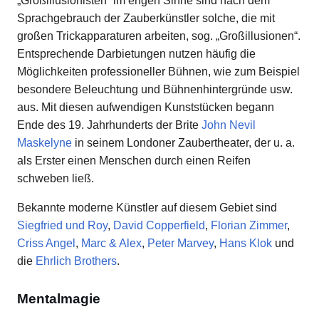
„Großillusionisten“ im engen Sinne sind nach dem
Sprachgebrauch der Zauberkünstler solche, die mit
großen Trickapparaturen arbeiten, sog. „Großillusionen“.
Entsprechende Darbietungen nutzen häufig die
Möglichkeiten professioneller Bühnen, wie zum Beispiel
besondere Beleuchtung und Bühnenhintergründe usw.
aus. Mit diesen aufwendigen Kunststücken begann
Ende des 19. Jahrhunderts der Brite
John Nevil
Maskelyne
in seinem Londoner Zaubertheater, der u. a.
als Erster einen Menschen durch einen Reifen
schweben ließ.
Bekannte moderne Künstler auf diesem Gebiet sind
Siegfried und Roy
,
David Copperfield
,
Florian Zimmer
,
Criss Angel
,
Marc & Alex
,
Peter Marvey
,
Hans Klok
und
die
Ehrlich Brothers
.
Mentalmagie