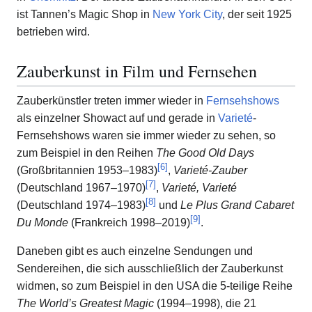
ist Tannen’s Magic Shop in
New York City
, der seit 1925
betrieben wird.
Zauberkunst in Film und Fernsehen
Zauberkünstler treten immer wieder in
Fernsehshows
als einzelner Showact auf und gerade in
Varieté
-
Fernsehshows waren sie immer wieder zu sehen, so
zum Beispiel in den Reihen
The Good Old Days
[
6
]
(Großbritannien 1953–1983)
,
Varieté-Zauber
[
7
]
(Deutschland 1967–1970)
,
Varieté, Varieté
[
8
]
(Deutschland 1974–1983)
und
Le Plus Grand Cabaret
[
9
]
Du Monde
(Frankreich 1998–2019)
.
Daneben gibt es auch einzelne Sendungen und
Sendereihen, die sich ausschließlich der Zauberkunst
widmen, so zum Beispiel in den USA die 5-teilige Reihe
The World’s Greatest Magic
(1994–1998), die 21