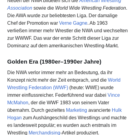
Neben der NWA bildeten sich die
American Wrestling
Association
sowie die
World Wide Wrestling Federation
.
Die AWA wurde zur beliebtesten Liga. Der damalige
Chef der Promotion war
Verne Gagne
. Ab 1963
verließen immer mehr Wrestler die NWA und wechselten
zur WWWF. Das war der erste Schritt dieser Liga zur
Dominanz auf dem amerikanischen Wrestling-Markt.
Golden Era (1980er–1990er Jahre)
Die NWA verlor immer mehr an Bedeutung, da ihr
Konzept nicht mehr der Zeit entsprach, und die
World
Wrestling Federation (WWF)
(heute: WWE) wurde
immer einflussreicher. Federführend war dabei
Vince
McMahon
, der die WWF 1983 von seinem Vater
übernahm. Durch gezieltes
Marketing
avancierte
Hulk
Hogan
zum Aushängeschild des Wrestlings und machte
es landesweit populär; es wurden auch erstmals im
Wrestling
Merchandising
-Artikel produziert.