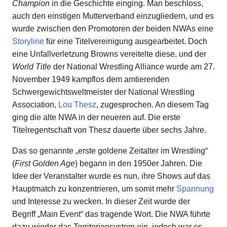
Champion
in die Geschichte einging. Man beschloss,
auch den einstigen Mutterverband einzugliedern, und es
wurde zwischen den Promotoren der beiden NWAs eine
Storyline
für eine Titelvereinigung ausgearbeitet. Doch
eine Unfallverletzung Browns vereitelte diese, und der
World Title
der National Wrestling Alliance wurde am 27.
November 1949 kampflos dem amtierenden
Schwergewichtsweltmeister der National Wrestling
Association,
Lou Thesz
, zugesprochen. An diesem Tag
ging die alte NWA in der neueren auf. Die erste
Titelregentschaft von Thesz dauerte über sechs Jahre.
Das so genannte „erste goldene Zeitalter im Wrestling“
(
First Golden Age
) begann in den 1950er Jahren. Die
Idee der Veranstalter wurde es nun, ihre Shows auf das
Hauptmatch zu konzentrieren, um somit mehr
Spannung
und Interesse zu wecken. In dieser Zeit wurde der
Begriff „Main Event“ das tragende Wort. Die NWA führte
dazu wieder das Territoriensystem ein, jedoch war es