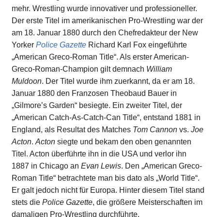
mehr. Wrestling wurde innovativer und professioneller.
Der erste Titel im amerikanischen Pro-Wrestling war der
am 18. Januar 1880 durch den Chefredakteur der New
Yorker
Police Gazette
Richard Karl Fox eingeführte
„American Greco-Roman Title“. Als erster American-
Greco-Roman-Champion gilt demnach
William
Muldoon
. Der Titel wurde ihm zuerkannt, da er am 18.
Januar 1880 den Franzosen Theobaud Bauer in
„Gilmore’s Garden“ besiegte. Ein zweiter Titel, der
„American Catch-As-Catch-Can Title“, entstand 1881 in
England, als Resultat des Matches
Tom Cannon
vs.
Joe
Acton
.
Acton
siegte und bekam den oben genannten
Titel. Acton überführte ihn in die USA und verlor ihn
1887 in Chicago an
Evan Lewis
. Den „American Greco-
Roman Title“ betrachtete man bis dato als „World Title“.
Er galt jedoch nicht für Europa. Hinter diesem Titel stand
stets die
Police Gazette
, die größere Meisterschaften im
damaligen Pro-Wrestling durchführte.