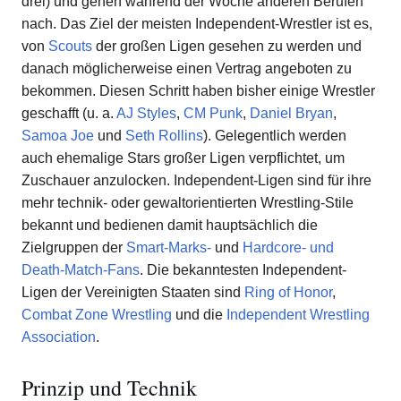
drei) und gehen während der Woche anderen Berufen
nach. Das Ziel der meisten Independent-Wrestler ist es,
von
Scouts
der großen Ligen gesehen zu werden und
danach möglicherweise einen Vertrag angeboten zu
bekommen. Diesen Schritt haben bisher einige Wrestler
geschafft (u. a.
AJ Styles
,
CM Punk
,
Daniel Bryan
,
Samoa Joe
und
Seth Rollins
). Gelegentlich werden
auch ehemalige Stars großer Ligen verpflichtet, um
Zuschauer anzulocken. Independent-Ligen sind für ihre
mehr technik- oder gewaltorientierten Wrestling-Stile
bekannt und bedienen damit hauptsächlich die
Zielgruppen der
Smart-Marks-
und
Hardcore- und
Death-Match-Fans
. Die bekanntesten Independent-
Ligen der Vereinigten Staaten sind
Ring of Honor
,
Combat Zone Wrestling
und die
Independent Wrestling
Association
.
Prinzip und Technik