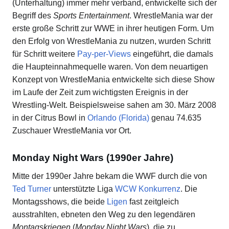
(Unterhaltung) immer mehr verband, entwickelte sich der
Begriff des
Sports Entertainment
. WrestleMania war der
erste große Schritt zur WWE in ihrer heutigen Form. Um
den Erfolg von WrestleMania zu nutzen, wurden Schritt
für Schritt weitere
Pay-per-Views
eingeführt, die damals
die Haupteinnahmequelle waren. Von dem neuartigen
Konzept von WrestleMania entwickelte sich diese Show
im Laufe der Zeit zum wichtigsten Ereignis in der
Wrestling-Welt. Beispielsweise sahen am 30. März 2008
in der Citrus Bowl in
Orlando (Florida)
genau 74.635
Zuschauer WrestleMania vor Ort.
Monday Night Wars (1990er Jahre)
Mitte der 1990er Jahre bekam die WWF durch die von
Ted Turner
unterstützte Liga
WCW
Konkurrenz
. Die
Montagsshows, die beide
Ligen
fast zeitgleich
ausstrahlten, ebneten den Weg zu den legendären
Montagskriegen
(
Monday Night Wars
), die zu