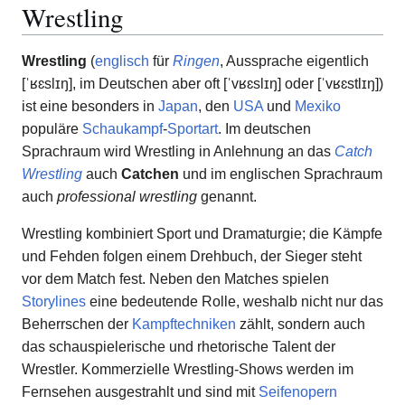
Wrestling
Wrestling
(
englisch
für
Ringen
, Aussprache eigentlich
[ˈʁɛslɪŋ], im Deutschen aber oft [ˈvʁɛslɪŋ] oder [ˈvʁɛstlɪŋ])
ist eine besonders in
Japan
, den
USA
und
Mexiko
populäre
Schaukampf
-
Sportart
. Im deutschen
Sprachraum wird Wrestling in Anlehnung an das
Catch
Wrestling
auch
Catchen
und im englischen Sprachraum
auch
professional wrestling
genannt.
Wrestling kombiniert Sport und Dramaturgie; die Kämpfe
und Fehden folgen einem Drehbuch, der Sieger steht
vor dem Match fest. Neben den Matches spielen
Storylines
eine bedeutende Rolle, weshalb nicht nur das
Beherrschen der
Kampftechniken
zählt, sondern auch
das schauspielerische und rhetorische Talent der
Wrestler. Kommerzielle Wrestling-Shows werden im
Fernsehen ausgestrahlt und sind mit
Seifenopern