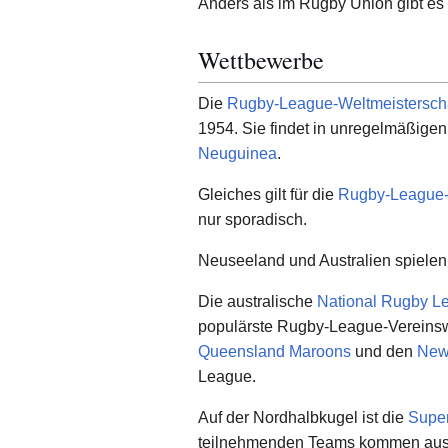
Anders als im Rugby Union gibt es
Wettbewerbe
Die
Rugby-League-Weltmeistersch
1954. Sie findet in unregelmäßigen
Neuguinea
.
Gleiches gilt für die
Rugby-League-
nur sporadisch.
Neuseeland und Australien spielen 
Die australische
National Rugby L
populärste Rugby-League-Vereinswe
Queensland Maroons
und den
New
League.
Auf der Nordhalbkugel ist die
Supe
teilnehmenden Teams kommen aus E