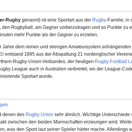
ner-Rugby
genannt) ist eine Sportart aus der
Rugby
-Familie, in
, den Rugbyball, am Gegner vorbeizutragen und so Punkte zu erzi
inuten mehr Punkte als der Gegner zu erzielen.
er Jahre dem reinen und strengen Amateursystem anhängende
 Er entstand 1895 aus der Abspaltung 21 nordenglischer Verei
thern-Rugby-Union-Verbandes, der heutigen
Rugby Football 
ugby League auch in Australien verbreitet, wo der League-Cod
nierende Sportart wurde.
geln
d denen des
Rugby Union
sehr ähnlich. Wichtige Unterschiede s
takt zwischen den beiden Mannschaften erzwungen wird. Weite
n, was den Sport laut seiner Spieler härter mache. Allerdings 