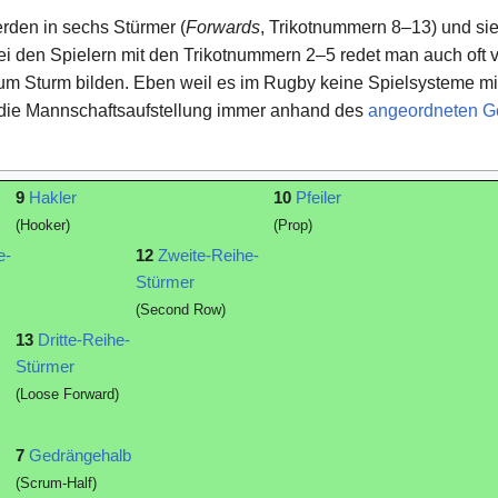
rden in sechs Stürmer (
Forwards
, Trikotnummern 8–13) und si
Bei den Spielern mit den Trikotnummern 2–5 redet man auch oft 
 zum Sturm bilden. Eben weil es im Rugby keine Spielsysteme m
d die Mannschaftsaufstellung immer anhand des
angeordneten G
9
Hakler
10
Pfeiler
(Hooker)
(Prop)
e-
12
Zweite-Reihe-
Stürmer
(Second Row)
13
Dritte-Reihe-
Stürmer
(Loose Forward)
7
Gedrängehalb
(Scrum-Half)