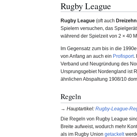
Rugby League
Rugby League
(oft auch
Dreizeh
Spielern versuchen, das Spielgerät
während der Spielzeit von 2 × 40 M
Im Gegensatz zum bis in die 1990
von Anfang an auch ein
Profisport
.
Verband und Neugründung des Nor
Ursprungsgebiet Nordengland ist R
ähnlichen Abspaltung 1908/10 domi
Regeln
→
Hauptartikel
:
Rugby-League-Re
Die Regeln von Rugby League sin
Breite aufweist, wodurch mehr Kon
als im Rugby Union
getackelt
werde