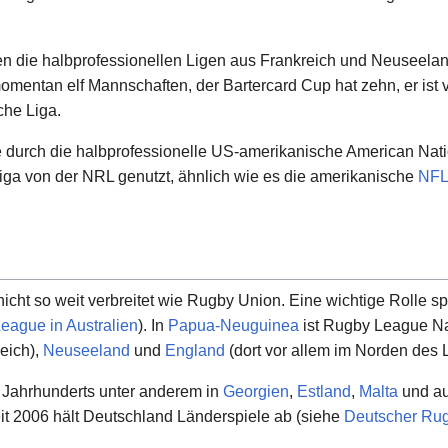
n die halbprofessionellen Ligen aus Frankreich und Neuseelan
mentan elf Mannschaften, der Bartercard Cup hat zehn, er ist v
che Liga.
 durch die halbprofessionelle US-amerikanische American N
sliga von der NRL genutzt, ähnlich wie es die amerikanische
NFL
cht so weit verbreitet wie Rugby Union. Eine wichtige Rolle spi
eague in Australien
). In
Papua-Neuguinea
ist Rugby League Nat
eich),
Neuseeland
und
England
(dort vor allem im Norden des
 Jahrhunderts unter anderem in
Georgien
,
Estland
,
Malta
und a
eit 2006 hält Deutschland Länderspiele ab (siehe
Deutscher Ru