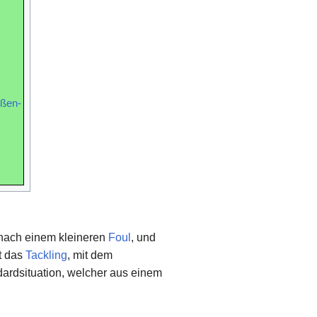
ußen-
 nach einem kleineren
Foul
, und
st das
Tackling
, mit dem
dardsituation, welcher aus einem