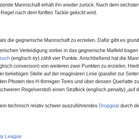
itzende Mannschaft erhält ihn wieder zurück. Nach dem sechsten
r Regel nach dem fünften Tackle gekickt wird.
 als die gegnerische Mannschaft zu erzielen. Dafür gibt es grund
rischen Verteidigung vorbei in das gegnerische Malfeld trage
such
(englisch
try
) zählt vier Punkte. Anschließend hat die Mann
glisch
conversion
) von weiteren zwei Punkten zu erzielen. Hierb
 beliebigen Stelle auf der imaginären Linie (parallel zur Seiten
den Pfosten des H-förmigen Tores und über dessen Querlatte zu
hweren Regelverstoß einen Strafkick (englisch
penalty
) „auf 
 ein technisch relativ schwer auszuführendes
Dropgoal
durch di
by League