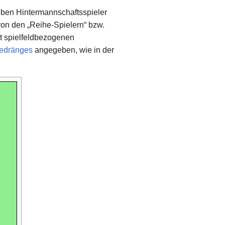
eben Hintermannschaftsspieler
von den „Reihe-Spielern“ bzw.
it spielfeldbezogenen
edränges
angegeben, wie in der