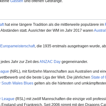
 keine
Gassen
und offenen Gedränge.
aft
hat eine längere Tradition als die mittlerweile populärere im
 Abständen statt. Ausrichter der WM im Jahr 2017 waren
Austral
Europameisterschaft
, die 1935 erstmals ausgetragen wurde, a
jedes Jahr zur Zeit des
ANZAC Day
gegeneinander.
eague
(NRL), mit fünfzehn Mannschaften aus Australien und eine
ttbewerb und die beste Liga der Welt. Die jährlichen
State of 
 South Wales Blues
gelten als die härtesten und umkämpfteste
r League
(RSL) mit zwölf Mannschaften die einzige voll professi
ngland und Frankreich. Seit 2006 nimmt mit den Dragons Ca