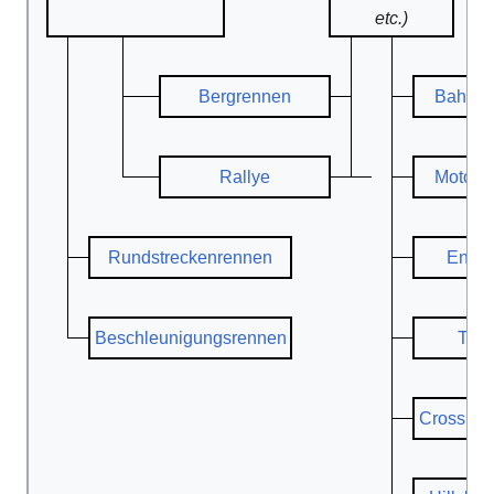
etc.)
Bergrennen
Bahnsp
Rallye
Motocr
Rundstreckenrennen
Endur
Beschleunigungsrennen
Trail
Cross Co