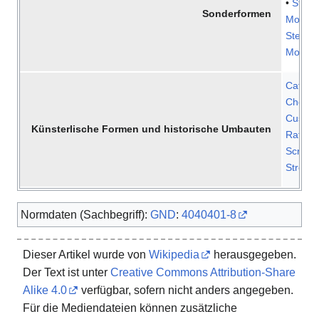
•
Stehe
Sonderformen
Motorr
Steilwa
Motorr
Cafe R
Choppe
Custom
Künsterlische Formen und historische Umbauten
Ratbik
Scramb
Streetf
Normdaten (Sachbegriff):
GND
:
4040401-8
Dieser Artikel wurde von
Wikipedia
herausgegeben.
Der Text ist unter
Creative Commons Attribution-Share
Alike 4.0
verfügbar, sofern nicht anders angegeben.
Für die Mediendateien können zusätzliche