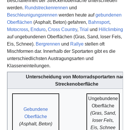
Beschaffenheit der Streckenoberfläche unterschieden
werden.
Rundstreckenrennen
und
Beschleunigungsrennen
werden heute auf
gebundenen
Oberflächen
(Asphalt, Beton) gefahren,
Bahnsport
,
Motocross
,
Enduro
,
Cross Country
,
Trial
und
Hillclimbing
auf ungebundenen Oberflächen (Gras, Sand, loser Fels,
Eis, Schnee).
Bergrennen
und
Rallye
stellen oft
Mischformen dar. Innerhalb der Sportarten gibt es die
unterschiedlichsten Austragungsarten und
Klasseneinteilungen.
Unterscheidung von Motorradsportarten nach
Streckenoberfläche
Ungebundene
Oberfläche
Gebundene
(Gras, Sand,
Oberfläche
loser Fels,
(Asphalt, Beton)
Eis, Schnee