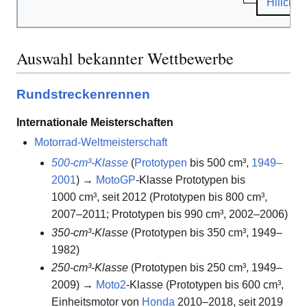
Hillclim
Auswahl bekannter Wettbewerbe
Rundstreckenrennen
Internationale Meisterschaften
Motorrad-Weltmeisterschaft
500-cm³-Klasse
(
Prototypen
bis 500 cm³,
1949–
2001
) →
MotoGP
-Klasse Prototypen bis
1000 cm³, seit 2012 (Prototypen bis 800 cm³,
2007–2011; Prototypen bis 990 cm³, 2002–2006)
350-cm³-Klasse
(Prototypen bis 350 cm³, 1949–
1982)
250-cm³-Klasse
(Prototypen bis 250 cm³, 1949–
2009) →
Moto2
-Klasse (Prototypen bis 600 cm³,
Einheitsmotor von
Honda
2010–2018, seit 2019