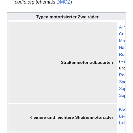
curlie.org
(ehemals
DMOZ
)
Typen motorisierter Zweiräder
Allroun
Cruiser
Motorro
Naked 
Reisem
(
Reise
Straßenmotorradbauarten
und
To
Roadst
Sportto
Superb
Supersp
Kleinkr
Leichtk
Kleinere und leichtere Straßenmotorräder
Leicht