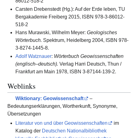
86012-518-2
Carsten Drebenstedt (Hg.): Auf der Erde leben, TU
Bergakademie Freiberg 2015, ISBN 978-3-86012-
518-2
Hans Murawski, Wilhelm Meyer:
Geologisches
Wörterbuch.
Spektrum, Heidelberg 2004, ISBN 978-
3-8274-1445-8.
Adolf Watznauer
:
Wörterbuch Geowissenschaften
(englisch–deutsch).
Verlag Harri Deutsch, Thun /
Frankfurt am Main 1978, ISBN 3-87144-139-2.
Weblinks
Wiktionary: Geowissenschaft
–
Bedeutungserklärungen, Wortherkunft, Synonyme,
Übersetzungen
Literatur von und über Geowissenschaften
im
Katalog der
Deutschen Nationalbibliothek