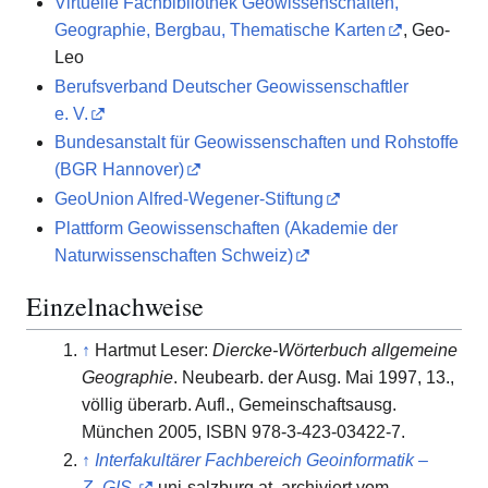
Virtuelle Fachbibliothek Geowissenschaften,
Geographie, Bergbau, Thematische Karten
, Geo-
Leo
Berufsverband Deutscher Geowissenschaftler
e. V.
Bundesanstalt für Geowissenschaften und Rohstoffe
(BGR Hannover)
GeoUnion Alfred-Wegener-Stiftung
Plattform Geowissenschaften (Akademie der
Naturwissenschaften Schweiz)
Einzelnachweise
↑
Hartmut Leser:
Diercke-Wörterbuch allgemeine
Geographie
. Neubearb. der Ausg. Mai 1997, 13.,
völlig überarb. Aufl., Gemeinschaftsausg.
München 2005, ISBN 978-3-423-03422-7.
↑
Interfakultärer Fachbereich Geoinformatik –
Z_GIS.
uni-salzburg.at, archiviert vom