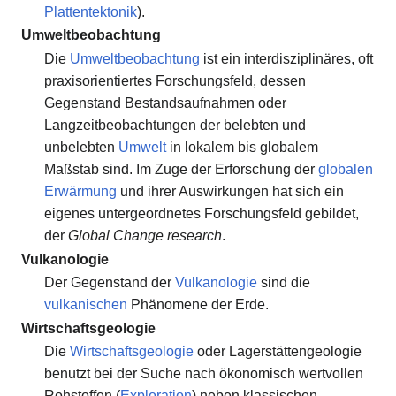
Plattentektonik
).
Umweltbeobachtung
Die
Umweltbeobachtung
ist ein interdisziplinäres, oft
praxisorientiertes Forschungsfeld, dessen
Gegenstand Bestandsaufnahmen oder
Langzeitbeobachtungen der belebten und
unbelebten
Umwelt
in lokalem bis globalem
Maßstab sind. Im Zuge der Erforschung der
globalen
Erwärmung
und ihrer Auswirkungen hat sich ein
eigenes untergeordnetes Forschungsfeld gebildet,
der
Global Change research
.
Vulkanologie
Der Gegenstand der
Vulkanologie
sind die
vulkanischen
Phänomene der Erde.
Wirtschaftsgeologie
Die
Wirtschaftsgeologie
oder Lagerstättengeologie
benutzt bei der Suche nach ökonomisch wertvollen
Rohstoffen (
Exploration
) neben klassischen