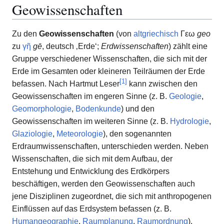
Geowissenschaften
Zu den
Geowissenschaften
(von
altgriechisch
Γεω
geo
zu
γῆ
gē
, deutsch
‚Erde‘
;
Erdwissenschaften
) zählt eine
Gruppe verschiedener Wissenschaften, die sich mit der
Erde im Gesamten oder kleineren Teilräumen der Erde
[
1
]
befassen. Nach Hartmut Leser
kann zwischen den
Geowissenschaften im engeren Sinne (z. B.
Geologie
,
Geomorphologie
,
Bodenkunde
) und den
Geowissenschaften im weiteren Sinne (z. B.
Hydrologie
,
Glaziologie
,
Meteorologie
), den sogenannten
Erdraumwissenschaften, unterschieden werden. Neben
Wissenschaften, die sich mit dem Aufbau, der
Entstehung und Entwicklung des Erdkörpers
beschäftigen, werden den Geowissenschaften auch
jene Disziplinen zugeordnet, die sich mit anthropogenen
Einflüssen auf das Erdsystem befassen (z. B.
Humangeographie
,
Raumplanung
,
Raumordnung
).