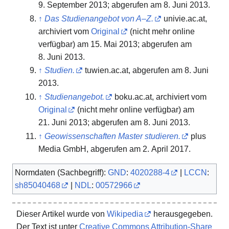
9. September 2013
;
abgerufen am 8. Juni 2013
.
↑
Das Studienangebot von A–Z.
univie.ac.at,
archiviert vom
Original
(nicht mehr online
verfügbar) am
15. Mai 2013
;
abgerufen am
8. Juni 2013
.
↑
Studien.
tuwien.ac.at,
abgerufen am 8. Juni
2013
.
↑
Studienangebot.
boku.ac.at, archiviert vom
Original
(nicht mehr online verfügbar) am
21. Juni 2013
;
abgerufen am 8. Juni 2013
.
↑
Geowissenschaften Master studieren.
plus
Media GmbH,
abgerufen am 2. April 2017
.
Normdaten (Sachbegriff):
GND
:
4020288-4
|
LCCN
:
sh85040468
|
NDL
:
00572966
Dieser Artikel wurde von
Wikipedia
herausgegeben.
Der Text ist unter
Creative Commons Attribution-Share