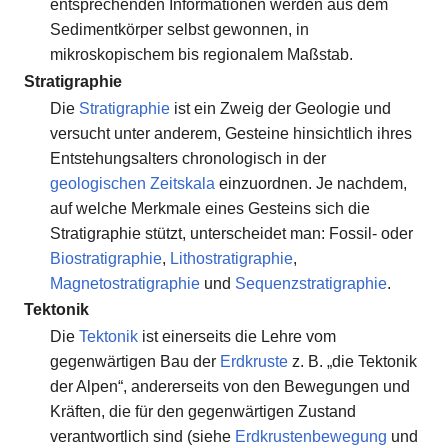
entsprechenden Informationen werden aus dem
Sedimentkörper selbst gewonnen, in
mikroskopischem bis regionalem Maßstab.
Stratigraphie
Die
Stratigraphie
ist ein Zweig der Geologie und
versucht unter anderem, Gesteine hinsichtlich ihres
Entstehungsalters chronologisch in der
geologischen Zeitskala
einzuordnen. Je nachdem,
auf welche Merkmale eines Gesteins sich die
Stratigraphie stützt, unterscheidet man: Fossil- oder
Biostratigraphie
,
Lithostratigraphie
,
Magnetostratigraphie
und
Sequenzstratigraphie
.
Tektonik
Die
Tektonik
ist einerseits die Lehre vom
gegenwärtigen Bau der
Erdkruste
z. B. „die Tektonik
der Alpen“, andererseits von den Bewegungen und
Kräften, die für den gegenwärtigen Zustand
verantwortlich sind (siehe
Erdkrustenbewegung
und