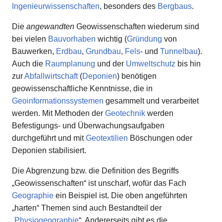
Ingenieurwissenschaften
, besonders des
Bergbaus
.
Die
angewandten
Geowissenschaften wiederum sind
bei vielen
Bauvorhaben
wichtig (
Gründung
von
Bauwerken,
Erdbau
,
Grundbau
,
Fels
- und
Tunnelbau
).
Auch die
Raumplanung
und der
Umweltschutz
bis hin
zur
Abfallwirtschaft
(
Deponien
) benötigen
geowissenschaftliche Kenntnisse, die in
Geoinformationssystemen
gesammelt und verarbeitet
werden. Mit Methoden der
Geotechnik
werden
Befestigungs- und Überwachungsaufgaben
durchgeführt und mit
Geotextilien
Böschungen oder
Deponien stabilisiert.
Die Abgrenzung bzw. die Definition des Begriffs
„Geowissenschaften“ ist unscharf, wofür das Fach
Geographie
ein Beispiel ist. Die oben angeführten
„harten“ Themen sind auch Bestandteil der
„
Physiogeographie
“. Andererseits gibt es die