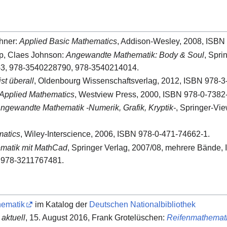
chner:
Applied Basic Mathematics
, Addison-Wesley, 2008, ISBN
p, Claes Johnson:
Angewandte Mathematik: Body & Soul
, Spri
-3, 978-3540228790, 978-3540214014.
st überall
, Oldenbourg Wissenschaftsverlag, 2012, ISBN 978-3
 Applied Mathematics
, Westview Press, 2000, ISBN 978-0-7382
ngewandte Mathematik -Numerik, Grafik, Kryptik-
, Springer-Vi
matics
, Wiley-Interscience, 2006, ISBN 978-0-471-74662-1.
matik mit MathCad
, Springer Verlag, 2007/08, mehrere Bände,
 978-3211767481.
hematik
im Katalog der
Deutschen Nationalbibliothek
aktuell
, 15. August 2016, Frank Grotelüschen:
Reifenmathemati