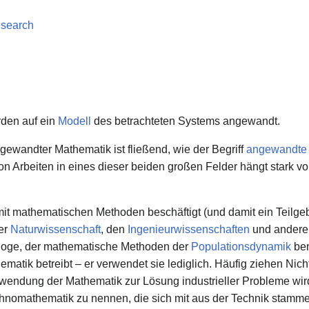
esearch
den auf ein
Modell
des betrachteten Systems angewandt.
ewandter Mathematik ist fließend, wie der Begriff
angewandte 
on Arbeiten in eines dieser beiden großen Felder hängt stark v
t mathematischen Methoden beschäftigt (und damit ein Teilgebie
er
Naturwissenschaft
, den
Ingenieurwissenschaften
und anderen
ologe, der mathematische Methoden der
Populationsdynamik
ben
atik betreibt – er verwendet sie lediglich. Häufig ziehen Nic
Verwendung der Mathematik zur Lösung industrieller Probleme wir
Technomathematik zu nennen, die sich mit aus der Technik stam