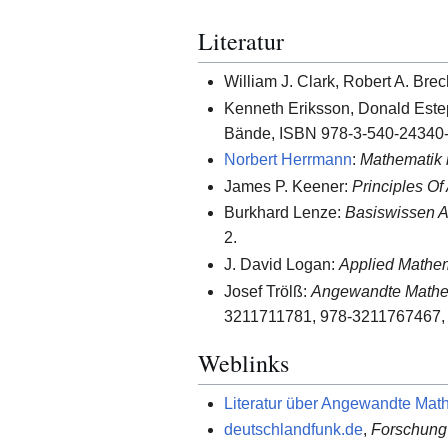
Literatur
William J. Clark, Robert A. Bre
Kenneth Eriksson, Donald Este
Bände, ISBN 978-3-540-24340
Norbert Herrmann
:
Mathematik i
James P. Keener:
Principles Of
Burkhard Lenze:
Basiswissen A
2.
J. David Logan:
Applied Mathe
Josef Trölß:
Angewandte Mathe
3211711781, 978-3211767467,
Weblinks
Literatur über Angewandte Mat
deutschlandfunk.de
,
Forschung 